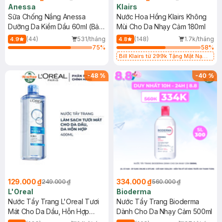
Anessa
Klairs
Sữa Chống Nắng Anessa
Nước Hoa Hồng Klairs Không
Dưỡng Da Kiềm Dầu 60ml (Bản
Mùi Cho Da Nhạy Cảm 180ml
Mới)
(44)
531/tháng
(148)
1.7k/tháng
4.9
4.8
75
%
58
%
Bill Klairs từ 299k Tặng Mặt Nạ
Làm Dịu Da & Kiểm Soát Dầu Nhờn
25ml (SL Có Hạn)
-
48
%
-
40
%
129.000 ₫
334.000 ₫
249.000 ₫
560.000 ₫
L'Oreal
Bioderma
Nước Tẩy Trang L'Oreal Tươi
Nước Tẩy Trang Bioderma
Mát Cho Da Dầu, Hỗn Hợp
Dành Cho Da Nhạy Cảm 500ml
400ml