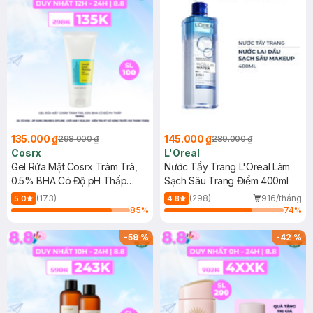
135.000 ₫
145.000 ₫
298.000 ₫
289.000 ₫
Cosrx
L'Oreal
Gel Rửa Mặt Cosrx Tràm Trà,
Nước Tẩy Trang L'Oreal Làm
0.5% BHA Có Độ pH Thấp
Sạch Sâu Trang Điểm 400ml
150ml
(173)
(298)
916/tháng
5.0
4.8
85
%
74
%
-
59
%
-
42
%