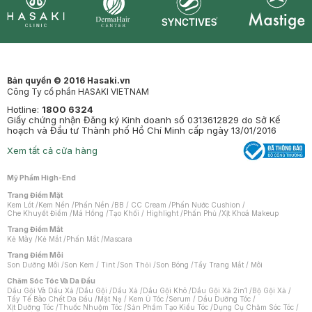
Synctives
Clinic
Dermahair
Mastige
Bản quyền © 2016 Hasaki.vn
Công Ty cổ phần HASAKI VIETNAM
Hotline:
1800 6324
Giấy chứng nhận Đăng ký Kinh doanh số 0313612829 do Sở Kế
hoạch và Đầu tư Thành phố Hồ Chí Minh cấp ngày 13/01/2016
Xem tất cả cửa hàng
Mỹ Phẩm High-End
Trang Điểm Mặt
Kem Lót
/
Kem Nền
/
Phấn Nền
/
BB / CC Cream
/
Phấn Nước Cushion
/
Che Khuyết Điểm
/
Má Hồng
/
Tạo Khối / Highlight
/
Phấn Phủ
/
Xịt Khoá Makeup
Trang Điểm Mắt
Kẻ Mày
/
Kẻ Mắt
/
Phấn Mắt
/
Mascara
Trang Điểm Môi
Son Dưỡng Môi
/
Son Kem / Tint
/
Son Thỏi
/
Son Bóng
/
Tẩy Trang Mắt / Môi
Chăm Sóc Tóc Và Da Đầu
Dầu Gội Và Dầu Xả
/
Dầu Gội
/
Dầu Xả
/
Dầu Gội Khô
/
Dầu Gội Xả 2in1
/
Bộ Gội Xả
/
Tẩy Tế Bào Chết Da Đầu
/
Mặt Nạ / Kem Ủ Tóc
/
Serum / Dầu Dưỡng Tóc
/
Xịt Dưỡng Tóc
/
Thuốc Nhuộm Tóc
/
Sản Phẩm Tạo Kiểu Tóc
/
Dụng Cụ Chăm Sóc Tóc
/