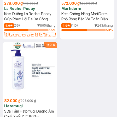
278.000 ₫
572.000 ₫
445.000 ₫
1.350.000 ₫
La Roche-Posay
Martiderm
Kem Dưỡng La Roche-Posay
Kem Chống Nắng MartiDerm
Giúp Phục Hồi Da Đa Công
Phổ Rộng Bảo Vệ Toàn Diện
Dụng 40ml
40ml
(56)
895/tháng
(110)
243/tháng
4.9
4.9
55
%
58
%
Bill La roche-posay 399K Tặng
Gel rửa mặt da dầu nhạy cảm 50ml
(SL có hạn)
-
60
%
82.000 ₫
205.000 ₫
Hatomugi
Sữa Tắm Hatomugi Dưỡng Ẩm
Chiết Xuất Ý Dĩ 800ml