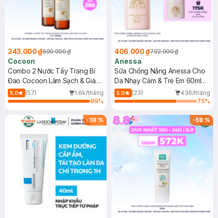
243.000 ₫
406.000 ₫
590.000 ₫
702.000 ₫
Cocoon
Anessa
Combo 2 Nước Tẩy Trang Bí
Sữa Chống Nắng Anessa Cho
Đao Cocoon Làm Sạch & Giảm
Da Nhạy Cảm & Trẻ Em 60ml
Dầu 500ml
(Mới)
(57)
1.6k/tháng
(23)
436/tháng
5.0
5.0
99
%
75
%
-
38
%
-
58
%