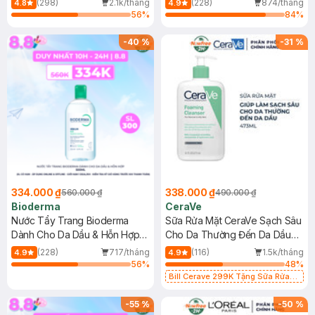
(298)
2.1k/tháng
(228)
874/tháng
4.8
4.9
56
%
84
%
-
40
%
-
31
%
334.000 ₫
338.000 ₫
560.000 ₫
490.000 ₫
Bioderma
CeraVe
Nước Tẩy Trang Bioderma
Sữa Rửa Mặt CeraVe Sạch Sâu
Dành Cho Da Dầu & Hỗn Hợp
Cho Da Thường Đến Da Dầu
500ml
473ml
(228)
717/tháng
(116)
1.5k/tháng
4.9
4.9
56
%
48
%
Bill Cerave 299K Tặng Sữa Rửa
Mặt Cerave 30ml (SL có hạn)
-
55
%
-
50
%