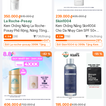
350.000 ₫
239.000 ₫
610.000 ₫
495.000 ₫
La Roche-Posay
Skin1004
Kem Chống Nắng La Roche-
Kem Chống Nắng Skin1004
Posay Phổ Rộng, Nâng Tông
Cho Da Nhạy Cảm SPF 50+
Kiềm Dầu 50ml
50ml
(28)
736/tháng
(119)
1.0k/tháng
4.9
4.8
94
%
28
%
Bill La roche-posay 399K Tặng
Bill Skin1004 từ 399k Tặng Kem
Gel rửa mặt da dầu nhạy cảm 50ml
Chống Nắng Cho Da Nhạy Cảm
(SL có hạn)
SPF 50+ 20ml (SL Có Hạn)
-
42
%
-
55
%
406.000 ₫
195.000 ₫
702.000 ₫
435.000 ₫