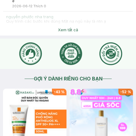
ạ
2026-06-12
Thích
0
nguyễn phước nha trang
Quy trình các bước khi dùng Mặt nạ ngủ này là ntn ạ
2026-04-27
Thích
0
Xem tất cả
Hasaki
Dạ chào bạn, bạn vui lòng inbox Hasaki và gửi hình ảnh tình
trạng da để Hasaki tư vấn thông tin chi tiết và phù hợp hơn
cho bạn ạ.
2026-04-27
Thích
0
GỢI Ý DÀNH RIÊNG CHO BẠN
-
43
%
-
52
%