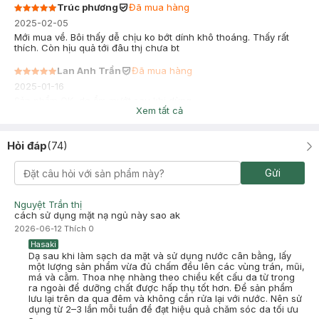
Trúc phương
Đã mua hàng
2025-02-05
Mới mua về. Bôi thấy dễ chịu ko bớt dính khô thoáng. Thấy rất
thích. Còn hịu quả tới đâu thj chưa bt
Lan Anh Trần
Đã mua hàng
2025-01-16
Sản phẩm OK, da ẩm mướt sau khi dùng
Xem tất cả
Hỏi đáp
(
74
)
Gửi
Nguyệt Trần thị
cách sử dụng mặt nạ ngủ này sao ak
2026-06-12
Thích
0
Hasaki
Dạ sau khi làm sạch da mặt và sử dụng nước cân bằng, lấy
một lượng sản phẩm vừa đủ chấm đều lên các vùng trán, mũi,
má và cằm. Thoa nhẹ nhàng theo chiều kết cấu da từ trong
ra ngoài để dưỡng chất được hấp thụ tốt hơn. Để sản phẩm
lưu lại trên da qua đêm và không cần rửa lại với nước. Nên sử
dụng từ 2–3 lần mỗi tuần để đạt hiệu quả chăm sóc da tối ưu