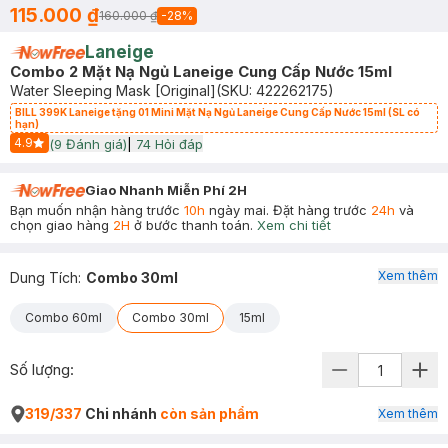
115.000 ₫
160.000 ₫
-
28
%
Laneige
Combo 2 Mặt Nạ Ngủ Laneige Cung Cấp Nước 15ml
Water Sleeping Mask [Original]
(SKU:
422262175
)
BILL 399K Laneige tặng 01 Mini Mặt Nạ Ngủ Laneige Cung Cấp Nước 15ml (SL có
hạn)
4.9
(
9
Đánh giá)
|
74
Hỏi đáp
Start Icon
Giao Nhanh Miễn Phí 2H
Bạn muốn nhận hàng trước
10h
ngày mai. Đặt hàng trước
24h
và
chọn giao hàng
2H
ở bước thanh toán.
Xem chi tiết
Xem thêm
Dung Tích
:
Combo 30ml
Combo 60ml
Combo 30ml
15ml
Số lượng:
319/337
Chi nhánh
còn sản phẩm
Xem thêm