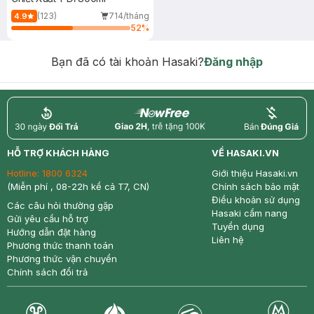
(123)
714/tháng
4.9
52
%
Bạn đã có tài khoản Hasaki?
Đăng nhập
return
nowfree
price
HỖ TRỢ KHÁCH HÀNG
VỀ HASAKI.VN
Hotline:
1800 6324
Giới thiệu Hasaki.vn
(Miễn phí , 08-22h kể cả T7, CN)
Chính sách bảo mật
Điều khoản sử dụng
Các câu hỏi thường gặp
Hasaki cẩm nang
Gửi yêu cầu hỗ trợ
Tuyển dụng
Hướng dẫn đặt hàng
Liên hệ
Phương thức thanh toán
Phương thức vận chuyển
Chính sách đổi trả