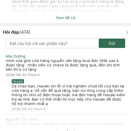
dành thời gian đánh giá. Sự hài lòng của khách hàng là động
lực to lớn để Hasaki ngày càng phát triển hơn nữa về chất
lượng dịch vụ. Cảm ơn bạn đã tin tưởng và mua sắm tại
Hasaki!
Xem tất cả
Mỹ Annnn
Đã mua hàng
2025-09-20
Hỏi đáp
(
474
)
Mình mua dịp tết,srm dịu nhẹ đối với da dầu nhẹ hoy nha ,còn vs
da dầu nhiều có lẽ mấy bạn đổi srm khác ổn hơn
Gửi
-
2025-09-20
Hasaki
Hasaki xin chào! Hasaki cảm ơn Mỹ Annnn đã dành thời gian
Mai Dương
đánh giá. Sự hài lòng của khách hàng là động lực to lớn để
mình vừa ghé cửa hàng nguyễn văn tăng mua đơn 149k sao k
Hasaki ngày càng phát triển hơn nữa về chất lượng dịch vụ.
được tặng . nhân viên có check là được tặng quà, đến khi tính
Cảm ơn bạn đã tin tưởng và mua sắm tại Hasaki!
tiền thì k có tặng
2026-08-02
Thích
0
Hasaki
Dạ chào bạn, Hasaki xin lỗi vì trải nghiệm chưa tốt của bạn tại
cửa hàng ạ. Về vấn đề quà tặng, bạn vui lòng cung cấp thêm
thông tin như số điện thoại hoặc mã đơn hàng để Hasaki kiểm
tra lại nhé. Bạn có thể nhắn tin trực tiếp cho Hasaki để được
hỗ trợ nhanh nhất ạ.
2026-08-02
Thích
0
Nguyễn Thị Trinh
sữa rửa mặt simple nào dành cho da dầu vs thu nhỏ chân lông ạ
mụn