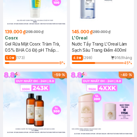
139.000 ₫
145.000 ₫
298.000 ₫
289.000 ₫
Cosrx
L'Oreal
Gel Rửa Mặt Cosrx Tràm Trà,
Nước Tẩy Trang L'Oreal Làm
0.5% BHA Có Độ pH Thấp
Sạch Sâu Trang Điểm 400ml
150ml
(173)
(298)
916/tháng
5.0
4.8
8
%
45
%
-
59
%
-
40
%