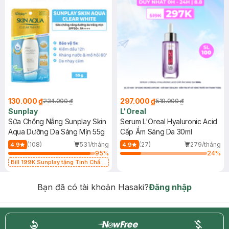
130.000 ₫
297.000 ₫
234.000 ₫
519.000 ₫
Sunplay
L'Oreal
Sữa Chống Nắng Sunplay Skin
Serum L'Oreal Hyaluronic Acid
Aqua Dưỡng Da Sáng Mịn 55g
Cấp Ẩm Sáng Da 30ml
(108)
531/tháng
(27)
279/tháng
4.9
4.9
95
%
24
%
Bill 199K Sunplay tặng Tinh Chất
Chống Nắng 7g trị giá 30K (SL có
hạn)
Bạn đã có tài khoản Hasaki?
Đăng nhập