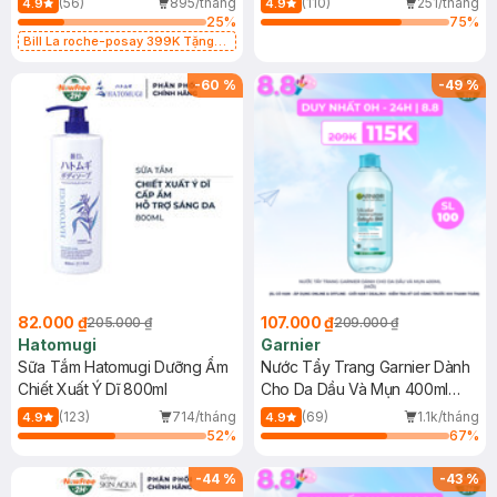
(56)
895/tháng
(110)
251/tháng
4.9
4.9
25
%
75
%
Bill La roche-posay 399K Tặng
Gel rửa mặt da dầu nhạy cảm 50ml
(SL có hạn)
-
60
%
-
49
%
82.000 ₫
107.000 ₫
205.000 ₫
209.000 ₫
Hatomugi
Garnier
Sữa Tắm Hatomugi Dưỡng Ẩm
Nước Tẩy Trang Garnier Dành
Chiết Xuất Ý Dĩ 800ml
Cho Da Dầu Và Mụn 400ml
(Mới)
(123)
714/tháng
(69)
1.1k/tháng
4.9
4.9
52
%
67
%
-
44
%
-
43
%