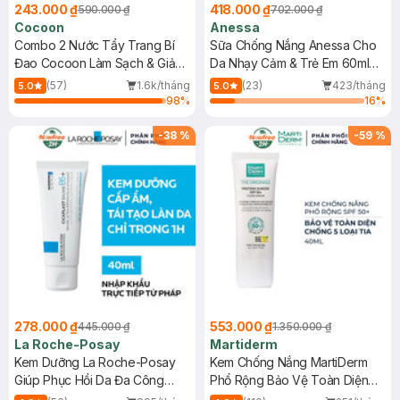
243.000 ₫
418.000 ₫
590.000 ₫
702.000 ₫
Cocoon
Anessa
Combo 2 Nước Tẩy Trang Bí
Sữa Chống Nắng Anessa Cho
Đao Cocoon Làm Sạch & Giảm
Da Nhạy Cảm & Trẻ Em 60ml
Dầu 500ml
(Mới)
(57)
1.6k/tháng
(23)
423/tháng
5.0
5.0
98
%
16
%
-
38
%
-
59
%
278.000 ₫
553.000 ₫
445.000 ₫
1.350.000 ₫
La Roche-Posay
Martiderm
Kem Dưỡng La Roche-Posay
Kem Chống Nắng MartiDerm
Giúp Phục Hồi Da Đa Công
Phổ Rộng Bảo Vệ Toàn Diện
Dụng 40ml
40ml