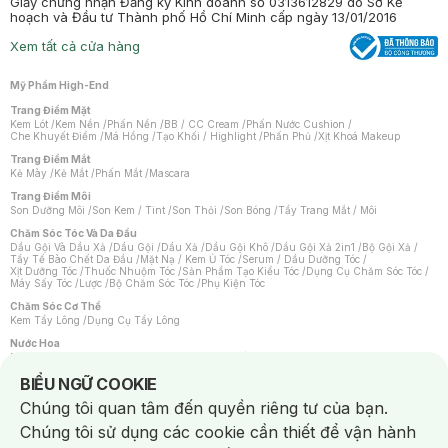
Giấy chứng nhận Đăng ký Kinh doanh số 0313612829 do Sở Kế
hoạch và Đầu tư Thành phố Hồ Chí Minh cấp ngày 13/01/2016
Xem tất cả cửa hàng
Mỹ Phẩm High-End
Trang Điểm Mặt
Kem Lót
/
Kem Nền
/
Phấn Nền
/
BB / CC Cream
/
Phấn Nước Cushion
/
Che Khuyết Điểm
/
Má Hồng
/
Tạo Khối / Highlight
/
Phấn Phủ
/
Xịt Khoá Makeup
Trang Điểm Mắt
Kẻ Mày
/
Kẻ Mắt
/
Phấn Mắt
/
Mascara
Trang Điểm Môi
Son Dưỡng Môi
/
Son Kem / Tint
/
Son Thỏi
/
Son Bóng
/
Tẩy Trang Mắt / Môi
Chăm Sóc Tóc Và Da Đầu
Dầu Gội Và Dầu Xả
/
Dầu Gội
/
Dầu Xả
/
Dầu Gội Khô
/
Dầu Gội Xả 2in1
/
Bộ Gội Xả
/
Tẩy Tế Bào Chết Da Đầu
/
Mặt Nạ / Kem Ủ Tóc
/
Serum / Dầu Dưỡng Tóc
/
Xịt Dưỡng Tóc
/
Thuốc Nhuộm Tóc
/
Sản Phẩm Tạo Kiểu Tóc
/
Dụng Cụ Chăm Sóc Tóc
/
Máy Sấy Tóc
/
Lược
/
Bộ Chăm Sóc Tóc
/
Phụ Kiện Tóc
Chăm Sóc Cơ Thể
Kem Tẩy Lông
/
Dụng Cụ Tẩy Lông
Nước Hoa
Nước Hoa Nữ
/
Nước Hoa Nam
/
Nước Hoa Cao Cấp
/
Xịt Thơm Toàn Thân
/
Nước Hoa Vùng Kín
Notice about cookies usage
BIỂU NGỮ COOKIE
Chăm Sóc Cá Nhân
Chúng tôi quan tâm đến quyền riêng tư của bạn.
Chống Muỗi
/
Khẩu Trang
/
Máy Massage
/
Mặt Nạ Xông Hơi
/
Nước Rửa Tay
/
Sản Phẩm Chăm Sóc Khác
/
Bàn Chải Đánh Răng
/
Bàn Chải Điện
/
Chúng tôi sử dụng các cookie cần thiết để vận hành
Hỗ Trợ Trắng Răng
/
Kem Đánh Răng
/
Máy Tăm Nước
/
Nước Súc Miệng
/
Tăm / Chỉ Nha Khoa
/
Xịt Thơm Miệng
/
Dung Dịch Vệ Sinh
/
Dưỡng Vùng Kín
/