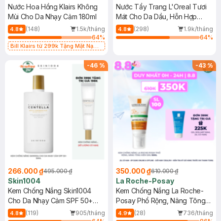
Nước Hoa Hồng Klairs Không
Nước Tẩy Trang L'Oreal Tươi
Mùi Cho Da Nhạy Cảm 180ml
Mát Cho Da Dầu, Hỗn Hợp
400ml
(148)
1.5k/tháng
(298)
1.9k/tháng
4.8
4.8
64
%
64
%
Bill Klairs từ 299k Tặng Mặt Nạ
Làm Dịu Da & Kiểm Soát Dầu Nhờn
25ml (SL Có Hạn)
-
46
%
-
43
%
266.000 ₫
350.000 ₫
495.000 ₫
610.000 ₫
Skin1004
La Roche-Posay
Kem Chống Nắng Skin1004
Kem Chống Nắng La Roche-
Cho Da Nhạy Cảm SPF 50+
Posay Phổ Rộng, Nâng Tông
50ml
Kiềm Dầu 50ml
(119)
905/tháng
(28)
736/tháng
4.8
4.9