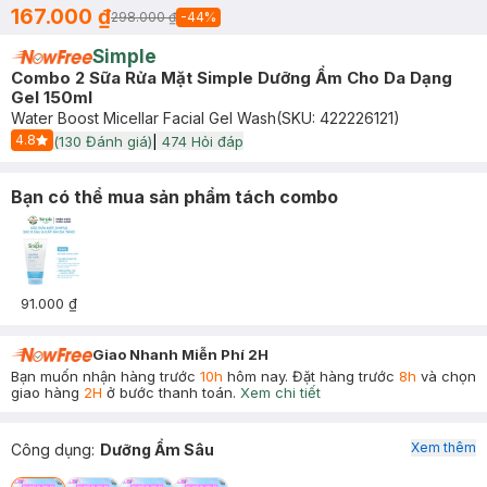
167.000 ₫
298.000 ₫
-
44
%
Simple
Combo 2 Sữa Rửa Mặt Simple Dưỡng Ẩm Cho Da Dạng
Gel 150ml
Water Boost Micellar Facial Gel Wash
(SKU:
422226121
)
4.8
(
130
Đánh giá)
|
474
Hỏi đáp
Start Icon
Bạn có thể mua sản phẩm tách combo
91.000 ₫
Giao Nhanh Miễn Phí 2H
Bạn muốn nhận hàng trước
10h
hôm nay. Đặt hàng trước
8h
và chọn
giao hàng
2H
ở bước thanh toán.
Xem chi tiết
Xem thêm
Công dụng
:
Dưỡng Ẩm Sâu