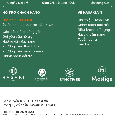
return
nowfree
price
HỖ TRỢ KHÁCH HÀNG
VỀ HASAKI.VN
Hotline:
1800 6324
Giới thiệu Hasaki.vn
(Miễn phí , 08-22h kể cả T7, CN)
Chính sách bảo mật
Điều khoản sử dụng
Các câu hỏi thường gặp
Hasaki cẩm nang
Gửi yêu cầu hỗ trợ
Tuyển dụng
Hướng dẫn đặt hàng
Liên hệ
Phương thức thanh toán
Phương thức vận chuyển
Chính sách đổi trả
Synctives
Clinic
Dermahair
Mastige
Bản quyền © 2016 Hasaki.vn
Công Ty cổ phần HASAKI VIETNAM
Hotline:
1800 6324