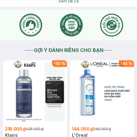
Xem tất cả
2026-06-25
Thích
0
Hasaki
Hasaki xin chào , để tiện hỗ trợ hơn cho bạn , bạn nhắn tin
vào trang Fanpage hoặc Zalo Hasaki Beauty & Clinic cho
mình biết thêm thông tin tình trạng da bạn nhé !
2026-06-25
Thích
0
GỢI Ý DÀNH RIÊNG CHO BẠN
-
50
%
-
42
%
218.000 ₫
144.000 ₫
435.000 ₫
249.000 ₫
Klairs
L'Oreal