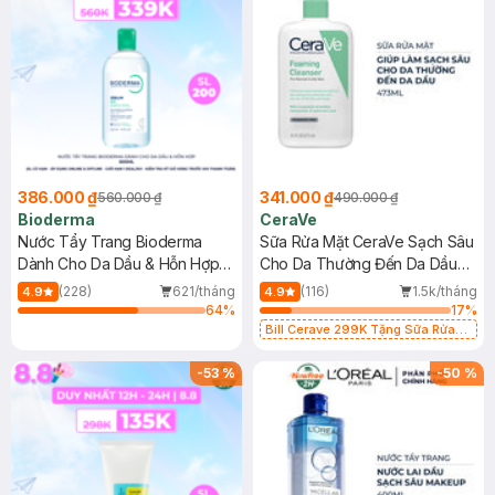
386.000 ₫
341.000 ₫
560.000 ₫
490.000 ₫
Bioderma
CeraVe
Nước Tẩy Trang Bioderma
Sữa Rửa Mặt CeraVe Sạch Sâu
Dành Cho Da Dầu & Hỗn Hợp
Cho Da Thường Đến Da Dầu
500ml
473ml
(228)
621/tháng
(116)
1.5k/tháng
4.9
4.9
64
%
17
%
Bill Cerave 299K Tặng Sữa Rửa
Mặt Cerave 30ml (SL có hạn)
-
53
%
-
50
%