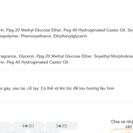
oa cỏ tinh nghịch. Sự pha trộn độc đáo giữa hương hoa trắng nồng n
er.
rin, Ppg-20 Methyl Glucose Ether, Peg-40 Hydrogenated Castor Oil, So
sspolymer, Phenoxyethanol, Ethylhexylglycerin.
Fragrance, Glycerin, Ppg-20 Methyl Glucose Ether, Soyethyl Morpholini
rin, Peg-40 Hydrogenated Castor Oil.
gáy, sau tai, cổ tay.
Có thể xịt lên tóc để lưu hương lâu hơn.
Chia sẻ nh
)
4
(
0
)
3
(
0
)
sản