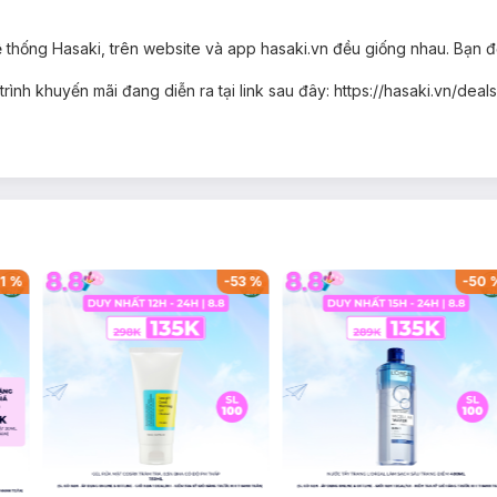
ng làn da khỏe mạnh mỗi ngày, nhất là trong thời tiết oi bức.
ưu hương đến một ngày.
 thống Hasaki, trên website và app hasaki.vn đều giống nhau. Bạn đến
ọi nơi.
rình khuyến mãi đang diễn ra tại link sau đây: https://hasaki.vn/de
1
%
-
53
%
-
50