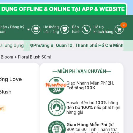
0
nhập
/
Đăng ký
Hệ thống
Bảo
Hỗ trợ
User Icon
Store Icon
Warranty Icon
Phone Icon
Cart I
oản
cửa hàng
hành
khách hàng
ải ứng dụng
Phường 8, Quận 10, Thành phố Hồ Chí Minh
Map icon
Bloom + Floral Blush 50ml
MIỄN PHÍ VẬN CHUYỂN
ương Love
Giao Nhanh Miễn Phí 2H.
Trễ tặng 100K
Blush
Hasaki đền bù
100%
hãng
đền bù
100%
nếu phát hiện
ạn)
hàng giả
Giao Hàng Miễn Phí
(từ
90K tại 60 Tỉnh Thành trừ