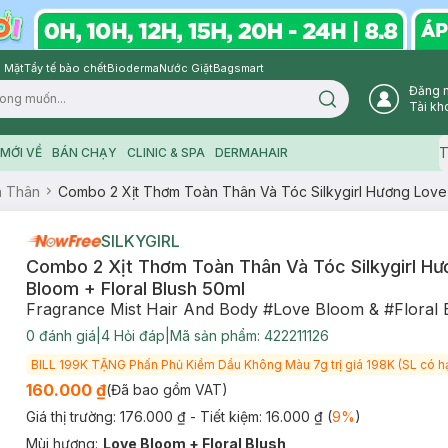
 Mặt
Tẩy tế bào chết
Bioderma
Nước Giặt
Bagsmart
Đăng 
Search icon
Tài kh
T
MỚI VỀ
BÁN CHẠY
CLINIC & SPA
DERMAHAIR
n Thân
Combo 2 Xịt Thơm Toàn Thân Và Tóc Silkygirl Hương Love 
SILKYGIRL
Combo 2 Xịt Thơm Toàn Thân Và Tóc Silkygirl H
Bloom + Floral Blush 50ml
Fragrance Mist Hair And Body #Love Bloom & #Floral 
0
đánh giá
|
4
Hỏi đáp
|
Mã sản phẩm:
422211126
BILL 199K TẶNG Phấn Phủ Kiềm Dầu Không Màu 7g trị giá 198K (SL có h
160.000 ₫
(Đã bao gồm VAT)
Giá thị trường:
176.000 ₫
- Tiết kiệm:
16.000 ₫
(
9
%
)
Mùi hương
:
Love Bloom + Floral Blush