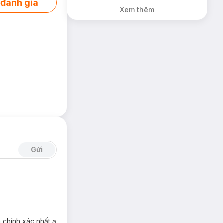
 đánh giá
Dầu Không Màu
Xem thêm
7g trị giá 198K
(SL có hạn)
Gửi
 chính xác nhất ạ