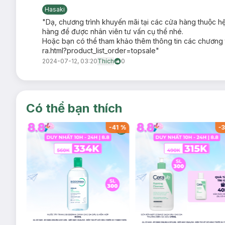
Thành phần chiết xuất từ thực vật giúp cấp ẩm, nuôi dưỡ
Hasaki
Lưu hương lâu và sảng khoái. Nếu xịt lên tóc có thể l
"Dạ, chương trình khuyến mãi tại các cửa hàng thuộc hệ
hàng để được nhân viên tư vấn cụ thể nhé.
Thiết kế xịt thơm nhỏ gọn, phù hợp mang theo mọi lúc m
Hoặc bạn có thể tham khảo thêm thông tin các chương t
Bảo quản:
ra.html?product_list_order=topsale"
2024-07-12, 03:20
Thích
0
Nơi khô ráo, thoáng mát.
Tránh ánh nắng trực tiếp, nơi có nhiệt độ cao.
Thông số sản phẩm:
Có thể bạn thích
Dung tích:
50ml
Thương hiệu:
Silkygirl
-
41
%
-
41
%
-
3
Xuất xứ thương hiệu:
Malaysia
Sản xuất tại:
Malaysia.