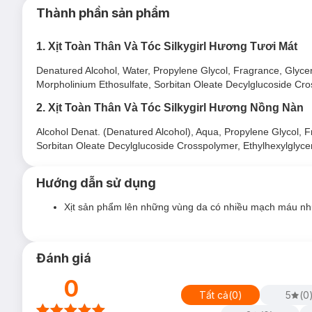
Magic Dream:
Giấc mộng mùa hè với nốt hương h
Thành phần sản phẩm
thanh mát cùng một chút ấm áp từ hổ phách Amb
1. Xịt Toàn Thân Và Tóc Silkygirl Hương Tươi Mát
Denatured Alcohol, Water, Propylene Glycol, Fragrance, Glyce
Morpholinium Ethosulfate, Sorbitan Oleate Decylglucoside Cro
2. Xịt Toàn Thân Và Tóc Silkygirl Hương Nồng Nàn
Alcohol Denat. (Denatured Alcohol), Aqua, Propylene Glycol, 
Sorbitan Oleate Decylglucoside Crosspolymer, Ethylhexylglyce
Hướng dẫn sử dụng
Xịt sản phẩm lên những vùng da có nhiều mạch máu như 
Đánh giá
0
Tất cả
(
0
)
5
(
0