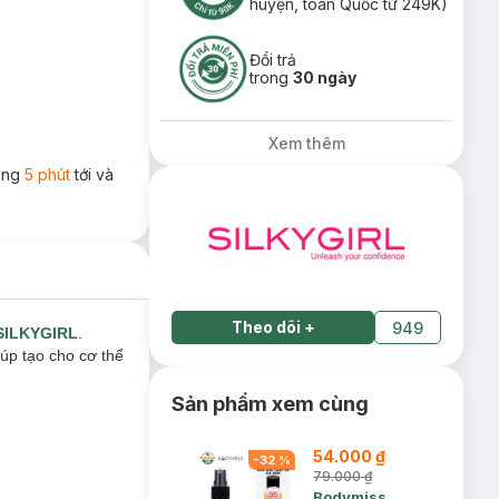
huyện, toàn Quốc từ 249K)
Đổi trả
trong
30 ngày
Xem thêm
rong
5 phút
tới và
Theo dõi
+
949
SILKYGIRL
.
úp tạo cho cơ thể
Sản phẩm xem cùng
54.000 ₫
-
32
%
79.000 ₫
Bodymiss