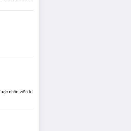
tinh dầu cam
m xuyến thêm mùi
̉ được nhân viên tư
 bạn muốn có một