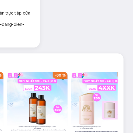
 trực tiếp cửa
als-dang-dien-
%
-
60
%
-
42
%