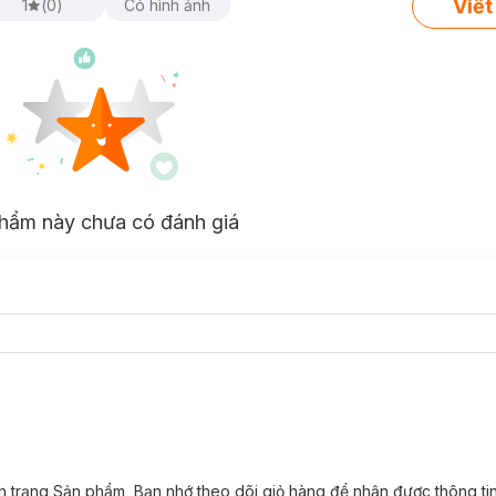
Viết
1
(
0
)
Có hình ảnh
hẩm này chưa có đánh giá
nh trạng Sản phẩm, Bạn nhớ theo dõi giỏ hàng để nhận được thông tin