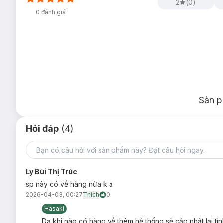
2
(
0
)
0
đánh giá
Sản p
Hỏi đáp
(4)
Ly Bùi Thị Trúc
sp này có về hàng nửa k ạ
2026-04-03, 00:27
Thích
0
Hasaki
Dạ khi nào có hàng về thêm hệ thống sẽ cập nhật lại tì