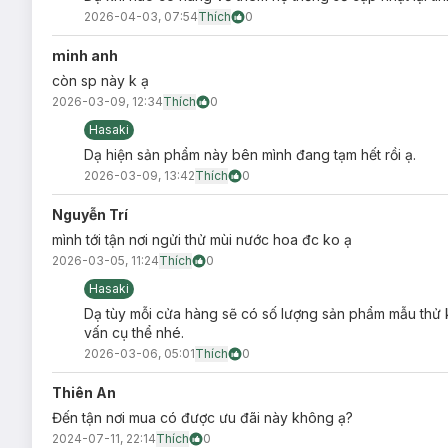
2026-04-03, 07:54
Thích
0
Love Bloom:
Tình yêu nở rộ với nốt hương ngọt
minh anh
Citrus tươi mát và cuối cùng là hương vani ngọt 
còn sp này k ạ
2026-03-09, 12:34
Thích
0
Hasaki
Dạ hiện sản phẩm này bên mình đang tạm hết rồi ạ.
2026-03-09, 13:42
Thích
0
Floral Blush:
Sự thanh mát và sảng khoái đến từ
biển và kết thúc bằng nốt hương hoa mận mang lạ
Nguyễn Trí
mình tới tận nơi ngửi thử mùi nước hoa đc ko ạ
2026-03-05, 11:24
Thích
0
Hasaki
Dạ tùy mỗi cửa hàng sẽ có số lượng sản phẩm mẫu thư
Đối tượng sử dụng:
vấn cụ thể nhé.
Xịt Thơm Toàn Thân Và Tóc Silkygirl Fragrance Mis
2026-03-06, 05:01
Thích
0
Ưu thế nổi bật:
Thiên An
Sản phẩm không có nồng độ tinh dầu đậm đặc như nước
Đến tận nơi mua có được ưu đãi này không ạ?
mùi hương cơ thể dễ chịu, đặc trưng, có thể sử dụng đ
2024-07-11, 22:14
Thích
0