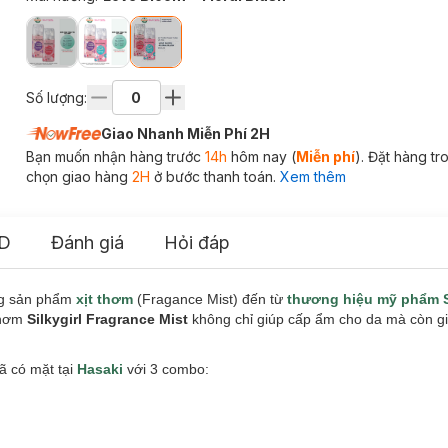
Số lượng:
Giao Nhanh Miễn Phí 2H
Bạn muốn nhận hàng trước
14h
hôm nay (
Miễn phí
). Đặt hàng t
chọn giao hàng
2H
ở bước thanh toán.
Xem thêm
D
Đánh giá
Hỏi đáp
g sản phẩm
xịt thơm
(Fragance Mist) đến từ
thương hiệu mỹ phẩm 
 thơm
Silkygirl Fragrance Mist
không chỉ giúp cấp ẩm cho da mà còn gi
ã có mặt tại
Hasaki
với 3 combo: