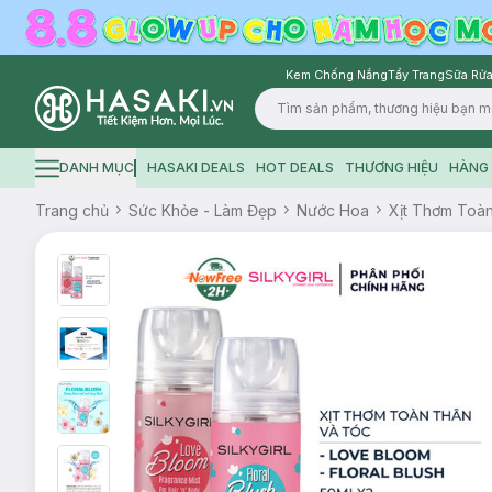
Kem Chống Nắng
Tẩy Trang
Sữa Rửa
Logo
DANH MỤC
HASAKI DEALS
HOT DEALS
THƯƠNG HIỆU
HÀNG 
Hamburger icon
Trang chủ
Sức Khỏe - Làm Đẹp
Nước Hoa
Xịt Thơm Toà