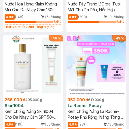
Nước Hoa Hồng Klairs Không
Nước Tẩy Trang L'Oreal Tươi
Mùi Cho Da Nhạy Cảm 180ml
Mát Cho Da Dầu, Hỗn Hợp
400ml
(148)
1.5k/tháng
(298)
1.9k/tháng
4.8
4.8
64
%
64
%
Bill Klairs từ 299k Tặng Mặt Nạ
Làm Dịu Da & Kiểm Soát Dầu Nhờn
25ml (SL Có Hạn)
-
46
%
-
43
%
266.000 ₫
350.000 ₫
495.000 ₫
610.000 ₫
Skin1004
La Roche-Posay
Kem Chống Nắng Skin1004
Kem Chống Nắng La Roche-
Cho Da Nhạy Cảm SPF 50+
Posay Phổ Rộng, Nâng Tông
50ml
Kiềm Dầu 50ml
(119)
905/tháng
(28)
736/tháng
4.8
4.9