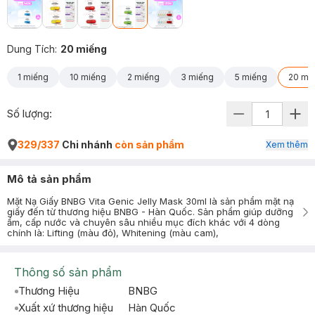
Dung Tích
:
20 miếng
1 miếng
10 miếng
2 miếng
3 miếng
5 miếng
20 mi
Số lượng:
329/337
Chi nhánh
còn sản phẩm
Xem thêm
Mô tả sản phẩm
Mặt Nạ Giấy BNBG Vita Genic Jelly Mask 30ml là sản phẩm mặt nạ
giấy đến từ thương hiệu BNBG - Hàn Quốc. Sản phẩm giúp dưỡng
ẩm, cấp nước và chuyên sâu nhiều mục đích khác với 4 dòng
chính là: Lifting (màu đỏ), Whitening (màu cam),
Thông số sản phẩm
Thương Hiệu
BNBG
Xuất xứ thương hiệu
Hàn Quốc