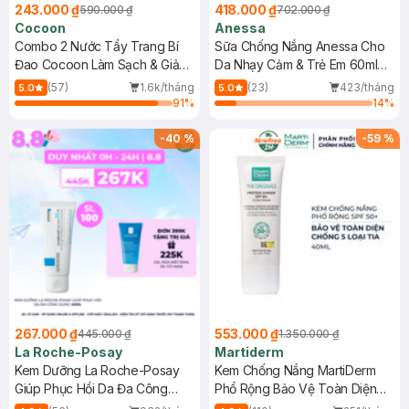
243.000 ₫
418.000 ₫
590.000 ₫
702.000 ₫
Cocoon
Anessa
Combo 2 Nước Tẩy Trang Bí
Sữa Chống Nắng Anessa Cho
Đao Cocoon Làm Sạch & Giảm
Da Nhạy Cảm & Trẻ Em 60ml
Dầu 500ml
(Mới)
(57)
1.6k/tháng
(23)
423/tháng
5.0
5.0
91
%
14
%
-
40
%
-
59
%
267.000 ₫
553.000 ₫
445.000 ₫
1.350.000 ₫
La Roche-Posay
Martiderm
Kem Dưỡng La Roche-Posay
Kem Chống Nắng MartiDerm
Giúp Phục Hồi Da Đa Công
Phổ Rộng Bảo Vệ Toàn Diện
Dụng 40ml
40ml