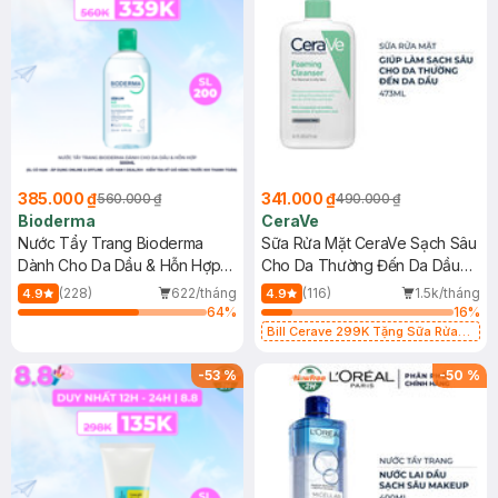
385.000 ₫
341.000 ₫
560.000 ₫
490.000 ₫
Bioderma
CeraVe
Nước Tẩy Trang Bioderma
Sữa Rửa Mặt CeraVe Sạch Sâu
Dành Cho Da Dầu & Hỗn Hợp
Cho Da Thường Đến Da Dầu
500ml
473ml
(228)
622/tháng
(116)
1.5k/tháng
4.9
4.9
64
%
16
%
Bill Cerave 299K Tặng Sữa Rửa
Mặt Cerave 30ml (SL có hạn)
-
53
%
-
50
%