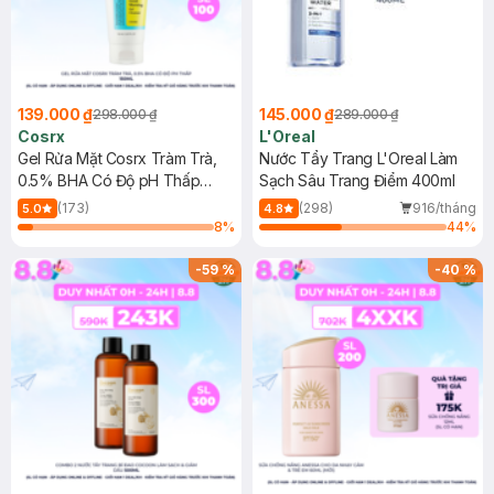
139.000 ₫
145.000 ₫
298.000 ₫
289.000 ₫
Cosrx
L'Oreal
Gel Rửa Mặt Cosrx Tràm Trà,
Nước Tẩy Trang L'Oreal Làm
0.5% BHA Có Độ pH Thấp
Sạch Sâu Trang Điểm 400ml
150ml
(173)
(298)
916/tháng
5.0
4.8
8
%
44
%
-
59
%
-
40
%