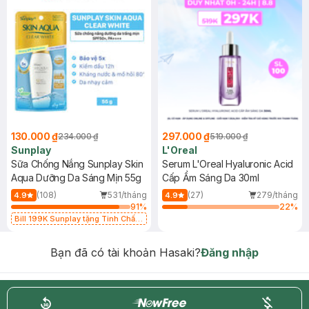
130.000 ₫
297.000 ₫
234.000 ₫
519.000 ₫
Sunplay
L'Oreal
Sữa Chống Nắng Sunplay Skin
Serum L'Oreal Hyaluronic Acid
Aqua Dưỡng Da Sáng Mịn 55g
Cấp Ẩm Sáng Da 30ml
(108)
531/tháng
(27)
279/tháng
4.9
4.9
91
%
22
%
Bill 199K Sunplay tặng Tinh Chất
Chống Nắng 7g trị giá 30K (SL có
hạn)
Bạn đã có tài khoản Hasaki?
Đăng nhập