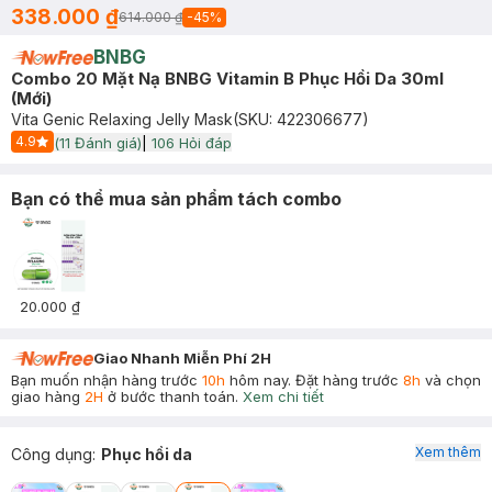
338.000 ₫
614.000 ₫
-
45
%
BNBG
Combo 20 Mặt Nạ BNBG Vitamin B Phục Hồi Da 30ml
(Mới)
Vita Genic Relaxing Jelly Mask
(SKU:
422306677
)
4.9
(
11
Đánh giá)
|
106
Hỏi đáp
Start Icon
Bạn có thể mua sản phẩm tách combo
20.000 ₫
Giao Nhanh Miễn Phí 2H
Bạn muốn nhận hàng trước
10h
hôm nay. Đặt hàng trước
8h
và chọn
giao hàng
2H
ở bước thanh toán.
Xem chi tiết
Xem thêm
Công dụng
:
Phục hồi da