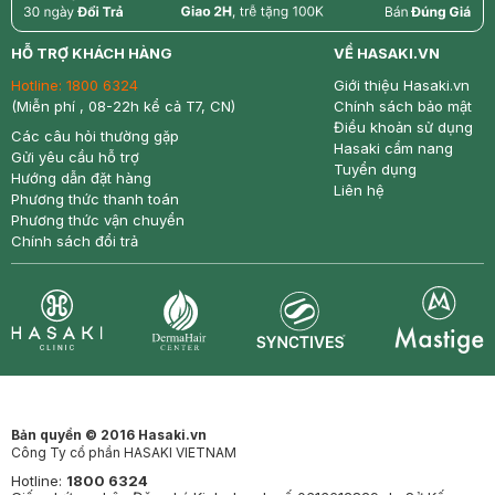
return
nowfree
price
HỖ TRỢ KHÁCH HÀNG
VỀ HASAKI.VN
Hotline:
1800 6324
Giới thiệu Hasaki.vn
(Miễn phí , 08-22h kể cả T7, CN)
Chính sách bảo mật
Điều khoản sử dụng
Các câu hỏi thường gặp
Hasaki cẩm nang
Gửi yêu cầu hỗ trợ
Tuyển dụng
Hướng dẫn đặt hàng
Liên hệ
Phương thức thanh toán
Phương thức vận chuyển
Chính sách đổi trả
Synctives
Clinic
Dermahair
Mastige
Bản quyền © 2016 Hasaki.vn
Công Ty cổ phần HASAKI VIETNAM
Hotline:
1800 6324