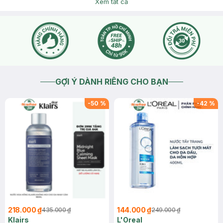
Xem tất cả
2026-08-04
Thích
0
GỢI Ý DÀNH RIÊNG CHO BẠN
-
50
%
-
42
%
218.000 ₫
144.000 ₫
435.000 ₫
249.000 ₫
Klairs
L'Oreal