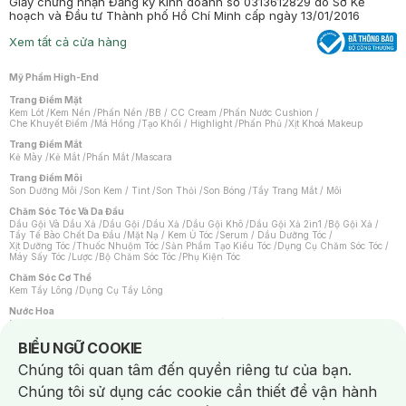
Giấy chứng nhận Đăng ký Kinh doanh số 0313612829 do Sở Kế
hoạch và Đầu tư Thành phố Hồ Chí Minh cấp ngày 13/01/2016
Xem tất cả cửa hàng
Mỹ Phẩm High-End
Trang Điểm Mặt
Kem Lót
/
Kem Nền
/
Phấn Nền
/
BB / CC Cream
/
Phấn Nước Cushion
/
Che Khuyết Điểm
/
Má Hồng
/
Tạo Khối / Highlight
/
Phấn Phủ
/
Xịt Khoá Makeup
Trang Điểm Mắt
Kẻ Mày
/
Kẻ Mắt
/
Phấn Mắt
/
Mascara
Trang Điểm Môi
Son Dưỡng Môi
/
Son Kem / Tint
/
Son Thỏi
/
Son Bóng
/
Tẩy Trang Mắt / Môi
Chăm Sóc Tóc Và Da Đầu
Dầu Gội Và Dầu Xả
/
Dầu Gội
/
Dầu Xả
/
Dầu Gội Khô
/
Dầu Gội Xả 2in1
/
Bộ Gội Xả
/
Tẩy Tế Bào Chết Da Đầu
/
Mặt Nạ / Kem Ủ Tóc
/
Serum / Dầu Dưỡng Tóc
/
Xịt Dưỡng Tóc
/
Thuốc Nhuộm Tóc
/
Sản Phẩm Tạo Kiểu Tóc
/
Dụng Cụ Chăm Sóc Tóc
/
Máy Sấy Tóc
/
Lược
/
Bộ Chăm Sóc Tóc
/
Phụ Kiện Tóc
Chăm Sóc Cơ Thể
Kem Tẩy Lông
/
Dụng Cụ Tẩy Lông
Nước Hoa
Nước Hoa Nữ
/
Nước Hoa Nam
/
Nước Hoa Cao Cấp
/
Xịt Thơm Toàn Thân
/
Nước Hoa Vùng Kín
Notice about cookies usage
BIỂU NGỮ COOKIE
Chăm Sóc Cá Nhân
Chúng tôi quan tâm đến quyền riêng tư của bạn.
Chống Muỗi
/
Khẩu Trang
/
Máy Massage
/
Mặt Nạ Xông Hơi
/
Nước Rửa Tay
/
Sản Phẩm Chăm Sóc Khác
/
Bàn Chải Đánh Răng
/
Bàn Chải Điện
/
Chúng tôi sử dụng các cookie cần thiết để vận hành
Hỗ Trợ Trắng Răng
/
Kem Đánh Răng
/
Máy Tăm Nước
/
Nước Súc Miệng
/
Tăm / Chỉ Nha Khoa
/
Xịt Thơm Miệng
/
Dung Dịch Vệ Sinh
/
Dưỡng Vùng Kín
/