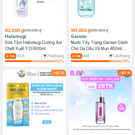
82.000 ₫
101.000 ₫
205.000 ₫
209.000 ₫
Hatomugi
Garnier
Sữa Tắm Hatomugi Dưỡng Ẩm
Nước Tẩy Trang Garnier Dành
Chiết Xuất Ý Dĩ 800ml
Cho Da Dầu Và Mụn 400ml
(Mới)
(123)
714/tháng
(69)
1.2k/tháng
4.9
4.9
52
%
76
%
-
42
%
-
43
%