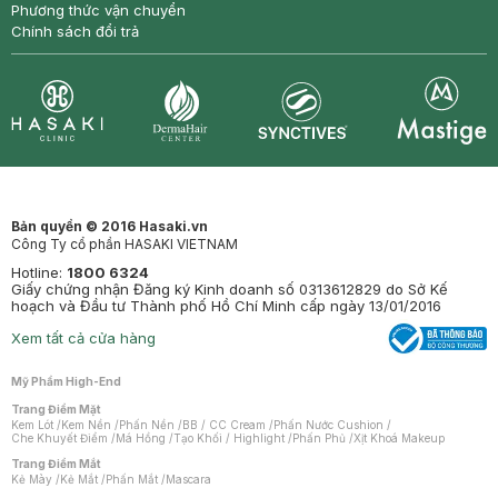
Phương thức vận chuyển
Chính sách đổi trả
Synctives
Clinic
Dermahair
Mastige
Bản quyền © 2016 Hasaki.vn
Công Ty cổ phần HASAKI VIETNAM
Hotline:
1800 6324
Giấy chứng nhận Đăng ký Kinh doanh số 0313612829 do Sở Kế
hoạch và Đầu tư Thành phố Hồ Chí Minh cấp ngày 13/01/2016
Xem tất cả cửa hàng
Mỹ Phẩm High-End
Trang Điểm Mặt
Kem Lót
/
Kem Nền
/
Phấn Nền
/
BB / CC Cream
/
Phấn Nước Cushion
/
Che Khuyết Điểm
/
Má Hồng
/
Tạo Khối / Highlight
/
Phấn Phủ
/
Xịt Khoá Makeup
Trang Điểm Mắt
Kẻ Mày
/
Kẻ Mắt
/
Phấn Mắt
/
Mascara