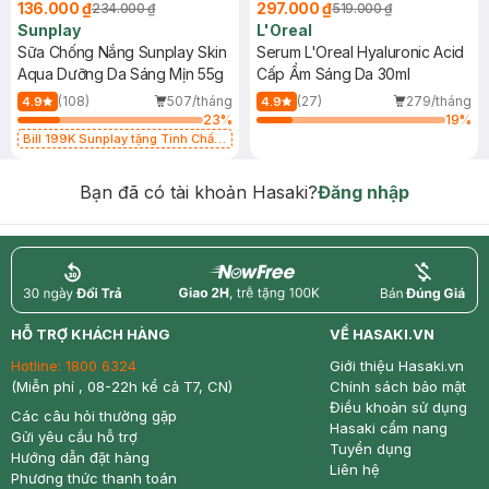
136.000 ₫
297.000 ₫
234.000 ₫
519.000 ₫
Sunplay
L'Oreal
Sữa Chống Nắng Sunplay Skin
Serum L'Oreal Hyaluronic Acid
Aqua Dưỡng Da Sáng Mịn 55g
Cấp Ẩm Sáng Da 30ml
(108)
507/tháng
(27)
279/tháng
4.9
4.9
23
%
19
%
Bill 199K Sunplay tặng Tinh Chất
Chống Nắng 7g trị giá 30K (SL có
hạn)
Bạn đã có tài khoản Hasaki?
Đăng nhập
return
nowfree
price
HỖ TRỢ KHÁCH HÀNG
VỀ HASAKI.VN
Hotline:
1800 6324
Giới thiệu Hasaki.vn
(Miễn phí , 08-22h kể cả T7, CN)
Chính sách bảo mật
Điều khoản sử dụng
Các câu hỏi thường gặp
Hasaki cẩm nang
Gửi yêu cầu hỗ trợ
Tuyển dụng
Hướng dẫn đặt hàng
Liên hệ
Phương thức thanh toán