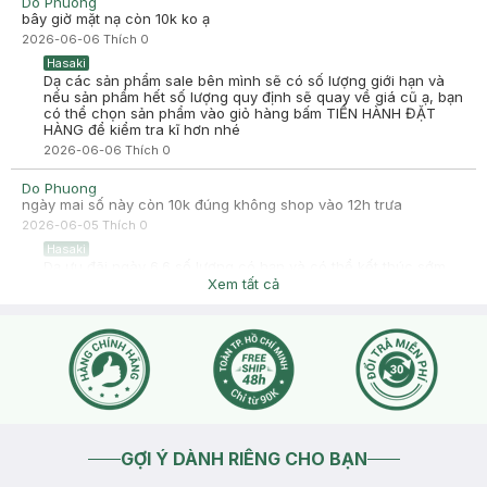
Do Phuong
thời gian đánh giá. Sự hài lòng của khách hàng là động lực to
bây giờ mặt nạ còn 10k ko ạ
lớn để Hasaki ngày càng phát triển hơn nữa về chất lượng
2026-06-06
Thích
0
dịch vụ. Cảm ơn bạn đã tin tưởng và mua sắm tại Hasaki!
Hasaki
Dạ các sản phẩm sale bên mình sẽ có số lượng giới hạn và
nếu sản phẩm hết số lượng quy định sẽ quay về giá cũ ạ, bạn
có thể chọn sản phẩm vào giỏ hàng bấm TIẾN HÀNH ĐẶT
HÀNG để kiểm tra kĩ hơn nhé
2026-06-06
Thích
0
Do Phuong
ngày mai số này còn 10k đúng không shop vào 12h trưa
2026-06-05
Thích
0
Hasaki
Dạ ưu đãi ngày 6.6 số lượng có hạn và có thể kết thúc sớm.
Bạn kiểm tra lại giá trước khi mua hàng nhé.
Xem tất cả
2026-06-06
Thích
0
GỢI Ý DÀNH RIÊNG CHO BẠN