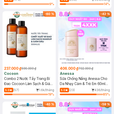
9
%
14
%
-
60
%
-
42
%
237.000 ₫
406.000 ₫
590.000 ₫
702.000 ₫
Cocoon
Anessa
Combo 2 Nước Tẩy Trang Bí
Sữa Chống Nắng Anessa Cho
Đao Cocoon Làm Sạch & Giảm
Da Nhạy Cảm & Trẻ Em 60ml
Dầu 500ml
(Mới)
(57)
1.6k/tháng
(23)
436/tháng
5.0
5.0
19
%
85
%
-
40
%
-
58
%