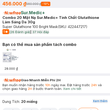
456.000 ₫
560.000 ₫
-
19
%
Sur.Medic+
Combo 20 Mặt Nạ Sur.Medic+ Tinh Chất Glutathione
Làm Sáng Da 30g
Super Glutathione 100 Bright Mask
(SKU:
422447217
)
5
(
26
Đánh giá)
|
37
Hỏi đáp
Start Icon
Bạn có thể mua sản phẩm tách combo
28.000 ₫
Giao Nhanh Miễn Phí 2H
Bạn muốn nhận hàng trước
10h
ngày mai. Đặt hàng trước
24h
và
chọn giao hàng
2H
ở bước thanh toán.
Xem chi tiết
Xem thêm
Dung Tích
:
20 miếng