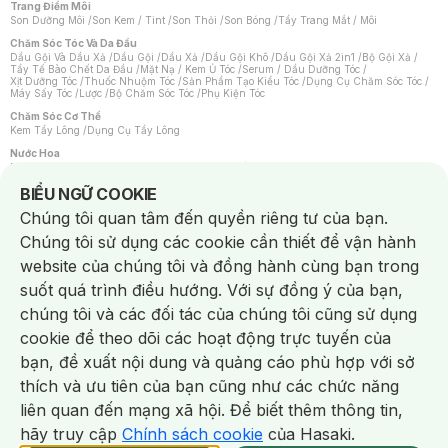
Trang Điểm Môi
Son Dưỡng Môi
/
Son Kem / Tint
/
Son Thỏi
/
Son Bóng
/
Tẩy Trang Mắt / Môi
Chăm Sóc Tóc Và Da Đầu
Dầu Gội Và Dầu Xả
/
Dầu Gội
/
Dầu Xả
/
Dầu Gội Khô
/
Dầu Gội Xả 2in1
/
Bộ Gội Xả
/
Tẩy Tế Bào Chết Da Đầu
/
Mặt Nạ / Kem Ủ Tóc
/
Serum / Dầu Dưỡng Tóc
/
Xịt Dưỡng Tóc
/
Thuốc Nhuộm Tóc
/
Sản Phẩm Tạo Kiểu Tóc
/
Dụng Cụ Chăm Sóc Tóc
/
Máy Sấy Tóc
/
Lược
/
Bộ Chăm Sóc Tóc
/
Phụ Kiện Tóc
Chăm Sóc Cơ Thể
Kem Tẩy Lông
/
Dụng Cụ Tẩy Lông
Nước Hoa
Nước Hoa Nữ
/
Nước Hoa Nam
/
Nước Hoa Cao Cấp
/
Xịt Thơm Toàn Thân
/
Nước Hoa Vùng Kín
Notice about cookies usage
BIỂU NGỮ COOKIE
Chăm Sóc Cá Nhân
Chúng tôi quan tâm đến quyền riêng tư của bạn.
Chống Muỗi
/
Khẩu Trang
/
Máy Massage
/
Mặt Nạ Xông Hơi
/
Nước Rửa Tay
/
Sản Phẩm Chăm Sóc Khác
/
Bàn Chải Đánh Răng
/
Bàn Chải Điện
/
Chúng tôi sử dụng các cookie cần thiết để vận hành
Hỗ Trợ Trắng Răng
/
Kem Đánh Răng
/
Máy Tăm Nước
/
Nước Súc Miệng
/
Tăm / Chỉ Nha Khoa
/
Xịt Thơm Miệng
/
Dung Dịch Vệ Sinh
/
Dưỡng Vùng Kín
/
website của chúng tôi và đồng hành cùng bạn trong
Khăn Ướt Vệ Sinh Vùng Kín
/
Băng Vệ Sinh
/
Tampon
/
Bọt Cạo Râu
/
Dao Cạo Râu
/
Máy Cạo Râu
suốt quá trình điều hướng. Với sự đồng ý của bạn,
Vấn Đề Về Da
chúng tôi và các đối tác của chúng tôi cũng sử dụng
Da Dầu / Lỗ Chân Lông To
/
Da Khô / Mất Nước
/
Da Lão Hóa
/
Da Mụn
/
Da Nhạy Cảm / Kích Ứng
/
Da Xỉn Màu
/
Thâm / Nám / Tàn Nhang
/
cookie để theo dõi các hoạt động trực tuyến của
Quầng Thâm & Bọng Mắt
/
Sẹo
/
Viêm Da Cơ Địa
bạn, đề xuất nội dung và quảng cáo phù hợp với sở
Dụng Cụ / Phụ Kiện Chăm Sóc Da
Chat i
Bông Tẩy Trang
/
Khăn Lau Mặt Khô
/
Dụng Cụ / Máy Rửa Mặt
/
Máy Chăm Sóc Da
/
thích và ưu tiên của bạn cũng như các chức năng
Dụng Cụ Chăm Sóc Khác
liên quan đến mạng xã hội. Để biết thêm thông tin,
hãy truy cập
Chính sách cookie
của Hasaki.
NowFree 2H
Giao Nhanh Miễn Phí 2H
Xem chi tiết