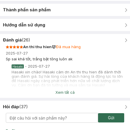
Thành phần sản phẩm
Hướng dẫn sử dụng
Đánh giá
(
26
)
An thi thu hien
Đã mua hàng
2025-07-27
Sp sai khá tốt, trắng bật tông luôn ak
-
2025-07-27
Hasaki
Hasaki xin chào! Hasaki cảm ơn An thi thu hien đã dành thời
gian đánh giá. Sự hài lòng của khách hàng là động lực to lớn
để Hasaki ngày càng phát triển hơn nữa về chất lượng dịch
vụ. Cảm ơn bạn đã tin tưởng và mua sắm tại Hasaki!
Xem tất cả
Khánh Chi Phạm
2025-04-02
Hỏi đáp
(
37
)
Mình da hh thiên dầu, mình dùng liên tục trong 3 ngày, đắp xong
rồi matxa mặt bằng tinh chất rồi đi ngủ luôn thì da lên 1 tông
luôn, chắc là do hợp
Gửi
-
2025-04-02
Hasaki
Hasaki xin chào! Hasaki cảm ơn Khánh Chi Phạm đã dành