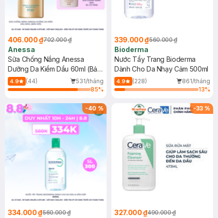
406.000 ₫
339.000 ₫
702.000 ₫
560.000 ₫
Anessa
Bioderma
Sữa Chống Nắng Anessa
Nước Tẩy Trang Bioderma
Dưỡng Da Kiềm Dầu 60ml (Bản
Dành Cho Da Nhạy Cảm 500ml
Mới)
(44)
531/tháng
(228)
861/tháng
4.9
4.9
85
%
13
%
-
40
%
-
33
%
334.000 ₫
327.000 ₫
560.000 ₫
490.000 ₫