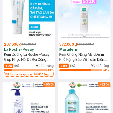
267.000 ₫
572.000 ₫
445.000 ₫
1.350.000 ₫
La Roche-Posay
Martiderm
Kem Dưỡng La Roche-Posay
Kem Chống Nắng MartiDerm
Giúp Phục Hồi Da Đa Công
Phổ Rộng Bảo Vệ Toàn Diện
Dụng 40ml
40ml
(56)
932/tháng
(110)
243/tháng
4.9
4.9
18
%
74
%
Bill La roche-posay 399K Tặng
Gel rửa mặt da dầu nhạy cảm 50ml
(SL có hạn)
-
60
%
-
52
%