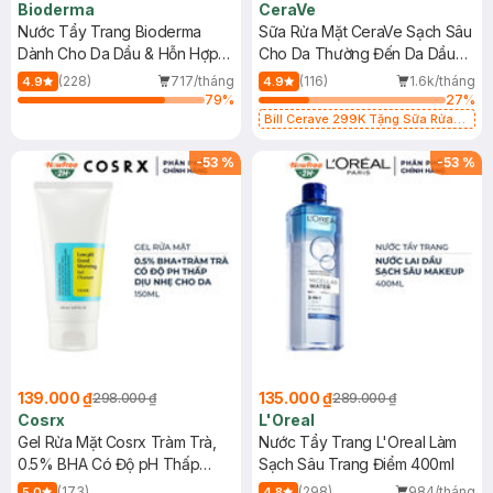
Bioderma
CeraVe
Nước Tẩy Trang Bioderma
Sữa Rửa Mặt CeraVe Sạch Sâu
Dành Cho Da Dầu & Hỗn Hợp
Cho Da Thường Đến Da Dầu
500ml
473ml
(228)
717/tháng
(116)
1.6k/tháng
4.9
4.9
79
%
27
%
Bill Cerave 299K Tặng Sữa Rửa
Mặt Cerave 30ml (SL có hạn)
-
53
%
-
53
%
139.000 ₫
135.000 ₫
298.000 ₫
289.000 ₫
Cosrx
L'Oreal
Gel Rửa Mặt Cosrx Tràm Trà,
Nước Tẩy Trang L'Oreal Làm
0.5% BHA Có Độ pH Thấp
Sạch Sâu Trang Điểm 400ml
150ml
(173)
(298)
984/tháng
5.0
4.8