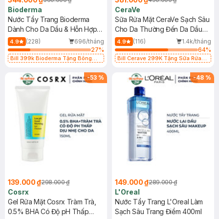
Bioderma
CeraVe
Nước Tẩy Trang Bioderma
Sữa Rửa Mặt CeraVe Sạch Sâu
Dành Cho Da Dầu & Hỗn Hợp
Cho Da Thường Đến Da Dầu
500ml
473ml
(228)
696/tháng
(116)
1.4k/tháng
4.9
4.9
27
%
64
%
Bill 399k Bioderma Tặng Bông
Bill Cerave 299K Tặng Sữa Rửa
Tẩy Trang Hộp 50 Miếng (SL có
Mặt Cerave 30ml (SL có hạn)
hạn)
-
53
%
-
48
%
139.000 ₫
149.000 ₫
298.000 ₫
289.000 ₫
Cosrx
L'Oreal
Gel Rửa Mặt Cosrx Tràm Trà,
Nước Tẩy Trang L'Oreal Làm
0.5% BHA Có Độ pH Thấp
Sạch Sâu Trang Điểm 400ml