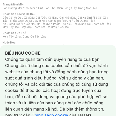
Trang Điểm Môi
Son Dưỡng Môi
/
Son Kem / Tint
/
Son Thỏi
/
Son Bóng
/
Tẩy Trang Mắt / Môi
Chăm Sóc Tóc Và Da Đầu
Dầu Gội Và Dầu Xả
/
Dầu Gội
/
Dầu Xả
/
Dầu Gội Khô
/
Dầu Gội Xả 2in1
/
Bộ Gội Xả
/
Tẩy Tế Bào Chết Da Đầu
/
Mặt Nạ / Kem Ủ Tóc
/
Serum / Dầu Dưỡng Tóc
/
Xịt Dưỡng Tóc
/
Thuốc Nhuộm Tóc
/
Sản Phẩm Tạo Kiểu Tóc
/
Dụng Cụ Chăm Sóc Tóc
/
Máy Sấy Tóc
/
Lược
/
Bộ Chăm Sóc Tóc
/
Phụ Kiện Tóc
Chăm Sóc Cơ Thể
Kem Tẩy Lông
/
Dụng Cụ Tẩy Lông
Nước Hoa
Nước Hoa Nữ
/
Nước Hoa Nam
/
Nước Hoa Cao Cấp
/
Xịt Thơm Toàn Thân
/
Nước Hoa Vùng Kín
Notice about cookies usage
BIỂU NGỮ COOKIE
Chăm Sóc Cá Nhân
Chúng tôi quan tâm đến quyền riêng tư của bạn.
Chống Muỗi
/
Khẩu Trang
/
Máy Massage
/
Mặt Nạ Xông Hơi
/
Nước Rửa Tay
/
Sản Phẩm Chăm Sóc Khác
/
Bàn Chải Đánh Răng
/
Bàn Chải Điện
/
Chúng tôi sử dụng các cookie cần thiết để vận hành
Hỗ Trợ Trắng Răng
/
Kem Đánh Răng
/
Máy Tăm Nước
/
Nước Súc Miệng
/
Tăm / Chỉ Nha Khoa
/
Xịt Thơm Miệng
/
Dung Dịch Vệ Sinh
/
Dưỡng Vùng Kín
/
website của chúng tôi và đồng hành cùng bạn trong
Khăn Ướt Vệ Sinh Vùng Kín
/
Băng Vệ Sinh
/
Tampon
/
Bọt Cạo Râu
/
Dao Cạo Râu
/
Máy Cạo Râu
suốt quá trình điều hướng. Với sự đồng ý của bạn,
Vấn Đề Về Da
chúng tôi và các đối tác của chúng tôi cũng sử dụng
Da Dầu / Lỗ Chân Lông To
/
Da Khô / Mất Nước
/
Da Lão Hóa
/
Da Mụn
/
Da Nhạy Cảm / Kích Ứng
/
Da Xỉn Màu
/
Thâm / Nám / Tàn Nhang
/
cookie để theo dõi các hoạt động trực tuyến của
Quầng Thâm & Bọng Mắt
/
Sẹo
/
Viêm Da Cơ Địa
bạn, đề xuất nội dung và quảng cáo phù hợp với sở
Dụng Cụ / Phụ Kiện Chăm Sóc Da
Chat i
Bông Tẩy Trang
/
Khăn Lau Mặt Khô
/
Dụng Cụ / Máy Rửa Mặt
/
Máy Chăm Sóc Da
/
thích và ưu tiên của bạn cũng như các chức năng
Dụng Cụ Chăm Sóc Khác
liên quan đến mạng xã hội. Để biết thêm thông tin,
hãy truy cập
Chính sách cookie
của Hasaki.