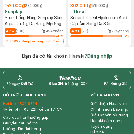
152.000 ₫
302.000 ₫
234.000 ₫
519.000 ₫
Sunplay
L'Oreal
Sữa Chống Nắng Sunplay Skin
Serum L'Oreal Hyaluronic Acid
Aqua Dưỡng Da Sáng Mịn 55g
Cấp Ẩm Sáng Da 30ml
(108)
454/tháng
(27)
275/tháng
4.9
4.9
48
%
65
%
Bill 199K Sunplay tặng Tinh Chất
Chống Nắng 7g trị giá 30K (SL có
hạn)
Bạn đã có tài khoản Hasaki?
Đăng nhập
return
nowfree
price
HỖ TRỢ KHÁCH HÀNG
VỀ HASAKI.VN
Hotline:
1800 6324
Giới thiệu Hasaki.vn
(Miễn phí , 08-22h kể cả T7, CN)
Chính sách bảo mật
Điều khoản sử dụng
Các câu hỏi thường gặp
Hasaki cẩm nang
Gửi yêu cầu hỗ trợ
Tuyển dụng
Hướng dẫn đặt hàng
Liên hệ