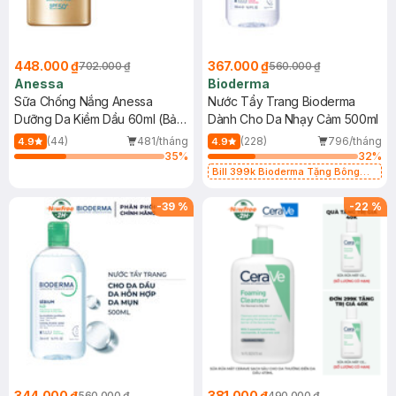
448.000 ₫
367.000 ₫
702.000 ₫
560.000 ₫
Anessa
Bioderma
Sữa Chống Nắng Anessa
Nước Tẩy Trang Bioderma
Dưỡng Da Kiềm Dầu 60ml (Bản
Dành Cho Da Nhạy Cảm 500ml
Mới)
(44)
481/tháng
(228)
796/tháng
4.9
4.9
35
%
32
%
Bill 399k Bioderma Tặng Bông
Tẩy Trang Hộp 50 Miếng (SL có
hạn)
-
39
%
-
22
%
344.000 ₫
381.000 ₫
560.000 ₫
490.000 ₫