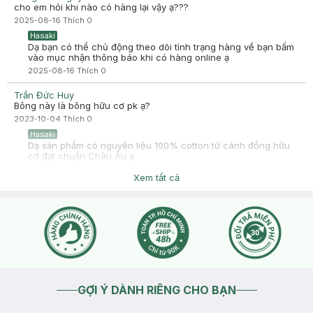
cho em hỏi khi nào có hàng lại vậy ạ???
2025-08-16
Thích
0
Hasaki
Dạ bạn có thể chủ động theo dõi tình trạng hàng về bạn bấm
vào mục nhận thông báo khi có hàng online ạ
2025-08-16
Thích
0
Trần Đức Huy
Bông này là bông hữu cơ pk ạ?
2023-10-04
Thích
0
Hasaki
Dạ sản phẩm có nguyên liệu 100% cotton từ cánh đồng hữu
cơ đạt chuẩn Châu Âu ạ
2023-10-04
Thích
0
Xem tất cả
GỢI Ý DÀNH RIÊNG CHO BẠN