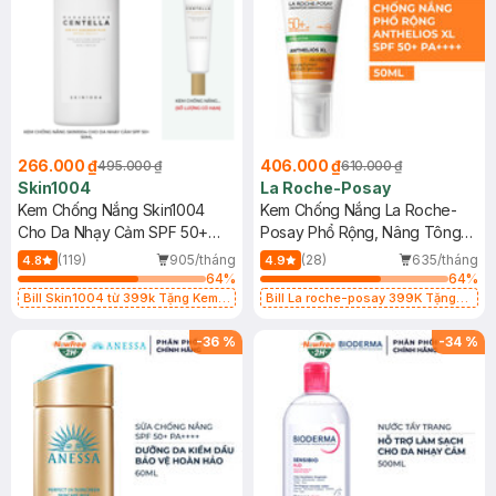
266.000 ₫
406.000 ₫
495.000 ₫
610.000 ₫
Skin1004
La Roche-Posay
Kem Chống Nắng Skin1004
Kem Chống Nắng La Roche-
Cho Da Nhạy Cảm SPF 50+
Posay Phổ Rộng, Nâng Tông
50ml
Kiềm Dầu 50ml
(119)
905/tháng
(28)
635/tháng
4.8
4.9
64
%
64
%
Bill Skin1004 từ 399k Tặng Kem
Bill La roche-posay 399K Tặng
Chống Nắng Cho Da Nhạy Cảm
Gel rửa mặt da dầu nhạy cảm 50ml
SPF 50+ 20ml (SL Có Hạn)
(SL có hạn)
-
36
%
-
34
%