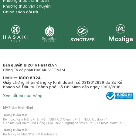
Phương thức thanh toán
Phương thức vận chuyển
Chính sách đổi trả
Synctives
Clinic
Dermahair
Mastige
Bản quyền © 2016 Hasaki.vn
Công Ty cổ phần HASAKI VIETNAM
Hotline:
1800 6324
Giấy chứng nhận Đăng ký Kinh doanh số 0313612829 do Sở Kế
hoạch và Đầu tư Thành phố Hồ Chí Minh cấp ngày 13/01/2016
Xem tất cả cửa hàng
Mỹ Phẩm High-End
Trang Điểm Mặt
Kem Lót
/
Kem Nền
/
Phấn Nền
/
BB / CC Cream
/
Phấn Nước Cushion
/
Che Khuyết Điểm
/
Má Hồng
/
Tạo Khối / Highlight
/
Phấn Phủ
/
Xịt Khoá Makeup
Trang Điểm Mắt
Kẻ Mày
/
Kẻ Mắt
/
Phấn Mắt
/
Mascara