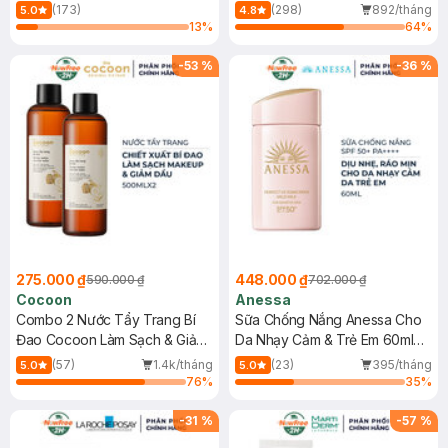
150ml
(173)
(298)
892/tháng
5.0
4.8
13
%
64
%
-
53
%
-
36
%
275.000 ₫
448.000 ₫
590.000 ₫
702.000 ₫
Cocoon
Anessa
Combo 2 Nước Tẩy Trang Bí
Sữa Chống Nắng Anessa Cho
Đao Cocoon Làm Sạch & Giảm
Da Nhạy Cảm & Trẻ Em 60ml
Dầu 500ml
(Mới)
(57)
1.4k/tháng
(23)
395/tháng
5.0
5.0
76
%
35
%
-
31
%
-
57
%