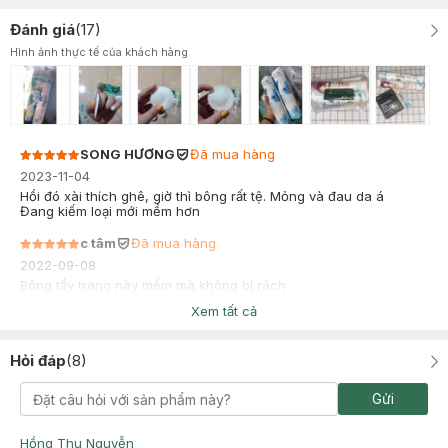
Đánh giá
(
17
)
Hình ảnh thực tế của khách hàng
SONG HƯƠNG
Đã mua hàng
2023-11-04
Hồi đó xài thích ghê, giờ thì bông rất tệ. Mỏng và đau da á
Đang kiếm loại mới mềm hơn
c tâm
Đã mua hàng
2022-09-08
Bông tẩy trang này mềm mà không bị rách
Lần đầu dùng thử nhưng ưng lắm.
Xem tất cả
Sẽ mua thêm
Hỏi đáp
(
8
)
Gửi
Hồng Thu Nguyễn