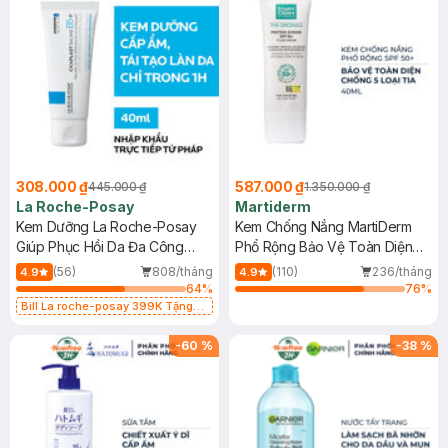
308.000 ₫
587.000 ₫
445.000 ₫
1.350.000 ₫
La Roche-Posay
Martiderm
Kem Dưỡng La Roche-Posay
Kem Chống Nắng MartiDerm
Giúp Phục Hồi Da Đa Công
Phổ Rộng Bảo Vệ Toàn Diện
Dụng 40ml
40ml
(56)
808/tháng
(110)
236/tháng
4.9
4.9
64
%
76
%
Bill La roche-posay 399K Tặng
Gel rửa mặt da dầu nhạy cảm 50ml
(SL có hạn)
-
60
%
-
38
%