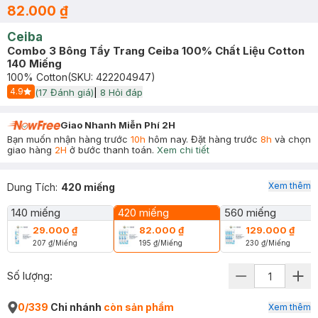
82.000 ₫
Ceiba
Combo 3 Bông Tẩy Trang Ceiba 100% Chất Liệu Cotton
140 Miếng
100% Cotton
(SKU:
422204947
)
4.9
(
17
Đánh giá)
|
8
Hỏi đáp
Start Icon
Giao Nhanh Miễn Phí 2H
Bạn muốn nhận hàng trước
10h
hôm nay. Đặt hàng trước
8h
và chọn
giao hàng
2H
ở bước thanh toán.
Xem chi tiết
Xem thêm
Dung Tích
:
420 miếng
140 miếng
420 miếng
560 miếng
29.000 ₫
82.000 ₫
129.000 ₫
207 ₫
/
Miếng
195 ₫
/
Miếng
230 ₫
/
Miếng
Số lượng:
0/339
Chi nhánh
còn sản phẩm
Xem thêm