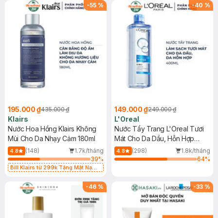
-
55
%
-
40
%
195.000 ₫
149.000 ₫
435.000 ₫
249.000 ₫
Klairs
L'Oreal
Nước Hoa Hồng Klairs Không
Nước Tẩy Trang L'Oreal Tươi
Mùi Cho Da Nhạy Cảm 180ml
Mát Cho Da Dầu, Hỗn Hợp
400ml
(148)
1.7k/tháng
(298)
1.8k/tháng
4.8
4.8
39
%
64
%
Bill Klairs từ 299k Tặng Mặt Nạ
Làm Dịu Da & Kiểm Soát Dầu Nhờn
25ml (SL Có Hạn)
-
46
%
-
33
%