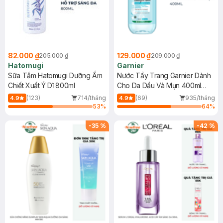
82.000 ₫
129.000 ₫
205.000 ₫
209.000 ₫
Hatomugi
Garnier
Sữa Tắm Hatomugi Dưỡng Ẩm
Nước Tẩy Trang Garnier Dành
Chiết Xuất Ý Dĩ 800ml
Cho Da Dầu Và Mụn 400ml
(Mới)
(123)
714/tháng
(69)
935/tháng
4.9
4.9
53
%
64
%
-
35
%
-
42
%