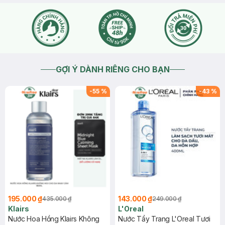
Hasaki!
2026-05-14
Thích
0
Y Nhi Thi Nguyen
mình mua 3 hộp, chỉ có màu tím và hồng là có hộp, còn màu
vàng là 10 miếng lẻ, là sao vậy shop, mình muốn trả hàng
2026-05-07
Thích
0
Hasaki
GỢI Ý DÀNH RIÊNG CHO BẠN
dạ chào bạn, bạn có thể nhắn tin để Hasaki kiểm tra hỗ trợ
bạn nhé ạ!
-
55
%
-
43
%
2026-05-07
Thích
0
195.000 ₫
143.000 ₫
435.000 ₫
249.000 ₫
Klairs
L'Oreal
Nước Hoa Hồng Klairs Không
Nước Tẩy Trang L'Oreal Tươi