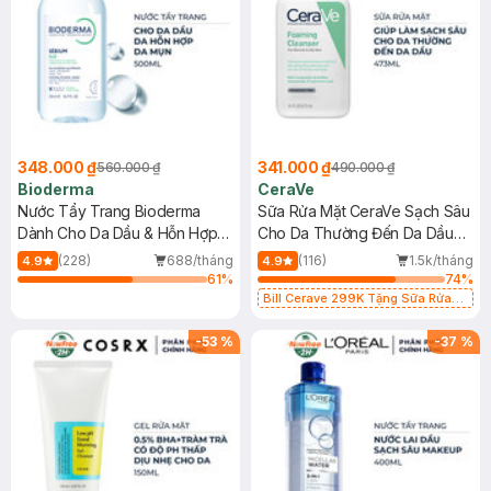
348.000 ₫
341.000 ₫
560.000 ₫
490.000 ₫
Bioderma
CeraVe
Nước Tẩy Trang Bioderma
Sữa Rửa Mặt CeraVe Sạch Sâu
Dành Cho Da Dầu & Hỗn Hợp
Cho Da Thường Đến Da Dầu
500ml
473ml
(228)
688/tháng
(116)
1.5k/tháng
4.9
4.9
61
%
74
%
Bill Cerave 299K Tặng Sữa Rửa
Mặt Cerave 30ml (SL có hạn)
-
53
%
-
37
%