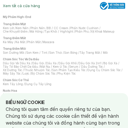
Xem tất cả cửa hàng
Mỹ Phẩm High-End
Trang Điểm Mặt
Kem Lót
/
Kem Nền
/
Phấn Nền
/
BB / CC Cream
/
Phấn Nước Cushion
/
Che Khuyết Điểm
/
Má Hồng
/
Tạo Khối / Highlight
/
Phấn Phủ
/
Xịt Khoá Makeup
Trang Điểm Mắt
Kẻ Mày
/
Kẻ Mắt
/
Phấn Mắt
/
Mascara
Trang Điểm Môi
Son Dưỡng Môi
/
Son Kem / Tint
/
Son Thỏi
/
Son Bóng
/
Tẩy Trang Mắt / Môi
Chăm Sóc Tóc Và Da Đầu
Dầu Gội Và Dầu Xả
/
Dầu Gội
/
Dầu Xả
/
Dầu Gội Khô
/
Dầu Gội Xả 2in1
/
Bộ Gội Xả
/
Tẩy Tế Bào Chết Da Đầu
/
Mặt Nạ / Kem Ủ Tóc
/
Serum / Dầu Dưỡng Tóc
/
Xịt Dưỡng Tóc
/
Thuốc Nhuộm Tóc
/
Sản Phẩm Tạo Kiểu Tóc
/
Dụng Cụ Chăm Sóc Tóc
/
Máy Sấy Tóc
/
Lược
/
Bộ Chăm Sóc Tóc
/
Phụ Kiện Tóc
Chăm Sóc Cơ Thể
Kem Tẩy Lông
/
Dụng Cụ Tẩy Lông
Nước Hoa
Nước Hoa Nữ
/
Nước Hoa Nam
/
Nước Hoa Cao Cấp
/
Xịt Thơm Toàn Thân
/
Nước Hoa Vùng Kín
Notice about cookies usage
BIỂU NGỮ COOKIE
Chăm Sóc Cá Nhân
Chúng tôi quan tâm đến quyền riêng tư của bạn.
Chống Muỗi
/
Khẩu Trang
/
Máy Massage
/
Mặt Nạ Xông Hơi
/
Nước Rửa Tay
/
Sản Phẩm Chăm Sóc Khác
/
Bàn Chải Đánh Răng
/
Bàn Chải Điện
/
Chúng tôi sử dụng các cookie cần thiết để vận hành
Hỗ Trợ Trắng Răng
/
Kem Đánh Răng
/
Máy Tăm Nước
/
Nước Súc Miệng
/
Tăm / Chỉ Nha Khoa
/
Xịt Thơm Miệng
/
Dung Dịch Vệ Sinh
/
Dưỡng Vùng Kín
/
website của chúng tôi và đồng hành cùng bạn trong
Khăn Ướt Vệ Sinh Vùng Kín
/
Băng Vệ Sinh
/
Tampon
/
Bọt Cạo Râu
/
Dao Cạo Râu
/
Máy Cạo Râu