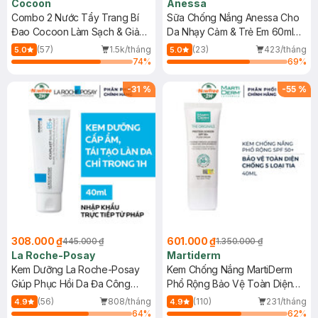
Cocoon
Anessa
Combo 2 Nước Tẩy Trang Bí
Sữa Chống Nắng Anessa Cho
Đao Cocoon Làm Sạch & Giảm
Da Nhạy Cảm & Trẻ Em 60ml
Dầu 500ml
(Mới)
(57)
1.5k/tháng
(23)
423/tháng
5.0
5.0
74
%
69
%
-
31
%
-
55
%
308.000 ₫
601.000 ₫
445.000 ₫
1.350.000 ₫
La Roche-Posay
Martiderm
Kem Dưỡng La Roche-Posay
Kem Chống Nắng MartiDerm
Giúp Phục Hồi Da Đa Công
Phổ Rộng Bảo Vệ Toàn Diện
Dụng 40ml
40ml
(56)
808/tháng
(110)
231/tháng
4.9
4.9
64
%
62
%