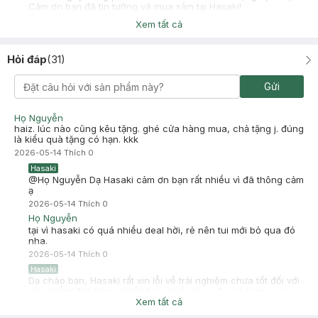
Cảm ơn bạn đã tin tưởng và mua sắm tại Hasaki!
Xem tất cả
Hỏi đáp
(
31
)
Hạnh Đoan
Đã mua hàng
Gửi
2025-04-24
mặt nạ của colorkey mỏng nhẹ, ôm sát mặt, dưỡng chất vừa đủ,
giá phải chăng và đắp rất thư giãn
Họ Nguyễn
haiz. lúc nào cũng kêu tặng. ghé cửa hàng mua, chả tặng j. đúng
-
2025-04-24
Hasaki
là kiểu quà tặng có hạn. kkk
Hasaki xin chào! Hasaki cảm ơn Hạnh Đoan đã dành thời gian
2026-05-14
Thích
0
đánh giá. Sự hài lòng của khách hàng là động lực to lớn để
Hasaki ngày càng phát triển hơn nữa về chất lượng dịch vụ.
Hasaki
Cảm ơn bạn đã tin tưởng và mua sắm tại Hasaki!
@Họ Nguyễn Dạ Hasaki cảm ơn bạn rất nhiều vì đã thông cảm
ạ
2026-05-14
Thích
0
Họ Nguyễn
tại vì hasaki có quá nhiều deal hời, rẻ nên tui mới bỏ qua đó
nha.
2026-05-14
Thích
0
Hasaki
Dạ chào bạn, Hasaki rất xin lỗi về trải nghiệm chưa tốt đối với
sản phẩm/đơn hàng khiến bạn phiền lòng. Do số lượng quà
tặng giới hạn nên dẫn tới sự bất tiện này. Mong bạn thông cảm
Xem tất cả
giúp Hasaki nhé. Cảm ơn bạn đã tin tưởng và mua sắm tại