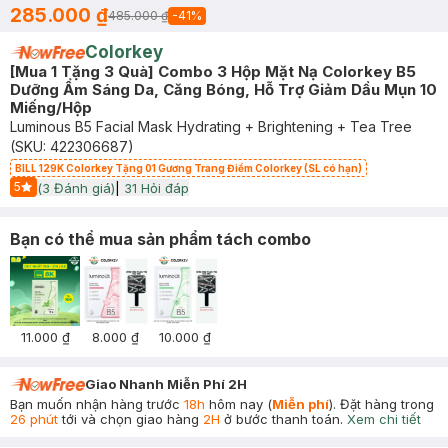
285.000 ₫
485.000 ₫
-
41
%
Colorkey
[Mua 1 Tặng 3 Quà] Combo 3 Hộp Mặt Nạ Colorkey B5
Dưỡng Ẩm Sáng Da, Căng Bóng, Hỗ Trợ Giảm Dầu Mụn 10
Miếng/Hộp
Luminous B5 Facial Mask Hydrating + Brightening + Tea Tree
(SKU:
422306687
)
BILL 129K Colorkey Tặng 01 Gương Trang Điểm Colorkey (SL có hạn)
5
(
3
Đánh giá)
|
31
Hỏi đáp
Start Icon
Bạn có thể mua sản phẩm tách combo
11.000 ₫
8.000 ₫
10.000 ₫
Giao Nhanh Miễn Phí 2H
Bạn muốn nhận hàng trước
18h
hôm nay (
Miễn phí
). Đặt hàng trong
26 phút
tới và chọn giao hàng
2H
ở bước thanh toán.
Xem chi tiết