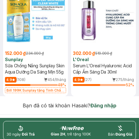
152.000 ₫
302.000 ₫
234.000 ₫
519.000 ₫
Sunplay
L'Oreal
Sữa Chống Nắng Sunplay Skin
Serum L'Oreal Hyaluronic Acid
Aqua Dưỡng Da Sáng Mịn 55g
Cấp Ẩm Sáng Da 30ml
(108)
454/tháng
(27)
275/tháng
4.9
4.9
48
%
52
%
Bill 199K Sunplay tặng Tinh Chất
Chống Nắng 7g trị giá 30K (SL có
hạn)
Bạn đã có tài khoản Hasaki?
Đăng nhập