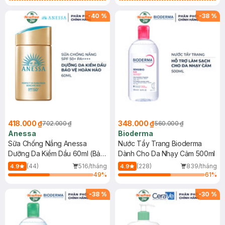
Chống Nắng Cho Da Nhạy Cảm
Gel rửa mặt da dầu nhạy cảm 50ml
SPF 50+ 20ml (SL Có Hạn)
(SL có hạn)
-
40
%
-
38
%
418.000 ₫
348.000 ₫
702.000 ₫
560.000 ₫
Anessa
Bioderma
Sữa Chống Nắng Anessa
Nước Tẩy Trang Bioderma
Dưỡng Da Kiềm Dầu 60ml (Bản
Dành Cho Da Nhạy Cảm 500ml
Mới)
(44)
516/tháng
(228)
839/tháng
4.9
4.9
49
%
61
%
-
38
%
-
30
%