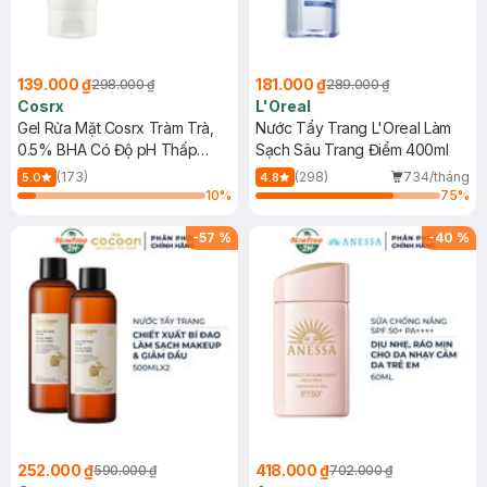
139.000 ₫
181.000 ₫
298.000 ₫
289.000 ₫
Cosrx
L'Oreal
Gel Rửa Mặt Cosrx Tràm Trà,
Nước Tẩy Trang L'Oreal Làm
0.5% BHA Có Độ pH Thấp
Sạch Sâu Trang Điểm 400ml
150ml
(173)
(298)
734/tháng
5.0
4.8
10
%
75
%
-
57
%
-
40
%
252.000 ₫
418.000 ₫
590.000 ₫
702.000 ₫