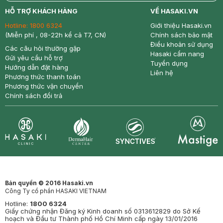
return
nowfree
price
HỖ TRỢ KHÁCH HÀNG
VỀ HASAKI.VN
Hotline:
1800 6324
Giới thiệu Hasaki.vn
(Miễn phí , 08-22h kể cả T7, CN)
Chính sách bảo mật
Điều khoản sử dụng
Các câu hỏi thường gặp
Hasaki cẩm nang
Gửi yêu cầu hỗ trợ
Tuyển dụng
Hướng dẫn đặt hàng
Liên hệ
Phương thức thanh toán
Phương thức vận chuyển
Chính sách đổi trả
Synctives
Clinic
Dermahair
Mastige
Bản quyền © 2016 Hasaki.vn
Công Ty cổ phần HASAKI VIETNAM
Hotline:
1800 6324
Giấy chứng nhận Đăng ký Kinh doanh số 0313612829 do Sở Kế
hoạch và Đầu tư Thành phố Hồ Chí Minh cấp ngày 13/01/2016