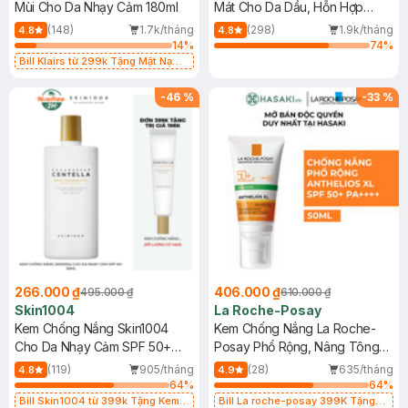
Mùi Cho Da Nhạy Cảm 180ml
Mát Cho Da Dầu, Hỗn Hợp
400ml
(148)
1.7k/tháng
(298)
1.9k/tháng
4.8
4.8
14
%
74
%
Bill Klairs từ 299k Tặng Mặt Nạ
Làm Dịu Da & Kiểm Soát Dầu Nhờn
25ml (SL Có Hạn)
-
46
%
-
33
%
266.000 ₫
406.000 ₫
495.000 ₫
610.000 ₫
Skin1004
La Roche-Posay
Kem Chống Nắng Skin1004
Kem Chống Nắng La Roche-
Cho Da Nhạy Cảm SPF 50+
Posay Phổ Rộng, Nâng Tông
50ml
Kiềm Dầu 50ml
(119)
905/tháng
(28)
635/tháng
4.8
4.9
64
%
64
%
Bill Skin1004 từ 399k Tặng Kem
Bill La roche-posay 399K Tặng