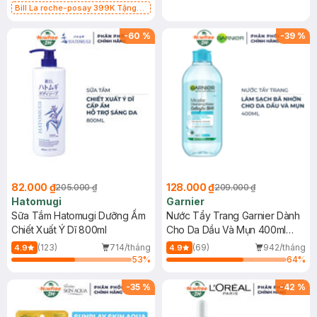
Bill La roche-posay 399K Tặng
Gel rửa mặt da dầu nhạy cảm 50ml
(SL có hạn)
-
60
%
-
39
%
82.000 ₫
128.000 ₫
205.000 ₫
209.000 ₫
Hatomugi
Garnier
Sữa Tắm Hatomugi Dưỡng Ẩm
Nước Tẩy Trang Garnier Dành
Chiết Xuất Ý Dĩ 800ml
Cho Da Dầu Và Mụn 400ml
(Mới)
(123)
714/tháng
(69)
942/tháng
4.9
4.9
53
%
64
%
-
35
%
-
42
%