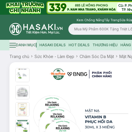
Kem Chống Nắng
Tẩy Trang
Sữa Rửa
Logo
DANH MỤC
HASAKI DEALS
HOT DEALS
THƯƠNG HIỆU
HÀNG 
Hamburger icon
Trang chủ
Sức Khỏe - Làm Đẹp
Chăm Sóc Da Mặt
Mặt N