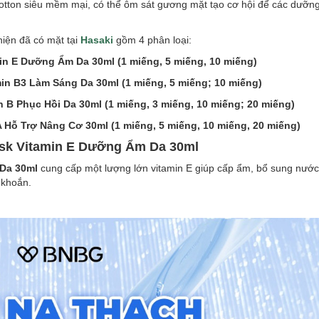
otton siêu mềm mại, có thể ôm sát gương mặt tạo cơ hội để các dưỡn
iện đã có mặt tại
Hasaki
gồm 4 phân loại:
in E Dưỡng Ẩm Da 30ml (1 miếng, 5 miếng, 10 miếng)
in B3 Làm Sáng Da 30ml (1 miếng, 5 miếng; 10 miếng)
n B Phục Hồi Da 30ml (1 miếng, 3 miếng, 10 miếng; 20 miếng)
A Hỗ Trợ Nâng Cơ 30ml (1 miếng, 5 miếng, 10 miếng, 20 miếng)
Mask Vitamin E Dưỡng Ẩm Da 30ml
 Da 30ml
cung cấp một lượng lớn vitamin E giúp cấp ẩm, bổ sung nước
 khoắn.