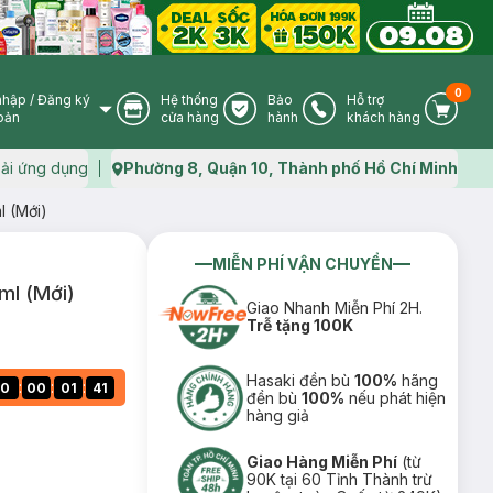
0
nhập
/
Đăng ký
Hệ thống
Bảo
Hỗ trợ
User Icon
Store Icon
Warranty Icon
Phone Icon
Cart I
oản
cửa hàng
hành
khách hàng
ải ứng dụng
Phường 8, Quận 10, Thành phố Hồ Chí Minh
Map icon
 (Mới)
MIỄN PHÍ VẬN CHUYỂN
ml (Mới)
Giao Nhanh Miễn Phí 2H.
Trễ tặng 100K
Hasaki đền bù
100%
hãng
:
:
:
0
00
01
40
đền bù
100%
nếu phát hiện
hàng giả
Giao Hàng Miễn Phí
(từ
90K tại 60 Tỉnh Thành trừ