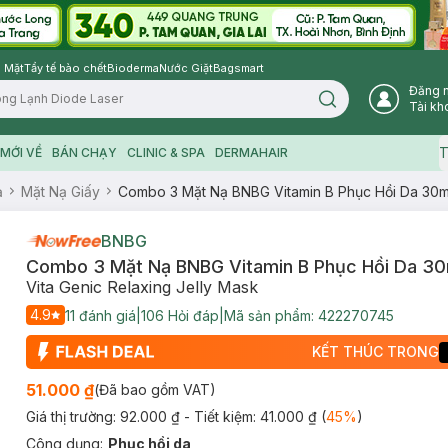
 Mặt
Tẩy tế bào chết
Bioderma
Nước Giặt
Bagsmart
Đăng 
Search icon
Tài kh
T
MỚI VỀ
BÁN CHẠY
CLINIC & SPA
DERMAHAIR
ạ
Mặt Nạ Giấy
Combo 3 Mặt Nạ BNBG Vitamin B Phục Hồi Da 30ml
BNBG
Combo 3 Mặt Nạ BNBG Vitamin B Phục Hồi Da 30
Vita Genic Relaxing Jelly Mask
4.9
11
đánh giá
|
106
Hỏi đáp
|
Mã sản phẩm:
422270745
KẾT THÚC TRONG
51.000 ₫
(Đã bao gồm VAT)
Giá thị trường:
92.000 ₫
- Tiết kiệm:
41.000 ₫
(
45
%
)
Công dụng
:
Phục hồi da