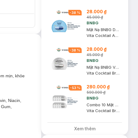
28.000 ₫
-
38
%
45.000 ₫
BNBG
Mặt Nạ BNBG Dưỡng Ẩm Chuyên Sâu Cho Mọi Loại Da 30ml
Vita Cocktail Aqua Foil Mask
28.000 ₫
-
38
%
45.000 ₫
BNBG
Mặt Nạ BNBG Vita Complex Dưỡng Sáng Da, Mờ Thâm Nám 30ml
Vita Cocktail Brightening Foil Mask
ềm mịn, khỏe
280.000 ₫
-
53
%
590.000 ₫
BNBG
in, Niacin,
Combo 10 Mặt Nạ BNBG Vita Complex Dưỡng Sáng, Mờ Thâm Nám 30ml
an Gum,
Vita Cocktail Brightening Foil Mask
m mịn, khỏe
Xem thêm