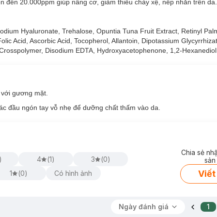
ên đến 20.000ppm giúp nâng cơ, giảm thiểu chảy xệ, nếp nhăn trên da.
odium Hyaluronate, Trehalose, Opuntia Tuna Fruit Extract, Retinyl Pal
 Folic Acid, Ascorbic Acid, Tocopherol, Allantoin, Dipotassium Glycyrrhiz
e Crosspolymer, Disodium EDTA, Hydroxyacetophenone, 1,2-Hexanediol
t với gương mặt.
các đầu ngón tay vỗ nhẹ để dưỡng chất thấm vào da.
Chia sẻ nh
)
4
(
1
)
3
(
0
)
sản
Viết
1
(
0
)
Có hình ảnh
Ngày đánh giá
1