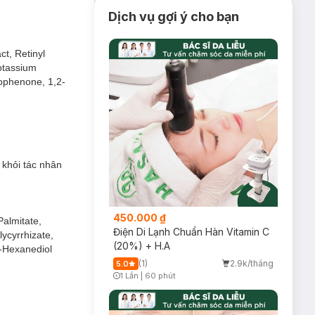
Dịch vụ gợi ý cho bạn
h tại xứ Hàn.
ct, Retinyl
n tông da và giảm
potassium
g rào bảo vệ da,
ophenone, 1,2-
 khỏi tác nhân
450.000 ₫
Palmitate,
Điện Di Lạnh Chuẩn Hàn Vitamin C
lycyrrhizate,
(20%) + H.A
-Hexanediol
(1)
2.9k/tháng
5.0
1 Lần
|
60 phút
Timer Gray Icon