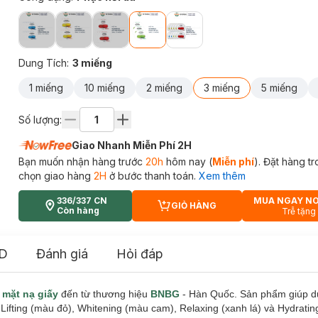
Dung Tích
:
3 miếng
1 miếng
10 miếng
2 miếng
3 miếng
5 miếng
Số lượng:
Giao Nhanh Miễn Phí 2H
Bạn muốn nhận hàng trước
20h
hôm nay (
Miễn phí
). Đặt hàng t
chọn giao hàng
2H
ở bước thanh toán.
Xem thêm
336/337 CN
MUA NGAY N
GIỎ HÀNG
CART PLUS ICON
Còn hàng
Trễ tặng
D
Đánh giá
Hỏi đáp
m
mặt nạ giấy
đến từ thương hiệu
BNBG
- Hàn Quốc. Sản phẩm giúp 
Lifting (màu đỏ), Whitening (màu cam), Relaxing (xanh lá) và Hydrati