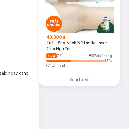
49.000 ₫
Triệt Lông Nách Nữ Diode Laser
(Trải Nghiệm)
(12)
67.6k/tháng
4.7
43
%
1 Lần
|
5 phút
Timer Gray Icon
asaki ngày càng
Xem thêm
ch của xứ Hàn.
ghệ tiên tiến giúp