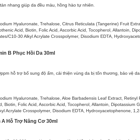
tàn nhang giúp da đều màu, hồng hào tự nhiên.
iữ dưỡng chất tốt, đó là lý do sản phẩm luôn nằm top mặt nạ yêu thíc
ask Vitamin B3 Làm Sáng Da 30ml
dium Hyaluronate, Trehalose, Citrus Reticulata (Tangerine) Fruit Extra
3 Làm Sáng Da 30ml
với Niacinamide có tác dụng làm sáng da, cải thiệ
othenic Acid, Biotin, Folic Acid, Ascorbic Acid, Tocopherol, Allantoin, Di
da đều màu và rạng rỡ hơn. Đồng thời, Niacinamide còn tăng cường hàn
ates/C10-30 Alkyl Acrylate Crosspolymer, Disodium EDTA, Hydroxyacet
iểm soát dầu thừa, giảm viêm và làm dịu da.
amin B Phục Hồi Da 30ml
pm hỗ trợ bổ sung độ ẩm, cải thiện vùng da bị tổn thương, bảo vệ da
odium Hyaluronate, Trehalose, Aloe Barbadensis Leaf Extract, Retinyl 
d, Biotin, Folic Acid, Ascorbic Acid, Tocopherol, Allantoin, Dipotassium G
kyl Acrylate Crosspolymer, Disodium EDTA, Hydroxyacetophenone, 1,2
in A Hỗ Trợ Nâng Cơ 30ml