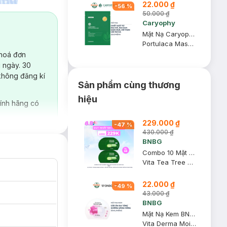
22.000 ₫
-
56
%
50.000 ₫
Caryophy
Mặt Nạ Caryophy Làm Giảm Mụn, Thâm & Dưỡng Ẩm Da 22g
Portulaca Mask Sheet 3in1
 hoá đơn
 ngày. 30
không đăng kí
Sản phẩm cùng thương
hiệu
ính hãng có
229.000 ₫
-
47
%
430.000 ₫
BNBG
Combo 10 Mặt Nạ BNBG Tràm Trà Thải Độc Da, Giảm Mụn 30ml
Vita Tea Tree Healing Face Mask Pack
22.000 ₫
-
49
%
43.000 ₫
BNBG
Mặt Nạ Kem BNBG Cấp Ẩm Đa Tầng 30ml
Vita Derma Moisture Cream Mask