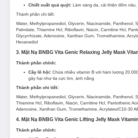
Chiết xuất quả quýt:
Làm sáng da, cải thiện đốm nâu, 
Mặt nạ được làm từ cotton mềm mại, an toàn cho da và g
Thành phần chi tiết:
2. Mặt Nạ BNBG Vita Genic Whitening Jelly M
Water, Methylpropanediol, Glycerin, Niacinamide, Panthenol, So
Mặt Nạ BNBG Vita Genic Whitening Jelly Mask Vitamin B
Palmitate, Thiamine Hcl, Riboflavin, Niacin, Carnitine Hcl, Pant
tình trạng xỉn màu bằng cách ức chế sản sinh melanin, giúp 
Glycyrrhizate, Adenosine, Xanthan Gum, Tromethamine, Acryl
giúp da khỏe mạnh trước các tác động từ môi trường, hỗ trợ k
Hexanediol
3. Mặt Nạ BNBG Vita Genic Relaxing Jelly Mask Vit
Thành phần chính:
Cây lô hội:
Chứa nhiều vitamin B với hàm lượng 20.000p
gây hại như tia cực tím, ánh nắng.
Thành phần chi tiết:
Water, Methylpropanediol, Glycerin, Niacinamide, Panthenol, S
Thiamine Hcl, Riboflavin, Niacin, Carnitine Hcl, Pantothenic Aci
Adenosine, Xanthan Gum, Tromethamine, Acrylates/C10-30 Al
4. Mặt Nạ BNBG Vita Genic Lifting Jelly Mask Vitam
Thành phần chính: