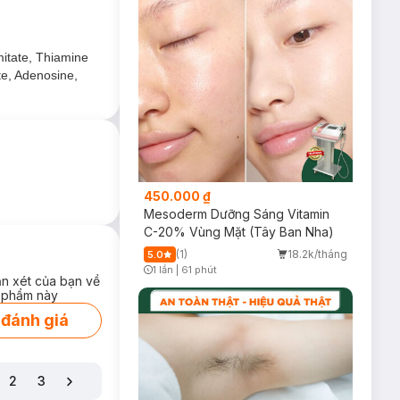
mitate, Thiamine
ate, Adenosine,
450.000 ₫
Mesoderm Dưỡng Sáng Vitamin
C-20% Vùng Mặt (Tây Ban Nha)
(1)
18.2k/tháng
5.0
1 lần
|
61 phút
ận xét của bạn về
Timer Gray Icon
 phẩm này
 đánh giá
2
3