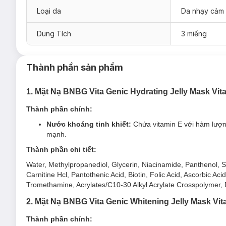
Loại da
Da nhạy cảm
Dung Tích
3 miếng
Thành phần sản phẩm
1. Mặt Nạ BNBG Vita Genic Hydrating Jelly Mask V
Thành phần chính:
Nước khoáng tinh khiết:
Chứa vitamin E với hàm lượn
Mặt Nạ BNBG Vita Genic Hydrating Jelly Mask Dưỡn
mạnh.
Thành phần chi tiết:
Mọi loại da, đặc biệt là
da khô
sần.
Water, Methylpropanediol, Glycerin, Niacinamide, Panthenol, So
Ưu thế nổi bật của Mặt Nạ BNBG Vita Genic Hydrat
Carnitine Hcl, Pantothenic Acid, Biotin, Folic Acid, Ascorbic A
Tromethamine, Acrylates/C10-30 Alkyl Acrylate Crosspolymer
Nước khoáng tinh khiết
chứa vitamin E với hàm lượng
mạnh.
2. Mặt Nạ BNBG Vita Genic Whitening Jelly Mask Vi
Ngăn ngừa lão hóa, tạo độ săn chắc giúp da trẻ khỏe, g
Thành phần chính:
Cấp ẩm, bổ sung lượng nước ổn định, duy trì hàng rào 