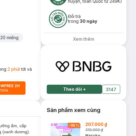
huyện, toàn Quốc từ 249K)
Đổi trả
trong
30 ngày
20 miếng
Xem thêm
rong
2 phút
tới và
OWFREE 2H
Theo dõi
+
3147
 100k
Sản phẩm xem cùng
207.000 ₫
dưỡng ẩm, cấp
-
35
%
319.000 ₫
ng (xanh dương).
Naruko