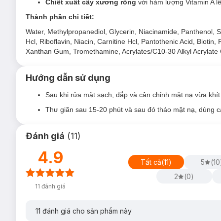
Chiết xuất cây xương rồng
với hàm lượng Vitamin A l
Thành phần chi tiết:
Water, Methylpropanediol, Glycerin, Niacinamide, Panthenol, S
Hcl, Riboflavin, Niacin, Carnitine Hcl, Pantothenic Acid, Biotin,
Xanthan Gum, Tromethamine, Acrylates/C10-30 Alkyl Acrylat
Hướng dẫn sử dụng
Sau khi rửa mặt sạch, đắp và cân chỉnh mặt nạ vừa khí
Thư giãn sau 15-20 phút và sau đó tháo mặt nạ, dùng 
Đánh giá
(
11
)
4.9
Tất cả
(
11
)
5
(
10
2
(
0
)
11
đánh giá
11
đánh giá cho sản phẩm này