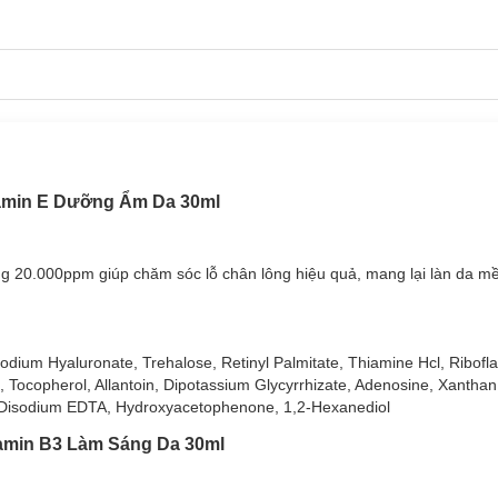
itamin E Dưỡng Ẩm Da 30ml
g 20.000ppm giúp chăm sóc lỗ chân lông hiệu quả, mang lại làn da m
g Ẩm Da phù hợp với loại da nào?
dium Hyaluronate, Trehalose, Retinyl Palmitate, Thiamine Hcl, Riboflav
ing Jelly Mask Dưỡng Ẩm Da:
cid, Tocopherol, Allantoin, Dipotassium Glycyrrhizate, Adenosine, Xanth
, Disodium EDTA, Hydroxyacetophenone, 1,2-Hexanediol
 20.000ppm giúp chăm sóc lỗ chân lông hiệu quả, mang lại làn da mề
tamin B3 Làm Sáng Da 30ml
iúp da săn chắc, giảm thiểu chảy xệ.
ẩm bảo vệ da khỏi tác nhân gây hại.