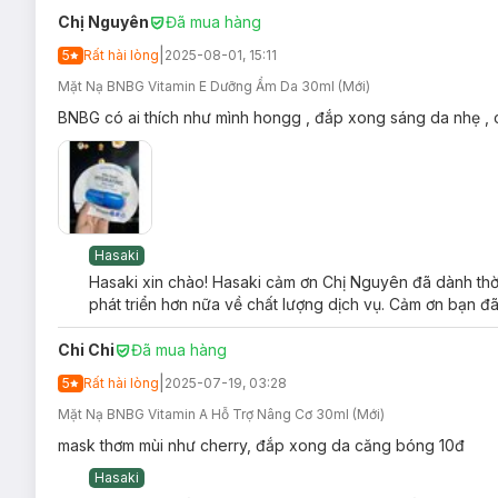
Chị Nguyên
Đã mua hàng
|
5
Rất hài lòng
2025-08-01, 15:11
Mặt Nạ BNBG Vitamin E Dưỡng Ẩm Da 30ml (Mới)
BNBG có ai thích như mình hongg , đắp xong sáng da nhẹ , 
Mặt Nạ BNBG Vita Genic Whitening Jelly Mask Vitam
Mọi loại da, đặc biệt là
da xỉn màu
.
Ưu thế nổi
bật của Mặt Nạ BNBG Vita Genic Whiteni
Hasaki
Làm sáng da rõ rệt chỉ sau vài lần kiên trì sử dụng, c
ải 
Hasaki xin chào! Hasaki cảm ơn Chị Nguyên đã dành thời
Tăng cường sức đề kháng giúp da khỏe mạnh, tươi trẻ, 
phát triển hơn nữa về chất lượng dịch vụ. Cảm ơn bạn đã
Giảm thiểu tình trạng mụn sưng viêm, bảo vệ da khỏi tá
Chi Chi
Đã mua hàng
Mặt nạ được làm từ cotton mềm mại, an toàn cho da và 
|
5
Rất hài lòng
2025-07-19, 03:28
3. Mặt Nạ BNBG Vita Genic Relaxing Jelly Ma
Mặt Nạ BNBG Vitamin A Hỗ Trợ Nâng Cơ 30ml (Mới)
Mặt Nạ BNBG Vita Genic Relaxing Jelly Mask Vitamin B P
mask thơm mùi như cherry, đắp xong da căng bóng 10đ
giữ nguyên vẹn dưỡng chất mang lại công dụng dưỡng ẩm, phụ
Hasaki