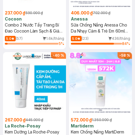
237.000 ₫
406.000 ₫
590.000 ₫
702.000 ₫
Cocoon
Anessa
Combo 2 Nước Tẩy Trang Bí
Sữa Chống Nắng Anessa Cho
Đao Cocoon Làm Sạch & Giảm
Da Nhạy Cảm & Trẻ Em 60ml
Dầu 500ml
(Mới)
(57)
1.6k/tháng
(23)
436/tháng
5.0
5.0
5
%
84
%
-
40
%
-
58
%
267.000 ₫
572.000 ₫
445.000 ₫
1.350.000 ₫
La Roche-Posay
Martiderm
Kem Dưỡng La Roche-Posay
Kem Chống Nắng MartiDerm