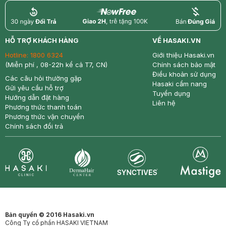
return
nowfree
price
HỖ TRỢ KHÁCH HÀNG
VỀ HASAKI.VN
Hotline:
1800 6324
Giới thiệu Hasaki.vn
(Miễn phí , 08-22h kể cả T7, CN)
Chính sách bảo mật
Điều khoản sử dụng
Các câu hỏi thường gặp
Hasaki cẩm nang
Gửi yêu cầu hỗ trợ
Tuyển dụng
Hướng dẫn đặt hàng
Liên hệ
Phương thức thanh toán
Phương thức vận chuyển
Chính sách đổi trả
Synctives
Clinic
Dermahair
Mastige
Bản quyền © 2016 Hasaki.vn
Công Ty cổ phần HASAKI VIETNAM