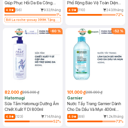
Giúp Phục Hồi Da Đa Công
Phổ Rộng Bảo Vệ Toàn Diện
Dụng 40ml
40ml
(56)
932/tháng
(110)
243/tháng
4.9
4.9
1
%
72
%
Bill La roche-posay 399K Tặng
Gel rửa mặt da dầu nhạy cảm 50ml
(SL có hạn)
-
60
%
-
52
%
82.000 ₫
101.000 ₫
205.000 ₫
209.000 ₫
Hatomugi
Garnier
Sữa Tắm Hatomugi Dưỡng Ẩm
Nước Tẩy Trang Garnier Dành
Chiết Xuất Ý Dĩ 800ml
Cho Da Dầu Và Mụn 400ml
(Mới)
(123)
714/tháng
(69)
1.2k/tháng
4.9
4.9
52
%
73
%