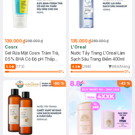
139.000 ₫
135.000 ₫
298.000 ₫
289.000 ₫
Cosrx
L'Oreal
Gel Rửa Mặt Cosrx Tràm Trà,
Nước Tẩy Trang L'Oreal Làm
0.5% BHA Có Độ pH Thấp
Sạch Sâu Trang Điểm 400ml
150ml
(173)
(298)
984/tháng
5.0
4.8
8
%
3
%
-
60
%
-
42
%