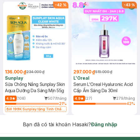
-
42
%
-
43
%
136.000 ₫
297.000 ₫
234.000 ₫
519.000 ₫
Sunplay
L'Oreal
Sữa Chống Nắng Sunplay Skin
Serum L'Oreal Hyaluronic Acid
Aqua Dưỡng Da Sáng Mịn 55g
Cấp Ẩm Sáng Da 30ml
(108)
507/tháng
(27)
279/tháng
4.9
4.9
21
%
42
%
Bill 199K Sunplay tặng Tinh Chất
Chống Nắng 7g trị giá 30K (SL có
hạn)
Bạn đã có tài khoản Hasaki?
Đăng nhập