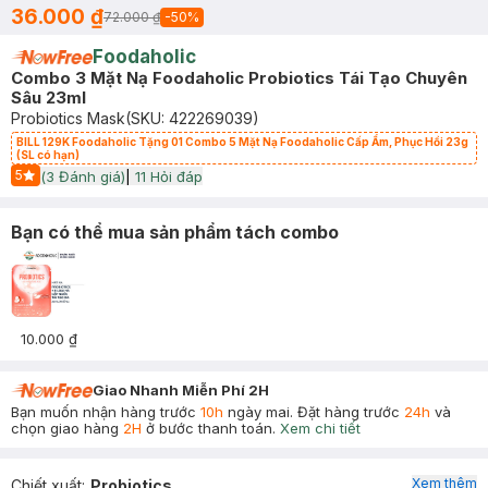
36.000 ₫
72.000 ₫
-
50
%
Foodaholic
Combo 3 Mặt Nạ Foodaholic Probiotics Tái Tạo Chuyên
Sâu 23ml
Probiotics Mask
(SKU:
422269039
)
BILL 129K Foodaholic Tặng 01 Combo 5 Mặt Nạ Foodaholic Cấp Ẩm, Phục Hồi 23g
(SL có hạn)
5
(
3
Đánh giá)
|
11
Hỏi đáp
Start Icon
Bạn có thể mua sản phẩm tách combo
10.000 ₫
Giao Nhanh Miễn Phí 2H
Bạn muốn nhận hàng trước
10h
ngày mai. Đặt hàng trước
24h
và
chọn giao hàng
2H
ở bước thanh toán.
Xem chi tiết
Xem thêm
Chiết xuất
:
Probiotics