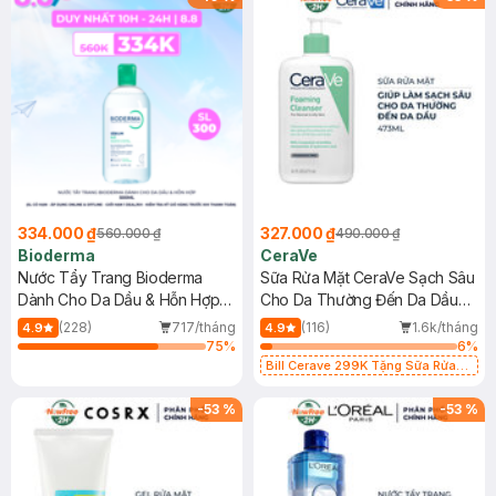
334.000 ₫
327.000 ₫
560.000 ₫
490.000 ₫
Bioderma
CeraVe
Nước Tẩy Trang Bioderma
Sữa Rửa Mặt CeraVe Sạch Sâu
Dành Cho Da Dầu & Hỗn Hợp
Cho Da Thường Đến Da Dầu
500ml
473ml
(228)
717/tháng
(116)
1.6k/tháng
4.9
4.9
75
%
6
%
Bill Cerave 299K Tặng Sữa Rửa
Mặt Cerave 30ml (SL có hạn)
-
53
%
-
53
%