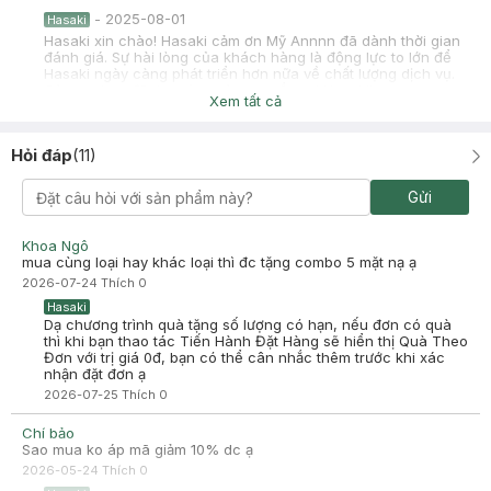
-
2025-08-01
Hasaki
Hasaki xin chào! Hasaki cảm ơn Mỹ Annnn đã dành thời gian
đánh giá. Sự hài lòng của khách hàng là động lực to lớn để
Hasaki ngày càng phát triển hơn nữa về chất lượng dịch vụ.
Cảm ơn bạn đã tin tưởng và mua sắm tại Hasaki!
Xem tất cả
Hỏi đáp
(
11
)
Chị Ly
Đã mua hàng
Gửi
2024-05-30
Trộm vía sài em này hợp!! Sài xong thấy mát mịn mặt em này nếu
Khoa Ngô
mà ai đang tình trạng mụn xưng nhẹ thì sài ổn nha
mua cùng loại hay khác loại thì đc tặng combo 5 mặt nạ ạ
-
2024-05-30
Hasaki
2026-07-24
Thích
0
Hasaki cảm ơn bạn đã luôn tin tưởng và lựa chọn sản phẩm
Hasaki
của Hasaki. Chúc bạn luôn tươi trẻ nhé
Dạ chương trình quà tặng số lượng có hạn, nếu đơn có quà
thì khi bạn thao tác Tiến Hành Đặt Hàng sẽ hiển thị Quà Theo
Đơn với trị giá 0đ, bạn có thể cân nhắc thêm trước khi xác
nhận đặt đơn ạ
2026-07-25
Thích
0
Chí bảo
Sao mua ko áp mã giảm 10% dc ạ
2026-05-24
Thích
0