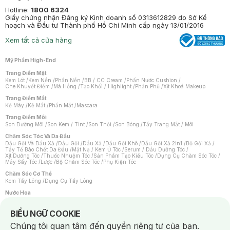
Hotline:
1800 6324
Giấy chứng nhận Đăng ký Kinh doanh số 0313612829 do Sở Kế
hoạch và Đầu tư Thành phố Hồ Chí Minh cấp ngày 13/01/2016
Xem tất cả cửa hàng
Mỹ Phẩm High-End
Trang Điểm Mặt
Kem Lót
/
Kem Nền
/
Phấn Nền
/
BB / CC Cream
/
Phấn Nước Cushion
/
Che Khuyết Điểm
/
Má Hồng
/
Tạo Khối / Highlight
/
Phấn Phủ
/
Xịt Khoá Makeup
Trang Điểm Mắt
Kẻ Mày
/
Kẻ Mắt
/
Phấn Mắt
/
Mascara
Trang Điểm Môi
Son Dưỡng Môi
/
Son Kem / Tint
/
Son Thỏi
/
Son Bóng
/
Tẩy Trang Mắt / Môi
Chăm Sóc Tóc Và Da Đầu
Dầu Gội Và Dầu Xả
/
Dầu Gội
/
Dầu Xả
/
Dầu Gội Khô
/
Dầu Gội Xả 2in1
/
Bộ Gội Xả
/
Tẩy Tế Bào Chết Da Đầu
/
Mặt Nạ / Kem Ủ Tóc
/
Serum / Dầu Dưỡng Tóc
/
Xịt Dưỡng Tóc
/
Thuốc Nhuộm Tóc
/
Sản Phẩm Tạo Kiểu Tóc
/
Dụng Cụ Chăm Sóc Tóc
/
Máy Sấy Tóc
/
Lược
/
Bộ Chăm Sóc Tóc
/
Phụ Kiện Tóc
Chăm Sóc Cơ Thể
Kem Tẩy Lông
/
Dụng Cụ Tẩy Lông
Nước Hoa
Nước Hoa Nữ
/
Nước Hoa Nam
/
Nước Hoa Cao Cấp
/
Xịt Thơm Toàn Thân
/
Nước Hoa Vùng Kín
Notice about cookies usage
BIỂU NGỮ COOKIE
Chăm Sóc Cá Nhân
Chúng tôi quan tâm đến quyền riêng tư của bạn.
Chống Muỗi
/
Khẩu Trang
/
Máy Massage
/
Mặt Nạ Xông Hơi
/
Nước Rửa Tay
/