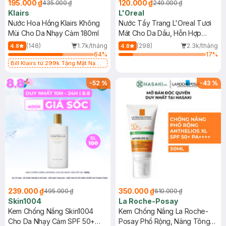
195.000 ₫
120.000 ₫
435.000 ₫
249.000 ₫
Klairs
L'Oreal
Nước Hoa Hồng Klairs Không
Nước Tẩy Trang L'Oreal Tươi
Mùi Cho Da Nhạy Cảm 180ml
Mát Cho Da Dầu, Hỗn Hợp
400ml
(148)
1.7k/tháng
(298)
2.3k/tháng
4.8
4.8
64
%
17
%
Bill Klairs từ 299k Tặng Mặt Nạ
Làm Dịu Da & Kiểm Soát Dầu Nhờn
25ml (SL Có Hạn)
-
52
%
-
43
%
239.000 ₫
350.000 ₫
495.000 ₫
610.000 ₫
Skin1004
La Roche-Posay
Kem Chống Nắng Skin1004
Kem Chống Nắng La Roche-
Cho Da Nhạy Cảm SPF 50+
Posay Phổ Rộng, Nâng Tông