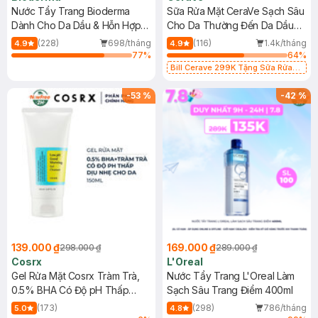
Nước Tẩy Trang Bioderma
Sữa Rửa Mặt CeraVe Sạch Sâu
Dành Cho Da Dầu & Hỗn Hợp
Cho Da Thường Đến Da Dầu
500ml
473ml
(228)
698/tháng
(116)
1.4k/tháng
4.9
4.9
77
%
64
%
Bill Cerave 299K Tặng Sữa Rửa
Mặt Cerave 30ml (SL có hạn)
-
53
%
-
42
%
139.000 ₫
169.000 ₫
298.000 ₫
289.000 ₫
Cosrx
L'Oreal
Gel Rửa Mặt Cosrx Tràm Trà,
Nước Tẩy Trang L'Oreal Làm
0.5% BHA Có Độ pH Thấp
Sạch Sâu Trang Điểm 400ml
150ml
(173)
(298)
786/tháng
5.0
4.8