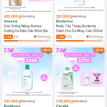
432.000 ₫
351.000 ₫
702.000 ₫
560.000 ₫
Anessa
Bioderma
Sữa Chống Nắng Anessa
Nước Tẩy Trang Bioderma
Dưỡng Da Kiềm Dầu 60ml (Bản
Dành Cho Da Nhạy Cảm 500ml
Mới)
(44)
499/tháng
(228)
832/tháng
4.9
4.9
34
%
68
%
-
39
%
-
23
%
343.000 ₫
378.000 ₫
560.000 ₫
490.000 ₫
Bioderma
CeraVe