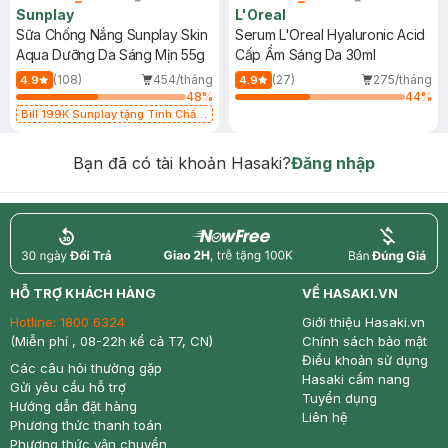
Sunplay
L'Oreal
Sữa Chống Nắng Sunplay Skin
Serum L'Oreal Hyaluronic Acid
Aqua Dưỡng Da Sáng Mịn 55g
Cấp Ẩm Sáng Da 30ml
(108)
454/tháng
(27)
275/tháng
4.9
4.9
48
%
44
%
Bill 199K Sunplay tặng Tinh Chất
Chống Nắng 7g trị giá 30K (SL có
hạn)
Bạn đã có tài khoản Hasaki?
Đăng nhập
return
nowfree
price
HỖ TRỢ KHÁCH HÀNG
VỀ HASAKI.VN
Hotline:
1800 6324
Giới thiệu Hasaki.vn
(Miễn phí , 08-22h kể cả T7, CN)
Chính sách bảo mật
Điều khoản sử dụng
Các câu hỏi thường gặp
Hasaki cẩm nang
Gửi yêu cầu hỗ trợ
Tuyển dụng
Hướng dẫn đặt hàng
Liên hệ
Phương thức thanh toán
Phương thức vận chuyển