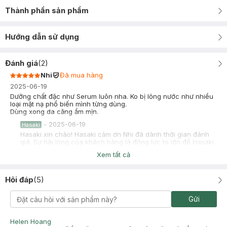
Thành phần sản phẩm
Hướng dẫn sử dụng
Đánh giá
(
2
)
Nhi
Đã mua hàng
2025-06-19
Dưỡng chất đặc như Serum luôn nha. Ko bị lỏng nước như nhiều
loại mặt nạ phổ biến mình từng dùng.
Dùng xong da căng ẩm mịn.
-
2025-06-19
Hasaki
Hasaki xin chào! Hasaki cảm ơn Nhi đã dành thời gian đánh
giá. Sự hài lòng của khách hàng là động lực to lớn để Hasaki
ngày càng phát triển hơn nữa về chất lượng dịch vụ. Cảm ơn
Xem tất cả
bạn đã tin tưởng và mua sắm tại Hasaki!
Phí Ngọc Quyên
Đã mua hàng
Hỏi đáp
(
5
)
2024-03-12
Cấp ẩm siêu đỉnh
Gửi
Helen Hoang