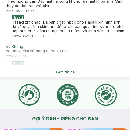
Theo huong dan Đắp mặt nạ xong không rửa mặt khóa ẩm? Mình
thay da rích rat khó chiu
2025-05-13
Thích
0
Hasaki
Hasaki xin chào, Dạ bạn chat inbox cho Hasaki xin hình ảnh
da và quy trình skincare để tư vấn bạn quy trình skincare phù
hợp hơn nhé. Cảm ơn bạn đã tin tưởng và mua sắm tại Hasaki!
2025-05-14
Thích
0
Vy Khang
da nhạy cảm sử dụng được ko bạn
2024-11-27
Thích
0
Hasaki
Hasaki xin chào , để tiện hỗ trợ hơn cho bạn , bạn nhấn nút
phần "chat với chúng tôi" cho mình biết thêm tình trạng da
Xem tất cả
bạn nhé !
2024-11-27
Thích
0
GỢI Ý DÀNH RIÊNG CHO BẠN