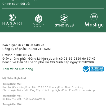
Chính sách đổi trả
Synctives
Clinic
Dermahair
Mastige
Bản quyền © 2016 Hasaki.vn
Công Ty cổ phần HASAKI VIETNAM
Hotline:
1800 6324
Giấy chứng nhận Đăng ký Kinh doanh số 0313612829 do Sở Kế
hoạch và Đầu tư Thành phố Hồ Chí Minh cấp ngày 13/01/2016
Xem tất cả cửa hàng
Mỹ Phẩm High-End
Trang Điểm Mặt
Kem Lót
/
Kem Nền
/
Phấn Nền
/
BB / CC Cream
/
Phấn Nước Cushion
/
Che Khuyết Điểm
/
Má Hồng
/
Tạo Khối / Highlight
/
Phấn Phủ
/
Xịt Khoá Makeup
Trang Điểm Mắt
Kẻ Mày
/
Kẻ Mắt
/
Phấn Mắt
/
Mascara
Trang Điểm Môi