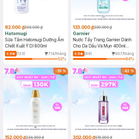
82.000 ₫
133.000 ₫
205.000 ₫
209.000 ₫
Hatomugi
Garnier
Sữa Tắm Hatomugi Dưỡng Ẩm
Nước Tẩy Trang Garnier Dành
Chiết Xuất Ý Dĩ 800ml
Cho Da Dầu Và Mụn 400ml
(Mới)
(123)
714/tháng
(69)
907/tháng
4.9
4.9
52
%
64
%
-
35
%
-
42
%
152.000 ₫
302.000 ₫
234.000 ₫
519.000 ₫