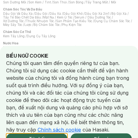
Son Dưỡng Môi
/
Son Kem / Tint
/
Son Thỏi
/
Son Bóng
/
Tẩy Trang Mắt / Môi
Chăm Sóc Tóc Và Da Đầu
Dầu Gội Và Dầu Xả
/
Dầu Gội
/
Dầu Xả
/
Dầu Gội Khô
/
Dầu Gội Xả 2in1
/
Bộ Gội Xả
/
Tẩy Tế Bào Chết Da Đầu
/
Mặt Nạ / Kem Ủ Tóc
/
Serum / Dầu Dưỡng Tóc
/
Xịt Dưỡng Tóc
/
Thuốc Nhuộm Tóc
/
Sản Phẩm Tạo Kiểu Tóc
/
Dụng Cụ Chăm Sóc Tóc
/
Máy Sấy Tóc
/
Lược
/
Bộ Chăm Sóc Tóc
/
Phụ Kiện Tóc
Chăm Sóc Cơ Thể
Kem Tẩy Lông
/
Dụng Cụ Tẩy Lông
Nước Hoa
Nước Hoa Nữ
/
Nước Hoa Nam
/
Nước Hoa Cao Cấp
/
Xịt Thơm Toàn Thân
/
Nước Hoa Vùng Kín
Notice about cookies usage
BIỂU NGỮ COOKIE
Chăm Sóc Cá Nhân
Chúng tôi quan tâm đến quyền riêng tư của bạn.
Chống Muỗi
/
Khẩu Trang
/
Máy Massage
/
Mặt Nạ Xông Hơi
/
Nước Rửa Tay
/
Sản Phẩm Chăm Sóc Khác
/
Bàn Chải Đánh Răng
/
Bàn Chải Điện
/
Chúng tôi sử dụng các cookie cần thiết để vận hành
Hỗ Trợ Trắng Răng
/
Kem Đánh Răng
/
Máy Tăm Nước
/
Nước Súc Miệng
/
Tăm / Chỉ Nha Khoa
/
Xịt Thơm Miệng
/
Dung Dịch Vệ Sinh
/
Dưỡng Vùng Kín
/
website của chúng tôi và đồng hành cùng bạn trong
Khăn Ướt Vệ Sinh Vùng Kín
/
Băng Vệ Sinh
/
Tampon
/
Bọt Cạo Râu
/
Dao Cạo Râu
/
Máy Cạo Râu
suốt quá trình điều hướng. Với sự đồng ý của bạn,
Vấn Đề Về Da
chúng tôi và các đối tác của chúng tôi cũng sử dụng
Da Dầu / Lỗ Chân Lông To
/
Da Khô / Mất Nước
/
Da Lão Hóa
/
Da Mụn
/
Da Nhạy Cảm / Kích Ứng
/
Da Xỉn Màu
/
Thâm / Nám / Tàn Nhang
/
cookie để theo dõi các hoạt động trực tuyến của
Quầng Thâm & Bọng Mắt
/
Sẹo
/
Viêm Da Cơ Địa
bạn, đề xuất nội dung và quảng cáo phù hợp với sở
Dụng Cụ / Phụ Kiện Chăm Sóc Da
Chat i
Bông Tẩy Trang
/
Khăn Lau Mặt Khô
/
Dụng Cụ / Máy Rửa Mặt
/
Máy Chăm Sóc Da
/
thích và ưu tiên của bạn cũng như các chức năng
Dụng Cụ Chăm Sóc Khác
liên quan đến mạng xã hội. Để biết thêm thông tin,
hãy truy cập
Chính sách cookie
của Hasaki.
NowFree 2H
Giao Nhanh Miễn Phí 2H
Xem chi tiết