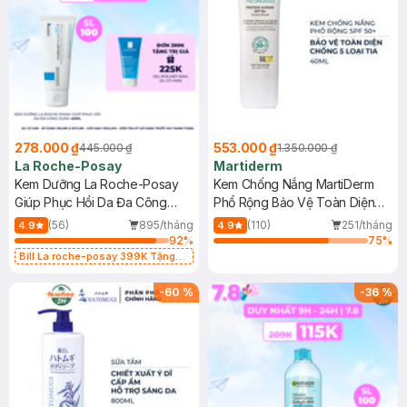
278.000 ₫
553.000 ₫
445.000 ₫
1.350.000 ₫
La Roche-Posay
Martiderm
Kem Dưỡng La Roche-Posay
Kem Chống Nắng MartiDerm
Giúp Phục Hồi Da Đa Công
Phổ Rộng Bảo Vệ Toàn Diện
Dụng 40ml
40ml
(56)
895/tháng
(110)
251/tháng
4.9
4.9
92
%
75
%
Bill La roche-posay 399K Tặng
Gel rửa mặt da dầu nhạy cảm 50ml
(SL có hạn)
-
60
%
-
36
%