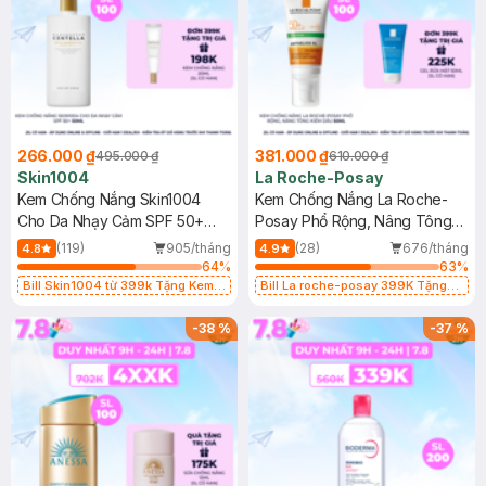
266.000 ₫
381.000 ₫
495.000 ₫
610.000 ₫
Skin1004
La Roche-Posay
Kem Chống Nắng Skin1004
Kem Chống Nắng La Roche-
Cho Da Nhạy Cảm SPF 50+
Posay Phổ Rộng, Nâng Tông
50ml
Kiềm Dầu 50ml
(119)
905/tháng
(28)
676/tháng
4.8
4.9
64
%
63
%
Bill Skin1004 từ 399k Tặng Kem
Bill La roche-posay 399K Tặng
Chống Nắng Cho Da Nhạy Cảm
Gel rửa mặt da dầu nhạy cảm 50ml
SPF 50+ 20ml (SL Có Hạn)
(SL có hạn)
-
38
%
-
37
%