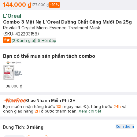
144.000 ₫
177.000 ₫
-
19
%
L'Oreal
Combo 3 Mặt Nạ L'Oreal Dưỡng Chất Căng Mướt Da 25g
Revitalift Crystal Micro-Essence Treatment Mask
(SKU:
422203158
)
5
(
2
Đánh giá)
|
5
Hỏi đáp
Start Icon
Bạn có thể mua sản phẩm tách combo
38.000 ₫
Giao Nhanh Miễn Phí 2H
Bạn muốn nhận hàng trước
10h
ngày mai. Đặt hàng trước
24h
và
chọn giao hàng
2H
ở bước thanh toán.
Xem chi tiết
Xem thêm
Dung Tích
:
3 miếng