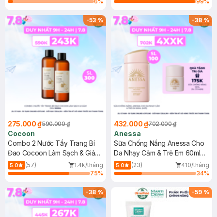
6
%
99
%
-
53
%
-
38
%
275.000 ₫
432.000 ₫
590.000 ₫
702.000 ₫
Cocoon
Anessa
Combo 2 Nước Tẩy Trang Bí
Sữa Chống Nắng Anessa Cho
Đao Cocoon Làm Sạch & Giảm
Da Nhạy Cảm & Trẻ Em 60ml
Dầu 500ml
(Mới)
(57)
1.4k/tháng
(23)
410/tháng
5.0
5.0
75
%
34
%
-
38
%
-
59
%