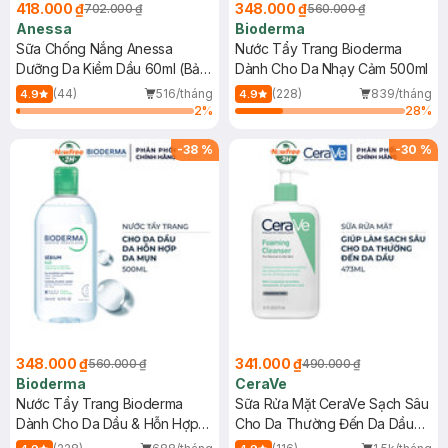
418.000 ₫
348.000 ₫
702.000 ₫
560.000 ₫
Anessa
Bioderma
Sữa Chống Nắng Anessa
Nước Tẩy Trang Bioderma
Dưỡng Da Kiềm Dầu 60ml (Bản
Dành Cho Da Nhạy Cảm 500ml
Mới)
(44)
516/tháng
(228)
839/tháng
4.9
4.9
2
%
28
%
-
38
%
-
30
%
348.000 ₫
341.000 ₫
560.000 ₫
490.000 ₫
Bioderma
CeraVe
Nước Tẩy Trang Bioderma
Sữa Rửa Mặt CeraVe Sạch Sâu
Dành Cho Da Dầu & Hỗn Hợp
Cho Da Thường Đến Da Dầu
500ml
473ml