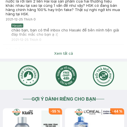
nước là rời làm 2 liền Hai loại sản phẩm của hai thương hiệu
khác nhau tại sao lại cùng 1 vấn đề như vậy? HSK có đang bán
hàng chính hãng 100% hay trộn fake? Thật sự nghi ngờ khi mua
hàng tại HSK.
2021-12-25
Thích
0
Hasaki
chào bạn, bạn có thể inbox cho Hasaki để bên mình tiện giải
đáp thắc mắc cho bạn ạ :(
2021-12-25
Thích
0
Diệu Trần's
Xem tất cả
Sao mình mua này combo mà lúc nhận lại có 1 bịt vậy shop?
2021-09-13
Thích
0
Hasaki
Chào bạn, bạn gửi thông tin qua fanpage hasaki.vn để các
nhân viên kiểm tra cụ thể cho bạn nhé
2021-09-13
Thích
0
GỢI Ý DÀNH RIÊNG CHO BẠN
-
55
%
-
44
%