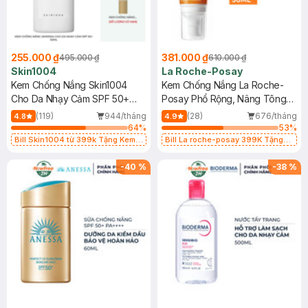
255.000 ₫
381.000 ₫
495.000 ₫
610.000 ₫
Skin1004
La Roche-Posay
Kem Chống Nắng Skin1004
Kem Chống Nắng La Roche-
Cho Da Nhạy Cảm SPF 50+
Posay Phổ Rộng, Nâng Tông
50ml
Kiềm Dầu 50ml
(119)
944/tháng
(28)
676/tháng
4.8
4.9
64
%
53
%
Bill Skin1004 từ 399k Tặng Kem
Bill La roche-posay 399K Tặng
Chống Nắng Cho Da Nhạy Cảm
Gel rửa mặt da dầu nhạy cảm 50ml
SPF 50+ 20ml (SL Có Hạn)
(SL có hạn)
-
40
%
-
38
%