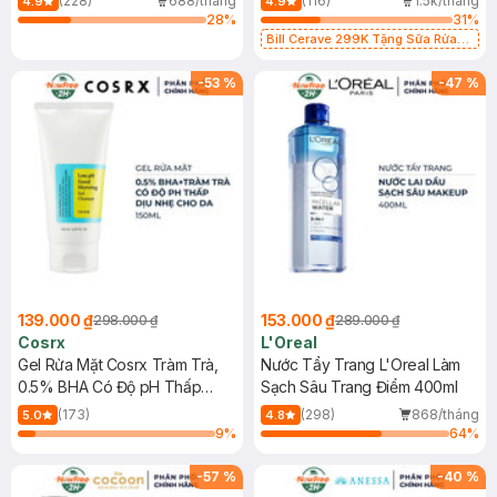
(228)
688/tháng
(116)
1.5k/tháng
4.9
4.9
28
%
31
%
Bill Cerave 299K Tặng Sữa Rửa
Mặt Cerave 30ml (SL có hạn)
-
53
%
-
47
%
139.000 ₫
153.000 ₫
298.000 ₫
289.000 ₫
Cosrx
L'Oreal
Gel Rửa Mặt Cosrx Tràm Trà,
Nước Tẩy Trang L'Oreal Làm
0.5% BHA Có Độ pH Thấp
Sạch Sâu Trang Điểm 400ml
150ml
(173)
(298)
868/tháng
5.0
4.8
9
%
64
%
-
57
%
-
40
%