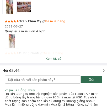
Trần Thảo My
Đã mua hàng
2023-06-27
Quay lại l2 mua luôn 4 bịch
Dương Oanh
Đã mua hàng
2021-02-26
Xem tất cả
rất hài lòng, giá rẻ
Hỏi đáp
(
4
)
Gửi
Phạm Lê Hồng Thúy
Hai lần tương tự cho trải nghiệm sản phẩm của Hasaki??? mình
dùng bông tẩy trang hằng ngày 90% là mua tại HSK. Tuy nhiên
chất lượng sản phẩm các lần sử dụng thì không giống nhau?
Mua lần 1 miếng bông dày,mịn Mua lần 2 bông mỏng, xơ, thấm