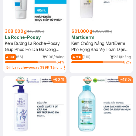
308.000 ₫
601.000 ₫
445.000 ₫
1.350.000 ₫
La Roche-Posay
Martiderm
Kem Dưỡng La Roche-Posay
Kem Chống Nắng MartiDerm
Giúp Phục Hồi Da Đa Công
Phổ Rộng Bảo Vệ Toàn Diện
Dụng 40ml
40ml
(56)
808/tháng
(110)
231/tháng
4.9
4.9
64
%
62
%
Bill La roche-posay 399K Tặng
Gel rửa mặt da dầu nhạy cảm 50ml
(SL có hạn)
-
60
%
-
43
%