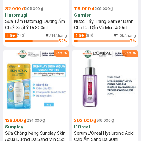
82.000 ₫
119.000 ₫
205.000 ₫
209.000 ₫
Hatomugi
Garnier
Sữa Tắm Hatomugi Dưỡng Ẩm
Nước Tẩy Trang Garnier Dành
Chiết Xuất Ý Dĩ 800ml
Cho Da Dầu Và Mụn 400ml
(Mới)
(123)
714/tháng
(69)
1.0k/tháng
4.9
4.9
52
%
7
%
-
42
%
-
42
%
136.000 ₫
302.000 ₫
234.000 ₫
519.000 ₫
Sunplay
L'Oreal
Sữa Chống Nắng Sunplay Skin
Serum L'Oreal Hyaluronic Acid
Aqua Dưỡng Da Sáng Mịn 55g
Cấp Ẩm Sáng Da 30ml