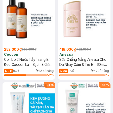
252.000 ₫
418.000 ₫
590.000 ₫
702.000 ₫
Cocoon
Anessa
Combo 2 Nước Tẩy Trang Bí
Sữa Chống Nắng Anessa Cho
Đao Cocoon Làm Sạch & Giảm
Da Nhạy Cảm & Trẻ Em 60ml
Dầu 500ml
(Mới)
(57)
1.5k/tháng
(23)
423/tháng
5.0
5.0
52
%
1
%
-
31
%
-
55
%