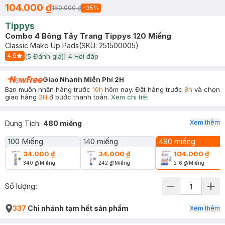
104.000 ₫
160.000 ₫
-
35
%
Tippys
Combo 4 Bông Tẩy Trang Tippys 120 Miếng
Classic Make Up Pads
(SKU:
251500005
)
4.6
(
5
Đánh giá)
|
4
Hỏi đáp
Start Icon
Giao Nhanh Miễn Phí 2H
Bạn muốn nhận hàng trước
10h
hôm nay. Đặt hàng trước
8h
và chọn
giao hàng
2H
ở bước thanh toán.
Xem chi tiết
Xem thêm
Dung Tích
:
480 miếng
100 Miếng
140 miếng
480 miếng
34.000 ₫
34.000 ₫
104.000 ₫
340 ₫
/
Miếng
242 ₫
/
Miếng
216 ₫
/
Miếng
Số lượng:
337
Chi nhánh tạm hết sản phẩm
Xem thêm