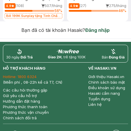
(108)
507/tháng
(27)
275/tháng
4.9
4.9
56
%
46
%
Bill 199K Sunplay tặng Tinh Chất
Chống Nắng 7g trị giá 30K (SL có
hạn)
Bạn đã có tài khoản Hasaki?
Đăng nhập
return
nowfree
price
HỖ TRỢ KHÁCH HÀNG
VỀ HASAKI.VN
Hotline:
1800 6324
Giới thiệu Hasaki.vn
(Miễn phí , 08-22h kể cả T7, CN)
Chính sách bảo mật
Điều khoản sử dụng
Các câu hỏi thường gặp
Hasaki cẩm nang
Gửi yêu cầu hỗ trợ
Tuyển dụng
Hướng dẫn đặt hàng
Liên hệ
Phương thức thanh toán
Phương thức vận chuyển
Chính sách đổi trả