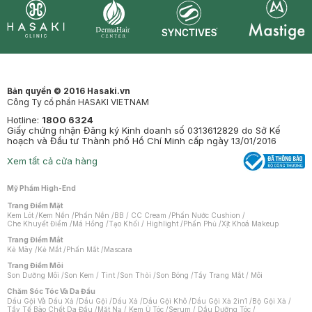
Synctives
Clinic
Dermahair
Mastige
Bản quyền © 2016 Hasaki.vn
Công Ty cổ phần HASAKI VIETNAM
Hotline:
1800 6324
Giấy chứng nhận Đăng ký Kinh doanh số 0313612829 do Sở Kế
hoạch và Đầu tư Thành phố Hồ Chí Minh cấp ngày 13/01/2016
Xem tất cả cửa hàng
Mỹ Phẩm High-End
Trang Điểm Mặt
Kem Lót
/
Kem Nền
/
Phấn Nền
/
BB / CC Cream
/
Phấn Nước Cushion
/
Che Khuyết Điểm
/
Má Hồng
/
Tạo Khối / Highlight
/
Phấn Phủ
/
Xịt Khoá Makeup
Trang Điểm Mắt
Kẻ Mày
/
Kẻ Mắt
/
Phấn Mắt
/
Mascara
Trang Điểm Môi
Son Dưỡng Môi
/
Son Kem / Tint
/
Son Thỏi
/
Son Bóng
/
Tẩy Trang Mắt / Môi
Chăm Sóc Tóc Và Da Đầu
Dầu Gội Và Dầu Xả
/
Dầu Gội
/
Dầu Xả
/
Dầu Gội Khô
/
Dầu Gội Xả 2in1
/
Bộ Gội Xả
/
Tẩy Tế Bào Chết Da Đầu
/
Mặt Nạ / Kem Ủ Tóc
/
Serum / Dầu Dưỡng Tóc
/