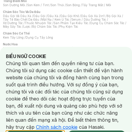
Trang Điểm Môi
Son Dưỡng Môi
/
Son Kem / Tint
/
Son Thỏi
/
Son Bóng
/
Tẩy Trang Mắt / Môi
Chăm Sóc Tóc Và Da Đầu
Dầu Gội Và Dầu Xả
/
Dầu Gội
/
Dầu Xả
/
Dầu Gội Khô
/
Dầu Gội Xả 2in1
/
Bộ Gội Xả
/
Tẩy Tế Bào Chết Da Đầu
/
Mặt Nạ / Kem Ủ Tóc
/
Serum / Dầu Dưỡng Tóc
/
Xịt Dưỡng Tóc
/
Thuốc Nhuộm Tóc
/
Sản Phẩm Tạo Kiểu Tóc
/
Dụng Cụ Chăm Sóc Tóc
/
Máy Sấy Tóc
/
Lược
/
Bộ Chăm Sóc Tóc
/
Phụ Kiện Tóc
Chăm Sóc Cơ Thể
Kem Tẩy Lông
/
Dụng Cụ Tẩy Lông
Nước Hoa
Nước Hoa Nữ
/
Nước Hoa Nam
/
Nước Hoa Cao Cấp
/
Xịt Thơm Toàn Thân
/
Nước Hoa Vùng Kín
Notice about cookies usage
BIỂU NGỮ COOKIE
Chăm Sóc Cá Nhân
Chúng tôi quan tâm đến quyền riêng tư của bạn.
Chống Muỗi
/
Khẩu Trang
/
Máy Massage
/
Mặt Nạ Xông Hơi
/
Nước Rửa Tay
/
Sản Phẩm Chăm Sóc Khác
/
Bàn Chải Đánh Răng
/
Bàn Chải Điện
/
Chúng tôi sử dụng các cookie cần thiết để vận hành
Hỗ Trợ Trắng Răng
/
Kem Đánh Răng
/
Máy Tăm Nước
/
Nước Súc Miệng
/
Tăm / Chỉ Nha Khoa
/
Xịt Thơm Miệng
/
Dung Dịch Vệ Sinh
/
Dưỡng Vùng Kín
/
website của chúng tôi và đồng hành cùng bạn trong
Khăn Ướt Vệ Sinh Vùng Kín
/
Băng Vệ Sinh
/
Tampon
/
Bọt Cạo Râu
/
Dao Cạo Râu
/
Máy Cạo Râu
suốt quá trình điều hướng. Với sự đồng ý của bạn,
Vấn Đề Về Da
chúng tôi và các đối tác của chúng tôi cũng sử dụng
Da Dầu / Lỗ Chân Lông To
/
Da Khô / Mất Nước
/
Da Lão Hóa
/
Da Mụn
/
Da Nhạy Cảm / Kích Ứng
/
Da Xỉn Màu
/
Thâm / Nám / Tàn Nhang
/
cookie để theo dõi các hoạt động trực tuyến của
Quầng Thâm & Bọng Mắt
/
Sẹo
/
Viêm Da Cơ Địa
bạn, đề xuất nội dung và quảng cáo phù hợp với sở
Dụng Cụ / Phụ Kiện Chăm Sóc Da
Chat i
Bông Tẩy Trang
/
Khăn Lau Mặt Khô
/
Dụng Cụ / Máy Rửa Mặt
/
Máy Chăm Sóc Da
/
thích và ưu tiên của bạn cũng như các chức năng
Dụng Cụ Chăm Sóc Khác
liên quan đến mạng xã hội. Để biết thêm thông tin,
hãy truy cập
Chính sách cookie
của Hasaki.
NowFree 2H
Giao Nhanh Miễn Phí 2H
Xem chi tiết