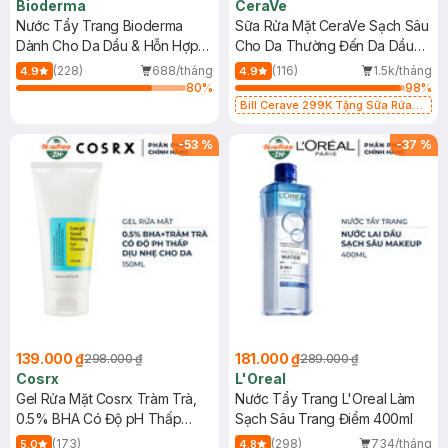
Bioderma
CeraVe
Nước Tẩy Trang Bioderma
Sữa Rửa Mặt CeraVe Sạch Sâu
Dành Cho Da Dầu & Hỗn Hợp
Cho Da Thường Đến Da Dầu
500ml
473ml
(228)
688/tháng
(116)
1.5k/tháng
4.9
4.9
80
%
98
%
Bill Cerave 299K Tặng Sữa Rửa
Mặt Cerave 30ml (SL có hạn)
-
53
%
-
37
%
139.000 ₫
181.000 ₫
298.000 ₫
289.000 ₫
Cosrx
L'Oreal
Gel Rửa Mặt Cosrx Tràm Trà,
Nước Tẩy Trang L'Oreal Làm
0.5% BHA Có Độ pH Thấp
Sạch Sâu Trang Điểm 400ml
150ml
(173)
(298)
734/tháng
5.0
4.8