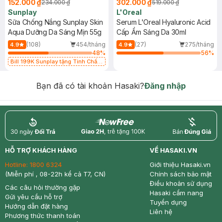
152.000 ₫
302.000 ₫
234.000 ₫
519.000 ₫
Sunplay
L'Oreal
Sữa Chống Nắng Sunplay Skin
Serum L'Oreal Hyaluronic Acid
Aqua Dưỡng Da Sáng Mịn 55g
Cấp Ẩm Sáng Da 30ml
(108)
454/tháng
(27)
275/tháng
4.9
4.9
48
%
56
%
Bill 199K Sunplay tặng Tinh Chất
Chống Nắng 7g trị giá 30K (SL có
hạn)
Bạn đã có tài khoản Hasaki?
Đăng nhập
return
nowfree
price
HỖ TRỢ KHÁCH HÀNG
VỀ HASAKI.VN
Hotline:
1800 6324
Giới thiệu Hasaki.vn
(Miễn phí , 08-22h kể cả T7, CN)
Chính sách bảo mật
Điều khoản sử dụng
Các câu hỏi thường gặp
Hasaki cẩm nang
Gửi yêu cầu hỗ trợ
Tuyển dụng
Hướng dẫn đặt hàng
Liên hệ
Phương thức thanh toán