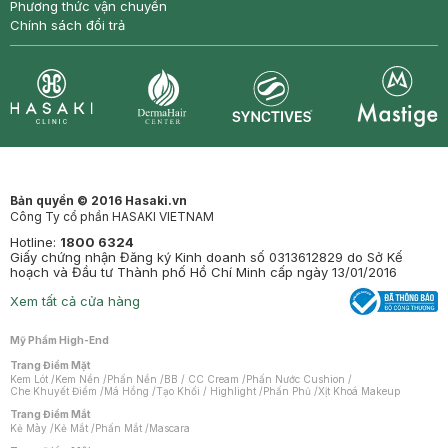
Phương thức vận chuyển
Chính sách đổi trả
Synctives
Clinic
Dermahair
Mastige
Bản quyền © 2016 Hasaki.vn
Công Ty cổ phần HASAKI VIETNAM
Hotline:
1800 6324
Giấy chứng nhận Đăng ký Kinh doanh số 0313612829 do Sở Kế
hoạch và Đầu tư Thành phố Hồ Chí Minh cấp ngày 13/01/2016
Xem tất cả cửa hàng
Mỹ Phẩm High-End
Trang Điểm Mặt
Kem Lót
/
Kem Nền
/
Phấn Nền
/
BB / CC Cream
/
Phấn Nước Cushion
/
Che Khuyết Điểm
/
Má Hồng
/
Tạo Khối / Highlight
/
Phấn Phủ
/
Xịt Khoá Makeup
Trang Điểm Mắt
Kẻ Mày
/
Kẻ Mắt
/
Phấn Mắt
/
Mascara