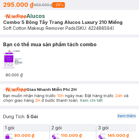
295.000 ₫
400.000 ₫
-
26
%
Alucos
Combo 5 Bông Tẩy Trang Alucos Luxury 210 Miếng
Soft Cotton Makeup Remover Pads
(SKU:
422488594
)
Bạn có thể mua sản phẩm tách combo
80.000 ₫
Giao Nhanh Miễn Phí 2H
Bạn muốn nhận hàng trước
10h
ngày mai. Đặt hàng trước
24h
và
chọn giao hàng
2H
ở bước thanh toán.
Xem chi tiết
Xem thêm
Dung Tích
:
5 Gói
1 gói
2 gói
3 gói
80.000 ₫
110.000 ₫
145.000 ₫