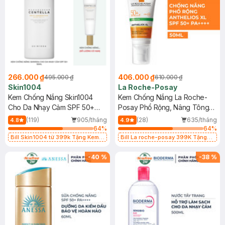
266.000 ₫
406.000 ₫
495.000 ₫
610.000 ₫
Skin1004
La Roche-Posay
Kem Chống Nắng Skin1004
Kem Chống Nắng La Roche-
Cho Da Nhạy Cảm SPF 50+
Posay Phổ Rộng, Nâng Tông
50ml
Kiềm Dầu 50ml
(119)
905/tháng
(28)
635/tháng
4.8
4.9
64
%
64
%
Bill Skin1004 từ 399k Tặng Kem
Bill La roche-posay 399K Tặng
Chống Nắng Cho Da Nhạy Cảm
Gel rửa mặt da dầu nhạy cảm 50ml
SPF 50+ 20ml (SL Có Hạn)
(SL có hạn)
-
40
%
-
38
%