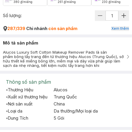
380 ₫
/
miếng
261 ₫
/
miếng
230 ₫
/
miếng
Số lượng:
287/339
Chi nhánh
còn sản phẩm
Xem thêm
Mô tả sản phẩm
Alucos Luxury Soft Cotton Makeup Remover Pads là sản
phẩm bông tẩy trang đến từ thương hiệu Alucos (Trung Quốc), sở
hữu thiết kế miếng bông lớn, mềm mại và dày vừa phải giúp làm
sạch da nhẹ nhàng, tiết kiệm nước tẩy trang hơn khi
Thông số sản phẩm
Thương Hiệu
Alucos
Xuất xứ thương hiệu
Trung Quốc
Nơi sản xuất
China
Loại da
Da thường/Mọi loại da
Dung Tích
5 Gói