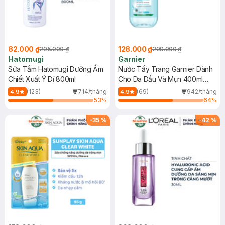
82.000 ₫
128.000 ₫
205.000 ₫
209.000 ₫
Hatomugi
Garnier
Sữa Tắm Hatomugi Dưỡng Ẩm
Nước Tẩy Trang Garnier Dành
Chiết Xuất Ý Dĩ 800ml
Cho Da Dầu Và Mụn 400ml
(Mới)
(123)
714/tháng
(69)
942/tháng
4.9
4.9
53
%
64
%
-
35
%
-
42
%