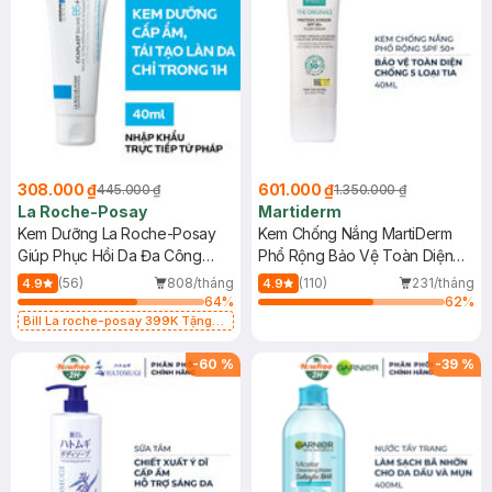
308.000 ₫
601.000 ₫
445.000 ₫
1.350.000 ₫
La Roche-Posay
Martiderm
Kem Dưỡng La Roche-Posay
Kem Chống Nắng MartiDerm
Giúp Phục Hồi Da Đa Công
Phổ Rộng Bảo Vệ Toàn Diện
Dụng 40ml
40ml
(56)
808/tháng
(110)
231/tháng
4.9
4.9
64
%
62
%
Bill La roche-posay 399K Tặng
Gel rửa mặt da dầu nhạy cảm 50ml
(SL có hạn)
-
60
%
-
39
%