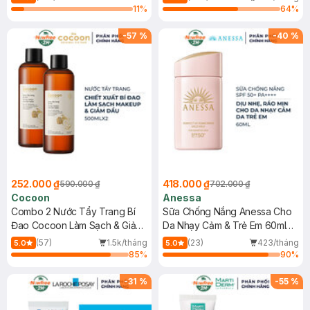
11
%
64
%
-
57
%
-
40
%
252.000 ₫
418.000 ₫
590.000 ₫
702.000 ₫
Cocoon
Anessa
Combo 2 Nước Tẩy Trang Bí
Sữa Chống Nắng Anessa Cho
Đao Cocoon Làm Sạch & Giảm
Da Nhạy Cảm & Trẻ Em 60ml
Dầu 500ml
(Mới)
(57)
1.5k/tháng
(23)
423/tháng
5.0
5.0
85
%
90
%
-
31
%
-
55
%