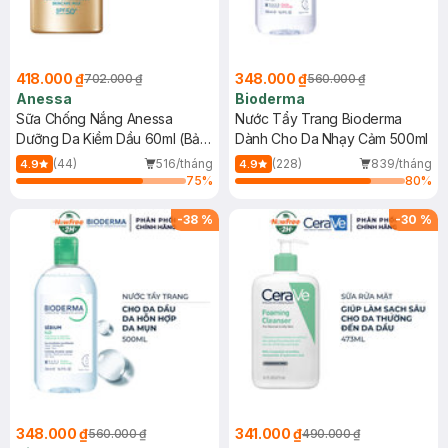
418.000 ₫
348.000 ₫
702.000 ₫
560.000 ₫
Anessa
Bioderma
Sữa Chống Nắng Anessa
Nước Tẩy Trang Bioderma
Dưỡng Da Kiềm Dầu 60ml (Bản
Dành Cho Da Nhạy Cảm 500ml
Mới)
(44)
516/tháng
(228)
839/tháng
4.9
4.9
75
%
80
%
-
38
%
-
30
%
348.000 ₫
341.000 ₫
560.000 ₫
490.000 ₫