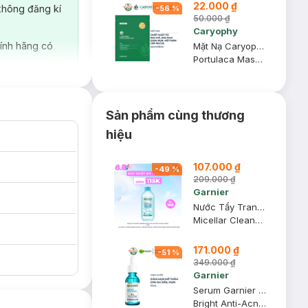
22.000 ₫
không đăng kí
-
56
%
50.000 ₫
Caryophy
ính hãng có
Mặt Nạ Caryophy Làm Giảm Mụn, Thâm & Dưỡng Ẩm Da 22g
Portulaca Mask Sheet 3in1
Sản phẩm cùng thương
hiệu
107.000 ₫
-
49
%
209.000 ₫
Garnier
Nước Tẩy Trang Garnier Dành Cho Da Dầu Và Mụn 400ml (Mới)
Micellar Cleansing Water For Oily & Acne-Prone Skin New
171.000 ₫
-
51
%
349.000 ₫
Garnier
Serum Garnier Giảm Mụn Mờ Thâm Cho Da Dầu, Mụn 30ml
Bright Anti-Acne Booster Serum