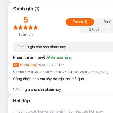
Đánh giá
(
1
)
5
Tất cả
(
1
)
5
(
1
)
2
(
0
)
1
đánh giá
1
đánh giá cho sản phẩm này
Phạm thị ánh tuyết
Đã mua hàng
|
5
Rất hài lòng
2023-09-29, 11:44
Combo 5 Mặt Nạ Garnier Vitamin C & Salicylic Acid Giảm Mụn 23g
Công nhận đắp em này da mịn thật.mê quá
Loại da phù hợp:
1
đánh giá cho sản phẩm này
Sản phẩm phù hợp cho mọi loại da, đặc biệt là da dầu,
Giải pháp cho tình trạng da:
Hỏi đáp
Da
dầu thừa - lỗ chân lông to
.