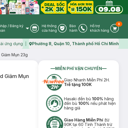
0
nhập
/
Đăng ký
Hệ thống
Bảo
Hỗ trợ
User Icon
Store Icon
Warranty Icon
Phone Icon
Cart I
oản
cửa hàng
hành
khách hàng
ải ứng dụng
Phường 8, Quận 10, Thành phố Hồ Chí Minh
Map icon
id Giảm Mụn 23g
MIỄN PHÍ VẬN CHUYỂN
cid Giảm Mụn
Giao Nhanh Miễn Phí 2H.
Trễ tặng 100K
Hasaki đền bù
100%
hãng
đền bù
100%
nếu phát hiện
hàng giả
Giao Hàng Miễn Phí
(từ
90K tại 60 Tỉnh Thành trừ