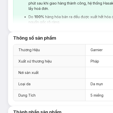
phút sau khi giao hàng thành công, hệ thống Hasa
lấy hoá đơn.
Do
100%
hàng hóa bán ra đều được xuất hết hóa 
nguồn gốc rõ ràng.
Thông số sản phẩm
Thương Hiệu
Garnier
Xuất xứ thương hiệu
Pháp
Nơi sản xuất
Hiện
Hasaki
đang có
Combo 5 Miếng Mặt Nạ
Garnier Brigh
Loại da
Da mụn
Dung Tích
5 miếng
Thành phần sản phẩm