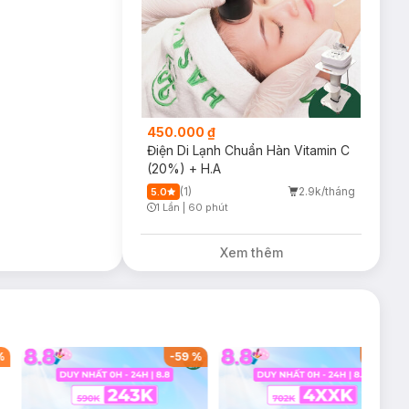
450.000 ₫
Điện Di Lạnh Chuẩn Hàn Vitamin C
(20%) + H.A
(1)
2.9k/tháng
5.0
1 Lần
|
60 phút
Timer Gray Icon
Xem thêm
%
-
59
%
-
40
%