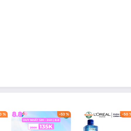
iếp hoặc nơi có nhiệt độ cao / ẩm ướt.
0
%
-
53
%
-
50