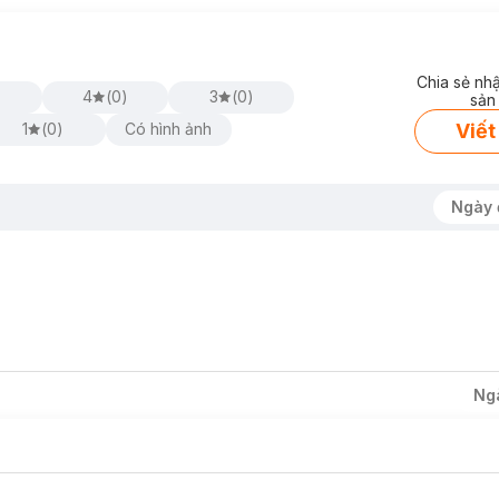
Chia sẻ nh
4
(
0
)
3
(
0
)
sản
Viết
1
(
0
)
Có hình ảnh
Ngày 
Ng
 da mụn.