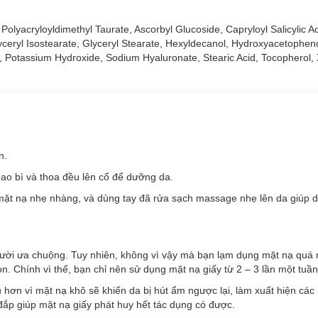
olyacryloyldimethyl Taurate, Ascorbyl Glucoside, Capryloyl Salicylic Ac
Glyceryl Isostearate, Glyceryl Stearate, Hexyldecanol, Hydroxyacetophen
te, Potassium Hydroxide, Sodium Hyaluronate, Stearic Acid, Tocopherol
n.
ao bì và thoa đều lên cổ để dưỡng da.
 mặt nạ nhẹ nhàng, và dùng tay đã rửa sạch massage nhẹ lên da giúp 
gười ưa chuộng. Tuy nhiên, không vì vậy mà bạn lạm dụng mặt nạ quá 
. Chính vì thế, bạn chỉ nên sử dụng mặt nạ giấy từ 2 – 3 lần một tuần 
 hơn vì mặt nạ khô sẽ khiến da bị hút ẩm ngược lại, làm xuất hiện các
đắp giúp mặt nạ giấy phát huy hết tác dụng có được.