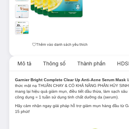
Thêm vào danh sách yêu thích
Mô tả
Thông số
Thành phần
HDS
Garnier Bright Complete Clear Up Anti-Acne Serum Mask
l
thức mặt nạ THUẦN CHAY & CÓ KHẢ NĂNG PHÂN HỦY SINH HỌC 
mang lại hiệu quả giảm mụn, điều tiết dầu thừa, làm sạch sâu
công dụng = 1 tuần sử dụng tinh chất dưỡng da (serum).
Hãy cảm nhận ngay
giải pháp hỗ trợ giảm mụn hàng đầu từ Ga
15 phút!