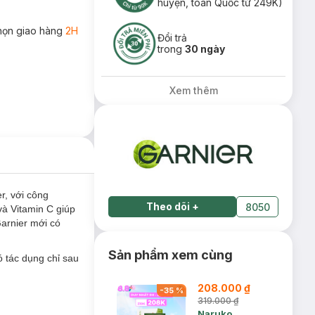
huyện, toàn Quốc từ 249K)
họn giao hàng
2H
Đổi trả
trong
30 ngày
Xem thêm
r, với công
Theo dõi
+
8050
 Vitamin C giúp
Garnier mới có
Sản phẩm xem cùng
ó tác dụng chỉ sau
208.000 ₫
-
35
%
319.000 ₫
Naruko