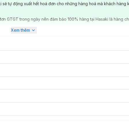
ki sẽ tự động xuất hết hoá đơn cho những hàng hoá mà khách hàng 
đơn GTGT trong ngày nên đảm bảo 100% hàng tại Hasaki là hàng ch
Xem thêm
t Complete Clear Up Anti-Acne Serum Mask.