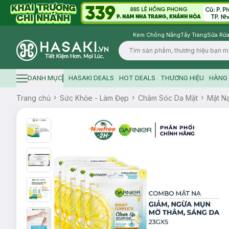
Kem Chống Nắng
Tẩy Trang
Sữa Rửa
Logo
DANH MỤC
HASAKI DEALS
HOT DEALS
THƯƠNG HIỆU
HÀNG 
Hamburger icon
Trang chủ
Sức Khỏe - Làm Đẹp
Chăm Sóc Da Mặt
Mặt N