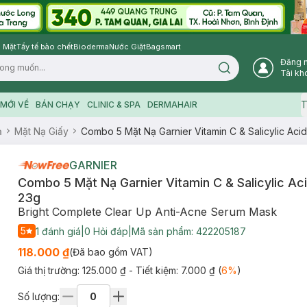
 Mặt
Tẩy tế bào chết
Bioderma
Nước Giặt
Bagsmart
Đăng 
Search icon
Tài kh
T
MỚI VỀ
BÁN CHẠY
CLINIC & SPA
DERMAHAIR
ạ
Mặt Nạ Giấy
Combo 5 Mặt Nạ Garnier Vitamin C & Salicylic Ac
GARNIER
Combo 5 Mặt Nạ Garnier Vitamin C & Salicylic A
23g
Bright Complete Clear Up Anti-Acne Serum Mask
5
1
đánh giá
|
0
Hỏi đáp
|
Mã sản phẩm:
422205187
118.000 ₫
(Đã bao gồm VAT)
Giá thị trường:
125.000 ₫
- Tiết kiệm:
7.000 ₫
(
6
%
)
Số lượng: