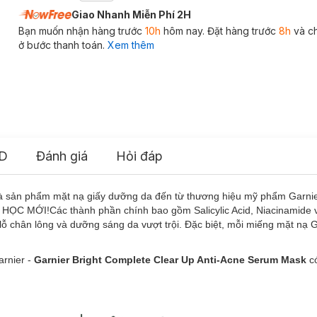
Giao Nhanh Miễn Phí 2H
Bạn muốn nhận hàng trước
10h
hôm nay. Đặt hàng trước
8h
và c
ở bước thanh toán.
Xem thêm
D
Đánh giá
Hỏi đáp
à sản phẩm mặt nạ giấy dưỡng da đến từ thương hiệu mỹ phẩm Garnie
MỚI!Các thành phần chính bao gồm Salicylic Acid, Niacinamide và
 lỗ chân lông và dưỡng sáng da vượt trội. Đặc biệt, mỗi miếng mặt nạ 
rnier -
Garnier Bright Complete Clear Up Anti-Acne Serum Mask
c