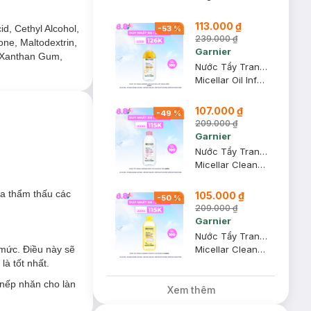
113.000 ₫
id, Cethyl Alcohol,
-
53
%
239.000 ₫
one, Maltodextrin,
Garnier
, Xanthan Gum,
Nước Tẩy Trang Garnier Làm Sạch Sâu Lớp Trang Điểm 400ml
Micellar Oil Infused Cleansing Water
107.000 ₫
-
49
%
209.000 ₫
Garnier
Nước Tẩy Trang Garnier Dành Cho Da Nhạy Cảm 400ml
Micellar Cleansing Water For Sensitive Skin
da thẩm thấu các
105.000 ₫
-
50
%
209.000 ₫
Garnier
Nước Tẩy Trang Garnier Vitamin C Làm Sáng Da 400ml
mức. Điều này sẽ
Micellar Cleansing Water Vitamin C
là tốt nhất.
 nếp nhăn cho làn
Xem thêm