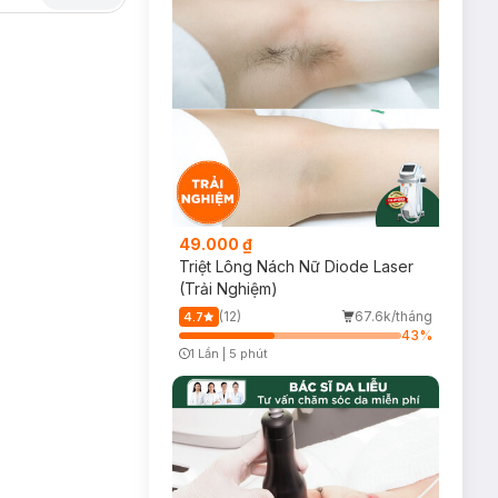
vệ da khỏe mạnh.
óng.
49.000 ₫
Triệt Lông Nách Nữ Diode Laser
(Trải Nghiệm)
(12)
67.6k/tháng
4.7
43
%
1 Lần
|
5 phút
Timer Gray Icon