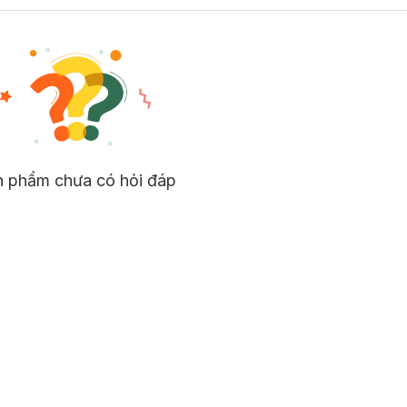
tinh chất (serum).
nh học, thân thiện với môi trường.
hân lông và loại bỏ tế bào chết.
 đỏ, đồng thời hỗ trợ se khít lỗ chân lông và củng cố hàng rào bảo 
a xỉn màu, đồng thời chống oxy hóa, tăng sinh collagen cho da căng b
n phẩm chưa có hỏi đáp
n mặt của người Châu Á.