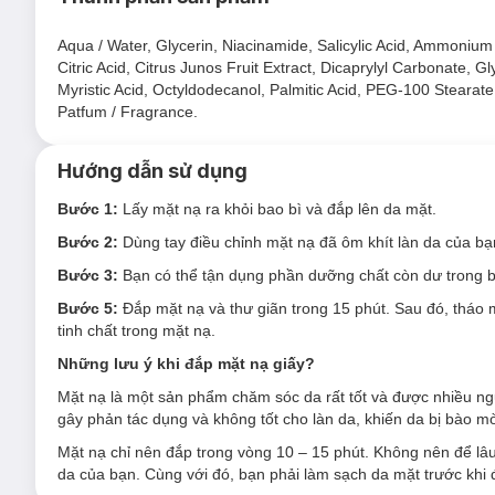
Aqua / Water, Glycerin, Niacinamide, Salicylic Acid, Ammonium P
Citric Acid, Citrus Junos Fruit Extract, Dicaprylyl Carbonate, 
Myristic Acid, Octyldodecanol, Palmitic Acid, PEG-100 Steara
Patfum / Fragrance.
Hướng dẫn sử dụng
Bước 1:
Lấy mặt nạ ra khỏi bao bì và đắp lên da mặt.
Bước 2:
Dùng tay điều chỉnh mặt nạ đã ôm khít làn da của bạ
Bước 3:
Bạn có thể tận dụng phần dưỡng chất còn dư trong b
Bước 5:
Đắp mặt nạ và thư giãn trong 15 phút. Sau đó, tháo
tinh chất trong mặt nạ.
Những lưu ý khi đắp mặt nạ giấy?
Mặt nạ là một sản phẩm chăm sóc da rất tốt và được nhiều n
gây phản tác dụng và không tốt cho làn da, khiến da bị bào mòn
Mặt nạ chỉ nên đắp trong vòng 10 – 15 phút. Không nên để lâu
da của bạn. Cùng với đó, bạn phải làm sạch da mặt trước khi 