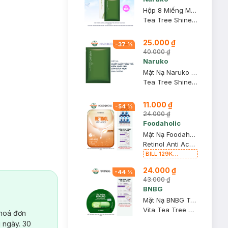
Hộp 8 Miếng Mặt Nạ Naruko Tràm Trà Kiềm Dầu Giảm Mụn 26ml/M
Tea Tree Shine Control and Blemish Clear Mask
25.000 ₫
-
37
%
40.000 ₫
Naruko
Mặt Nạ Naruko Tràm Trà Kiểm Soát Dầu Và Giảm Mụn 26ml
Tea Tree Shine Control and Blemish Clear Mask
11.000 ₫
-
54
%
24.000 ₫
Foodaholic
Mặt Nạ Foodaholic Retinol Giảm Mụn & Tái Tạo Da 23ml
Retinol Anti Acnes Mask
BILL 129K
Foodaholic Tặng
24.000 ₫
01 Combo 5 Mặt
-
44
%
Nạ Foodaholic
43.000 ₫
Cấp Ẩm, Phục Hồi
BNBG
23g (SL có hạn)
Mặt Nạ BNBG Tràm Trà Giúp Thải Độc Da, Giảm Mụn 30ml
Vita Tea Tree Healing Face Mask Pack
 hoá đơn
 ngày. 30