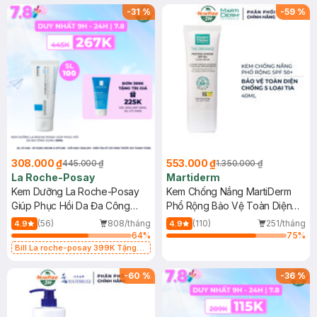
-
31
%
-
59
%
308.000 ₫
553.000 ₫
445.000 ₫
1.350.000 ₫
La Roche-Posay
Martiderm
Kem Dưỡng La Roche-Posay
Kem Chống Nắng MartiDerm
Giúp Phục Hồi Da Đa Công
Phổ Rộng Bảo Vệ Toàn Diện
Dụng 40ml
40ml
(56)
808/tháng
(110)
251/tháng
4.9
4.9
64
%
75
%
Bill La roche-posay 399K Tặng
Gel rửa mặt da dầu nhạy cảm 50ml
(SL có hạn)
-
60
%
-
36
%