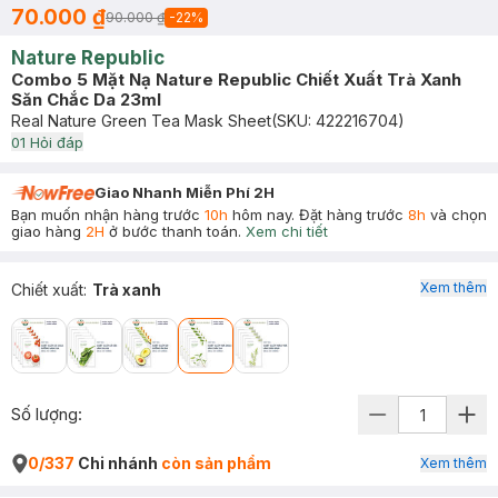
70.000 ₫
90.000 ₫
-
22
%
Nature Republic
Combo 5 Mặt Nạ Nature Republic Chiết Xuất Trà Xanh
Săn Chắc Da 23ml
Real Nature Green Tea Mask Sheet
(SKU:
422216704
)
0
1
Hỏi đáp
Giao Nhanh Miễn Phí 2H
Bạn muốn nhận hàng trước
10h
hôm nay. Đặt hàng trước
8h
và chọn
giao hàng
2H
ở bước thanh toán.
Xem chi tiết
Xem thêm
Chiết xuất
:
Trà xanh
Số lượng:
0/337
Chi nhánh
còn sản phẩm
Xem thêm