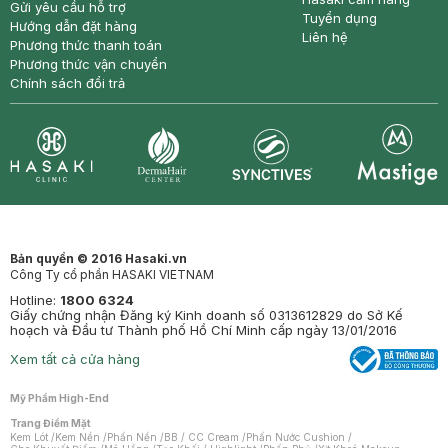
Gửi yêu cầu hỗ trợ
Tuyển dụng
Hướng dẫn đặt hàng
Liên hệ
Phương thức thanh toán
Phương thức vận chuyển
Chính sách đổi trả
Synctives
Clinic
Dermahair
Mastige
Bản quyền © 2016 Hasaki.vn
Công Ty cổ phần HASAKI VIETNAM
Hotline:
1800 6324
Giấy chứng nhận Đăng ký Kinh doanh số 0313612829 do Sở Kế
hoạch và Đầu tư Thành phố Hồ Chí Minh cấp ngày 13/01/2016
Xem tất cả cửa hàng
Mỹ Phẩm High-End
Trang Điểm Mặt
Kem Lót
/
Kem Nền
/
Phấn Nền
/
BB / CC Cream
/
Phấn Nước Cushion
/