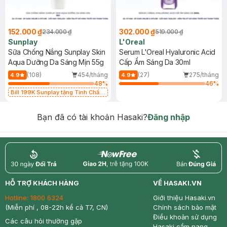
152.000 ₫
302.000 ₫
234.000 ₫
519.000 ₫
Sunplay
L'Oreal
Sữa Chống Nắng Sunplay Skin
Serum L'Oreal Hyaluronic Acid
Aqua Dưỡng Da Sáng Mịn 55g
Cấp Ẩm Sáng Da 30ml
(108)
454/tháng
(27)
275/tháng
4.9
4.9
48
%
46
%
Bill 199K Sunplay tặng Tinh Chất
Chống Nắng 7g trị giá 30K (SL có
hạn)
Bạn đã có tài khoản Hasaki?
Đăng nhập
return
nowfree
price
HỖ TRỢ KHÁCH HÀNG
VỀ HASAKI.VN
Hotline:
1800 6324
Giới thiệu Hasaki.vn
(Miễn phí , 08-22h kể cả T7, CN)
Chính sách bảo mật
Điều khoản sử dụng
Các câu hỏi thường gặp
Hasaki cẩm nang