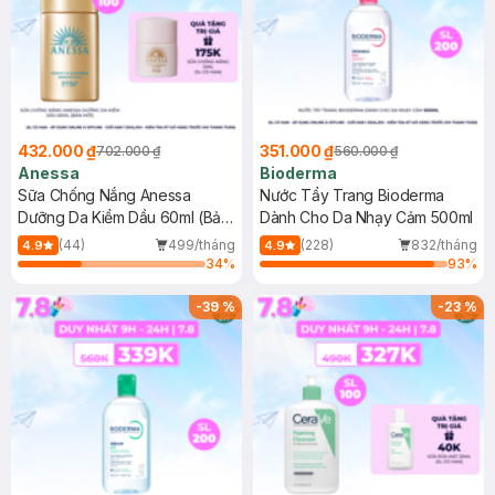
432.000 ₫
351.000 ₫
702.000 ₫
560.000 ₫
Anessa
Bioderma
Sữa Chống Nắng Anessa
Nước Tẩy Trang Bioderma
Dưỡng Da Kiềm Dầu 60ml (Bản
Dành Cho Da Nhạy Cảm 500ml
Mới)
(44)
499/tháng
(228)
832/tháng
4.9
4.9
34
%
93
%
-
39
%
-
23
%