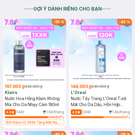
GỢI Ý DÀNH RIÊNG CHO BẠN
-
55
%
-
42
%
197.000 ₫
144.000 ₫
435.000 ₫
249.000 ₫
Klairs
L'Oreal
Nước Hoa Hồng Klairs Không
Nước Tẩy Trang L'Oreal Tươi
Mùi Cho Da Nhạy Cảm 180ml
Mát Cho Da Dầu, Hỗn Hợp
400ml
(148)
1.6k/tháng
(298)
1.9k/tháng
4.8
4.8
84
%
64
%
Bill Klairs từ 299k Tặng Mặt Nạ
Làm Dịu Da & Kiểm Soát Dầu Nhờn
25ml (SL Có Hạn)
-
46
%
-
38
%