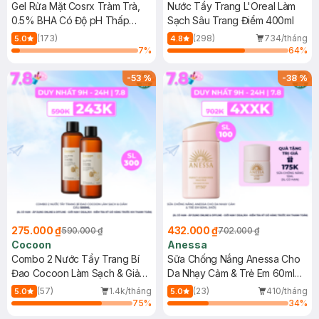
Gel Rửa Mặt Cosrx Tràm Trà,
Nước Tẩy Trang L'Oreal Làm
0.5% BHA Có Độ pH Thấp
Sạch Sâu Trang Điểm 400ml
150ml
(173)
(298)
734/tháng
5.0
4.8
7
%
64
%
-
53
%
-
38
%
275.000 ₫
432.000 ₫
590.000 ₫
702.000 ₫
Cocoon
Anessa
Combo 2 Nước Tẩy Trang Bí
Sữa Chống Nắng Anessa Cho
Đao Cocoon Làm Sạch & Giảm
Da Nhạy Cảm & Trẻ Em 60ml
Dầu 500ml
(Mới)
(57)
1.4k/tháng
(23)
410/tháng
5.0
5.0
75
%
34
%