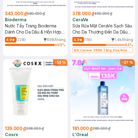
343.000 ₫
378.000 ₫
560.000 ₫
490.000 ₫
Bioderma
CeraVe
Nước Tẩy Trang Bioderma
Sữa Rửa Mặt CeraVe Sạch Sâu
Dành Cho Da Dầu & Hỗn Hợp
Cho Da Thường Đến Da Dầu
500ml
473ml
(228)
698/tháng
(116)
1.4k/tháng
4.9
4.9
95
%
64
%
Bill Cerave 299K Tặng Sữa Rửa
Mặt Cerave 30ml (SL có hạn)
-
53
%
-
37
%
139.000 ₫
181.000 ₫
298.000 ₫
289.000 ₫
Cosrx
L'Oreal