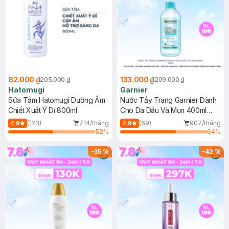
82.000 ₫
133.000 ₫
205.000 ₫
209.000 ₫
Hatomugi
Garnier
Sữa Tắm Hatomugi Dưỡng Ẩm
Nước Tẩy Trang Garnier Dành
Chiết Xuất Ý Dĩ 800ml
Cho Da Dầu Và Mụn 400ml
(Mới)
(123)
714/tháng
(69)
907/tháng
4.9
4.9
52
%
64
%
-
35
%
-
42
%