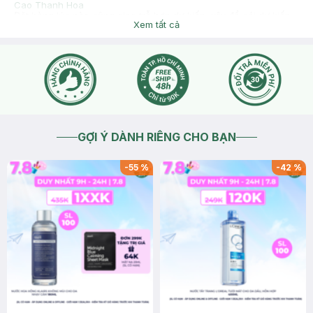
Cao Thanh Hoa
Đặt hàng lúc nào cũng giao trễ hơn dự kiến, vậy để cái dự kiến
Xem tất cả
giao hàng làm gì không biết thôi thì để thích lúc nào giao lúc đấy
luôn đi
2026-06-14
Thích
0
Hasaki
Hasaki xin chào bạn, Hasaki rất tiếc về trường hợp bạn đang
gặp phải, để tiện hỗ trợ hơn cho bạn, bạn vào mục chat để
bên mình kiểm tra nhé !
2026-06-14
Thích
0
GỢI Ý DÀNH RIÊNG CHO BẠN
-
55
%
-
42
%