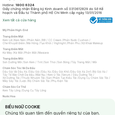
Hotline:
1800 6324
Giấy chứng nhận Đăng ký Kinh doanh số 0313612829 do Sở Kế
hoạch và Đầu tư Thành phố Hồ Chí Minh cấp ngày 13/01/2016
Xem tất cả cửa hàng
Mỹ Phẩm High-End
Trang Điểm Mặt
Kem Lót
/
Kem Nền
/
Phấn Nền
/
BB / CC Cream
/
Phấn Nước Cushion
/
Che Khuyết Điểm
/
Má Hồng
/
Tạo Khối / Highlight
/
Phấn Phủ
/
Xịt Khoá Makeup
Trang Điểm Mắt
Kẻ Mày
/
Kẻ Mắt
/
Phấn Mắt
/
Mascara
Trang Điểm Môi
Son Dưỡng Môi
/
Son Kem / Tint
/
Son Thỏi
/
Son Bóng
/
Tẩy Trang Mắt / Môi
Chăm Sóc Tóc Và Da Đầu
Dầu Gội Và Dầu Xả
/
Dầu Gội
/
Dầu Xả
/
Dầu Gội Khô
/
Dầu Gội Xả 2in1
/
Bộ Gội Xả
/
Tẩy Tế Bào Chết Da Đầu
/
Mặt Nạ / Kem Ủ Tóc
/
Serum / Dầu Dưỡng Tóc
/
Xịt Dưỡng Tóc
/
Thuốc Nhuộm Tóc
/
Sản Phẩm Tạo Kiểu Tóc
/
Dụng Cụ Chăm Sóc Tóc
/
Máy Sấy Tóc
/
Lược
/
Bộ Chăm Sóc Tóc
/
Phụ Kiện Tóc
Chăm Sóc Cơ Thể
Kem Tẩy Lông
/
Dụng Cụ Tẩy Lông
Nước Hoa
Nước Hoa Nữ
/
Nước Hoa Nam
/
Nước Hoa Cao Cấp
/
Xịt Thơm Toàn Thân
/
Nước Hoa Vùng Kín
Notice about cookies usage
BIỂU NGỮ COOKIE
Chăm Sóc Cá Nhân
Chúng tôi quan tâm đến quyền riêng tư của bạn.
Chống Muỗi
/
Khẩu Trang
/
Máy Massage
/
Mặt Nạ Xông Hơi
/
Nước Rửa Tay
/