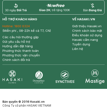
return
nowfree
price
HỖ TRỢ KHÁCH HÀNG
VỀ HASAKI.VN
Hotline:
1800 6324
Giới thiệu Hasaki.vn
(Miễn phí , 08-22h kể cả T7, CN)
Chính sách bảo mật
Điều khoản sử dụng
Các câu hỏi thường gặp
Hasaki cẩm nang
Gửi yêu cầu hỗ trợ
Tuyển dụng
Hướng dẫn đặt hàng
Liên hệ
Phương thức thanh toán
Phương thức vận chuyển
Chính sách đổi trả
Synctives
Clinic
Dermahair
Mastige
Bản quyền © 2016 Hasaki.vn
Công Ty cổ phần HASAKI VIETNAM