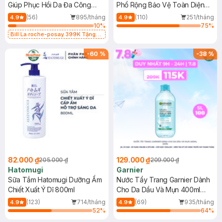
Giúp Phục Hồi Da Đa Công
Phổ Rộng Bảo Vệ Toàn Diện
Dụng 40ml
40ml
(56)
895/tháng
(110)
251/tháng
4.9
4.9
10
%
75
%
Bill La roche-posay 399K Tặng
Gel rửa mặt da dầu nhạy cảm 50ml
(SL có hạn)
-
60
%
-
38
%
82.000 ₫
129.000 ₫
205.000 ₫
209.000 ₫
Hatomugi
Garnier
Sữa Tắm Hatomugi Dưỡng Ẩm
Nước Tẩy Trang Garnier Dành
Chiết Xuất Ý Dĩ 800ml
Cho Da Dầu Và Mụn 400ml
(Mới)
(123)
714/tháng
(69)
935/tháng
4.9
4.9
52
%
64
%