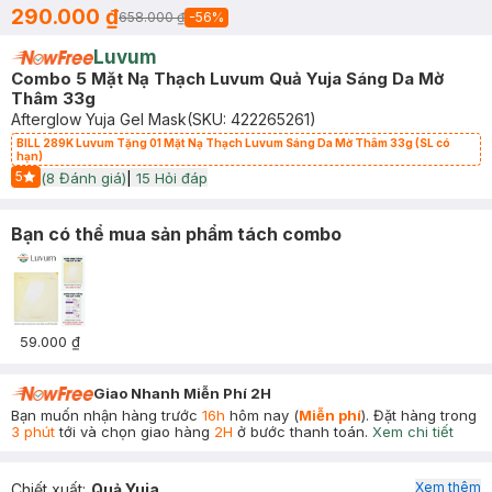
290.000 ₫
658.000 ₫
-
56
%
Luvum
Combo 5 Mặt Nạ Thạch Luvum Quả Yuja Sáng Da Mờ
Thâm 33g
Afterglow Yuja Gel Mask
(SKU:
422265261
)
BILL 289K Luvum Tặng 01 Mặt Nạ Thạch Luvum Sáng Da Mờ Thâm 33g (SL có
hạn)
5
(
8
Đánh giá)
|
15
Hỏi đáp
Start Icon
Bạn có thể mua sản phẩm tách combo
59.000 ₫
Giao Nhanh Miễn Phí 2H
Bạn muốn nhận hàng trước
16h
hôm nay (
Miễn phí
). Đặt hàng trong
3 phút
tới và chọn giao hàng
2H
ở bước thanh toán.
Xem chi tiết
Xem thêm
Chiết xuất
:
Quả Yuja