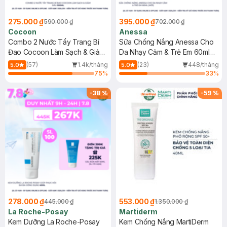
275.000 ₫
395.000 ₫
590.000 ₫
702.000 ₫
Cocoon
Anessa
Combo 2 Nước Tẩy Trang Bí
Sữa Chống Nắng Anessa Cho
Đao Cocoon Làm Sạch & Giảm
Da Nhạy Cảm & Trẻ Em 60ml
Dầu 500ml
(Mới)
(57)
1.4k/tháng
(23)
448/tháng
5.0
5.0
75
%
33
%
-
38
%
-
59
%
278.000 ₫
553.000 ₫
445.000 ₫
1.350.000 ₫
La Roche-Posay
Martiderm
Kem Dưỡng La Roche-Posay
Kem Chống Nắng MartiDerm