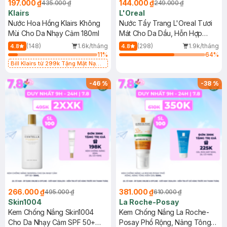
197.000 ₫
144.000 ₫
435.000 ₫
249.000 ₫
Klairs
L'Oreal
Nước Hoa Hồng Klairs Không
Nước Tẩy Trang L'Oreal Tươi
Mùi Cho Da Nhạy Cảm 180ml
Mát Cho Da Dầu, Hỗn Hợp
400ml
(148)
1.6k/tháng
(298)
1.9k/tháng
4.8
4.8
11
%
64
%
Bill Klairs từ 299k Tặng Mặt Nạ
Làm Dịu Da & Kiểm Soát Dầu Nhờn
25ml (SL Có Hạn)
-
46
%
-
38
%
266.000 ₫
381.000 ₫
495.000 ₫
610.000 ₫
Skin1004
La Roche-Posay
Kem Chống Nắng Skin1004
Kem Chống Nắng La Roche-
Cho Da Nhạy Cảm SPF 50+
Posay Phổ Rộng, Nâng Tông