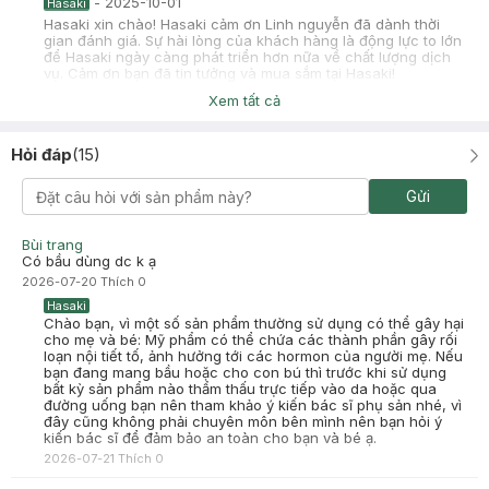
-
2025-10-01
Hasaki
Hasaki xin chào! Hasaki cảm ơn Linh nguyễn đã dành thời
gian đánh giá. Sự hài lòng của khách hàng là động lực to lớn
để Hasaki ngày càng phát triển hơn nữa về chất lượng dịch
vụ. Cảm ơn bạn đã tin tưởng và mua sắm tại Hasaki!
Xem tất cả
Huệ Ngọc
Đã mua hàng
2025-07-03
Hỏi đáp
(
15
)
Review chân thật ko seeding:)) quá hịn thích mấy kiểu mask đắp
xong mịn ẩm không bị khô da như em này nói chung là okay ạ!
Gửi
-
2025-07-03
Hasaki
Hasaki xin chào! Hasaki cảm ơn Huệ Ngọc đã dành thời gian
đánh giá. Sự hài lòng của khách hàng là động lực to lớn để
Bùi trang
Hasaki ngày càng phát triển hơn nữa về chất lượng dịch vụ.
Có bầu dùng dc k ạ
Cảm ơn bạn đã tin tưởng và mua sắm tại Hasaki!
2026-07-20
Thích
0
Hasaki
Chào bạn, vì một số sản phẩm thường sử dụng có thể gây hại
cho mẹ và bé: Mỹ phẩm có thể chứa các thành phần gây rối
loạn nội tiết tố, ảnh hưởng tới các hormon của người mẹ. Nếu
bạn đang mang bầu hoặc cho con bú thì trước khi sử dụng
bất kỳ sản phẩm nào thẩm thấu trực tiếp vào da hoặc qua
đường uống bạn nên tham khảo ý kiến bác sĩ phụ sản nhé, vì
đây cũng không phải chuyên môn bên mình nên bạn hỏi ý
kiến bác sĩ để đảm bảo an toàn cho bạn và bé ạ.
2026-07-21
Thích
0