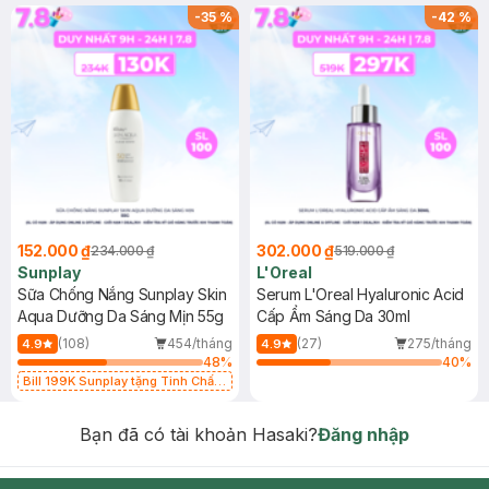
-
35
%
-
42
%
152.000 ₫
302.000 ₫
234.000 ₫
519.000 ₫
Sunplay
L'Oreal
Sữa Chống Nắng Sunplay Skin
Serum L'Oreal Hyaluronic Acid
Aqua Dưỡng Da Sáng Mịn 55g
Cấp Ẩm Sáng Da 30ml
(108)
454/tháng
(27)
275/tháng
4.9
4.9
48
%
40
%
Bill 199K Sunplay tặng Tinh Chất
Chống Nắng 7g trị giá 30K (SL có
hạn)
Bạn đã có tài khoản Hasaki?
Đăng nhập