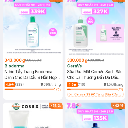
343.000 ₫
338.000 ₫
560.000 ₫
490.000 ₫
Bioderma
CeraVe
Nước Tẩy Trang Bioderma
Sữa Rửa Mặt CeraVe Sạch Sâu
Dành Cho Da Dầu & Hỗn Hợp
Cho Da Thường Đến Da Dầu
500ml
473ml
(228)
698/tháng
(116)
1.5k/tháng
4.9
4.9
17
%
7
%
Bill Cerave 299K Tặng Sữa Rửa
Mặt Cerave 30ml (SL có hạn)
-
53
%
-
42
%