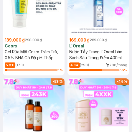
139.000 ₫
169.000 ₫
298.000 ₫
289.000 ₫
Cosrx
L'Oreal
Gel Rửa Mặt Cosrx Tràm Trà,
Nước Tẩy Trang L'Oreal Làm
0.5% BHA Có Độ pH Thấp
Sạch Sâu Trang Điểm 400ml
150ml
(173)
(298)
786/tháng
5.0
4.8
5
%
66
%
-
53
%
-
44
%