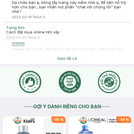
Dạ chào bạn ạ, bông tẩy trang này mềm nhé ạ, để tiện hỗ trợ
hơn cho bạn , bạn nhấn nút phần "chat với chúng tôi" bạn
nhé !
2023-02-19
Thích
0
Tieng Kim
Cách đặt mua online ntn vậy
2023-02-07
Thích
0
Hasaki
Hasaki xin chào , để tiện hỗ trợ hơn cho bạn , bạn nhấn nút
phần "chat với chúng tôi" bạn nhé !
Xem tất cả
2023-02-07
Thích
0
GỢI Ý DÀNH RIÊNG CHO BẠN
-
55
%
-
44
%