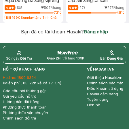
Aqua Dưỡng Da Sáng Mịn 55g
Cấp Ẩm Sáng Da 30ml
(108)
507/tháng
(27)
275/tháng
4.9
4.9
73
%
48
%
Bill 199K Sunplay tặng Tinh Chất
Chống Nắng 7g trị giá 30K (SL có
hạn)
Bạn đã có tài khoản Hasaki?
Đăng nhập
return
nowfree
price
HỖ TRỢ KHÁCH HÀNG
VỀ HASAKI.VN
Hotline:
1800 6324
Giới thiệu Hasaki.vn
(Miễn phí , 08-22h kể cả T7, CN)
Chính sách bảo mật
Điều khoản sử dụng
Các câu hỏi thường gặp
Hasaki cẩm nang
Gửi yêu cầu hỗ trợ
Tuyển dụng
Hướng dẫn đặt hàng
Liên hệ
Phương thức thanh toán
Phương thức vận chuyển
Chính sách đổi trả