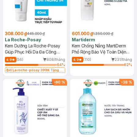
308.000 ₫
601.000 ₫
445.000 ₫
1.350.000 ₫
La Roche-Posay
Martiderm
Kem Dưỡng La Roche-Posay
Kem Chống Nắng MartiDerm
Giúp Phục Hồi Da Đa Công
Phổ Rộng Bảo Vệ Toàn Diện
Dụng 40ml
40ml
(56)
808/tháng
(110)
231/tháng
4.9
4.9
64
%
62
%
Bill La roche-posay 399K Tặng
Gel rửa mặt da dầu nhạy cảm 50ml
(SL có hạn)
-
60
%
-
38
%