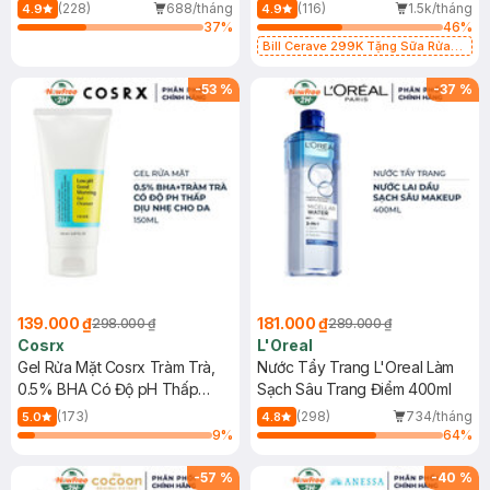
500ml
473ml
(228)
688/tháng
(116)
1.5k/tháng
4.9
4.9
37
%
46
%
Bill Cerave 299K Tặng Sữa Rửa
Mặt Cerave 30ml (SL có hạn)
-
53
%
-
37
%
139.000 ₫
181.000 ₫
298.000 ₫
289.000 ₫
Cosrx
L'Oreal
Gel Rửa Mặt Cosrx Tràm Trà,
Nước Tẩy Trang L'Oreal Làm
0.5% BHA Có Độ pH Thấp
Sạch Sâu Trang Điểm 400ml
150ml
(173)
(298)
734/tháng
5.0
4.8
9
%
64
%
-
57
%
-
40
%