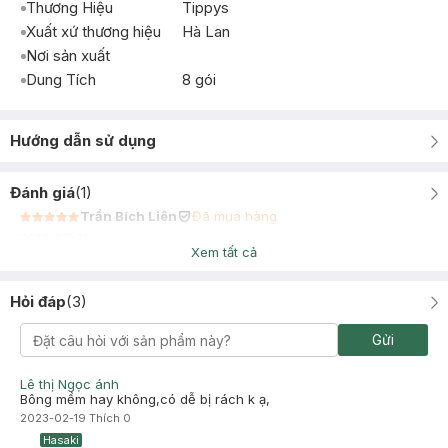
Thương Hiệu
Tippys
Xuất xứ thương hiệu
Hà Lan
Nơi sản xuất
Dung Tích
8 gói
Hướng dẫn sử dụng
Đánh giá
(
1
)
Trần Bích Liên
Đã mua hàng
2019-07-16
Xem tất cả
Hỏi đáp
(
3
)
Gửi
Lê thị Ngọc ánh
Bông mềm hay không,có dễ bị rách k ạ,
2023-02-19
Thích
0
Hasaki