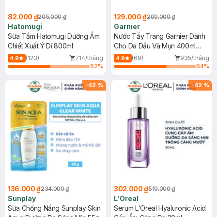
82.000 ₫
129.000 ₫
205.000 ₫
209.000 ₫
Hatomugi
Garnier
Sữa Tắm Hatomugi Dưỡng Ẩm
Nước Tẩy Trang Garnier Dành
Chiết Xuất Ý Dĩ 800ml
Cho Da Dầu Và Mụn 400ml
(Mới)
(123)
714/tháng
(69)
935/tháng
4.9
4.9
52
%
64
%
-
42
%
-
42
%
136.000 ₫
302.000 ₫
234.000 ₫
519.000 ₫
Sunplay
L'Oreal
Sữa Chống Nắng Sunplay Skin
Serum L'Oreal Hyaluronic Acid