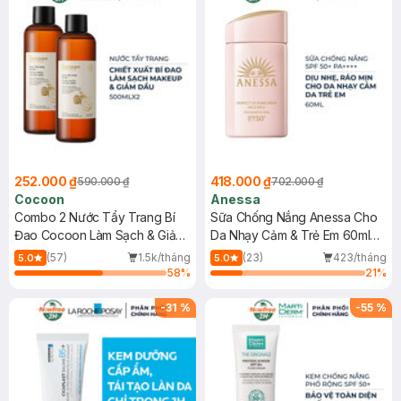
252.000 ₫
418.000 ₫
590.000 ₫
702.000 ₫
Cocoon
Anessa
Combo 2 Nước Tẩy Trang Bí
Sữa Chống Nắng Anessa Cho
Đao Cocoon Làm Sạch & Giảm
Da Nhạy Cảm & Trẻ Em 60ml
Dầu 500ml
(Mới)
(57)
1.5k/tháng
(23)
423/tháng
5.0
5.0
58
%
21
%
-
31
%
-
55
%