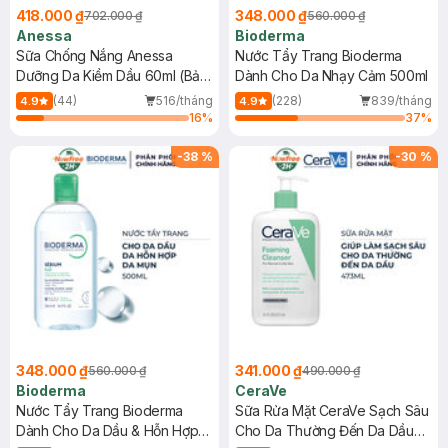
418.000 ₫
348.000 ₫
702.000 ₫
560.000 ₫
Anessa
Bioderma
Sữa Chống Nắng Anessa
Nước Tẩy Trang Bioderma
Dưỡng Da Kiềm Dầu 60ml (Bản
Dành Cho Da Nhạy Cảm 500ml
Mới)
(44)
516/tháng
(228)
839/tháng
4.9
4.9
16
%
37
%
-
38
%
-
30
%
348.000 ₫
341.000 ₫
560.000 ₫
490.000 ₫
Bioderma
CeraVe
Nước Tẩy Trang Bioderma
Sữa Rửa Mặt CeraVe Sạch Sâu
Dành Cho Da Dầu & Hỗn Hợp
Cho Da Thường Đến Da Dầu