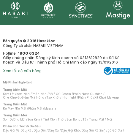
Synctives
Clinic
Dermahair
Mastige
Bản quyền © 2016 Hasaki.vn
Công Ty cổ phần HASAKI VIETNAM
Hotline:
1800 6324
Giấy chứng nhận Đăng ký Kinh doanh số 0313612829 do Sở Kế
hoạch và Đầu tư Thành phố Hồ Chí Minh cấp ngày 13/01/2016
Xem tất cả cửa hàng
Mỹ Phẩm High-End
Trang Điểm Mặt
Kem Lót
/
Kem Nền
/
Phấn Nền
/
BB / CC Cream
/
Phấn Nước Cushion
/
Che Khuyết Điểm
/
Má Hồng
/
Tạo Khối / Highlight
/
Phấn Phủ
/
Xịt Khoá Makeup
Trang Điểm Mắt
Kẻ Mày
/
Kẻ Mắt
/
Phấn Mắt
/
Mascara
Trang Điểm Môi
Son Dưỡng Môi
/
Son Kem / Tint
/
Son Thỏi
/
Son Bóng
/
Tẩy Trang Mắt / Môi
Chăm Sóc Tóc Và Da Đầu
Dầu Gội Và Dầu Xả
/
Dầu Gội
/
Dầu Xả
/
Dầu Gội Khô
/
Dầu Gội Xả 2in1
/
Bộ Gội Xả
/