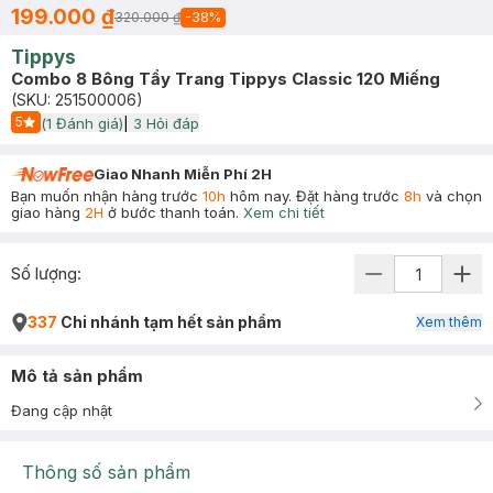
199.000 ₫
320.000 ₫
-
38
%
Tippys
Combo 8 Bông Tẩy Trang Tippys Classic 120 Miếng
(SKU:
251500006
)
5
(
1
Đánh giá)
|
3
Hỏi đáp
Start Icon
Giao Nhanh Miễn Phí 2H
Bạn muốn nhận hàng trước
10h
hôm nay. Đặt hàng trước
8h
và chọn
giao hàng
2H
ở bước thanh toán.
Xem chi tiết
Số lượng:
337
Chi nhánh tạm hết sản phẩm
Xem thêm
Mô tả sản phẩm
Đang cập nhật
Thông số sản phẩm