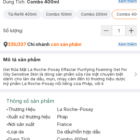
Xem thêm
Dung Tích
:
Combo 400ml
Túi Refill 400ml
Combo 100ml
Combo 200ml
Combo 400
Số lượng:
335/337
Chi nhánh
còn sản phẩm
Xem thêm
Mô tả sản phẩm
Gel Rửa Mặt La Roche-Posay Effaclar Purifying Foaming Gel For
Oily Sensitive Skin là dòng sản phẩm sữa rửa mặt chuyên biệt
dành cho làn da dầu, mụn, nhạy cảm đến từ thương hiệu dược
mỹ phẩm La Roche-Posay nổi tiếng của Pháp, với k
Thông số sản phẩm
Thương Hiệu
La Roche-Posay
Xuất xứ thương hiệu
Pháp
Nơi sản xuất
France
Loại da
Da dầu/Hỗn hợp dầu
Dung Tích
Combo 400ml