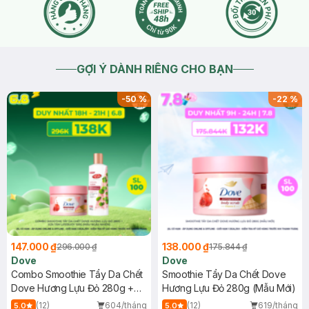
GỢI Ý DÀNH RIÊNG CHO BẠN
-
50
%
-
22
%
147.000 ₫
138.000 ₫
296.000 ₫
175.844 ₫
Dove
Dove
Combo Smoothie Tẩy Da Chết
Smoothie Tẩy Da Chết Dove
Dove Hương Lựu Đỏ 280g +
Hương Lựu Đỏ 280g (Mẫu Mới)
Sữa Tắm Lifebuoy 100g (Mẫu
(12)
604/tháng
(12)
619/tháng
5.0
5.0