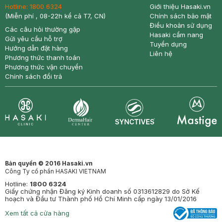
Hotline:
1800 6324
Giới thiệu Hasaki.vn
(Miễn phí , 08-22h kể cả T7, CN)
Chính sách bảo mật
Điều khoản sử dụng
Các câu hỏi thường gặp
Hasaki cẩm nang
Gửi yêu cầu hỗ trợ
Tuyển dụng
Hướng dẫn đặt hàng
Liên hệ
Phương thức thanh toán
Phương thức vận chuyển
Chính sách đổi trả
Synctives
Clinic
Dermahair
Mastige
Bản quyền © 2016 Hasaki.vn
Công Ty cổ phần HASAKI VIETNAM
Hotline:
1800 6324
Giấy chứng nhận Đăng ký Kinh doanh số 0313612829 do Sở Kế
hoạch và Đầu tư Thành phố Hồ Chí Minh cấp ngày 13/01/2016
Xem tất cả cửa hàng