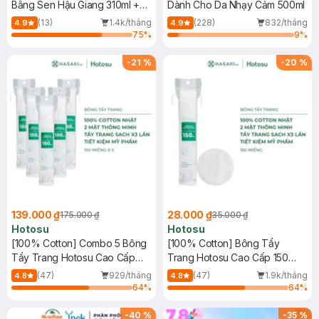
Bằng Sen Hậu Giang 310ml +
Dành Cho Da Nhạy Cảm 500ml
Nước Tẩy Trang Bí Đao 500ml
(13)
1.4k/tháng
(228)
832/tháng
4.9
4.9
75
%
9
%
-
21
%
-
20
%
139.000 ₫
28.000 ₫
175.000 ₫
35.000 ₫
Hotosu
Hotosu
[100% Cotton] Combo 5 Bông
[100% Cotton] Bông Tẩy
Tẩy Trang Hotosu Cao Cấp
Trang Hotosu Cao Cấp 150
150 Miếng
Miếng
(47)
929/tháng
(47)
1.9k/tháng
4.8
4.8
64
%
64
%
-
40
%
-
35
%