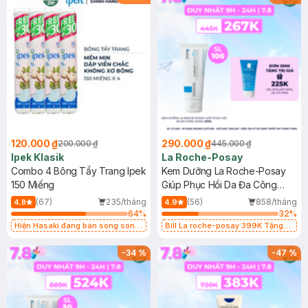
120.000 ₫
290.000 ₫
200.000 ₫
445.000 ₫
Ipek Klasik
La Roche-Posay
Combo 4 Bông Tẩy Trang Ipek
Kem Dưỡng La Roche-Posay
150 Miếng
Giúp Phục Hồi Da Đa Công
Dụng 40ml
(67)
235/tháng
(56)
858/tháng
4.8
4.9
64
%
32
%
Hiện Hasaki đang bán song song
Bill La roche-posay 399K Tặng
2 mẫu cũ - mới
Gel rửa mặt da dầu nhạy cảm 50ml
(SL có hạn)
-
34
%
-
47
%