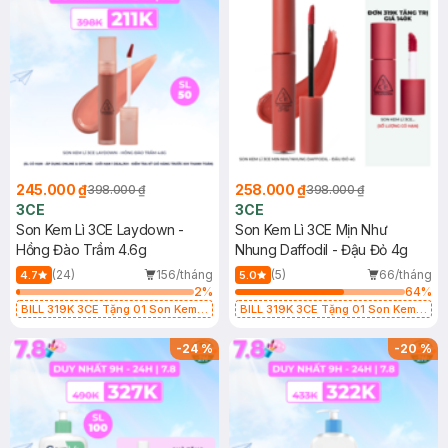
245.000 ₫
258.000 ₫
398.000 ₫
398.000 ₫
3CE
3CE
Son Kem Lì 3CE Laydown -
Son Kem Lì 3CE Mịn Như
Hồng Đào Trầm 4.6g
Nhung Daffodil - Đậu Đỏ 4g
(24)
156/tháng
(5)
66/tháng
4.7
5.0
2
%
64
%
BILL 319K 3CE Tặng 01 Son Kem
BILL 319K 3CE Tặng 01 Son Kem
Lì 3CE Nhung Mịn Màu 03 Daffodil
Lì 3CE Nhung Mịn Màu 03 Daffodil
1.5g (SL có hạn)
1.5g (SL có hạn)
-
24
%
-
20
%