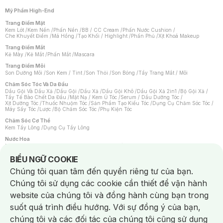
Mỹ Phẩm High-End
Trang Điểm Mặt
Kem Lót
/
Kem Nền
/
Phấn Nền
/
BB / CC Cream
/
Phấn Nước Cushion
/
Che Khuyết Điểm
/
Má Hồng
/
Tạo Khối / Highlight
/
Phấn Phủ
/
Xịt Khoá Makeup
Trang Điểm Mắt
Kẻ Mày
/
Kẻ Mắt
/
Phấn Mắt
/
Mascara
Trang Điểm Môi
Son Dưỡng Môi
/
Son Kem / Tint
/
Son Thỏi
/
Son Bóng
/
Tẩy Trang Mắt / Môi
Chăm Sóc Tóc Và Da Đầu
Dầu Gội Và Dầu Xả
/
Dầu Gội
/
Dầu Xả
/
Dầu Gội Khô
/
Dầu Gội Xả 2in1
/
Bộ Gội Xả
/
Tẩy Tế Bào Chết Da Đầu
/
Mặt Nạ / Kem Ủ Tóc
/
Serum / Dầu Dưỡng Tóc
/
Xịt Dưỡng Tóc
/
Thuốc Nhuộm Tóc
/
Sản Phẩm Tạo Kiểu Tóc
/
Dụng Cụ Chăm Sóc Tóc
/
Máy Sấy Tóc
/
Lược
/
Bộ Chăm Sóc Tóc
/
Phụ Kiện Tóc
Chăm Sóc Cơ Thể
Kem Tẩy Lông
/
Dụng Cụ Tẩy Lông
Nước Hoa
Nước Hoa Nữ
/
Nước Hoa Nam
/
Nước Hoa Cao Cấp
/
Xịt Thơm Toàn Thân
/
Nước Hoa Vùng Kín
Notice about cookies usage
BIỂU NGỮ COOKIE
Chăm Sóc Cá Nhân
Chúng tôi quan tâm đến quyền riêng tư của bạn.
Chống Muỗi
/
Khẩu Trang
/
Máy Massage
/
Mặt Nạ Xông Hơi
/
Nước Rửa Tay
/
Sản Phẩm Chăm Sóc Khác
/
Bàn Chải Đánh Răng
/
Bàn Chải Điện
/
Chúng tôi sử dụng các cookie cần thiết để vận hành
Hỗ Trợ Trắng Răng
/
Kem Đánh Răng
/
Máy Tăm Nước
/
Nước Súc Miệng
/
Tăm / Chỉ Nha Khoa
/
Xịt Thơm Miệng
/
Dung Dịch Vệ Sinh
/
Dưỡng Vùng Kín
/
website của chúng tôi và đồng hành cùng bạn trong
Khăn Ướt Vệ Sinh Vùng Kín
/
Băng Vệ Sinh
/
Tampon
/
Bọt Cạo Râu
/
Dao Cạo Râu
/
Máy Cạo Râu
suốt quá trình điều hướng. Với sự đồng ý của bạn,
Vấn Đề Về Da
chúng tôi và các đối tác của chúng tôi cũng sử dụng
Da Dầu / Lỗ Chân Lông To
/
Da Khô / Mất Nước
/
Da Lão Hóa
/
Da Mụn
/