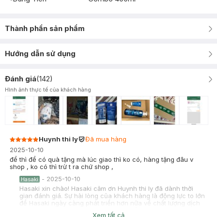
Thành phần sản phẩm
Hướng dẫn sử dụng
Đánh giá
(
142
)
Hình ảnh thực tế của khách hàng
Huynh thi ly
Đã mua hàng
2025-10-10
để thì để có quà tặng mà lúc giao thì ko có, hàng tặng đâu v
shop , ko có thì trừ t ra chứ shop ,
-
2025-10-10
Hasaki
Hasaki xin chào! Hasaki cảm ơn Huynh thi ly đã dành thời
gian đánh giá. Sự hài lòng của khách hàng là động lực to lớn
để Hasaki ngày càng phát triển hơn nữa về chất lượng dịch
vụ. Cảm ơn bạn đã tin tưởng và mua sắm tại Hasaki!
Xem tất cả