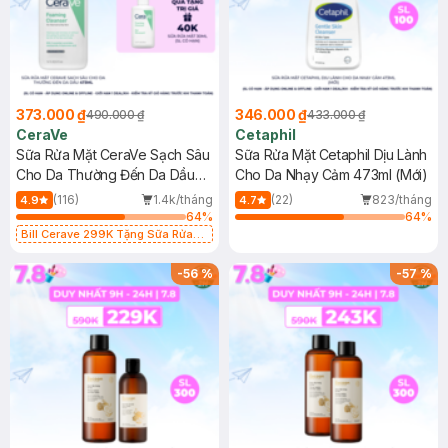
373.000 ₫
346.000 ₫
490.000 ₫
433.000 ₫
CeraVe
Cetaphil
Sữa Rửa Mặt CeraVe Sạch Sâu
Sữa Rửa Mặt Cetaphil Dịu Lành
Cho Da Thường Đến Da Dầu
Cho Da Nhạy Cảm 473ml (Mới)
473ml
(116)
1.4k/tháng
(22)
823/tháng
4.9
4.7
64
%
64
%
Bill Cerave 299K Tặng Sữa Rửa
Mặt Cerave 30ml (SL có hạn)
-
56
%
-
57
%