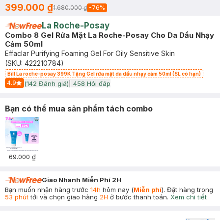
399.000 ₫
1.680.000 ₫
-
76
%
La Roche-Posay
Combo 8 Gel Rửa Mặt La Roche-Posay Cho Da Dầu Nhạy
Cảm 50ml
Effaclar Purifying Foaming Gel For Oily Sensitive Skin
(SKU:
422210784
)
Bill La roche-posay 399K Tặng Gel rửa mặt da dầu nhạy cảm 50ml (SL có hạn)
4.9
(
142
Đánh giá)
|
458
Hỏi đáp
Start Icon
Bạn có thể mua sản phẩm tách combo
69.000 ₫
Giao Nhanh Miễn Phí 2H
Bạn muốn nhận hàng trước
14h
hôm nay (
Miễn phí
). Đặt hàng trong
53 phút
tới và chọn giao hàng
2H
ở bước thanh toán.
Xem chi tiết