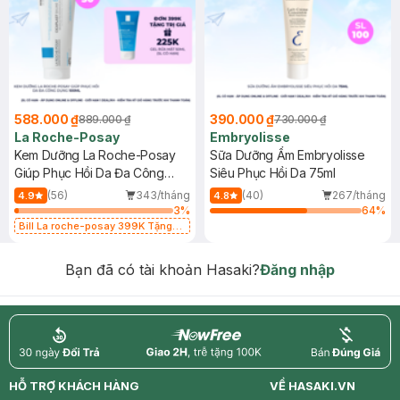
588.000 ₫
390.000 ₫
889.000 ₫
730.000 ₫
La Roche-Posay
Embryolisse
Kem Dưỡng La Roche-Posay
Sữa Dưỡng Ẩm Embryolisse
Giúp Phục Hồi Da Đa Công
Siêu Phục Hồi Da 75ml
Dụng 100ml
(56)
343/tháng
(40)
267/tháng
4.9
4.8
3
%
64
%
Bill La roche-posay 399K Tặng
Gel rửa mặt da dầu nhạy cảm 50ml
(SL có hạn)
Bạn đã có tài khoản Hasaki?
Đăng nhập
return
nowfree
price
HỖ TRỢ KHÁCH HÀNG
VỀ HASAKI.VN