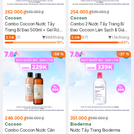
262.000 ₫
254.000 ₫
590.000 ₫
590.000 ₫
Cocoon
Cocoon
Combo Cocoon Nước Tẩy
Combo 2 Nước Tẩy Trang Bí
Trang Bí Đao 500ml + Gel Rửa
Đao Cocoon Làm Sạch & Giảm
Mặt Bí Đao 310ml
Dầu 500ml
(7)
988/tháng
(57)
1.5k/tháng
5.0
5.0
16
%
94
%
-
58
%
-
37
%
246.000 ₫
351.000 ₫
590.000 ₫
560.000 ₫
Cocoon
Bioderma
Combo Cocoon Nước Cân
Nước Tẩy Trang Bioderma