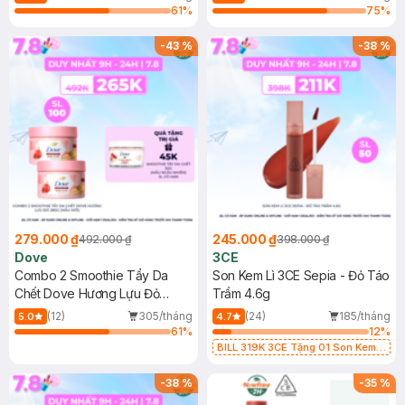
Ngẫu Nhiên)
61
%
75
%
-
43
%
-
38
%
279.000 ₫
245.000 ₫
492.000 ₫
398.000 ₫
Dove
3CE
Combo 2 Smoothie Tẩy Da
Son Kem Lì 3CE Sepia - Đỏ Táo
Chết Dove Hương Lựu Đỏ
Trầm 4.6g
280g (Mẫu Mới)
(12)
305/tháng
(24)
185/tháng
5.0
4.7
61
%
12
%
BILL 319K 3CE Tặng 01 Son Kem
Lì 3CE Nhung Mịn Màu 03 Daffodil
1.5g (SL có hạn)
-
38
%
-
35
%