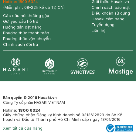
Hotline:
1800 6324
Giới thiệu Hasaki.vn
(Miễn phí , 08-22h kể cả T7, CN)
Chính sách bảo mật
Điều khoản sử dụng
Các câu hỏi thường gặp
Hasaki cẩm nang
Gửi yêu cầu hỗ trợ
Tuyển dụng
Hướng dẫn đặt hàng
Liên hệ
Phương thức thanh toán
Phương thức vận chuyển
Chính sách đổi trả
Synctives
Clinic
Dermahair
Mastige
Bản quyền © 2016 Hasaki.vn
Công Ty cổ phần HASAKI VIETNAM
Hotline:
1800 6324
Giấy chứng nhận Đăng ký Kinh doanh số 0313612829 do Sở Kế
hoạch và Đầu tư Thành phố Hồ Chí Minh cấp ngày 13/01/2016
Xem tất cả cửa hàng