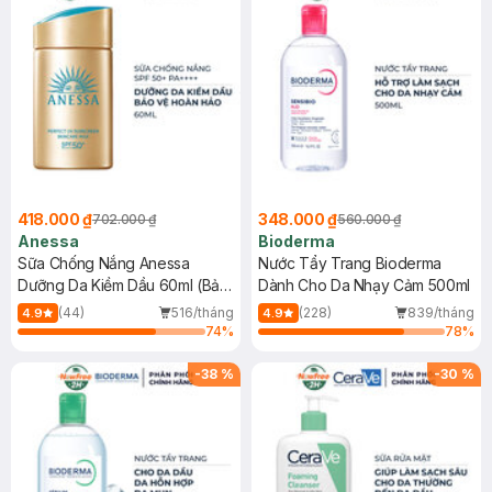
418.000 ₫
348.000 ₫
702.000 ₫
560.000 ₫
Anessa
Bioderma
Sữa Chống Nắng Anessa
Nước Tẩy Trang Bioderma
Dưỡng Da Kiềm Dầu 60ml (Bản
Dành Cho Da Nhạy Cảm 500ml
Mới)
(44)
516/tháng
(228)
839/tháng
4.9
4.9
74
%
78
%
-
38
%
-
30
%