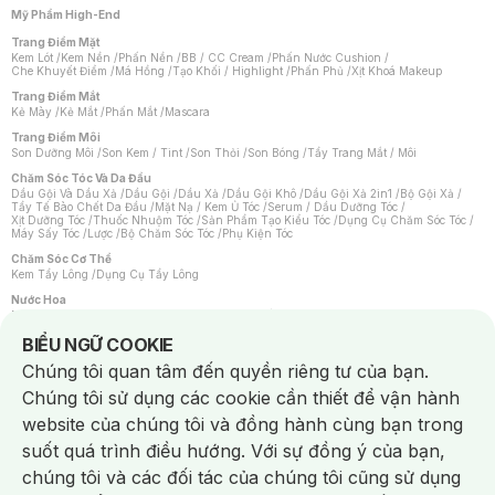
Mỹ Phẩm High-End
Trang Điểm Mặt
Kem Lót
/
Kem Nền
/
Phấn Nền
/
BB / CC Cream
/
Phấn Nước Cushion
/
Che Khuyết Điểm
/
Má Hồng
/
Tạo Khối / Highlight
/
Phấn Phủ
/
Xịt Khoá Makeup
Trang Điểm Mắt
Kẻ Mày
/
Kẻ Mắt
/
Phấn Mắt
/
Mascara
Trang Điểm Môi
Son Dưỡng Môi
/
Son Kem / Tint
/
Son Thỏi
/
Son Bóng
/
Tẩy Trang Mắt / Môi
Chăm Sóc Tóc Và Da Đầu
Dầu Gội Và Dầu Xả
/
Dầu Gội
/
Dầu Xả
/
Dầu Gội Khô
/
Dầu Gội Xả 2in1
/
Bộ Gội Xả
/
Tẩy Tế Bào Chết Da Đầu
/
Mặt Nạ / Kem Ủ Tóc
/
Serum / Dầu Dưỡng Tóc
/
Xịt Dưỡng Tóc
/
Thuốc Nhuộm Tóc
/
Sản Phẩm Tạo Kiểu Tóc
/
Dụng Cụ Chăm Sóc Tóc
/
Máy Sấy Tóc
/
Lược
/
Bộ Chăm Sóc Tóc
/
Phụ Kiện Tóc
Chăm Sóc Cơ Thể
Kem Tẩy Lông
/
Dụng Cụ Tẩy Lông
Nước Hoa
Nước Hoa Nữ
/
Nước Hoa Nam
/
Nước Hoa Cao Cấp
/
Xịt Thơm Toàn Thân
/
Nước Hoa Vùng Kín
Notice about cookies usage
BIỂU NGỮ COOKIE
Chăm Sóc Cá Nhân
Chúng tôi quan tâm đến quyền riêng tư của bạn.
Chống Muỗi
/
Khẩu Trang
/
Máy Massage
/
Mặt Nạ Xông Hơi
/
Nước Rửa Tay
/
Sản Phẩm Chăm Sóc Khác
/
Bàn Chải Đánh Răng
/
Bàn Chải Điện
/
Chúng tôi sử dụng các cookie cần thiết để vận hành
Hỗ Trợ Trắng Răng
/
Kem Đánh Răng
/
Máy Tăm Nước
/
Nước Súc Miệng
/
Tăm / Chỉ Nha Khoa
/
Xịt Thơm Miệng
/
Dung Dịch Vệ Sinh
/
Dưỡng Vùng Kín
/
website của chúng tôi và đồng hành cùng bạn trong
Khăn Ướt Vệ Sinh Vùng Kín
/
Băng Vệ Sinh
/
Tampon
/
Bọt Cạo Râu
/
Dao Cạo Râu
/
Máy Cạo Râu
suốt quá trình điều hướng. Với sự đồng ý của bạn,
Vấn Đề Về Da
chúng tôi và các đối tác của chúng tôi cũng sử dụng
Da Dầu / Lỗ Chân Lông To
/
Da Khô / Mất Nước
/
Da Lão Hóa
/
Da Mụn
/
Da Nhạy Cảm / Kích Ứng
/
Da Xỉn Màu
/
Thâm / Nám / Tàn Nhang
/