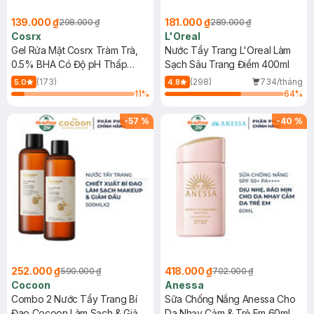
139.000 ₫
181.000 ₫
298.000 ₫
289.000 ₫
Cosrx
L'Oreal
Gel Rửa Mặt Cosrx Tràm Trà,
Nước Tẩy Trang L'Oreal Làm
0.5% BHA Có Độ pH Thấp
Sạch Sâu Trang Điểm 400ml
150ml
(173)
(298)
734/tháng
5.0
4.8
11
%
64
%
-
57
%
-
40
%
252.000 ₫
418.000 ₫
590.000 ₫
702.000 ₫
Cocoon
Anessa
Combo 2 Nước Tẩy Trang Bí
Sữa Chống Nắng Anessa Cho
Đao Cocoon Làm Sạch & Giảm
Da Nhạy Cảm & Trẻ Em 60ml