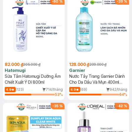
-
60
%
-
39
%
82.000 ₫
128.000 ₫
205.000 ₫
209.000 ₫
Hatomugi
Garnier
Sữa Tắm Hatomugi Dưỡng Ẩm
Nước Tẩy Trang Garnier Dành
Chiết Xuất Ý Dĩ 800ml
Cho Da Dầu Và Mụn 400ml
(Mới)
(123)
714/tháng
(69)
942/tháng
4.9
4.9
53
%
64
%
-
35
%
-
42
%