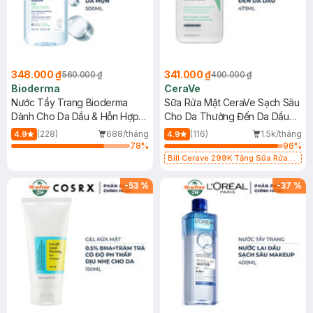
348.000 ₫
341.000 ₫
560.000 ₫
490.000 ₫
Bioderma
CeraVe
Nước Tẩy Trang Bioderma
Sữa Rửa Mặt CeraVe Sạch Sâu
Dành Cho Da Dầu & Hỗn Hợp
Cho Da Thường Đến Da Dầu
500ml
473ml
(228)
688/tháng
(116)
1.5k/tháng
4.9
4.9
78
%
96
%
Bill Cerave 299K Tặng Sữa Rửa
Mặt Cerave 30ml (SL có hạn)
-
53
%
-
37
%