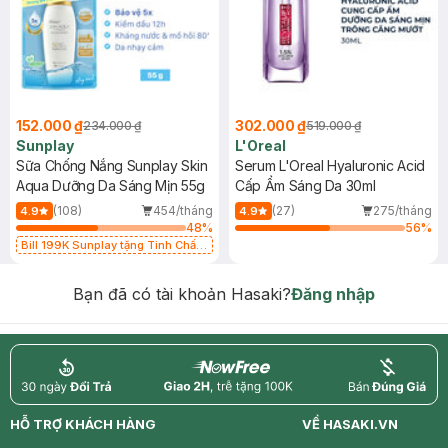
152.000 ₫
302.000 ₫
234.000 ₫
519.000 ₫
Sunplay
L'Oreal
Sữa Chống Nắng Sunplay Skin
Serum L'Oreal Hyaluronic Acid
Aqua Dưỡng Da Sáng Mịn 55g
Cấp Ẩm Sáng Da 30ml
(108)
454/tháng
(27)
275/tháng
4.9
4.9
48
%
56
%
Bill 199K Sunplay tặng Tinh Chất
Chống Nắng 7g trị giá 30K (SL có
hạn)
Bạn đã có tài khoản Hasaki?
Đăng nhập
return
nowfree
price
HỖ TRỢ KHÁCH HÀNG
VỀ HASAKI.VN