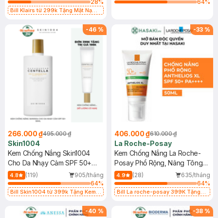
28
%
64
%
Bill Klairs từ 299k Tặng Mặt Nạ
Làm Dịu Da & Kiểm Soát Dầu Nhờn
25ml (SL Có Hạn)
-
46
%
-
33
%
266.000 ₫
406.000 ₫
495.000 ₫
610.000 ₫
Skin1004
La Roche-Posay
Kem Chống Nắng Skin1004
Kem Chống Nắng La Roche-
Cho Da Nhạy Cảm SPF 50+
Posay Phổ Rộng, Nâng Tông
50ml
Kiềm Dầu 50ml
(119)
905/tháng
(28)
635/tháng
4.8
4.9
64
%
64
%
Bill Skin1004 từ 399k Tặng Kem
Bill La roche-posay 399K Tặng
Chống Nắng Cho Da Nhạy Cảm
Gel rửa mặt da dầu nhạy cảm 50ml
SPF 50+ 20ml (SL Có Hạn)
(SL có hạn)
-
40
%
-
38
%