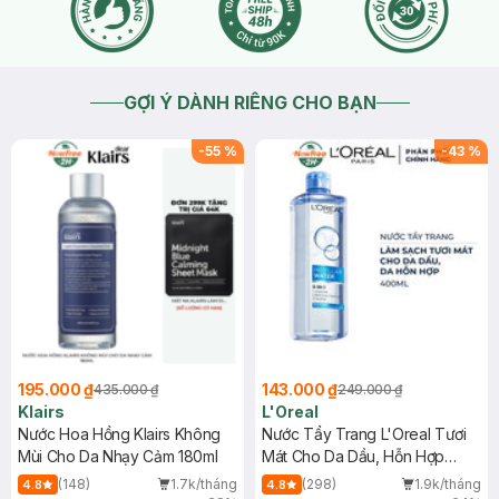
GỢI Ý DÀNH RIÊNG CHO BẠN
-
55
%
-
43
%
195.000 ₫
143.000 ₫
435.000 ₫
249.000 ₫
Klairs
L'Oreal
Nước Hoa Hồng Klairs Không
Nước Tẩy Trang L'Oreal Tươi
Mùi Cho Da Nhạy Cảm 180ml
Mát Cho Da Dầu, Hỗn Hợp
400ml
(148)
1.7k/tháng
(298)
1.9k/tháng
4.8
4.8