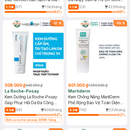
Dầu 500ml
(Mới)
(57)
1.5k/tháng
(23)
423/tháng
5.0
5.0
84
%
88
%
-
31
%
-
55
%
308.000 ₫
601.000 ₫
445.000 ₫
1.350.000 ₫
La Roche-Posay
Martiderm
Kem Dưỡng La Roche-Posay
Kem Chống Nắng MartiDerm
Giúp Phục Hồi Da Đa Công
Phổ Rộng Bảo Vệ Toàn Diện
Dụng 40ml
40ml
(56)
808/tháng
(110)
231/tháng
4.9
4.9
64
%
62
%
Bill La roche-posay 399K Tặng
Gel rửa mặt da dầu nhạy cảm 50ml
(SL có hạn)