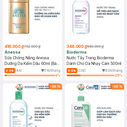
418.000 ₫
348.000 ₫
702.000 ₫
560.000 ₫
Anessa
Bioderma
Sữa Chống Nắng Anessa
Nước Tẩy Trang Bioderma
Dưỡng Da Kiềm Dầu 60ml (Bản
Dành Cho Da Nhạy Cảm 500ml
Mới)
(44)
516/tháng
(228)
839/tháng
4.9
4.9
4
%
29
%
-
38
%
-
30
%