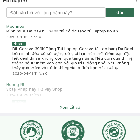
Hỏi đáp
(
5
)
Gửi
Meo meo
Mình mua set này bill 340k thì có đc tặng túi laptop ko ah
2026-04-12
Thích
0
Hasaki
Bill Cerave 399K Tặng Túi Laptop Cerave (SL có hạn) Dạ Deal
bên mình đều có số lượng có giới hạn nên thời điểm bạn đặt
hết deal thì sẽ không còn quà tặng nữa ạ. Nếu còn quà thì hệ
thống sẽ tự thêm vào đơn với giá trị 0 đồng nhé. Nếu không
thấy quà thêm vào đơn thì nghĩa là đơn bạn hết quà ạ.
2026-04-12
Thích
0
Hoàng Nhi
Sx tại Pháp hay TQ vậy Shop
2024-04-29
Thích
0
Hasaki
Chào bạn, Hasaki bán song song 2 mẫu tùy kho đóng gói và
Xem tất cả
chi nhánh xử lý sẽ random đến khách hàng, nên không chắc
chắn được bạn sẽ nhận được phiên bản nào ạ, bạn thông
cảm nha
2024-04-29
Thích
0