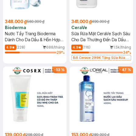
348.000 ₫
341.000 ₫
560.000 ₫
490.000 ₫
Bioderma
CeraVe
Nước Tẩy Trang Bioderma
Sữa Rửa Mặt CeraVe Sạch Sâu
Dành Cho Da Dầu & Hỗn Hợp
Cho Da Thường Đến Da Dầu
500ml
473ml
(228)
688/tháng
(116)
1.5k/tháng
4.9
4.9
29
%
34
%
Bill Cerave 299K Tặng Sữa Rửa
Mặt Cerave 30ml (SL có hạn)
-
53
%
-
47
%
139.000 ₫
153.000 ₫
298.000 ₫
289.000 ₫