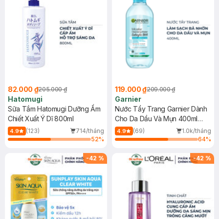
82.000 ₫
119.000 ₫
205.000 ₫
209.000 ₫
Hatomugi
Garnier
Sữa Tắm Hatomugi Dưỡng Ẩm
Nước Tẩy Trang Garnier Dành
Chiết Xuất Ý Dĩ 800ml
Cho Da Dầu Và Mụn 400ml
(Mới)
(123)
714/tháng
(69)
1.0k/tháng
4.9
4.9
52
%
64
%
-
42
%
-
42
%