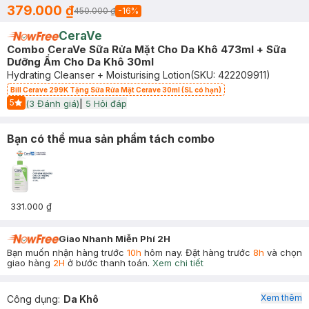
379.000 ₫
450.000 ₫
-
16
%
CeraVe
Combo CeraVe Sữa Rửa Mặt Cho Da Khô 473ml + Sữa
Dưỡng Ẩm Cho Da Khô 30ml
Hydrating Cleanser + Moisturising Lotion
(SKU:
422209911
)
Bill Cerave 299K Tặng Sữa Rửa Mặt Cerave 30ml (SL có hạn)
5
(
3
Đánh giá)
|
5
Hỏi đáp
Start Icon
Bạn có thể mua sản phẩm tách combo
331.000 ₫
Giao Nhanh Miễn Phí 2H
Bạn muốn nhận hàng trước
10h
hôm nay. Đặt hàng trước
8h
và chọn
giao hàng
2H
ở bước thanh toán.
Xem chi tiết
Xem thêm
Công dụng
:
Da Khô