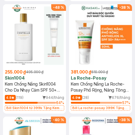
Làm Dịu Da & Kiểm Soát Dầu Nhờn
25ml (SL Có Hạn)
-
48
%
-
38
%
255.000 ₫
381.000 ₫
495.000 ₫
610.000 ₫
Skin1004
La Roche-Posay
Kem Chống Nắng Skin1004
Kem Chống Nắng La Roche-
Cho Da Nhạy Cảm SPF 50+
Posay Phổ Rộng, Nâng Tông
50ml
Kiềm Dầu 50ml
(119)
944/tháng
(28)
676/tháng
4.8
4.9
64
%
57
%
Bill Skin1004 từ 399k Tặng Kem
Bill La roche-posay 399K Tặng
Chống Nắng Cho Da Nhạy Cảm
Gel rửa mặt da dầu nhạy cảm 50ml
SPF 50+ 20ml (SL Có Hạn)
(SL có hạn)
-
40
%
-
38
%