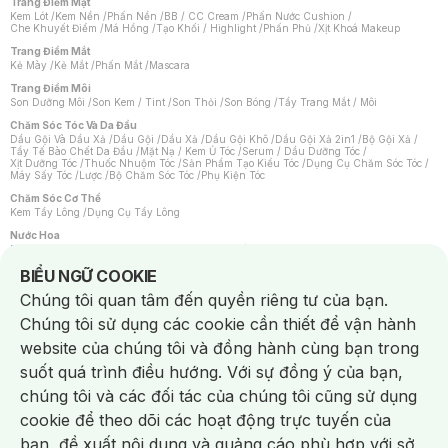
Trang Điểm Mặt
Kem Lót
/
Kem Nền
/
Phấn Nền
/
BB / CC Cream
/
Phấn Nước Cushion
/
Che Khuyết Điểm
/
Má Hồng
/
Tạo Khối / Highlight
/
Phấn Phủ
/
Xịt Khoá Makeup
Trang Điểm Mắt
Kẻ Mày
/
Kẻ Mắt
/
Phấn Mắt
/
Mascara
Trang Điểm Môi
Son Dưỡng Môi
/
Son Kem / Tint
/
Son Thỏi
/
Son Bóng
/
Tẩy Trang Mắt / Môi
Chăm Sóc Tóc Và Da Đầu
Dầu Gội Và Dầu Xả
/
Dầu Gội
/
Dầu Xả
/
Dầu Gội Khô
/
Dầu Gội Xả 2in1
/
Bộ Gội Xả
/
Tẩy Tế Bào Chết Da Đầu
/
Mặt Nạ / Kem Ủ Tóc
/
Serum / Dầu Dưỡng Tóc
/
Xịt Dưỡng Tóc
/
Thuốc Nhuộm Tóc
/
Sản Phẩm Tạo Kiểu Tóc
/
Dụng Cụ Chăm Sóc Tóc
/
Máy Sấy Tóc
/
Lược
/
Bộ Chăm Sóc Tóc
/
Phụ Kiện Tóc
Chăm Sóc Cơ Thể
Kem Tẩy Lông
/
Dụng Cụ Tẩy Lông
Nước Hoa
Nước Hoa Nữ
/
Nước Hoa Nam
/
Nước Hoa Cao Cấp
/
Xịt Thơm Toàn Thân
/
Nước Hoa Vùng Kín
Notice about cookies usage
BIỂU NGỮ COOKIE
Chăm Sóc Cá Nhân
Chúng tôi quan tâm đến quyền riêng tư của bạn.
Chống Muỗi
/
Khẩu Trang
/
Máy Massage
/
Mặt Nạ Xông Hơi
/
Nước Rửa Tay
/
Sản Phẩm Chăm Sóc Khác
/
Bàn Chải Đánh Răng
/
Bàn Chải Điện
/
Chúng tôi sử dụng các cookie cần thiết để vận hành
Hỗ Trợ Trắng Răng
/
Kem Đánh Răng
/
Máy Tăm Nước
/
Nước Súc Miệng
/
Tăm / Chỉ Nha Khoa
/
Xịt Thơm Miệng
/
Dung Dịch Vệ Sinh
/
Dưỡng Vùng Kín
/
website của chúng tôi và đồng hành cùng bạn trong
Khăn Ướt Vệ Sinh Vùng Kín
/
Băng Vệ Sinh
/
Tampon
/
Bọt Cạo Râu
/
Dao Cạo Râu
/
Máy Cạo Râu
suốt quá trình điều hướng. Với sự đồng ý của bạn,
Vấn Đề Về Da
chúng tôi và các đối tác của chúng tôi cũng sử dụng
Da Dầu / Lỗ Chân Lông To
/
Da Khô / Mất Nước
/
Da Lão Hóa
/
Da Mụn
/
Da Nhạy Cảm / Kích Ứng
/
Da Xỉn Màu
/
Thâm / Nám / Tàn Nhang
/
cookie để theo dõi các hoạt động trực tuyến của
Quầng Thâm & Bọng Mắt
/
Sẹo
/
Viêm Da Cơ Địa
bạn, đề xuất nội dung và quảng cáo phù hợp với sở
Dụng Cụ / Phụ Kiện Chăm Sóc Da