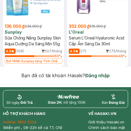
136.000 ₫
302.000 ₫
234.000 ₫
519.000 ₫
Sunplay
L'Oreal
Sữa Chống Nắng Sunplay Skin
Serum L'Oreal Hyaluronic Acid
Aqua Dưỡng Da Sáng Mịn 55g
Cấp Ẩm Sáng Da 30ml
(108)
507/tháng
(27)
275/tháng
4.9
4.9
60
%
46
%
Bill 199K Sunplay tặng Tinh Chất
Chống Nắng 7g trị giá 30K (SL có
hạn)
Bạn đã có tài khoản Hasaki?
Đăng nhập
return
nowfree
price
HỖ TRỢ KHÁCH HÀNG
VỀ HASAKI.VN
Hotline:
1800 6324
Giới thiệu Hasaki.vn
(Miễn phí , 08-22h kể cả T7, CN)
Chính sách bảo mật