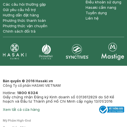
Điều khoản sử dụng
Các câu hỏi thường gặp
Hasaki cẩm nang
Gửi yêu cầu hỗ trợ
Tuyển dụng
Hướng dẫn đặt hàng
Liên hệ
Phương thức thanh toán
Phương thức vận chuyển
Chính sách đổi trả
Synctives
Clinic
Dermahair
Mastige
Bản quyền © 2016 Hasaki.vn
Công Ty cổ phần HASAKI VIETNAM
Hotline:
1800 6324
Giấy chứng nhận Đăng ký Kinh doanh số 0313612829 do Sở Kế
hoạch và Đầu tư Thành phố Hồ Chí Minh cấp ngày 13/01/2016
Xem tất cả cửa hàng
Mỹ Phẩm High-End