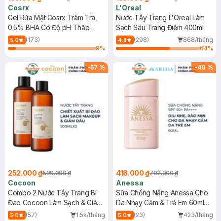
Cosrx
L'Oreal
Gel Rửa Mặt Cosrx Tràm Trà,
Nước Tẩy Trang L'Oreal Làm
0.5% BHA Có Độ pH Thấp
Sạch Sâu Trang Điểm 400ml
150ml
(173)
(298)
868/tháng
5.0
4.8
9
%
64
%
-
57
%
-
40
%
252.000 ₫
418.000 ₫
590.000 ₫
702.000 ₫
Cocoon
Anessa
Combo 2 Nước Tẩy Trang Bí
Sữa Chống Nắng Anessa Cho
Đao Cocoon Làm Sạch & Giảm
Da Nhạy Cảm & Trẻ Em 60ml
Dầu 500ml
(Mới)
(57)
1.5k/tháng
(23)
423/tháng
5.0
5.0