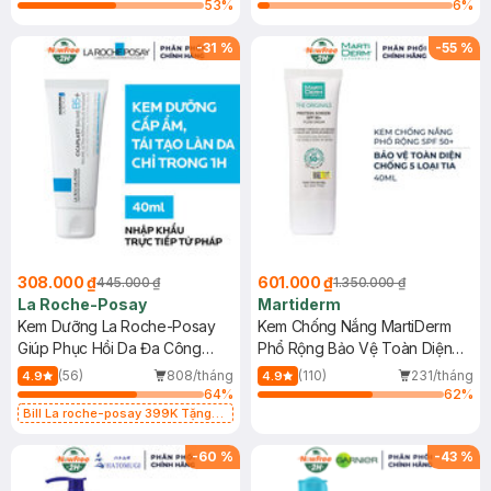
53
%
6
%
-
31
%
-
55
%
308.000 ₫
601.000 ₫
445.000 ₫
1.350.000 ₫
La Roche-Posay
Martiderm
Kem Dưỡng La Roche-Posay
Kem Chống Nắng MartiDerm
Giúp Phục Hồi Da Đa Công
Phổ Rộng Bảo Vệ Toàn Diện
Dụng 40ml
40ml
(56)
808/tháng
(110)
231/tháng
4.9
4.9
64
%
62
%
Bill La roche-posay 399K Tặng
Gel rửa mặt da dầu nhạy cảm 50ml
(SL có hạn)
-
60
%
-
43
%