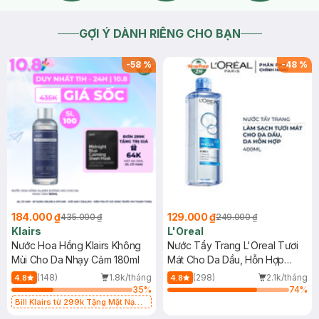
GỢI Ý DÀNH RIÊNG CHO BẠN
-
58
%
-
48
%
184.000 ₫
129.000 ₫
435.000 ₫
249.000 ₫
Klairs
L'Oreal
Nước Hoa Hồng Klairs Không
Nước Tẩy Trang L'Oreal Tươi
Mùi Cho Da Nhạy Cảm 180ml
Mát Cho Da Dầu, Hỗn Hợp
400ml
(148)
1.8k/tháng
(298)
2.1k/tháng
4.8
4.8
35
%
74
%
Bill Klairs từ 299k Tặng Mặt Nạ
Làm Dịu Da & Kiểm Soát Dầu Nhờn