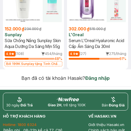
152.000 ₫
302.000 ₫
234.000 ₫
519.000 ₫
Sunplay
L'Oreal
Sữa Chống Nắng Sunplay Skin
Serum L'Oreal Hyaluronic Acid
Aqua Dưỡng Da Sáng Mịn 55g
Cấp Ẩm Sáng Da 30ml
(108)
454/tháng
(27)
275/tháng
4.9
4.9
48
%
61
%
Bill 199K Sunplay tặng Tinh Chất
Chống Nắng 7g trị giá 30K (SL có
hạn)
Bạn đã có tài khoản Hasaki?
Đăng nhập
return
nowfree
price
HỖ TRỢ KHÁCH HÀNG
VỀ HASAKI.VN
Hotline:
1800 6324
Giới thiệu Hasaki.vn
(Miễn phí , 08-22h kể cả T7, CN)
Chính sách bảo mật