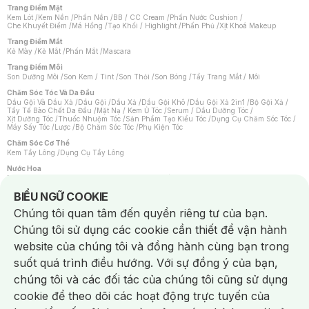
Trang Điểm Mặt
Kem Lót
/
Kem Nền
/
Phấn Nền
/
BB / CC Cream
/
Phấn Nước Cushion
/
Che Khuyết Điểm
/
Má Hồng
/
Tạo Khối / Highlight
/
Phấn Phủ
/
Xịt Khoá Makeup
Trang Điểm Mắt
Kẻ Mày
/
Kẻ Mắt
/
Phấn Mắt
/
Mascara
Trang Điểm Môi
Son Dưỡng Môi
/
Son Kem / Tint
/
Son Thỏi
/
Son Bóng
/
Tẩy Trang Mắt / Môi
Chăm Sóc Tóc Và Da Đầu
Dầu Gội Và Dầu Xả
/
Dầu Gội
/
Dầu Xả
/
Dầu Gội Khô
/
Dầu Gội Xả 2in1
/
Bộ Gội Xả
/
Tẩy Tế Bào Chết Da Đầu
/
Mặt Nạ / Kem Ủ Tóc
/
Serum / Dầu Dưỡng Tóc
/
Xịt Dưỡng Tóc
/
Thuốc Nhuộm Tóc
/
Sản Phẩm Tạo Kiểu Tóc
/
Dụng Cụ Chăm Sóc Tóc
/
Máy Sấy Tóc
/
Lược
/
Bộ Chăm Sóc Tóc
/
Phụ Kiện Tóc
Chăm Sóc Cơ Thể
Kem Tẩy Lông
/
Dụng Cụ Tẩy Lông
Nước Hoa
Nước Hoa Nữ
/
Nước Hoa Nam
/
Nước Hoa Cao Cấp
/
Xịt Thơm Toàn Thân
/
Nước Hoa Vùng Kín
Notice about cookies usage
BIỂU NGỮ COOKIE
Chăm Sóc Cá Nhân
Chúng tôi quan tâm đến quyền riêng tư của bạn.
Chống Muỗi
/
Khẩu Trang
/
Máy Massage
/
Mặt Nạ Xông Hơi
/
Nước Rửa Tay
/
Sản Phẩm Chăm Sóc Khác
/
Bàn Chải Đánh Răng
/
Bàn Chải Điện
/
Chúng tôi sử dụng các cookie cần thiết để vận hành
Hỗ Trợ Trắng Răng
/
Kem Đánh Răng
/
Máy Tăm Nước
/
Nước Súc Miệng
/
Tăm / Chỉ Nha Khoa
/
Xịt Thơm Miệng
/
Dung Dịch Vệ Sinh
/
Dưỡng Vùng Kín
/
website của chúng tôi và đồng hành cùng bạn trong
Khăn Ướt Vệ Sinh Vùng Kín
/
Băng Vệ Sinh
/
Tampon
/
Bọt Cạo Râu
/
Dao Cạo Râu
/
Máy Cạo Râu
suốt quá trình điều hướng. Với sự đồng ý của bạn,
Vấn Đề Về Da
chúng tôi và các đối tác của chúng tôi cũng sử dụng
Da Dầu / Lỗ Chân Lông To
/
Da Khô / Mất Nước
/
Da Lão Hóa
/
Da Mụn
/
Da Nhạy Cảm / Kích Ứng
/
Da Xỉn Màu
/
Thâm / Nám / Tàn Nhang
/
cookie để theo dõi các hoạt động trực tuyến của
Quầng Thâm & Bọng Mắt
/
Sẹo
/
Viêm Da Cơ Địa