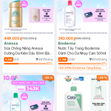
448.000 ₫
363.000 ₫
702.000 ₫
560.000 ₫
Anessa
Bioderma
Sữa Chống Nắng Anessa
Nước Tẩy Trang Bioderma
Dưỡng Da Kiềm Dầu 60ml (Bản
Dành Cho Da Nhạy Cảm 500ml
Mới)
(44)
481/tháng
(228)
804/tháng
4.9
4.9
35
%
31
%
Bill 399k Bioderma Tặng Bông
Tẩy Trang Hộp 50 Miếng (SL có
hạn)
-
39
%
-
25
%