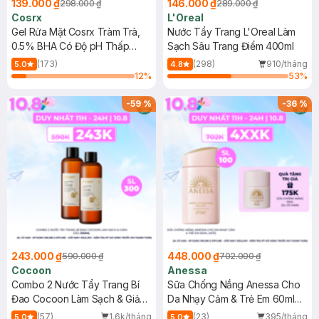
139.000 ₫
146.000 ₫
298.000 ₫
289.000 ₫
Cosrx
L'Oreal
Gel Rửa Mặt Cosrx Tràm Trà,
Nước Tẩy Trang L'Oreal Làm
0.5% BHA Có Độ pH Thấp
Sạch Sâu Trang Điểm 400ml
150ml
(173)
(298)
910/tháng
5.0
4.8
12
%
53
%
-
59
%
-
36
%
243.000 ₫
448.000 ₫
590.000 ₫
702.000 ₫
Cocoon
Anessa
Combo 2 Nước Tẩy Trang Bí
Sữa Chống Nắng Anessa Cho
Đao Cocoon Làm Sạch & Giảm
Da Nhạy Cảm & Trẻ Em 60ml
Dầu 500ml
(Mới)
(57)
1.6k/tháng
(23)
395/tháng
5.0
5.0