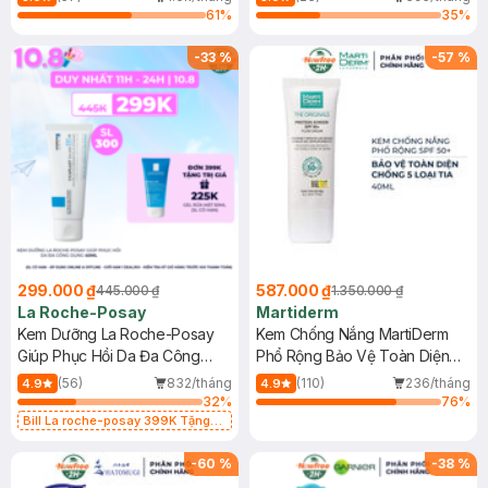
61
%
35
%
-
33
%
-
57
%
299.000 ₫
587.000 ₫
445.000 ₫
1.350.000 ₫
La Roche-Posay
Martiderm
Kem Dưỡng La Roche-Posay
Kem Chống Nắng MartiDerm
Giúp Phục Hồi Da Đa Công
Phổ Rộng Bảo Vệ Toàn Diện
Dụng 40ml
40ml
(56)
832/tháng
(110)
236/tháng
4.9
4.9
32
%
76
%
Bill La roche-posay 399K Tặng
Gel rửa mặt da dầu nhạy cảm 50ml
(SL có hạn)
-
60
%
-
38
%