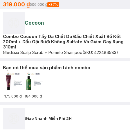
319.000 ₫
506.000 ₫
-
37
%
Cocoon
Combo Cocoon Tẩy Da Chết Da Đầu Chiết Xuất Bồ Kết
200ml + Dầu Gội Bưởi Không Sulfate Và Giảm Gãy Rụng
310ml
Gleditsia Scalp Scrub + Pomelo Shampoo
(SKU:
422484583
)
Bạn có thể mua sản phẩm tách combo
175.000 ₫
184.000 ₫
Giao Nhanh Miễn Phí 2H