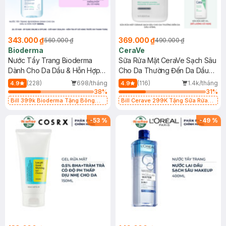
343.000 ₫
369.000 ₫
560.000 ₫
490.000 ₫
Bioderma
CeraVe
Nước Tẩy Trang Bioderma
Sữa Rửa Mặt CeraVe Sạch Sâu
Dành Cho Da Dầu & Hỗn Hợp
Cho Da Thường Đến Da Dầu
500ml
473ml
(228)
698/tháng
(116)
1.4k/tháng
4.9
4.9
38
%
31
%
Bill 399k Bioderma Tặng Bông
Bill Cerave 299K Tặng Sữa Rửa
Tẩy Trang Hộp 50 Miếng (SL có
Mặt Cerave 30ml (SL có hạn)
hạn)
-
53
%
-
49
%