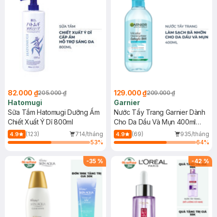
82.000 ₫
129.000 ₫
205.000 ₫
209.000 ₫
Hatomugi
Garnier
Sữa Tắm Hatomugi Dưỡng Ẩm
Nước Tẩy Trang Garnier Dành
Chiết Xuất Ý Dĩ 800ml
Cho Da Dầu Và Mụn 400ml
(Mới)
(123)
714/tháng
(69)
935/tháng
4.9
4.9
53
%
64
%
-
35
%
-
42
%