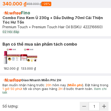
340.000 ₫
458.000 ₫
-
26
%
Fino
Combo Fino Kem Ủ 230g + Dầu Dưỡng 70ml Cải Thiện
Tóc Hư Tổn
Premium Touch + Premium Touch Hair Oil B
(SKU:
422216660
)
0
2
Hỏi đáp
Bạn có thể mua sản phẩm tách combo
182.000 ₫
133.000 ₫
Giao Nhanh Miễn Phí 2H
Bạn muốn nhận hàng trước
20h
hôm nay (
Miễn phí
). Đặt hàng trong
1 giờ 50 phút
tới và chọn giao hàng
2H
ở bước thanh toán.
Xem chi
tiết
Số lượng: