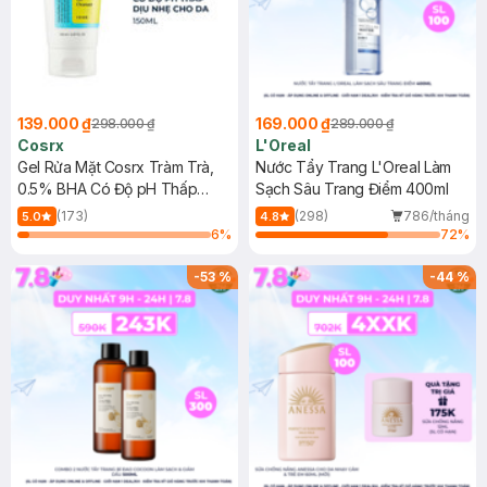
139.000 ₫
169.000 ₫
298.000 ₫
289.000 ₫
Cosrx
L'Oreal
Gel Rửa Mặt Cosrx Tràm Trà,
Nước Tẩy Trang L'Oreal Làm
0.5% BHA Có Độ pH Thấp
Sạch Sâu Trang Điểm 400ml
150ml
(173)
(298)
786/tháng
5.0
4.8
6
%
72
%
-
53
%
-
44
%