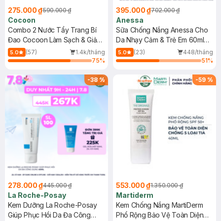
275.000 ₫
395.000 ₫
590.000 ₫
702.000 ₫
Cocoon
Anessa
Combo 2 Nước Tẩy Trang Bí
Sữa Chống Nắng Anessa Cho
Đao Cocoon Làm Sạch & Giảm
Da Nhạy Cảm & Trẻ Em 60ml
Dầu 500ml
(Mới)
(57)
1.4k/tháng
(23)
448/tháng
5.0
5.0
75
%
51
%
-
38
%
-
59
%
278.000 ₫
553.000 ₫
445.000 ₫
1.350.000 ₫
La Roche-Posay
Martiderm
Kem Dưỡng La Roche-Posay
Kem Chống Nắng MartiDerm
Giúp Phục Hồi Da Đa Công
Phổ Rộng Bảo Vệ Toàn Diện