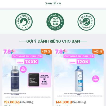
Xem tất cả
2023-11-28
Thích
0
GỢI Ý DÀNH RIÊNG CHO BẠN
-
55
%
-
42
%
197.000 ₫
144.000 ₫
435.000 ₫
249.000 ₫