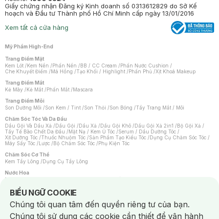
Giấy chứng nhận Đăng ký Kinh doanh số 0313612829 do Sở Kế
hoạch và Đầu tư Thành phố Hồ Chí Minh cấp ngày 13/01/2016
Xem tất cả cửa hàng
Mỹ Phẩm High-End
Trang Điểm Mặt
Kem Lót
/
Kem Nền
/
Phấn Nền
/
BB / CC Cream
/
Phấn Nước Cushion
/
Che Khuyết Điểm
/
Má Hồng
/
Tạo Khối / Highlight
/
Phấn Phủ
/
Xịt Khoá Makeup
Trang Điểm Mắt
Kẻ Mày
/
Kẻ Mắt
/
Phấn Mắt
/
Mascara
Trang Điểm Môi
Son Dưỡng Môi
/
Son Kem / Tint
/
Son Thỏi
/
Son Bóng
/
Tẩy Trang Mắt / Môi
Chăm Sóc Tóc Và Da Đầu
Dầu Gội Và Dầu Xả
/
Dầu Gội
/
Dầu Xả
/
Dầu Gội Khô
/
Dầu Gội Xả 2in1
/
Bộ Gội Xả
/
Tẩy Tế Bào Chết Da Đầu
/
Mặt Nạ / Kem Ủ Tóc
/
Serum / Dầu Dưỡng Tóc
/
Xịt Dưỡng Tóc
/
Thuốc Nhuộm Tóc
/
Sản Phẩm Tạo Kiểu Tóc
/
Dụng Cụ Chăm Sóc Tóc
/
Máy Sấy Tóc
/
Lược
/
Bộ Chăm Sóc Tóc
/
Phụ Kiện Tóc
Chăm Sóc Cơ Thể
Kem Tẩy Lông
/
Dụng Cụ Tẩy Lông
Nước Hoa
Nước Hoa Nữ
/
Nước Hoa Nam
/
Nước Hoa Cao Cấp
/
Xịt Thơm Toàn Thân
/
Nước Hoa Vùng Kín
Notice about cookies usage
BIỂU NGỮ COOKIE
Chăm Sóc Cá Nhân
Chúng tôi quan tâm đến quyền riêng tư của bạn.
Chống Muỗi
/
Khẩu Trang
/
Máy Massage
/
Mặt Nạ Xông Hơi
/
Nước Rửa Tay
/
Sản Phẩm Chăm Sóc Khác
/
Bàn Chải Đánh Răng
/
Bàn Chải Điện
/
Chúng tôi sử dụng các cookie cần thiết để vận hành
Hỗ Trợ Trắng Răng
/
Kem Đánh Răng
/
Máy Tăm Nước
/
Nước Súc Miệng
/