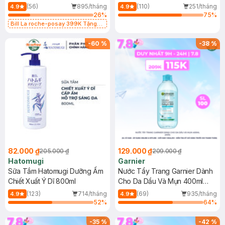
Dụng 40ml
40ml
(56)
895/tháng
(110)
251/tháng
4.9
4.9
26
%
75
%
Bill La roche-posay 399K Tặng
Gel rửa mặt da dầu nhạy cảm 50ml
(SL có hạn)
-
60
%
-
38
%
82.000 ₫
129.000 ₫
205.000 ₫
209.000 ₫
Hatomugi
Garnier
Sữa Tắm Hatomugi Dưỡng Ẩm
Nước Tẩy Trang Garnier Dành
Chiết Xuất Ý Dĩ 800ml
Cho Da Dầu Và Mụn 400ml
(Mới)
(123)
714/tháng
(69)
935/tháng
4.9
4.9
52
%
64
%
-
35
%
-
42
%