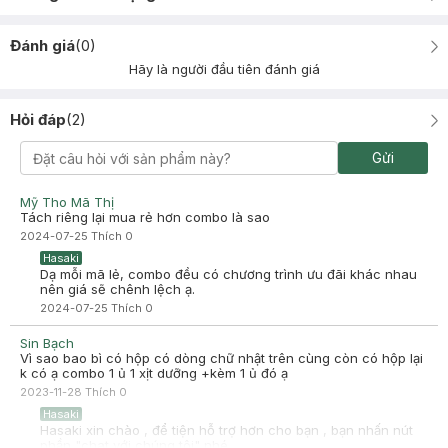
Đánh giá
(
0
)
Hãy là người đầu tiên đánh giá
Hỏi đáp
(
2
)
Gửi
Mỹ Tho Mã Thị
Tách riêng lại mua rẻ hơn combo là sao
2024-07-25
Thích
0
Hasaki
Dạ mỗi mã lẻ, combo đều có chương trình ưu đãi khác nhau
nên giá sẽ chênh lệch ạ.
2024-07-25
Thích
0
Sin Bạch
Vì sao bao bì có hộp có dòng chữ nhật trên cùng còn có hộp lại
k có ạ combo 1 ủ 1 xịt dưỡng +kèm 1 ủ đó ạ
2023-11-28
Thích
0
Hasaki
Hasaki xin chào , để tiện hỗ trợ hơn cho bạn , bạn nhấn nút
phần "chat với chúng tôi" nhé