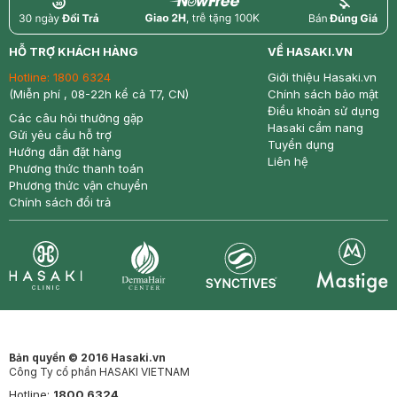
return
nowfree
price
HỖ TRỢ KHÁCH HÀNG
VỀ HASAKI.VN
Hotline:
1800 6324
Giới thiệu Hasaki.vn
(Miễn phí , 08-22h kể cả T7, CN)
Chính sách bảo mật
Điều khoản sử dụng
Các câu hỏi thường gặp
Hasaki cẩm nang
Gửi yêu cầu hỗ trợ
Tuyển dụng
Hướng dẫn đặt hàng
Liên hệ
Phương thức thanh toán
Phương thức vận chuyển
Chính sách đổi trả
Synctives
Clinic
Dermahair
Mastige
Bản quyền © 2016 Hasaki.vn
Công Ty cổ phần HASAKI VIETNAM
Hotline:
1800 6324