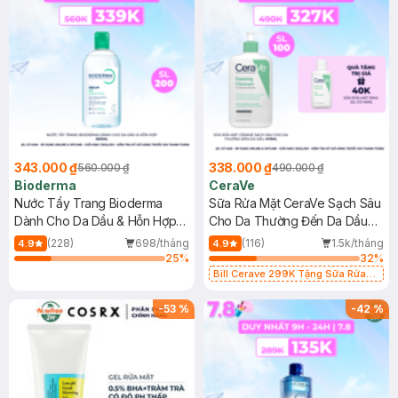
343.000 ₫
338.000 ₫
560.000 ₫
490.000 ₫
Bioderma
CeraVe
Nước Tẩy Trang Bioderma
Sữa Rửa Mặt CeraVe Sạch Sâu
Dành Cho Da Dầu & Hỗn Hợp
Cho Da Thường Đến Da Dầu
500ml
473ml
(228)
698/tháng
(116)
1.5k/tháng
4.9
4.9
25
%
32
%
Bill Cerave 299K Tặng Sữa Rửa
Mặt Cerave 30ml (SL có hạn)
-
53
%
-
42
%