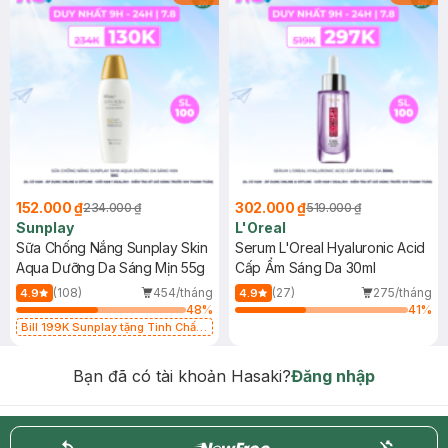
152.000 ₫
302.000 ₫
234.000 ₫
519.000 ₫
Sunplay
L'Oreal
Sữa Chống Nắng Sunplay Skin
Serum L'Oreal Hyaluronic Acid
Aqua Dưỡng Da Sáng Mịn 55g
Cấp Ẩm Sáng Da 30ml
(108)
454/tháng
(27)
275/tháng
4.9
4.9
48
%
41
%
Bill 199K Sunplay tặng Tinh Chất
Chống Nắng 7g trị giá 30K (SL có
hạn)
Bạn đã có tài khoản Hasaki?
Đăng nhập