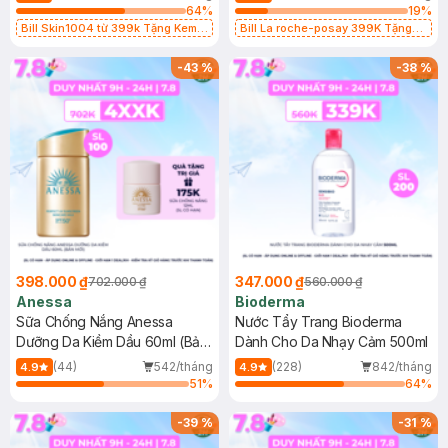
64
%
19
%
Bill Skin1004 từ 399k Tặng Kem
Bill La roche-posay 399K Tặng
Chống Nắng Cho Da Nhạy Cảm
Gel rửa mặt da dầu nhạy cảm 50ml
SPF 50+ 20ml (SL Có Hạn)
(SL có hạn)
-
43
%
-
38
%
398.000 ₫
347.000 ₫
702.000 ₫
560.000 ₫
Anessa
Bioderma
Sữa Chống Nắng Anessa
Nước Tẩy Trang Bioderma
Dưỡng Da Kiềm Dầu 60ml (Bản
Dành Cho Da Nhạy Cảm 500ml
Mới)
(44)
542/tháng
(228)
842/tháng
4.9
4.9
51
%
64
%
-
39
%
-
31
%