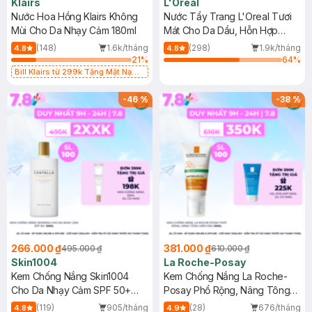
Klairs
L'Oreal
Nước Hoa Hồng Klairs Không
Nước Tẩy Trang L'Oreal Tươi
Mùi Cho Da Nhạy Cảm 180ml
Mát Cho Da Dầu, Hỗn Hợp
400ml
(148)
1.6k/tháng
(298)
1.9k/tháng
4.8
4.8
21
%
64
%
Bill Klairs từ 299k Tặng Mặt Nạ
Làm Dịu Da & Kiểm Soát Dầu Nhờn
25ml (SL Có Hạn)
-
46
%
-
38
%
266.000 ₫
381.000 ₫
495.000 ₫
610.000 ₫
Skin1004
La Roche-Posay
Kem Chống Nắng Skin1004
Kem Chống Nắng La Roche-
Cho Da Nhạy Cảm SPF 50+
Posay Phổ Rộng, Nâng Tông
50ml
Kiềm Dầu 50ml
(119)
905/tháng
(28)
676/tháng
4.8
4.9