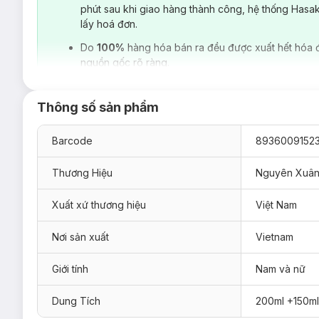
phút sau khi giao hàng thành công, hệ thống Hasa
lấy hoá đơn.
Do
100%
hàng hóa bán ra đều được xuất hết hóa 
nguồn gốc rõ ràng.
Thông số sản phẩm
Barcode
8936009152
Thương Hiệu
Nguyên Xuâ
Xuất xứ thương hiệu
Việt Nam
Nơi sản xuất
Vietnam
Thông tin sản phẩm:
Giới tính
Nam và nữ
1. Dầu Gội Dược Liệu Nguyên Xuân Cho Tóc 
Dung Tích
200ml +150ml
Dầu Gội Dược Liệu Nguyên Xuân Cho Tóc Hư Tổn
là sản