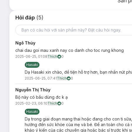
Sản p
Đối tượng sử dụng:
Hỏi đáp
(5)
Người có nguy cơ hoặc biểu hiện rụng tóc, người mới ố
Người hay bị ngứa da đầu, nhiều gàu.
Ưu thế nổi bật:
Ngô Thùy
Dầu gội với các thành phần dược liệu: bồ kết, hà thủ ô
chai dau goi mau xanh nay co danh cho toc rung khong
quả,... giúp dưỡng da đầu và dưỡng tóc từ gốc, giảm tóc
2025-06-25, 01:08
Thích
0
rụng tóc, tóc khô và xơ, da đầu ngứa và nhiều gàu.
Hasaki
Dầu gội còn được bổ sung thêm các thành phần: Vitamin
Dạ Hasaki xin chào, để tiện hỗ trợ hơn, bạn nhấn nút ph
2. Dầu Xả Dược Liệu Nguyên Xuân Từ Sữa Gạ
2025-06-25, 07:41
Thích
0
Dầu Xả Dược Liệu Nguyên Xuân Từ Sữa Gạo Phục Hồi Tó
Nguyễn Thị Thủy
tác dụng cân bằng lượng dầu trên tóc và da đầu, giúp mái tó
Bộ này có bầu dùng đc k ạ
cho mái tóc dày mượt, bồng bềnh.
2025-02-23, 06:10
Thích
0
Hasaki
Dạ trong giai đoạn mang thai hoặc đang cho con ti sữa, b
hưởng đến sức khỏe của mẹ và bé. Để an toàn cho 
khảo ý kiến của các chuyên gia hoặc bác sĩ trước khi sư