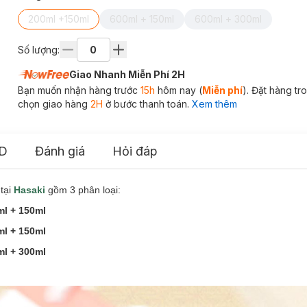
200ml +150ml
600ml + 150ml
600ml + 300ml
Số lượng:
Giao Nhanh Miễn Phí 2H
Bạn muốn nhận hàng trước
15h
hôm nay (
Miễn phí
). Đặt hàng t
chọn giao hàng
2H
ở bước thanh toán.
Xem thêm
D
Đánh giá
Hỏi đáp
 tại
Hasaki
gồm 3 phân loại:
l + 150ml
l + 150ml
ml + 300ml