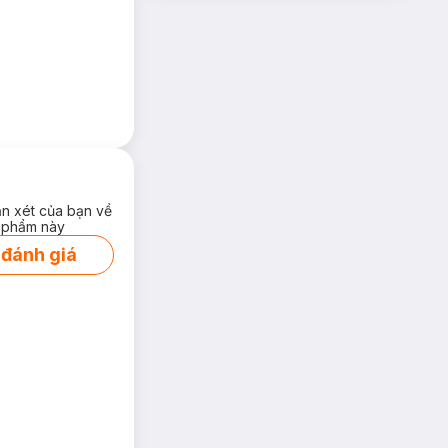
ận xét của bạn về
 phẩm này
 đánh giá