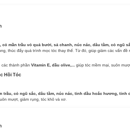
ồ kết, mần trầu, hoắc hương,…giúp dưỡng da đầu và dưỡng tóc từ gốc, 
Từ đó, giúp giảm các vấn đề rụng tóc, tóc khô và xơ, da đầu ngứa và nh
n
, cỏ mần trầu vỏ quả bưởi, sả chanh, núc nác, dâu tằm, cỏ ngũ s
g, thúc đẩy quá trình mọc tóc thay thế. Từ đó, giúp giảm các vấn đề r
m các thành phần
Vitamin E, dầu olive,...
giúp tóc mềm mại, suôn mượ
c Hồi Tóc
ần trầu, cỏ ngũ sắc, dâu tằm, núc nác, tinh dầu hoắc hương, tin
uôn mượt, giảm rụng, tóc khô và xơ.
n