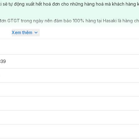
ki sẽ tự động xuất hết hoá đơn cho những hàng hoá mà khách hàng 
đơn GTGT trong ngày nên đảm bảo 100% hàng tại Hasaki là hàng ch
Xem thêm
339
n
Hư Tổn
 phẩm
dầu gội
đến từ thương hiệu
Nguyên Xuân
- Việt Nam. Sản phẩ