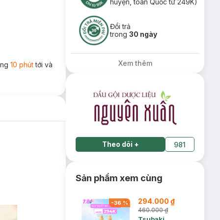
huyện, toàn Quốc từ 249K)
Đổi trả
trong
30 ngày
Xem thêm
rong
10 phút
tới và
Theo dõi
+
981
Sản phẩm xem cùng
294.000 ₫
-
36
%
460.000 ₫
Tsubaki