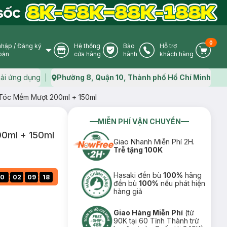
0
nhập
/
Đăng ký
Hệ thống
Bảo
Hỗ trợ
User Icon
Store Icon
Warranty Icon
Phone Icon
Cart I
oản
cửa hàng
hành
khách hàng
ải ứng dụng
Phường 8, Quận 10, Thành phố Hồ Chí Minh
Map icon
Tóc Mềm Mượt 200ml + 150ml
MIỄN PHÍ VẬN CHUYỂN
0ml + 150ml
Giao Nhanh Miễn Phí 2H.
Trễ tặng 100K
Hasaki đền bù
100%
hãng
:
:
:
0
02
09
17
đền bù
100%
nếu phát hiện
hàng giả
Giao Hàng Miễn Phí
(từ
90K tại 60 Tỉnh Thành trừ