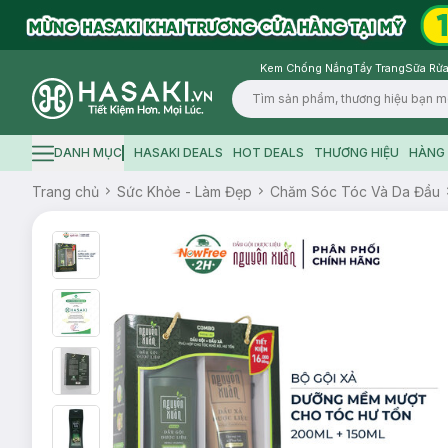
Kem Chống Nắng
Tẩy Trang
Sữa Rửa
Logo
DANH MỤC
HASAKI DEALS
HOT DEALS
THƯƠNG HIỆU
HÀNG 
Hamburger icon
Trang chủ
Sức Khỏe - Làm Đẹp
Chăm Sóc Tóc Và Da Đầu