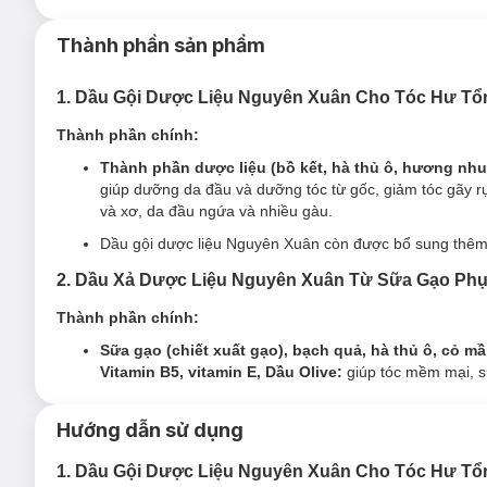
tinh hoa 13 vị dược liệu cổ truyền như bạch quả, hà thủ ô, b
tổn, giảm tóc gãy rụng, thúc đẩy quá trình mọc tóc thay thế. 
Thành phần sản phẩm
1. Dầu Gội Dược Liệu Nguyên Xuân Cho Tóc Hư Tổ
Thành phần chính:
Thành phần dược liệu (bồ kết, hà thủ ô, hương nhu
giúp dưỡng da đầu và dưỡng tóc từ gốc, giảm tóc gãy rụn
và xơ, da đầu ngứa và nhiều gàu.
Dầu gội dược liệu Nguyên Xuân còn được bổ sung thê
2. Dầu Xả Dược Liệu Nguyên Xuân Từ Sữa Gạo Phụ
Thành phần chính:
Sữa gạo (chiết xuất gạo), bạch quả, hà thủ ô, cỏ m
Vitamin B5, vitamin E, Dầu Olive:
giúp tóc mềm mại, s
Hướng dẫn sử dụng
1. Dầu Gội Dược Liệu Nguyên Xuân Cho Tóc Hư Tổ