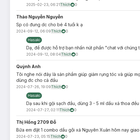
2025-02-23, 06:21
Thích
0
Thảo Nguyễn Nguyễn
Sp có đung dc cho bé 4 tuổi k ạ
2024-09-12, 06:09
Thích
0
Hasaki
Dạ, để được hỗ trợ bạn nhấn nút phần "chat với chúng t
2024-09-12, 08:04
Thích
0
Quỳnh Anh
Tôi nghe nói đây là sản phẩm giúp giảm rụng tóc và giúp mọc
dùng đc cho cả đầu
2024-07-26, 19:09
Thích
0
Hasaki
Dạ sau khi gội sạch đầu, dùng 3 - 5 ml dầu xả thoa đều d
2024-07-27, 02:11
Thích
0
Thị Hồng 2709 Đỗ
Bữa em đặt 1 combo dầu gội xả Nguyên Xuân hôm nay giao
2024-07-23, 05:15
Thích
0