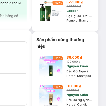
327.000 ₫
không đăng kí
-
42
%
560.000 ₫
Cocoon
ính hãng có
Bộ Gội Xả Bưởi Cocoon Không Sulfate Và Giảm Gãy Rụng 500ml+310ml
Pomelo Shampoo + Hair Conditioner
Sản phẩm cùng thương
hiệu
86.000 ₫
-
16
%
102.000 ₫
Nguyên Xuân
Dầu Gội Nguyên Xuân Dược Liệu Cho Tóc Hư Tổn 250ml
Herbal Shampoo
81.000 ₫
-
17
%
98.000 ₫
Nguyên Xuân
Dầu Xả Nguyên Xuân Dược Liệu Cho Tóc Dầu Bết 150ml
m được kết hợp
Herbal Conditioner