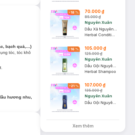
phục hồi tóc hư
iều gàu.
70.000 ₫
-
18
%
85.000 ₫
Nguyên Xuân
Dầu Xả Nguyên Xuân Dược Liệu Từ Sữa Gạo Phục Hồi Tóc 150ml
Herbal Conditioner
ắc, bạch quả,…)
105.000 ₫
-
16
%
ụng tóc, tóc khô
125.000 ₫
Nguyên Xuân
Dầu Gội Nguyên Xuân Dược Liệu Dưỡng Tóc Hương Bưởi 250ml
t.
Herbal Shampoo
107.000 ₫
-
21
%
135.000 ₫
Nguyên Xuân
h dầu hương nhu,
Dầu Gội Nguyên Xuân Dược Liệu Sạch Gàu 250ml
Xem thêm