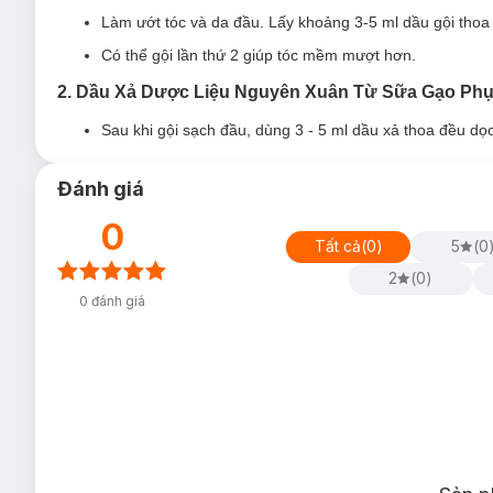
Làm ướt tóc và da đầu. Lấy khoảng 3-5 ml dầu gội thoa
Có thể gội lần thứ 2 giúp tóc mềm mượt hơn.
2. Dầu Xả Dược Liệu Nguyên Xuân Từ Sữa Gạo Phụ
Sau khi gội sạch đầu, dùng 3 - 5 ml dầu xả thoa đều dọc 
Đánh giá
0
Tất cả
(
0
)
5
(
0
2
(
0
)
0
đánh giá