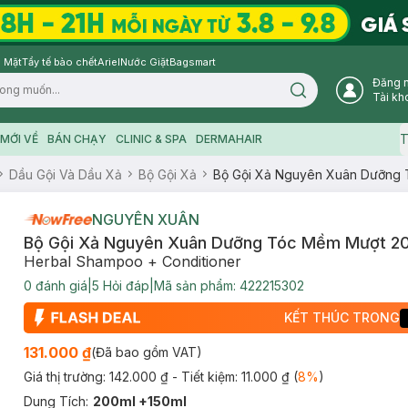
 Mặt
Tẩy tế bào chết
Ariel
Nước Giặt
Bagsmart
Đăng 
Search icon
Tài kh
T
MỚI VỀ
BÁN CHẠY
CLINIC & SPA
DERMAHAIR
Dầu Gội Và Dầu Xả
Bộ Gội Xả
Bộ Gội Xả Nguyên Xuân Dưỡng 
NGUYÊN XUÂN
Bộ Gội Xả Nguyên Xuân Dưỡng Tóc Mềm Mượt 20
Herbal Shampoo + Conditioner
0
đánh giá
|
5
Hỏi đáp
|
Mã sản phẩm:
422215302
KẾT THÚC TRONG
131.000 ₫
(Đã bao gồm VAT)
Giá thị trường:
142.000 ₫
- Tiết kiệm:
11.000 ₫
(
8
%
)
Dung Tích
:
200ml +150ml