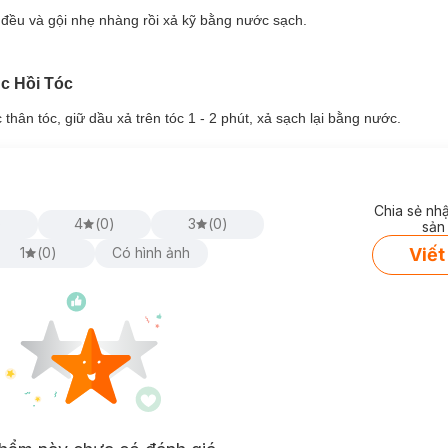
 đều và gội nhẹ nhàng rồi xả kỹ bằng nước sạch.
c Hồi Tóc
thân tóc, giữ dầu xả trên tóc 1 - 2 phút, xả sạch lại bằng nước.
Chia sẻ nh
)
4
(
0
)
3
(
0
)
sản
Viết
1
(
0
)
Có hình ảnh