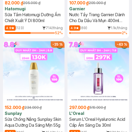
82.000 ₫
107.000 ₫
205.000 ₫
209.000 ₫
Hatomugi
Garnier
Sữa Tắm Hatomugi Dưỡng Ẩm
Nước Tẩy Trang Garnier Dành
Chiết Xuất Ý Dĩ 800ml
Cho Da Dầu Và Mụn 400ml
(Mới)
(123)
714/tháng
(69)
1.1k/tháng
4.9
4.9
52
%
2
%
-
35
%
-
43
%
152.000 ₫
297.000 ₫
234.000 ₫
519.000 ₫
Sunplay
L'Oreal
Sữa Chống Nắng Sunplay Skin
Serum L'Oreal Hyaluronic Acid
Aqua Dưỡng Da Sáng Mịn 55g
Cấp Ẩm Sáng Da 30ml