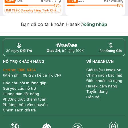
(108)
454/tháng
(27)
279/tháng
4.9
4.9
48
%
15
%
Bill 199K Sunplay tặng Tinh Chất
Chống Nắng 7g trị giá 30K (SL có
hạn)
Bạn đã có tài khoản Hasaki?
Đăng nhập
return
nowfree
price
HỖ TRỢ KHÁCH HÀNG
VỀ HASAKI.VN
Hotline:
1800 6324
Giới thiệu Hasaki.vn
(Miễn phí , 08-22h kể cả T7, CN)
Chính sách bảo mật
Điều khoản sử dụng
Các câu hỏi thường gặp
Hasaki cẩm nang
Gửi yêu cầu hỗ trợ
Tuyển dụng
Hướng dẫn đặt hàng
Liên hệ
Phương thức thanh toán
Phương thức vận chuyển
Chính sách đổi trả