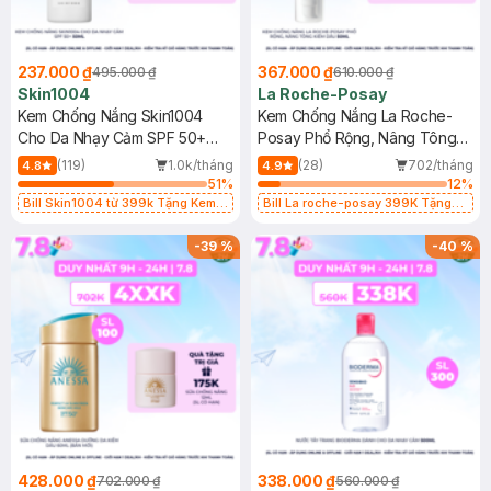
237.000 ₫
367.000 ₫
495.000 ₫
610.000 ₫
Skin1004
La Roche-Posay
Kem Chống Nắng Skin1004
Kem Chống Nắng La Roche-
Cho Da Nhạy Cảm SPF 50+
Posay Phổ Rộng, Nâng Tông
50ml
Kiềm Dầu 50ml
(119)
1.0k/tháng
(28)
702/tháng
4.8
4.9
51
%
12
%
Bill Skin1004 từ 399k Tặng Kem
Bill La roche-posay 399K Tặng
Chống Nắng Cho Da Nhạy Cảm
Gel rửa mặt da dầu nhạy cảm 50ml
SPF 50+ 20ml (SL Có Hạn)
(SL có hạn)
-
39
%
-
40
%
428.000 ₫
338.000 ₫
702.000 ₫
560.000 ₫