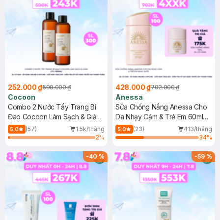
252.000 ₫
428.000 ₫
590.000 ₫
702.000 ₫
Cocoon
Anessa
Combo 2 Nước Tẩy Trang Bí
Sữa Chống Nắng Anessa Cho
Đao Cocoon Làm Sạch & Giảm
Da Nhạy Cảm & Trẻ Em 60ml
Dầu 500ml
(Mới)
(57)
1.5k/tháng
(23)
413/tháng
5.0
5.0
2
%
34
%
-
40
%
-
59
%