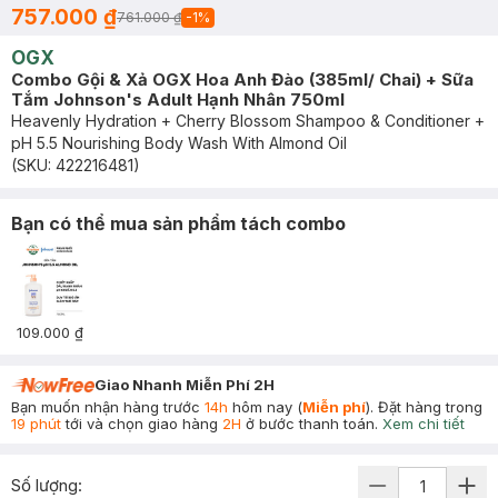
757.000 ₫
761.000 ₫
-
1
%
OGX
Combo Gội & Xả OGX Hoa Anh Đào (385ml/ Chai) + Sữa
Tắm Johnson's Adult Hạnh Nhân 750ml
Heavenly Hydration + Cherry Blossom Shampoo & Conditioner +
pH 5.5 Nourishing Body Wash With Almond Oil
(SKU:
422216481
)
Bạn có thể mua sản phẩm tách combo
109.000 ₫
Giao Nhanh Miễn Phí 2H
Bạn muốn nhận hàng trước
14h
hôm nay (
Miễn phí
). Đặt hàng trong
19 phút
tới và chọn giao hàng
2H
ở bước thanh toán.
Xem chi tiết
Số lượng: