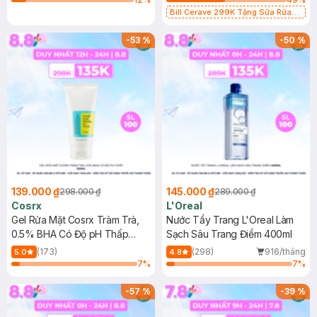
Bill Cerave 299K Tặng Sữa Rửa
Mặt Cerave 30ml (SL có hạn)
-
53
%
-
50
%
139.000 ₫
145.000 ₫
298.000 ₫
289.000 ₫
Cosrx
L'Oreal
Gel Rửa Mặt Cosrx Tràm Trà,
Nước Tẩy Trang L'Oreal Làm
0.5% BHA Có Độ pH Thấp
Sạch Sâu Trang Điểm 400ml
150ml
(173)
(298)
916/tháng
5.0
4.8
7
%
7
%
-
57
%
-
39
%