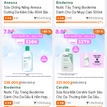
Anessa
Bioderma
Sữa Chống Nắng Anessa
Nước Tẩy Trang Bioderma
Dưỡng Da Kiềm Dầu 60ml (Bản
Dành Cho Da Nhạy Cảm 500ml
Mới)
(44)
504/tháng
(228)
864/tháng
4.9
4.9
1
%
21
%
-
40
%
-
33
%
338.000 ₫
327.000 ₫
560.000 ₫
490.000 ₫
Bioderma
CeraVe
Nước Tẩy Trang Bioderma
Sữa Rửa Mặt CeraVe Sạch Sâu
Dành Cho Da Dầu & Hỗn Hợp
Cho Da Thường Đến Da Dầu
500ml
473ml
(228)
709/tháng
(116)
1.6k/tháng
4.9
4.9
12
%
49
%