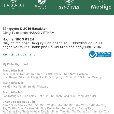
Synctives
Clinic
Dermahair
Mastige
Bản quyền © 2016 Hasaki.vn
Công Ty cổ phần HASAKI VIETNAM
Hotline:
1800 6324
Giấy chứng nhận Đăng ký Kinh doanh số 0313612829 do Sở Kế
hoạch và Đầu tư Thành phố Hồ Chí Minh cấp ngày 13/01/2016
Xem tất cả cửa hàng
Mỹ Phẩm High-End
Trang Điểm Mặt
Kem Lót
/
Kem Nền
/
Phấn Nền
/
BB / CC Cream
/
Phấn Nước Cushion
/
Che Khuyết Điểm
/
Má Hồng
/
Tạo Khối / Highlight
/
Phấn Phủ
/
Xịt Khoá Makeup
Trang Điểm Mắt
Kẻ Mày
/
Kẻ Mắt
/
Phấn Mắt
/
Mascara
Trang Điểm Môi
Son Dưỡng Môi
/
Son Kem / Tint
/
Son Thỏi
/
Son Bóng
/
Tẩy Trang Mắt / Môi
Chăm Sóc Tóc Và Da Đầu
Dầu Gội Và Dầu Xả
/
Dầu Gội
/
Dầu Xả
/
Dầu Gội Khô
/
Dầu Gội Xả 2in1
/
Bộ Gội Xả
/
Tẩy Tế Bào Chết Da Đầu
/
Mặt Nạ / Kem Ủ Tóc
/
Serum / Dầu Dưỡng Tóc
/
Xịt Dưỡng Tóc
/
Thuốc Nhuộm Tóc
/
Sản Phẩm Tạo Kiểu Tóc
/
Dụng Cụ Chăm Sóc Tóc
/