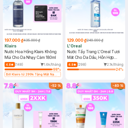
197.000 ₫
129.000 ₫
435.000 ₫
249.000 ₫
Klairs
L'Oreal
Nước Hoa Hồng Klairs Không
Nước Tẩy Trang L'Oreal Tươi
Mùi Cho Da Nhạy Cảm 180ml
Mát Cho Da Dầu, Hỗn Hợp
400ml
(148)
1.6k/tháng
(298)
2.1k/tháng
4.8
4.8
98
%
24
%
Bill Klairs từ 299k Tặng Mặt Nạ
Làm Dịu Da & Kiểm Soát Dầu Nhờn
25ml (SL Có Hạn)
-
52
%
-
40
%