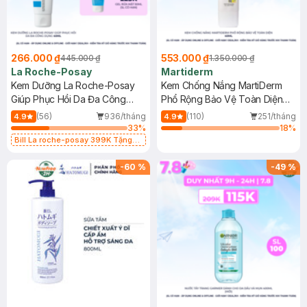
266.000 ₫
553.000 ₫
445.000 ₫
1.350.000 ₫
La Roche-Posay
Martiderm
Kem Dưỡng La Roche-Posay
Kem Chống Nắng MartiDerm
Giúp Phục Hồi Da Đa Công
Phổ Rộng Bảo Vệ Toàn Diện
Dụng 40ml
40ml
(56)
936/tháng
(110)
251/tháng
4.9
4.9
33
%
18
%
Bill La roche-posay 399K Tặng
Gel rửa mặt da dầu nhạy cảm 50ml
(SL có hạn)
-
60
%
-
49
%