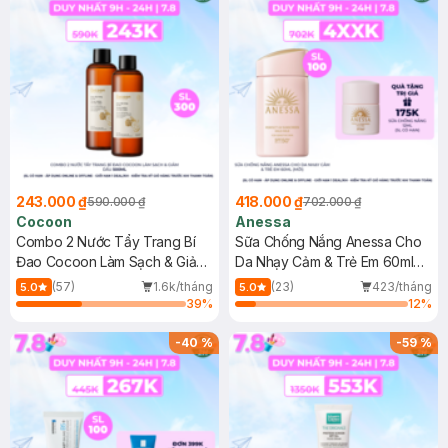
243.000 ₫
418.000 ₫
590.000 ₫
702.000 ₫
Cocoon
Anessa
Combo 2 Nước Tẩy Trang Bí
Sữa Chống Nắng Anessa Cho
Đao Cocoon Làm Sạch & Giảm
Da Nhạy Cảm & Trẻ Em 60ml
Dầu 500ml
(Mới)
(57)
1.6k/tháng
(23)
423/tháng
5.0
5.0
39
%
12
%
-
40
%
-
59
%