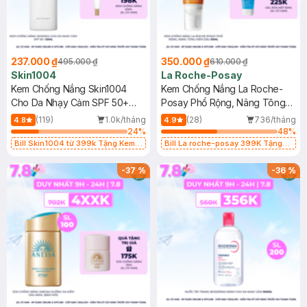
237.000 ₫
350.000 ₫
495.000 ₫
610.000 ₫
Skin1004
La Roche-Posay
Kem Chống Nắng Skin1004
Kem Chống Nắng La Roche-
Cho Da Nhạy Cảm SPF 50+
Posay Phổ Rộng, Nâng Tông
50ml
Kiềm Dầu 50ml
(119)
1.0k/tháng
(28)
736/tháng
4.8
4.9
24
%
48
%
Bill Skin1004 từ 399k Tặng Kem
Bill La roche-posay 399K Tặng
Chống Nắng Cho Da Nhạy Cảm
Gel rửa mặt da dầu nhạy cảm 50ml
SPF 50+ 20ml (SL Có Hạn)
(SL có hạn)
-
37
%
-
36
%