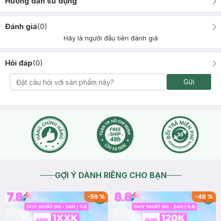
Hướng dẫn sử dụng
Đánh giá
(
0
)
Hãy là người đầu tiên đánh giá
Hỏi đáp
(
0
)
Gửi
GỢI Ý DÀNH RIÊNG CHO BẠN
-
59
%
-
48
%