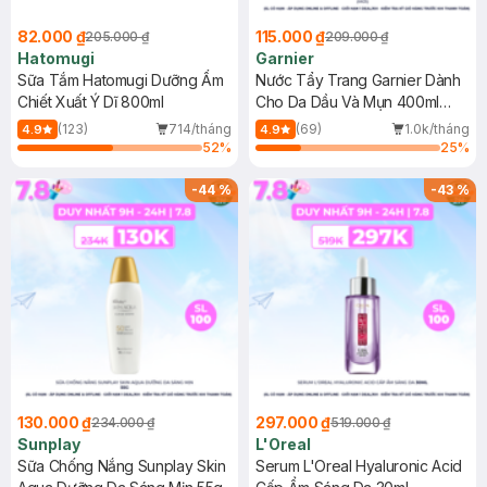
82.000 ₫
115.000 ₫
205.000 ₫
209.000 ₫
Hatomugi
Garnier
Sữa Tắm Hatomugi Dưỡng Ẩm
Nước Tẩy Trang Garnier Dành
Chiết Xuất Ý Dĩ 800ml
Cho Da Dầu Và Mụn 400ml
(Mới)
(123)
714/tháng
(69)
1.0k/tháng
4.9
4.9
52
%
25
%
-
44
%
-
43
%
130.000 ₫
297.000 ₫
234.000 ₫
519.000 ₫
Sunplay
L'Oreal
Sữa Chống Nắng Sunplay Skin
Serum L'Oreal Hyaluronic Acid