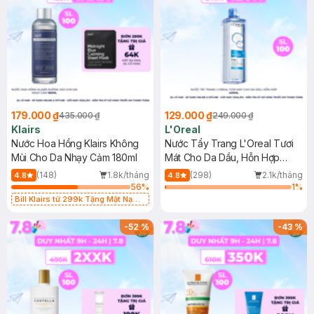
179.000 ₫
129.000 ₫
435.000 ₫
249.000 ₫
Klairs
L'Oreal
Nước Hoa Hồng Klairs Không
Nước Tẩy Trang L'Oreal Tươi
Mùi Cho Da Nhạy Cảm 180ml
Mát Cho Da Dầu, Hỗn Hợp
400ml
(148)
1.8k/tháng
(298)
2.1k/tháng
4.8
4.8
56
%
1
%
Bill Klairs từ 299k Tặng Mặt Nạ
Làm Dịu Da & Kiểm Soát Dầu Nhờn
25ml (SL Có Hạn)
-
52
%
-
43
%