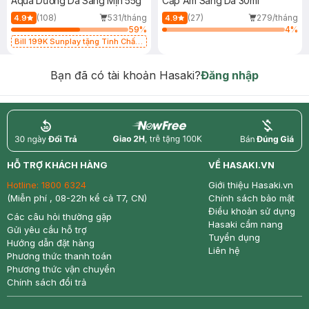
Aqua Dưỡng Da Sáng Mịn 55g
Cấp Ẩm Sáng Da 30ml
(108)
531/tháng
(27)
279/tháng
4.9
4.9
59
%
4
%
Bill 199K Sunplay tặng Tinh Chất
Chống Nắng 7g trị giá 30K (SL có
hạn)
Bạn đã có tài khoản Hasaki?
Đăng nhập
return
nowfree
price
HỖ TRỢ KHÁCH HÀNG
VỀ HASAKI.VN
Hotline:
1800 6324
Giới thiệu Hasaki.vn
(Miễn phí , 08-22h kể cả T7, CN)
Chính sách bảo mật
Điều khoản sử dụng
Các câu hỏi thường gặp
Hasaki cẩm nang
Gửi yêu cầu hỗ trợ
Tuyển dụng
Hướng dẫn đặt hàng
Liên hệ
Phương thức thanh toán
Phương thức vận chuyển
Chính sách đổi trả