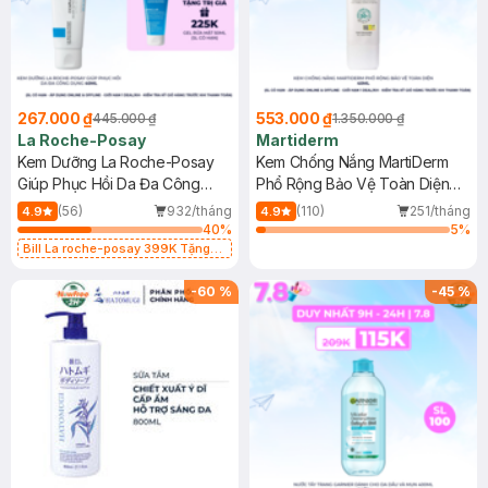
267.000 ₫
553.000 ₫
445.000 ₫
1.350.000 ₫
La Roche-Posay
Martiderm
Kem Dưỡng La Roche-Posay
Kem Chống Nắng MartiDerm
Giúp Phục Hồi Da Đa Công
Phổ Rộng Bảo Vệ Toàn Diện
Dụng 40ml
40ml
(56)
932/tháng
(110)
251/tháng
4.9
4.9
40
%
5
%
Bill La roche-posay 399K Tặng
Gel rửa mặt da dầu nhạy cảm 50ml
(SL có hạn)
-
60
%
-
45
%