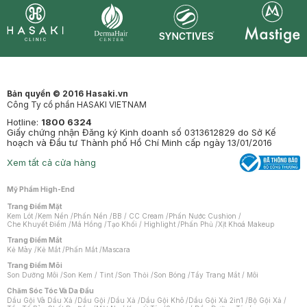
Synctives
Clinic
Dermahair
Mastige
Bản quyền © 2016 Hasaki.vn
Công Ty cổ phần HASAKI VIETNAM
Hotline:
1800 6324
Giấy chứng nhận Đăng ký Kinh doanh số 0313612829 do Sở Kế
hoạch và Đầu tư Thành phố Hồ Chí Minh cấp ngày 13/01/2016
Xem tất cả cửa hàng
Mỹ Phẩm High-End
Trang Điểm Mặt
Kem Lót
/
Kem Nền
/
Phấn Nền
/
BB / CC Cream
/
Phấn Nước Cushion
/
Che Khuyết Điểm
/
Má Hồng
/
Tạo Khối / Highlight
/
Phấn Phủ
/
Xịt Khoá Makeup
Trang Điểm Mắt
Kẻ Mày
/
Kẻ Mắt
/
Phấn Mắt
/
Mascara
Trang Điểm Môi
Son Dưỡng Môi
/
Son Kem / Tint
/
Son Thỏi
/
Son Bóng
/
Tẩy Trang Mắt / Môi
Chăm Sóc Tóc Và Da Đầu
Dầu Gội Và Dầu Xả
/
Dầu Gội
/
Dầu Xả
/
Dầu Gội Khô
/
Dầu Gội Xả 2in1
/
Bộ Gội Xả
/