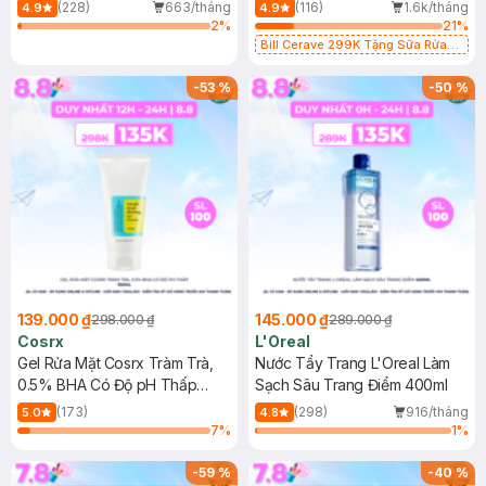
500ml
473ml
(228)
663/tháng
(116)
1.6k/tháng
4.9
4.9
2
%
21
%
Bill Cerave 299K Tặng Sữa Rửa
Mặt Cerave 30ml (SL có hạn)
-
53
%
-
50
%
139.000 ₫
145.000 ₫
298.000 ₫
289.000 ₫
Cosrx
L'Oreal
Gel Rửa Mặt Cosrx Tràm Trà,
Nước Tẩy Trang L'Oreal Làm
0.5% BHA Có Độ pH Thấp
Sạch Sâu Trang Điểm 400ml
150ml
(173)
(298)
916/tháng
5.0
4.8
7
%
1
%
-
59
%
-
40
%