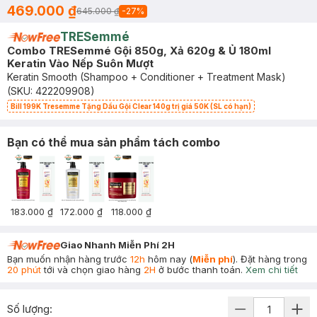
469.000 ₫
645.000 ₫
-
27
%
TRESemmé
Combo TRESemmé Gội 850g, Xả 620g & Ủ 180ml
Keratin Vào Nếp Suôn Mượt
Keratin Smooth (Shampoo + Conditioner + Treatment Mask)
(SKU:
422209908
)
Bill 199K Tresemme Tặng Dầu Gội Clear 140g trị giá 50K (SL có hạn)
Bạn có thể mua sản phẩm tách combo
183.000 ₫
172.000 ₫
118.000 ₫
Giao Nhanh Miễn Phí 2H
Bạn muốn nhận hàng trước
12h
hôm nay (
Miễn phí
). Đặt hàng trong
20 phút
tới và chọn giao hàng
2H
ở bước thanh toán.
Xem chi tiết
Số lượng: