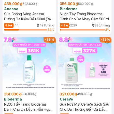
439.000 ₫
356.000 ₫
702.000 ₫
560.000 ₫
Anessa
Bioderma
Sữa Chống Nắng Anessa
Nước Tẩy Trang Bioderma
Dưỡng Da Kiềm Dầu 60ml (Bản
Dành Cho Da Nhạy Cảm 500ml
Mới)
(44)
491/tháng
(228)
820/tháng
4.9
4.9
34
%
3
%
-
36
%
-
33
%
361.000 ₫
327.000 ₫
560.000 ₫
490.000 ₫
Bioderma
CeraVe
Nước Tẩy Trang Bioderma
Sữa Rửa Mặt CeraVe Sạch Sâu
Dành Cho Da Dầu & Hỗn Hợp
Cho Da Thường Đến Da Dầu