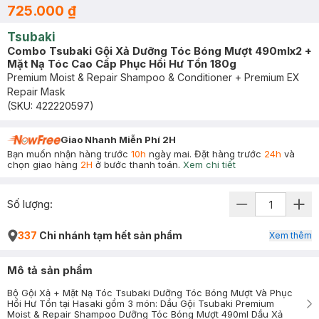
725.000 ₫
Tsubaki
Combo Tsubaki Gội Xả Dưỡng Tóc Bóng Mượt 490mlx2 +
Mặt Nạ Tóc Cao Cấp Phục Hồi Hư Tổn 180g
Premium Moist & Repair Shampoo & Conditioner + Premium EX
Repair Mask
(SKU:
422220597
)
Giao Nhanh Miễn Phí 2H
Bạn muốn nhận hàng trước
10h
ngày mai. Đặt hàng trước
24h
và
chọn giao hàng
2H
ở bước thanh toán.
Xem chi tiết
Số lượng:
337
Chi nhánh tạm hết sản phẩm
Xem thêm
Mô tả sản phẩm
Bộ Gội Xả + Mặt Nạ Tóc Tsubaki Dưỡng Tóc Bóng Mượt Và Phục
Hồi Hư Tổn tại Hasaki gồm 3 món: Dầu Gội Tsubaki Premium
Moist & Repair Shampoo Dưỡng Tóc Bóng Mượt 490ml Dầu Xả