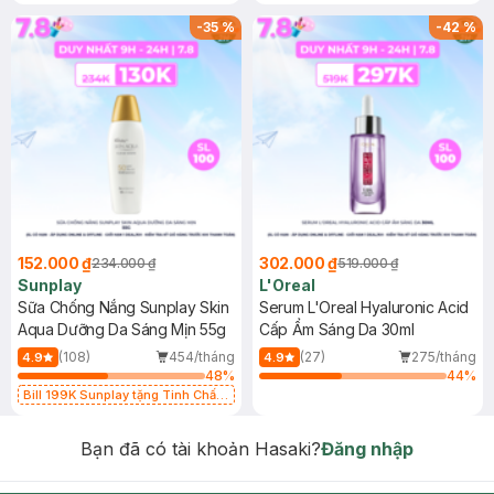
-
35
%
-
42
%
152.000 ₫
302.000 ₫
234.000 ₫
519.000 ₫
Sunplay
L'Oreal
Sữa Chống Nắng Sunplay Skin
Serum L'Oreal Hyaluronic Acid
Aqua Dưỡng Da Sáng Mịn 55g
Cấp Ẩm Sáng Da 30ml
(108)
454/tháng
(27)
275/tháng
4.9
4.9
48
%
44
%
Bill 199K Sunplay tặng Tinh Chất
Chống Nắng 7g trị giá 30K (SL có
hạn)
Bạn đã có tài khoản Hasaki?
Đăng nhập