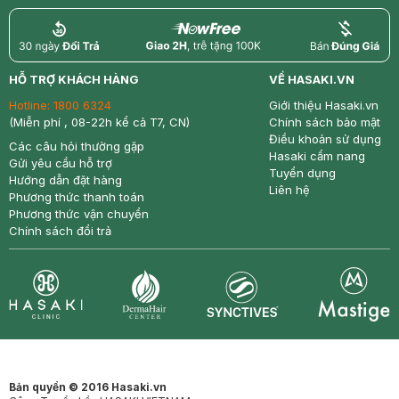
return
nowfree
price
HỖ TRỢ KHÁCH HÀNG
VỀ HASAKI.VN
Hotline:
1800 6324
Giới thiệu Hasaki.vn
(Miễn phí , 08-22h kể cả T7, CN)
Chính sách bảo mật
Điều khoản sử dụng
Các câu hỏi thường gặp
Hasaki cẩm nang
Gửi yêu cầu hỗ trợ
Tuyển dụng
Hướng dẫn đặt hàng
Liên hệ
Phương thức thanh toán
Phương thức vận chuyển
Chính sách đổi trả
Synctives
Clinic
Dermahair
Mastige
Bản quyền © 2016 Hasaki.vn