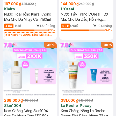
197.000 ₫
144.000 ₫
435.000 ₫
249.000 ₫
Klairs
L'Oreal
Nước Hoa Hồng Klairs Không
Nước Tẩy Trang L'Oreal Tươi
Mùi Cho Da Nhạy Cảm 180ml
Mát Cho Da Dầu, Hỗn Hợp
400ml
(148)
1.6k/tháng
(298)
1.9k/tháng
4.8
4.8
69
%
64
%
Bill Klairs từ 299k Tặng Mặt Nạ
Làm Dịu Da & Kiểm Soát Dầu Nhờn
25ml (SL Có Hạn)
-
46
%
-
38
%
266.000 ₫
381.000 ₫
495.000 ₫
610.000 ₫
Skin1004
La Roche-Posay
Kem Chống Nắng Skin1004
Kem Chống Nắng La Roche-
Cho Da Nhạy Cảm SPF 50+
Posay Phổ Rộng, Nâng Tông