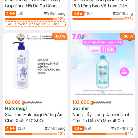
Giúp Phục Hồi Da Đa Công
Phổ Rộng Bảo Vệ Toàn Diện
Dụng 40ml
40ml
(56)
895/tháng
(110)
251/tháng
4.9
4.9
92
%
75
%
Bill La roche-posay 399K Tặng
Gel rửa mặt da dầu nhạy cảm 50ml
(SL có hạn)
-
60
%
-
36
%
82.000 ₫
133.000 ₫
205.000 ₫
209.000 ₫
Hatomugi
Garnier
Sữa Tắm Hatomugi Dưỡng Ẩm
Nước Tẩy Trang Garnier Dành
Chiết Xuất Ý Dĩ 800ml
Cho Da Dầu Và Mụn 400ml
(Mới)
(123)
714/tháng
(69)
907/tháng
4.9
4.9
52
%
64
%