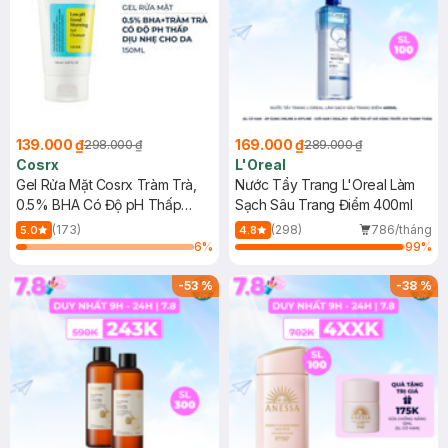
139.000 ₫
169.000 ₫
298.000 ₫
289.000 ₫
Cosrx
L'Oreal
Gel Rửa Mặt Cosrx Tràm Trà,
Nước Tẩy Trang L'Oreal Làm
0.5% BHA Có Độ pH Thấp
Sạch Sâu Trang Điểm 400ml
150ml
(173)
(298)
786/tháng
5.0
4.8
6
%
99
%
-
53
%
-
38
%