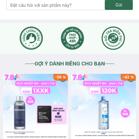
Gửi
GỢI Ý DÀNH RIÊNG CHO BẠN
-
55
%
-
42
%