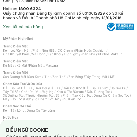
Công Ty cổ phần HASAKI VIETNAM
Hotline:
1800 6324
Giấy chứng nhận Đăng ký Kinh doanh số 0313612829 do Sở Kế
hoạch và Đầu tư Thành phố Hồ Chí Minh cấp ngày 13/01/2016
Xem tất cả cửa hàng
Mỹ Phẩm High-End
Trang Điểm Mặt
Kem Lót
/
Kem Nền
/
Phấn Nền
/
BB / CC Cream
/
Phấn Nước Cushion
/
Che Khuyết Điểm
/
Má Hồng
/
Tạo Khối / Highlight
/
Phấn Phủ
/
Xịt Khoá Makeup
Trang Điểm Mắt
Kẻ Mày
/
Kẻ Mắt
/
Phấn Mắt
/
Mascara
Trang Điểm Môi
Son Dưỡng Môi
/
Son Kem / Tint
/
Son Thỏi
/
Son Bóng
/
Tẩy Trang Mắt / Môi
Chăm Sóc Tóc Và Da Đầu
Dầu Gội Và Dầu Xả
/
Dầu Gội
/
Dầu Xả
/
Dầu Gội Khô
/
Dầu Gội Xả 2in1
/
Bộ Gội Xả
/
Tẩy Tế Bào Chết Da Đầu
/
Mặt Nạ / Kem Ủ Tóc
/
Serum / Dầu Dưỡng Tóc
/
Xịt Dưỡng Tóc
/
Thuốc Nhuộm Tóc
/
Sản Phẩm Tạo Kiểu Tóc
/
Dụng Cụ Chăm Sóc Tóc
/
Máy Sấy Tóc
/
Lược
/
Bộ Chăm Sóc Tóc
/
Phụ Kiện Tóc
Chăm Sóc Cơ Thể
Kem Tẩy Lông
/
Dụng Cụ Tẩy Lông
Nước Hoa
Nước Hoa Nữ
/
Nước Hoa Nam
/
Nước Hoa Cao Cấp
/
Xịt Thơm Toàn Thân
/
Nước Hoa Vùng Kín
Notice about cookies usage
BIỂU NGỮ COOKIE
Chăm Sóc Cá Nhân
Chống Muỗi
/
Khẩu Trang
/
Máy Massage
/
Mặt Nạ Xông Hơi
/
Nước Rửa Tay
/