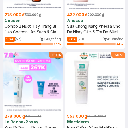
275.000 ₫
432.000 ₫
590.000 ₫
702.000 ₫
Cocoon
Anessa
Combo 2 Nước Tẩy Trang Bí
Sữa Chống Nắng Anessa Cho
Đao Cocoon Làm Sạch & Giảm
Da Nhạy Cảm & Trẻ Em 60ml
Dầu 500ml
(Mới)
(57)
1.4k/tháng
(23)
410/tháng
5.0
5.0
75
%
34
%
-
38
%
-
59
%
278.000 ₫
553.000 ₫
445.000 ₫
1.350.000 ₫
La Roche-Posay
Martiderm
Kem Dưỡng La Roche-Posay
Kem Chống Nắng MartiDerm