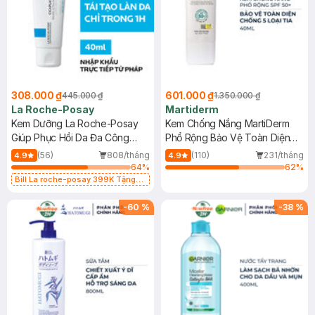
308.000 ₫
601.000 ₫
445.000 ₫
1.350.000 ₫
La Roche-Posay
Martiderm
Kem Dưỡng La Roche-Posay
Kem Chống Nắng MartiDerm
Giúp Phục Hồi Da Đa Công
Phổ Rộng Bảo Vệ Toàn Diện
Dụng 40ml
40ml
(56)
808/tháng
(110)
231/tháng
4.9
4.9
64
%
62
%
Bill La roche-posay 399K Tặng
Gel rửa mặt da dầu nhạy cảm 50ml
(SL có hạn)
-
60
%
-
38
%