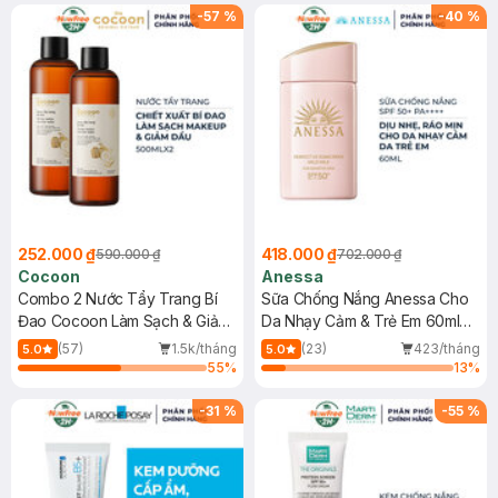
-
57
%
-
40
%
252.000 ₫
418.000 ₫
590.000 ₫
702.000 ₫
Cocoon
Anessa
Combo 2 Nước Tẩy Trang Bí
Sữa Chống Nắng Anessa Cho
Đao Cocoon Làm Sạch & Giảm
Da Nhạy Cảm & Trẻ Em 60ml
Dầu 500ml
(Mới)
(57)
1.5k/tháng
(23)
423/tháng
5.0
5.0
55
%
13
%
-
31
%
-
55
%