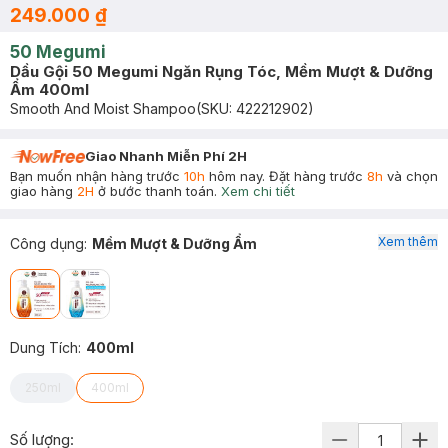
249.000 ₫
50 Megumi
Dầu Gội 50 Megumi Ngăn Rụng Tóc, Mềm Mượt & Dưỡng
Ẩm 400ml
Smooth And Moist Shampoo
(SKU:
422212902
)
Giao Nhanh Miễn Phí 2H
Bạn muốn nhận hàng trước
10h
hôm nay. Đặt hàng trước
8h
và chọn
giao hàng
2H
ở bước thanh toán.
Xem chi tiết
Xem thêm
Công dụng
:
Mềm Mượt & Dưỡng Ẩm
Dung Tích
:
400ml
250ml
400ml
Số lượng: