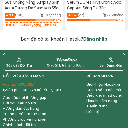
Sữa Chống Nắng Sunplay Skin
Serum L'Oreal Hyaluronic Acid
Aqua Dưỡng Da Sáng Mịn 55g
Cấp Ẩm Sáng Da 30ml
(108)
507/tháng
(27)
275/tháng
4.9
4.9
64
%
47
%
Bill 199K Sunplay tặng Tinh Chất
Chống Nắng 7g trị giá 30K (SL có
hạn)
Bạn đã có tài khoản Hasaki?
Đăng nhập
return
nowfree
price
HỖ TRỢ KHÁCH HÀNG
VỀ HASAKI.VN
Hotline:
1800 6324
Giới thiệu Hasaki.vn
(Miễn phí , 08-22h kể cả T7, CN)
Chính sách bảo mật
Điều khoản sử dụng
Các câu hỏi thường gặp
Hasaki cẩm nang
Gửi yêu cầu hỗ trợ
Tuyển dụng
Hướng dẫn đặt hàng
Liên hệ
Phương thức thanh toán
Phương thức vận chuyển
Chính sách đổi trả