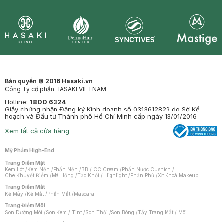
Synctives
Clinic
Dermahair
Mastige
Bản quyền © 2016 Hasaki.vn
Công Ty cổ phần HASAKI VIETNAM
Hotline:
1800 6324
Giấy chứng nhận Đăng ký Kinh doanh số 0313612829 do Sở Kế
hoạch và Đầu tư Thành phố Hồ Chí Minh cấp ngày 13/01/2016
Xem tất cả cửa hàng
Mỹ Phẩm High-End
Trang Điểm Mặt
Kem Lót
/
Kem Nền
/
Phấn Nền
/
BB / CC Cream
/
Phấn Nước Cushion
/
Che Khuyết Điểm
/
Má Hồng
/
Tạo Khối / Highlight
/
Phấn Phủ
/
Xịt Khoá Makeup
Trang Điểm Mắt
Kẻ Mày
/
Kẻ Mắt
/
Phấn Mắt
/
Mascara
Trang Điểm Môi
Son Dưỡng Môi
/
Son Kem / Tint
/
Son Thỏi
/
Son Bóng
/
Tẩy Trang Mắt / Môi