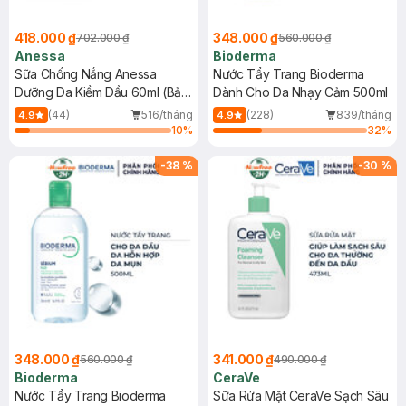
418.000 ₫
348.000 ₫
702.000 ₫
560.000 ₫
Anessa
Bioderma
Sữa Chống Nắng Anessa
Nước Tẩy Trang Bioderma
Dưỡng Da Kiềm Dầu 60ml (Bản
Dành Cho Da Nhạy Cảm 500ml
Mới)
(44)
516/tháng
(228)
839/tháng
4.9
4.9
10
%
32
%
-
38
%
-
30
%
348.000 ₫
341.000 ₫
560.000 ₫
490.000 ₫
Bioderma
CeraVe
Nước Tẩy Trang Bioderma
Sữa Rửa Mặt CeraVe Sạch Sâu