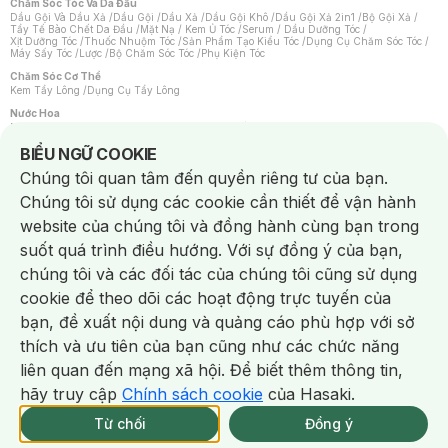
Chăm Sóc Tóc Và Da Đầu
Dầu Gội Và Dầu Xả
/
Dầu Gội
/
Dầu Xả
/
Dầu Gội Khô
/
Dầu Gội Xả 2in1
/
Bộ Gội Xả
/
Tẩy Tế Bào Chết Da Đầu
/
Mặt Nạ / Kem Ủ Tóc
/
Serum / Dầu Dưỡng Tóc
/
Xịt Dưỡng Tóc
/
Thuốc Nhuộm Tóc
/
Sản Phẩm Tạo Kiểu Tóc
/
Dụng Cụ Chăm Sóc Tóc
/
Máy Sấy Tóc
/
Lược
/
Bộ Chăm Sóc Tóc
/
Phụ Kiện Tóc
Chăm Sóc Cơ Thể
Kem Tẩy Lông
/
Dụng Cụ Tẩy Lông
Nước Hoa
Nước Hoa Nữ
/
Nước Hoa Nam
/
Nước Hoa Cao Cấp
/
Xịt Thơm Toàn Thân
/
Nước Hoa Vùng Kín
Notice about cookies usage
BIỂU NGỮ COOKIE
Chăm Sóc Cá Nhân
Chúng tôi quan tâm đến quyền riêng tư của bạn.
Chống Muỗi
/
Khẩu Trang
/
Máy Massage
/
Mặt Nạ Xông Hơi
/
Nước Rửa Tay
/
Sản Phẩm Chăm Sóc Khác
/
Bàn Chải Đánh Răng
/
Bàn Chải Điện
/
Chúng tôi sử dụng các cookie cần thiết để vận hành
Hỗ Trợ Trắng Răng
/
Kem Đánh Răng
/
Máy Tăm Nước
/
Nước Súc Miệng
/
Tăm / Chỉ Nha Khoa
/
Xịt Thơm Miệng
/
Dung Dịch Vệ Sinh
/
Dưỡng Vùng Kín
/
website của chúng tôi và đồng hành cùng bạn trong
Khăn Ướt Vệ Sinh Vùng Kín
/
Băng Vệ Sinh
/
Tampon
/
Bọt Cạo Râu
/
Dao Cạo Râu
/
Máy Cạo Râu
suốt quá trình điều hướng. Với sự đồng ý của bạn,
Vấn Đề Về Da
chúng tôi và các đối tác của chúng tôi cũng sử dụng
Da Dầu / Lỗ Chân Lông To
/
Da Khô / Mất Nước
/
Da Lão Hóa
/
Da Mụn
/
Da Nhạy Cảm / Kích Ứng
/
Da Xỉn Màu
/
Thâm / Nám / Tàn Nhang
/
cookie để theo dõi các hoạt động trực tuyến của
Quầng Thâm & Bọng Mắt
/
Sẹo
/
Viêm Da Cơ Địa
bạn, đề xuất nội dung và quảng cáo phù hợp với sở
Dụng Cụ / Phụ Kiện Chăm Sóc Da
Chat i
Bông Tẩy Trang
/
Khăn Lau Mặt Khô
/
Dụng Cụ / Máy Rửa Mặt
/
Máy Chăm Sóc Da
/
thích và ưu tiên của bạn cũng như các chức năng
Dụng Cụ Chăm Sóc Khác
liên quan đến mạng xã hội. Để biết thêm thông tin,
hãy truy cập
Chính sách cookie
của Hasaki.
NowFree 2H
Giao Nhanh Miễn Phí 2H
Xem chi tiết
Từ chối
Đồng ý
THÔNG BÁO
337 CN TẠM HẾT SP
KHI CÓ HÀNG ONLINE