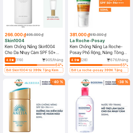
266.000 ₫
381.000 ₫
495.000 ₫
610.000 ₫
Skin1004
La Roche-Posay
Kem Chống Nắng Skin1004
Kem Chống Nắng La Roche-
Cho Da Nhạy Cảm SPF 50+
Posay Phổ Rộng, Nâng Tông
50ml
Kiềm Dầu 50ml
(119)
905/tháng
(28)
676/tháng
4.8
4.9
64
%
65
%
Bill Skin1004 từ 399k Tặng Kem
Bill La roche-posay 399K Tặng
Chống Nắng Cho Da Nhạy Cảm
Gel rửa mặt da dầu nhạy cảm 50ml
SPF 50+ 20ml (SL Có Hạn)
(SL có hạn)
-
40
%
-
38
%