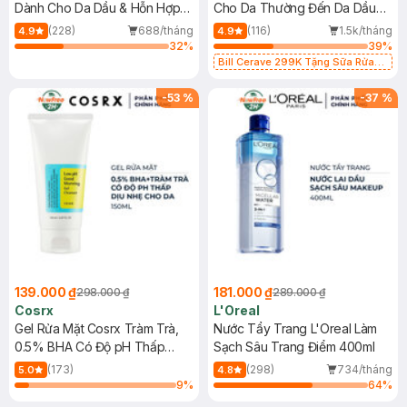
Dành Cho Da Dầu & Hỗn Hợp
Cho Da Thường Đến Da Dầu
500ml
473ml
(228)
688/tháng
(116)
1.5k/tháng
4.9
4.9
32
%
39
%
Bill Cerave 299K Tặng Sữa Rửa
Mặt Cerave 30ml (SL có hạn)
-
53
%
-
37
%
139.000 ₫
181.000 ₫
298.000 ₫
289.000 ₫
Cosrx
L'Oreal
Gel Rửa Mặt Cosrx Tràm Trà,
Nước Tẩy Trang L'Oreal Làm
0.5% BHA Có Độ pH Thấp
Sạch Sâu Trang Điểm 400ml
150ml
(173)
(298)
734/tháng
5.0
4.8
9
%
64
%