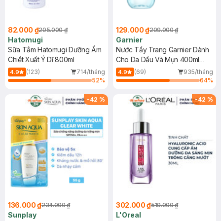
82.000 ₫
129.000 ₫
205.000 ₫
209.000 ₫
Hatomugi
Garnier
Sữa Tắm Hatomugi Dưỡng Ẩm
Nước Tẩy Trang Garnier Dành
Chiết Xuất Ý Dĩ 800ml
Cho Da Dầu Và Mụn 400ml
(Mới)
(123)
714/tháng
(69)
935/tháng
4.9
4.9
52
%
64
%
-
42
%
-
42
%
136.000 ₫
302.000 ₫
234.000 ₫
519.000 ₫
Sunplay
L'Oreal