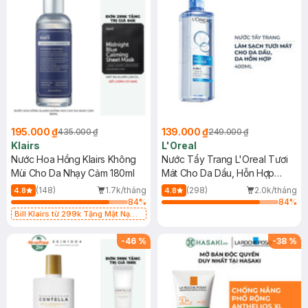
195.000 ₫
139.000 ₫
435.000 ₫
249.000 ₫
Klairs
L'Oreal
Nước Hoa Hồng Klairs Không
Nước Tẩy Trang L'Oreal Tươi
Mùi Cho Da Nhạy Cảm 180ml
Mát Cho Da Dầu, Hỗn Hợp
400ml
(148)
1.7k/tháng
(298)
2.0k/tháng
4.8
4.8
84
%
84
%
Bill Klairs từ 299k Tặng Mặt Nạ
Làm Dịu Da & Kiểm Soát Dầu Nhờn
25ml (SL Có Hạn)
-
46
%
-
38
%