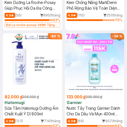
Kem Dưỡng La Roche-Posay
Kem Chống Nắng MartiDerm
Giúp Phục Hồi Da Đa Công
Phổ Rộng Bảo Vệ Toàn Diện
Dụng 40ml
40ml
(56)
895/tháng
(110)
251/tháng
4.9
4.9
93
%
75
%
Bill La roche-posay 399K Tặng
Gel rửa mặt da dầu nhạy cảm 50ml
(SL có hạn)
-
60
%
-
36
%
82.000 ₫
133.000 ₫
205.000 ₫
209.000 ₫
Hatomugi
Garnier
Sữa Tắm Hatomugi Dưỡng Ẩm
Nước Tẩy Trang Garnier Dành
Chiết Xuất Ý Dĩ 800ml
Cho Da Dầu Và Mụn 400ml
(Mới)
(123)
714/tháng
(69)
907/tháng
4.9
4.9
52
%
64
%