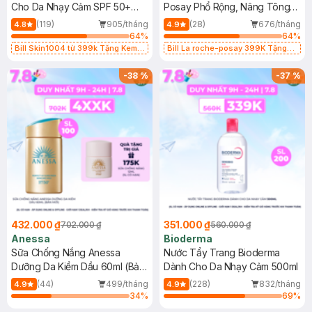
Cho Da Nhạy Cảm SPF 50+
Posay Phổ Rộng, Nâng Tông
50ml
Kiềm Dầu 50ml
(119)
905/tháng
(28)
676/tháng
4.8
4.9
64
%
64
%
Bill Skin1004 từ 399k Tặng Kem
Bill La roche-posay 399K Tặng
Chống Nắng Cho Da Nhạy Cảm
Gel rửa mặt da dầu nhạy cảm 50ml
SPF 50+ 20ml (SL Có Hạn)
(SL có hạn)
-
38
%
-
37
%
432.000 ₫
351.000 ₫
702.000 ₫
560.000 ₫
Anessa
Bioderma
Sữa Chống Nắng Anessa
Nước Tẩy Trang Bioderma
Dưỡng Da Kiềm Dầu 60ml (Bản
Dành Cho Da Nhạy Cảm 500ml
Mới)
(44)
499/tháng
(228)
832/tháng
4.9
4.9
34
%
69
%