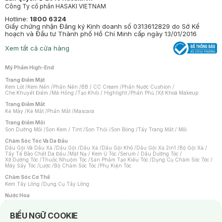
Công Ty cổ phần HASAKI VIETNAM
Hotline:
1800 6324
Giấy chứng nhận Đăng ký Kinh doanh số 0313612829 do Sở Kế
hoạch và Đầu tư Thành phố Hồ Chí Minh cấp ngày 13/01/2016
Xem tất cả cửa hàng
Mỹ Phẩm High-End
Trang Điểm Mặt
Kem Lót
/
Kem Nền
/
Phấn Nền
/
BB / CC Cream
/
Phấn Nước Cushion
/
Che Khuyết Điểm
/
Má Hồng
/
Tạo Khối / Highlight
/
Phấn Phủ
/
Xịt Khoá Makeup
Trang Điểm Mắt
Kẻ Mày
/
Kẻ Mắt
/
Phấn Mắt
/
Mascara
Trang Điểm Môi
Son Dưỡng Môi
/
Son Kem / Tint
/
Son Thỏi
/
Son Bóng
/
Tẩy Trang Mắt / Môi
Chăm Sóc Tóc Và Da Đầu
Dầu Gội Và Dầu Xả
/
Dầu Gội
/
Dầu Xả
/
Dầu Gội Khô
/
Dầu Gội Xả 2in1
/
Bộ Gội Xả
/
Tẩy Tế Bào Chết Da Đầu
/
Mặt Nạ / Kem Ủ Tóc
/
Serum / Dầu Dưỡng Tóc
/
Xịt Dưỡng Tóc
/
Thuốc Nhuộm Tóc
/
Sản Phẩm Tạo Kiểu Tóc
/
Dụng Cụ Chăm Sóc Tóc
/
Máy Sấy Tóc
/
Lược
/
Bộ Chăm Sóc Tóc
/
Phụ Kiện Tóc
Chăm Sóc Cơ Thể
Kem Tẩy Lông
/
Dụng Cụ Tẩy Lông
Nước Hoa
Nước Hoa Nữ
/
Nước Hoa Nam
/
Nước Hoa Cao Cấp
/
Xịt Thơm Toàn Thân
/
Nước Hoa Vùng Kín
Notice about cookies usage
BIỂU NGỮ COOKIE
Chăm Sóc Cá Nhân