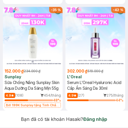
-
35
%
-
42
%
152.000 ₫
302.000 ₫
234.000 ₫
519.000 ₫
Sunplay
L'Oreal
Sữa Chống Nắng Sunplay Skin
Serum L'Oreal Hyaluronic Acid
Aqua Dưỡng Da Sáng Mịn 55g
Cấp Ẩm Sáng Da 30ml
(108)
454/tháng
(27)
275/tháng
4.9
4.9
48
%
44
%
Bill 199K Sunplay tặng Tinh Chất
Chống Nắng 7g trị giá 30K (SL có
hạn)
Bạn đã có tài khoản Hasaki?
Đăng nhập