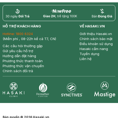
return
nowfree
price
HỖ TRỢ KHÁCH HÀNG
VỀ HASAKI.VN
Hotline:
1800 6324
Giới thiệu Hasaki.vn
(Miễn phí , 08-22h kể cả T7, CN)
Chính sách bảo mật
Điều khoản sử dụng
Các câu hỏi thường gặp
Hasaki cẩm nang
Gửi yêu cầu hỗ trợ
Tuyển dụng
Hướng dẫn đặt hàng
Liên hệ
Phương thức thanh toán
Phương thức vận chuyển
Chính sách đổi trả
Synctives
Clinic
Dermahair
Mastige
Bản quyền © 2016 Hasaki.vn