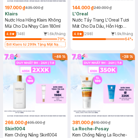
197.000 ₫
144.000 ₫
435.000 ₫
249.000 ₫
Klairs
L'Oreal
Nước Hoa Hồng Klairs Không
Nước Tẩy Trang L'Oreal Tươi
Mùi Cho Da Nhạy Cảm 180ml
Mát Cho Da Dầu, Hỗn Hợp
400ml
(148)
1.6k/tháng
(298)
1.9k/tháng
4.8
4.8
70
%
64
%
Bill Klairs từ 299k Tặng Mặt Nạ
Làm Dịu Da & Kiểm Soát Dầu Nhờn
25ml (SL Có Hạn)
-
46
%
-
38
%
266.000 ₫
381.000 ₫
495.000 ₫
610.000 ₫
Skin1004
La Roche-Posay
Kem Chống Nắng Skin1004
Kem Chống Nắng La Roche-