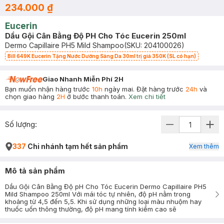
234.000 ₫
Eucerin
Dầu Gội Cân Bằng Độ PH Cho Tóc Eucerin 250ml
Dermo Capillaire PH5 Mild Shampoo
(SKU:
204100026
)
Bill 649K Eucerin Tặng Nước Dưỡng Sáng Da 30ml trị giá 350K (SL có hạn)
Giao Nhanh Miễn Phí 2H
Bạn muốn nhận hàng trước
10h
ngày mai. Đặt hàng trước
24h
và
chọn giao hàng
2H
ở bước thanh toán.
Xem chi tiết
Số lượng:
337
Chi nhánh tạm hết sản phẩm
Xem thêm
Mô tả sản phẩm
Dầu Gội Cân Bằng Độ pH Cho Tóc Eucerin Dermo Capillaire PH5
Mild Shampoo 250ml Với mái tóc tự nhiên, độ pH nằm trong
khoảng từ 4,5 đến 5,5. Khi sử dụng những loại màu nhuộm hay
thuốc uốn thông thường, độ pH mang tính kiềm cao sẽ