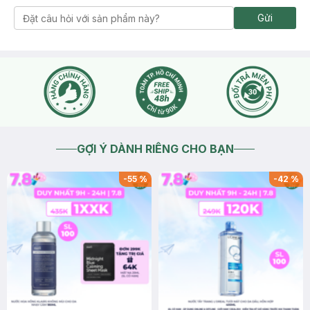
Gửi
GỢI Ý DÀNH RIÊNG CHO BẠN
-
55
%
-
42
%