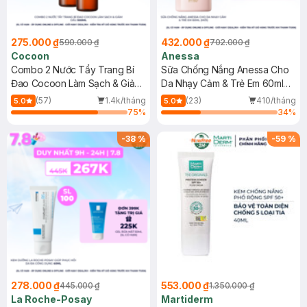
275.000 ₫
432.000 ₫
590.000 ₫
702.000 ₫
Cocoon
Anessa
Combo 2 Nước Tẩy Trang Bí
Sữa Chống Nắng Anessa Cho
Đao Cocoon Làm Sạch & Giảm
Da Nhạy Cảm & Trẻ Em 60ml
Dầu 500ml
(Mới)
(57)
1.4k/tháng
(23)
410/tháng
5.0
5.0
75
%
34
%
-
38
%
-
59
%
278.000 ₫
553.000 ₫
445.000 ₫
1.350.000 ₫
La Roche-Posay
Martiderm