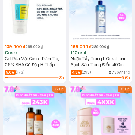
139.000 ₫
169.000 ₫
298.000 ₫
289.000 ₫
Cosrx
L'Oreal
Gel Rửa Mặt Cosrx Tràm Trà,
Nước Tẩy Trang L'Oreal Làm
0.5% BHA Có Độ pH Thấp
Sạch Sâu Trang Điểm 400ml
150ml
(173)
(298)
786/tháng
5.0
4.8
6
%
99
%
-
53
%
-
38
%