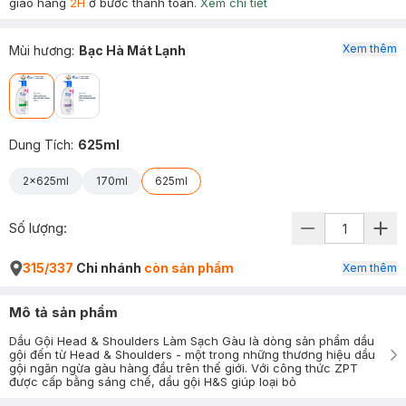
giao hàng
2H
ở bước thanh toán.
Xem chi tiết
Xem thêm
Mùi hương
:
Bạc Hà Mát Lạnh
Dung Tích
:
625ml
2x625ml
170ml
625ml
Số lượng:
315/337
Chi nhánh
còn sản phẩm
Xem thêm
Mô tả sản phẩm
Dầu Gội Head & Shoulders Làm Sạch Gàu là dòng sản phẩm dầu
gội đến từ Head & Shoulders - một trong những thương hiệu dầu
gội ngăn ngừa gàu hàng đầu trên thế giới. Với công thức ZPT
được cấp bằng sáng chế, dầu gội H&S giúp loại bỏ