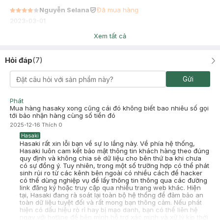
Nguyễn Selana
Đã mua hàng
2023-03-01
Càng ngứa và gàu hơn. Mình gội H&S xanh lá thì ok nhưng màu
Xem tất cả
tím k hợp. Dù sp để trị ngứa da đầu.
Hỏi đáp
(
7
)
Gửi
Phát
Mua hàng hasaky xong cũng cái đó không biết bao nhiêu số gọi
tới bảo nhận hàng cùng số tiền đó
2025-12-16
Thích
0
Hasaki
Hasaki rất xin lỗi bạn về sự lo lắng này. Về phía hệ thống,
Hasaki luôn cam kết bảo mật thông tin khách hàng theo đúng
quy định và không chia sẻ dữ liệu cho bên thứ ba khi chưa
có sự đồng ý. Tuy nhiên, trong một số trường hợp có thể phát
sinh rủi ro từ các kênh bên ngoài có nhiều cách để hacker
có thể dùng nghiệp vụ để lấy thông tin thông qua các đường
link đăng ký hoặc truy cập qua nhiều trang web khác. Hiện
tại, Hasaki đang rà soát lại toàn bộ hệ thống để đảm bảo an
toàn dữ liệu tuyệt đối và rất mong bạn thông cảm. Nếu phát
hiện có dấu hiệu rò rỉ hay bị mạo danh, bạn có thể liên hệ
ngay với hotline để bên mình hỗ trợ xác minh và xử lý kịp thời.