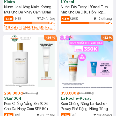
Klairs
L'Oreal
Nước Hoa Hồng Klairs Không
Nước Tẩy Trang L'Oreal Tươi
Mùi Cho Da Nhạy Cảm 180ml
Mát Cho Da Dầu, Hỗn Hợp
400ml
(148)
1.5k/tháng
(298)
1.9k/tháng
4.8
4.8
64
%
64
%
Bill Klairs từ 299k Tặng Mặt Nạ
Làm Dịu Da & Kiểm Soát Dầu Nhờn
25ml (SL Có Hạn)
-
46
%
-
43
%
266.000 ₫
350.000 ₫
495.000 ₫
610.000 ₫
Skin1004
La Roche-Posay
Kem Chống Nắng Skin1004
Kem Chống Nắng La Roche-
Cho Da Nhạy Cảm SPF 50+
Posay Phổ Rộng, Nâng Tông
50ml
Kiềm Dầu 50ml
(119)
905/tháng
(28)
736/tháng
4.8
4.9