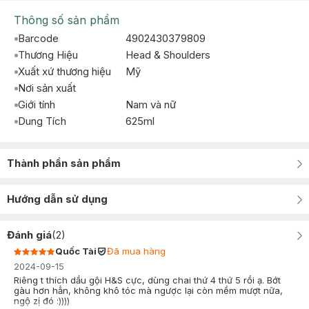
Thông số sản phẩm
Barcode
4902430379809
Thương Hiệu
Head & Shoulders
Xuất xứ thương hiệu
Mỹ
Nơi sản xuất
Giới tính
Nam và nữ
Dung Tích
625ml
Thành phần sản phẩm
Hướng dẫn sử dụng
Đánh giá
(
2
)
Quốc Tài
Đã mua hàng
2024-09-15
Riêng t thích dầu gội H&S cực, dùng chai thứ 4 thứ 5 rồi ạ. Bớt
gàu hơn hẳn, không khô tóc mà ngược lại còn mềm mượt nữa,
ngộ zị đó :))))