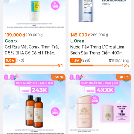
139.000 ₫
145.000 ₫
298.000 ₫
289.000 ₫
Cosrx
L'Oreal
Gel Rửa Mặt Cosrx Tràm Trà,
Nước Tẩy Trang L'Oreal Làm
0.5% BHA Có Độ pH Thấp
Sạch Sâu Trang Điểm 400ml
150ml
(173)
(298)
916/tháng
5.0
4.8
8
%
45
%
-
59
%
-
40
%