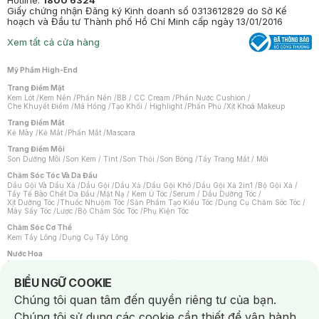
Hotline:
1800 6324
Giấy chứng nhận Đăng ký Kinh doanh số 0313612829 do Sở Kế
hoạch và Đầu tư Thành phố Hồ Chí Minh cấp ngày 13/01/2016
Xem tất cả cửa hàng
Mỹ Phẩm High-End
Trang Điểm Mặt
Kem Lót
/
Kem Nền
/
Phấn Nền
/
BB / CC Cream
/
Phấn Nước Cushion
/
Che Khuyết Điểm
/
Má Hồng
/
Tạo Khối / Highlight
/
Phấn Phủ
/
Xịt Khoá Makeup
Trang Điểm Mắt
Kẻ Mày
/
Kẻ Mắt
/
Phấn Mắt
/
Mascara
Trang Điểm Môi
Son Dưỡng Môi
/
Son Kem / Tint
/
Son Thỏi
/
Son Bóng
/
Tẩy Trang Mắt / Môi
Chăm Sóc Tóc Và Da Đầu
Dầu Gội Và Dầu Xả
/
Dầu Gội
/
Dầu Xả
/
Dầu Gội Khô
/
Dầu Gội Xả 2in1
/
Bộ Gội Xả
/
Tẩy Tế Bào Chết Da Đầu
/
Mặt Nạ / Kem Ủ Tóc
/
Serum / Dầu Dưỡng Tóc
/
Xịt Dưỡng Tóc
/
Thuốc Nhuộm Tóc
/
Sản Phẩm Tạo Kiểu Tóc
/
Dụng Cụ Chăm Sóc Tóc
/
Máy Sấy Tóc
/
Lược
/
Bộ Chăm Sóc Tóc
/
Phụ Kiện Tóc
Chăm Sóc Cơ Thể
Kem Tẩy Lông
/
Dụng Cụ Tẩy Lông
Nước Hoa
Nước Hoa Nữ
/
Nước Hoa Nam
/
Nước Hoa Cao Cấp
/
Xịt Thơm Toàn Thân
/
Nước Hoa Vùng Kín
Notice about cookies usage
BIỂU NGỮ COOKIE
Chăm Sóc Cá Nhân
Chúng tôi quan tâm đến quyền riêng tư của bạn.
Chống Muỗi
/
Khẩu Trang
/
Máy Massage
/
Mặt Nạ Xông Hơi
/
Nước Rửa Tay
/
Sản Phẩm Chăm Sóc Khác
/
Bàn Chải Đánh Răng
/
Bàn Chải Điện
/
Chúng tôi sử dụng các cookie cần thiết để vận hành
Hỗ Trợ Trắng Răng
/
Kem Đánh Răng
/
Máy Tăm Nước
/
Nước Súc Miệng
/