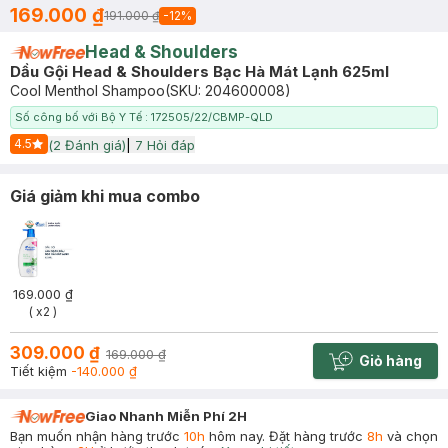
169.000 ₫
191.000 ₫
-
12
%
Head & Shoulders
Dầu Gội Head & Shoulders Bạc Hà Mát Lạnh 625ml
Cool Menthol Shampoo
(SKU:
204600008
)
Số công bố với Bộ Y Tế : 172505/22/CBMP-QLD
4.5
(
2
Đánh giá)
|
7
Hỏi đáp
Start Icon
Giá giảm khi mua combo
169.000 ₫
( x2 )
309.000 ₫
169.000 ₫
Giỏ hàng
Cart plus 
Tiết kiệm
-140.000 ₫
Giao Nhanh Miễn Phí 2H
Bạn muốn nhận hàng trước
10h
hôm nay. Đặt hàng trước
8h
và chọn