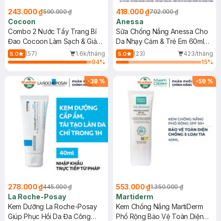
243.000 ₫
418.000 ₫
590.000 ₫
702.000 ₫
Cocoon
Anessa
Combo 2 Nước Tẩy Trang Bí
Sữa Chống Nắng Anessa Cho
Đao Cocoon Làm Sạch & Giảm
Da Nhạy Cảm & Trẻ Em 60ml
Dầu 500ml
(Mới)
(57)
1.6k/tháng
(23)
423/tháng
5.0
5.0
94
%
15
%
-
38
%
-
59
%
278.000 ₫
553.000 ₫
445.000 ₫
1.350.000 ₫
La Roche-Posay
Martiderm
Kem Dưỡng La Roche-Posay
Kem Chống Nắng MartiDerm
Giúp Phục Hồi Da Đa Công
Phổ Rộng Bảo Vệ Toàn Diện