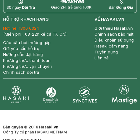
return
nowfree
price
HỖ TRỢ KHÁCH HÀNG
VỀ HASAKI.VN
Hotline:
1800 6324
Giới thiệu Hasaki.vn
(Miễn phí , 08-22h kể cả T7, CN)
Chính sách bảo mật
Điều khoản sử dụng
Các câu hỏi thường gặp
Hasaki cẩm nang
Gửi yêu cầu hỗ trợ
Tuyển dụng
Hướng dẫn đặt hàng
Liên hệ
Phương thức thanh toán
Phương thức vận chuyển
Chính sách đổi trả
Synctives
Clinic
Dermahair
Mastige
Bản quyền © 2016 Hasaki.vn
Công Ty cổ phần HASAKI VIETNAM