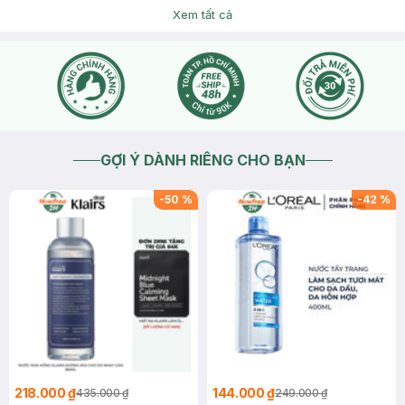
Một lần nữa Hasaki chân thành xin lỗi bạn ạ
Xem tất cả
2025-12-16
Thích
0
Đinh Thị Hồng Hà
Shop để đảm bảo giao trong 2h. Trễ 1 ngày gọi ko bắt máy ạ
shop?
2025-09-29
Thích
0
Hasaki
Dạ Hasaki rất tiếc về trải nghiệm chưa tốt của mình tại Hasaki
ạ, nhờ bạn chủ động inbox gửi thông tin mã đơn hàng hoặc
GỢI Ý DÀNH RIÊNG CHO BẠN
số điện thoại nhận hàng Hasaki kiểm tra cụ thể cho mình ạ
2025-09-29
Thích
0
-
50
%
-
42
%
218.000 ₫
144.000 ₫
435.000 ₫
249.000 ₫