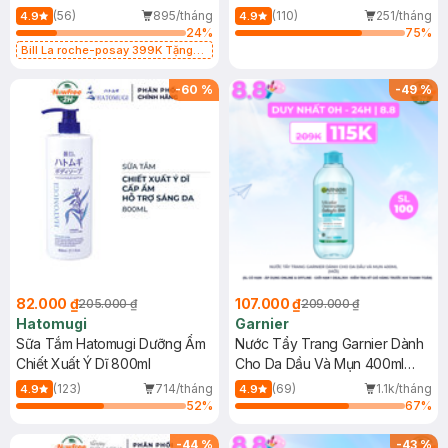
Dụng 40ml
40ml
(56)
895/tháng
(110)
251/tháng
4.9
4.9
24
%
75
%
Bill La roche-posay 399K Tặng
Gel rửa mặt da dầu nhạy cảm 50ml
(SL có hạn)
-
60
%
-
49
%
82.000 ₫
107.000 ₫
205.000 ₫
209.000 ₫
Hatomugi
Garnier
Sữa Tắm Hatomugi Dưỡng Ẩm
Nước Tẩy Trang Garnier Dành
Chiết Xuất Ý Dĩ 800ml
Cho Da Dầu Và Mụn 400ml
(Mới)
(123)
714/tháng
(69)
1.1k/tháng
4.9
4.9
52
%
67
%
-
44
%
-
43
%