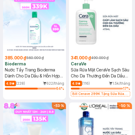
385.000 ₫
341.000 ₫
560.000 ₫
490.000 ₫
Bioderma
CeraVe
Nước Tẩy Trang Bioderma
Sữa Rửa Mặt CeraVe Sạch Sâu
Dành Cho Da Dầu & Hỗn Hợp
Cho Da Thường Đến Da Dầu
500ml
473ml
(228)
622/tháng
(116)
1.5k/tháng
4.9
4.9
64
%
17
%
Bill Cerave 299K Tặng Sữa Rửa
Mặt Cerave 30ml (SL có hạn)
-
53
%
-
50
%