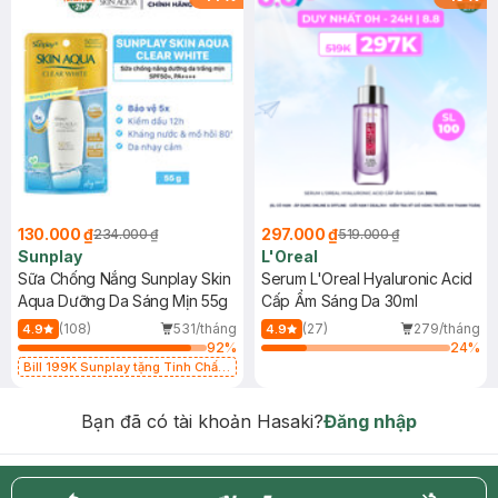
130.000 ₫
297.000 ₫
234.000 ₫
519.000 ₫
Sunplay
L'Oreal
Sữa Chống Nắng Sunplay Skin
Serum L'Oreal Hyaluronic Acid
Aqua Dưỡng Da Sáng Mịn 55g
Cấp Ẩm Sáng Da 30ml
(108)
531/tháng
(27)
279/tháng
4.9
4.9
92
%
24
%
Bill 199K Sunplay tặng Tinh Chất
Chống Nắng 7g trị giá 30K (SL có
hạn)
Bạn đã có tài khoản Hasaki?
Đăng nhập