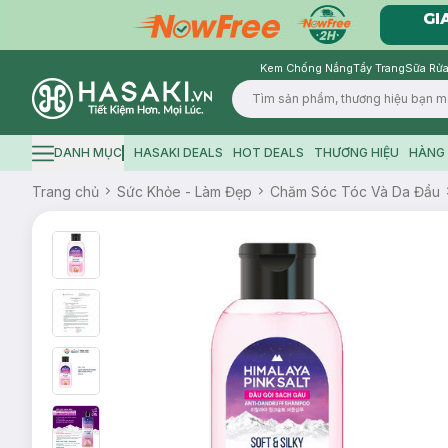
Kem Chống Nắng
Tẩy Trang
Sữa Rửa
Logo
DANH MỤC
HASAKI DEALS
HOT DEALS
THƯƠNG HIỆU
HÀNG 
Hamburger icon
Trang chủ
Sức Khỏe - Làm Đẹp
Chăm Sóc Tóc Và Da Đầu