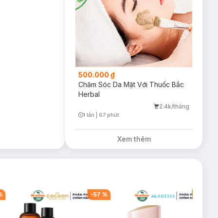
500.000 ₫
Chăm Sóc Da Mặt Với Thuốc Bắc
Herbal
2.4k/tháng
1 lần
|
67 phút
Timer Gray Icon
Xem thêm
%
-
57
%
-
40
%