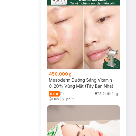
450.000 ₫
Mesoderm Dưỡng Sáng Vitamin
C-20% Vùng Mặt (Tây Ban Nha)
(1)
18.2k/tháng
5.0
1 lần
|
61 phút
Timer Gray Icon