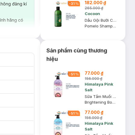
182.000 ₫
không đăng kí
-
31
%
265.000 ₫
Cocoon
ính hãng có
Dầu Gội Bưởi Cocoon Không Sulfate Và Giảm Gãy Rụng 310ml
Pomelo Shampoo
Sản phẩm cùng thương
hiệu
77.000 ₫
-
51
%
156.000 ₫
Himalaya Pink
Salt
Sữa Tắm Muối Hồng Himalaya Pink Salt Làm Sạch, Dưỡng Ẩm 500g
Brightening Body Wash - Purify & Nourish
77.000 ₫
-
51
%
156.000 ₫
Himalaya Pink
Salt