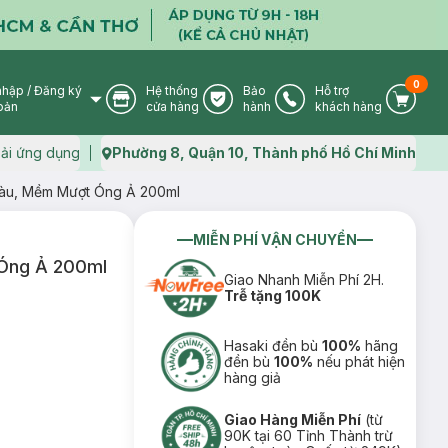
0
nhập
/
Đăng ký
Hệ thống
Bảo
Hỗ trợ
User Icon
Store Icon
Warranty Icon
Phone Icon
Cart I
oản
cửa hàng
hành
khách hàng
ải ứng dụng
Phường 8, Quận 10, Thành phố Hồ Chí Minh
Map icon
 Gàu, Mềm Mượt Óng Ả 200ml
MIỄN PHÍ VẬN CHUYỂN
 Óng Ả 200ml
Giao Nhanh Miễn Phí 2H.
Trễ tặng 100K
Hasaki đền bù
100%
hãng
đền bù
100%
nếu phát hiện
hàng giả
Giao Hàng Miễn Phí
(từ
90K tại 60 Tỉnh Thành trừ