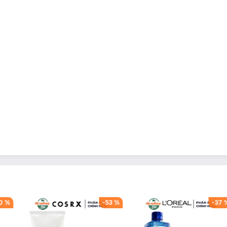
0
%
-
53
%
-
37