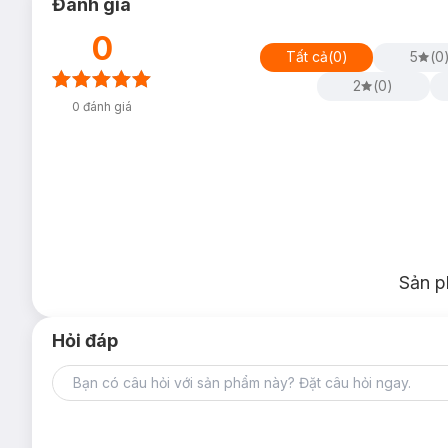
Đánh giá
0
Tất cả
(
0
)
5
(
0
2
(
0
)
0
đánh giá
Sản p
Hỏi đáp