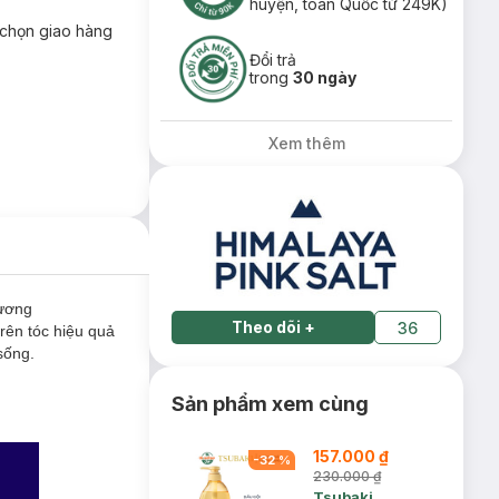
huyện, toàn Quốc từ 249K)
chọn giao hàng
Đổi trả
trong
30 ngày
Xem thêm
ương
Theo dõi
+
36
rên tóc hiệu quả
 sống.
Sản phẩm xem cùng
157.000 ₫
-
32
%
230.000 ₫
Tsubaki