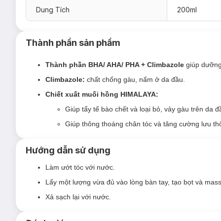
Dung Tích
200ml
Thành phần BHA/ AHA/ PHA + Climbazole giúp dưỡng má
Climbazole: chất chống gàu, nấm ở da đầu.
Chiết xuất muối hồng HIMALAYA: Chứa lên đến 80 loại k
Thành phần sản phẩm
Giúp tẩy tế bào chết và loại bỏ, vảy gàu trên da đ
Thành phần BHA/ AHA/ PHA + Climbazole
giúp dưỡng 
Giúp thông thoáng chân tóc và tăng cường lưu t
Climbazole:
chất chống gàu, nấm ở da đầu.
Chiết xuất muối hồng HIMALAYA:
Giúp tẩy tế bào chết và loại bỏ, vảy gàu trên da đ
Giúp thông thoáng chân tóc và tăng cường lưu t
Hướng dẫn sử dụng
Làm ướt tóc với nước.
Lấy một lượng vừa đủ vào lòng bàn tay, tạo bọt và mas
Xả sạch lại với nước.