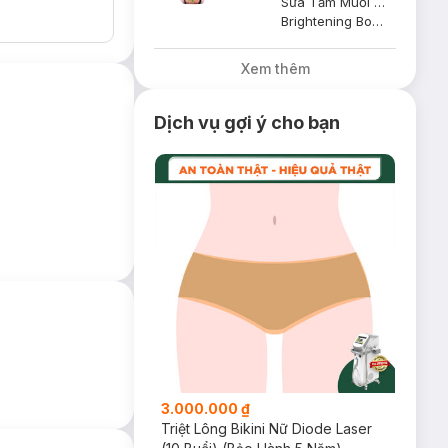
Sữa Tắm Muối Hồng Himalaya Pink Salt Tươi Mát, Sảng Khoái 500g
Brightening Body Wash - Refresh & Clarify
Xem thêm
a đầu:
Dịch vụ gợi ý cho bạn
3.000.000 ₫
Triệt Lông Bikini Nữ Diode Laser