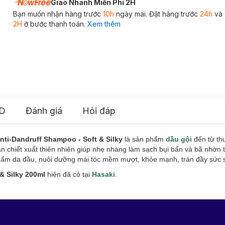
Giao Nhanh Miễn Phí 2H
Bạn muốn nhận hàng trước
10h
ngày mai. Đặt hàng trước
24h
và 
2H
ở bước thanh toán.
Xem thêm
D
Đánh giá
Hỏi đáp
ti-Dandruff Shampoo - Soft & Silky
là sản phẩm
dầu gội
đến từ th
chiết xuất thiên nhiên giúp nhẹ nhàng làm sạch bụi bẩn và bã nhờn t
p ẩm da đầu, nuôi dưỡng mái tóc mềm mượt, khỏe mạnh, tràn đầy sức
 & Silky 200ml
hiện đã có tại
Hasaki
.