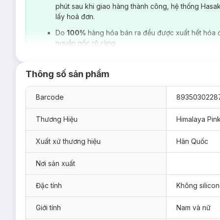
phút sau khi giao hàng thành công, hệ thống Hasa
lấy hoá đơn.
Do
100%
hàng hóa bán ra đều được xuất hết hóa 
nguồn gốc rõ ràng.
Thông số sản phẩm
Barcode
8935030228
Thương Hiệu
Himalaya Pink
Xuất xứ thương hiệu
Hàn Quốc
Nơi sản xuất
Đối tượng sử dụng:
Đặc tính
Không silico
Sản phẩm phù hợp tóc gàu.
Ưu thế nổi bật:
Giới tính
Nam và nữ
Không chứa Silicone oil, paraben.