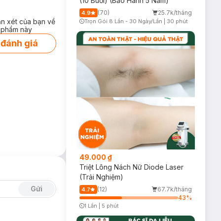
(10 Buổi) (Bảo Hành 5 Năm)
(70)
25.7k/tháng
4.9
ận xét của bạn về
Trọn Gói 8 Lần - 30 Ngày/Lần
|
30 phút
Timer Gray Icon
 phẩm này
 đánh giá
49.000 ₫
Triệt Lông Nách Nữ Diode Laser
(Trải Nghiệm)
Gửi
(12)
67.7k/tháng
4.7
43
%
1 Lần
|
5 phút
Timer Gray Icon