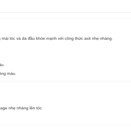
i tóc và da đầu khỏe mạnh với công thức axit nhẹ nhàng.
hoáng chất khác nhau chính là nguồn dưỡng chất quý giá cho tóc & d
ầu.
mái tóc và da đầu khỏe mạnh với công thức axit nhẹ nhàng.
hông máu.
ầu.
hông máu.
sage nhẹ nhàng lên tóc