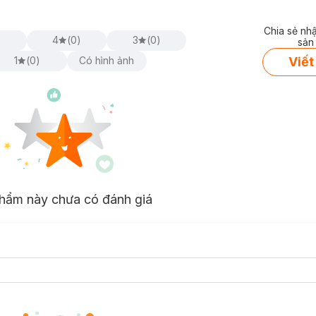
Chia sẻ nh
)
4
(
0
)
3
(
0
)
sản
Viết
1
(
0
)
Có hình ảnh
hẩm này chưa có đánh giá