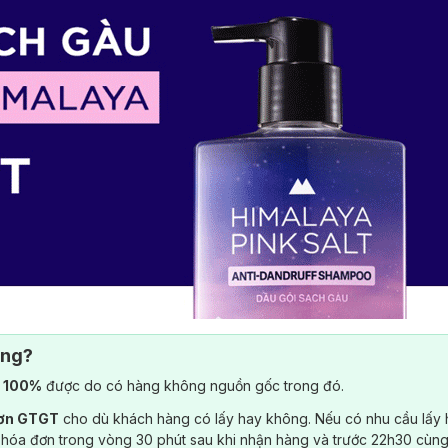
ông?
) 100%
được do có hàng không nguồn gốc trong đó.
đơn GTGT
cho dù khách hàng có lấy hay không. Nếu có nhu cầu lấy
 hóa đơn trong vòng 30 phút sau khi nhận hàng và trước 22h30 cùng