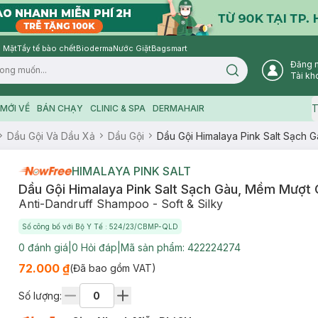
 Mặt
Tẩy tế bào chết
Bioderma
Nước Giặt
Bagsmart
Đăng 
Search icon
Tài kh
T
MỚI VỀ
BÁN CHẠY
CLINIC & SPA
DERMAHAIR
Dầu Gội Và Dầu Xả
Dầu Gội
Dầu Gội Himalaya Pink Salt Sạch
HIMALAYA PINK SALT
Dầu Gội Himalaya Pink Salt Sạch Gàu, Mềm Mượt
Anti-Dandruff Shampoo - Soft & Silky
Số công bố với Bộ Y Tế : 524/23/CBMP-QLD
0
đánh giá
|
0
Hỏi đáp
|
Mã sản phẩm:
422224274
72.000 ₫
(Đã bao gồm VAT)
Số lượng: