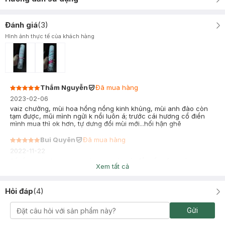
Đánh giá
(
3
)
Hình ảnh thực tế của khách hàng
Thắm Nguyễn
Đã mua hàng
2023-02-06
vaiz chưởng, mùi hoa hồng nồng kinh khủng, mùi anh đào còn
tạm được, mũi mình ngửi k nổi luôn á; trước cái hương cổ điển
mình mua thì ok hơn, tự dưng đổi mùi mới...hối hận ghê
Bui Quyên
Đã mua hàng
2022-11-22
Rất ổn , mùi thơm, ra ngoài chưa kịp gội đầu rất hiệu quả
Xem tất cả
Hỏi đáp
(
4
)
Gửi