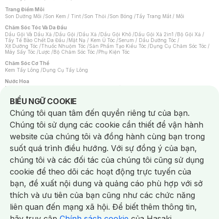
Trang Điểm Môi
Son Dưỡng Môi
/
Son Kem / Tint
/
Son Thỏi
/
Son Bóng
/
Tẩy Trang Mắt / Môi
Chăm Sóc Tóc Và Da Đầu
Dầu Gội Và Dầu Xả
/
Dầu Gội
/
Dầu Xả
/
Dầu Gội Khô
/
Dầu Gội Xả 2in1
/
Bộ Gội Xả
/
Tẩy Tế Bào Chết Da Đầu
/
Mặt Nạ / Kem Ủ Tóc
/
Serum / Dầu Dưỡng Tóc
/
Xịt Dưỡng Tóc
/
Thuốc Nhuộm Tóc
/
Sản Phẩm Tạo Kiểu Tóc
/
Dụng Cụ Chăm Sóc Tóc
/
Máy Sấy Tóc
/
Lược
/
Bộ Chăm Sóc Tóc
/
Phụ Kiện Tóc
Chăm Sóc Cơ Thể
Kem Tẩy Lông
/
Dụng Cụ Tẩy Lông
Nước Hoa
Nước Hoa Nữ
/
Nước Hoa Nam
/
Nước Hoa Cao Cấp
/
Xịt Thơm Toàn Thân
/
Nước Hoa Vùng Kín
Notice about cookies usage
BIỂU NGỮ COOKIE
Chăm Sóc Cá Nhân
Chúng tôi quan tâm đến quyền riêng tư của bạn.
Chống Muỗi
/
Khẩu Trang
/
Máy Massage
/
Mặt Nạ Xông Hơi
/
Nước Rửa Tay
/
Sản Phẩm Chăm Sóc Khác
/
Bàn Chải Đánh Răng
/
Bàn Chải Điện
/
Chúng tôi sử dụng các cookie cần thiết để vận hành
Hỗ Trợ Trắng Răng
/
Kem Đánh Răng
/
Máy Tăm Nước
/
Nước Súc Miệng
/
Tăm / Chỉ Nha Khoa
/
Xịt Thơm Miệng
/
Dung Dịch Vệ Sinh
/
Dưỡng Vùng Kín
/
website của chúng tôi và đồng hành cùng bạn trong
Khăn Ướt Vệ Sinh Vùng Kín
/
Băng Vệ Sinh
/
Tampon
/
Bọt Cạo Râu
/
Dao Cạo Râu
/
Máy Cạo Râu
suốt quá trình điều hướng. Với sự đồng ý của bạn,
Vấn Đề Về Da
chúng tôi và các đối tác của chúng tôi cũng sử dụng
Da Dầu / Lỗ Chân Lông To
/
Da Khô / Mất Nước
/
Da Lão Hóa
/
Da Mụn
/
Da Nhạy Cảm / Kích Ứng
/
Da Xỉn Màu
/
Thâm / Nám / Tàn Nhang
/
cookie để theo dõi các hoạt động trực tuyến của
Quầng Thâm & Bọng Mắt
/
Sẹo
/
Viêm Da Cơ Địa
bạn, đề xuất nội dung và quảng cáo phù hợp với sở
Dụng Cụ / Phụ Kiện Chăm Sóc Da
Chat i
Bông Tẩy Trang
/
Khăn Lau Mặt Khô
/
Dụng Cụ / Máy Rửa Mặt
/
Máy Chăm Sóc Da
/
thích và ưu tiên của bạn cũng như các chức năng
Dụng Cụ Chăm Sóc Khác
liên quan đến mạng xã hội. Để biết thêm thông tin,
hãy truy cập
Chính sách cookie
của Hasaki.