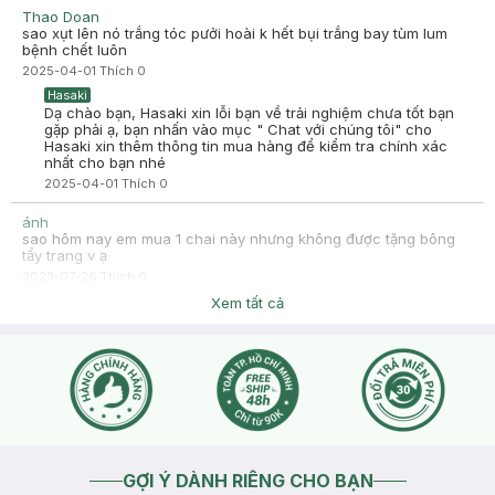
Thao Doan
sao xụt lên nó trắng tóc pưởi hoài k hết bụi trắng bay tùm lum
bệnh chết luôn
2025-04-01
Thích
0
Hasaki
Dạ chào bạn, Hasaki xin lỗi bạn về trải nghiệm chưa tốt bạn
gặp phải ạ, bạn nhấn vào mục " Chat với chúng tôi" cho
Hasaki xin thêm thông tin mua hàng để kiểm tra chính xác
nhất cho bạn nhé
2025-04-01
Thích
0
ánh
sao hôm nay em mua 1 chai này nhưng không được tặng bông
tẩy trang v ạ
2023-07-26
Thích
0
Hasaki
Xem tất cả
Hasaki chào bạn ,để tiện hỗ trợ hơn cho bạn , bạn nhấn nút
phần "chat với chúng tôi" nhé !
2023-07-26
Thích
0
GỢI Ý DÀNH RIÊNG CHO BẠN