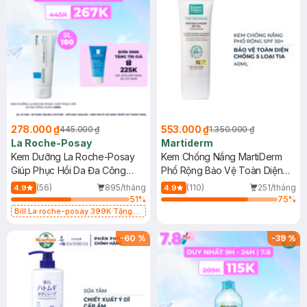
278.000 ₫
553.000 ₫
445.000 ₫
1.350.000 ₫
La Roche-Posay
Martiderm
Kem Dưỡng La Roche-Posay
Kem Chống Nắng MartiDerm
Giúp Phục Hồi Da Đa Công
Phổ Rộng Bảo Vệ Toàn Diện
Dụng 40ml
40ml
(56)
895/tháng
(110)
251/tháng
4.9
4.9
51
%
75
%
Bill La roche-posay 399K Tặng
Gel rửa mặt da dầu nhạy cảm 50ml
(SL có hạn)
-
60
%
-
39
%