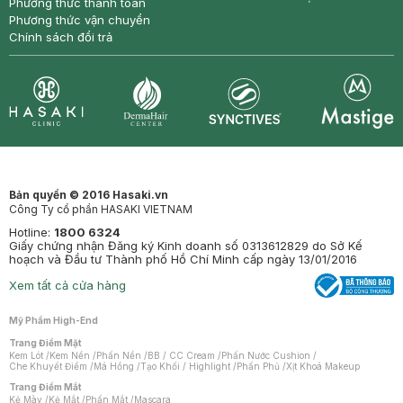
Phương thức thanh toán
Phương thức vận chuyển
Chính sách đổi trả
Synctives
Clinic
Dermahair
Mastige
Bản quyền © 2016 Hasaki.vn
Công Ty cổ phần HASAKI VIETNAM
Hotline:
1800 6324
Giấy chứng nhận Đăng ký Kinh doanh số 0313612829 do Sở Kế
hoạch và Đầu tư Thành phố Hồ Chí Minh cấp ngày 13/01/2016
Xem tất cả cửa hàng
Mỹ Phẩm High-End
Trang Điểm Mặt
Kem Lót
/
Kem Nền
/
Phấn Nền
/
BB / CC Cream
/
Phấn Nước Cushion
/
Che Khuyết Điểm
/
Má Hồng
/
Tạo Khối / Highlight
/
Phấn Phủ
/
Xịt Khoá Makeup
Trang Điểm Mắt
Kẻ Mày
/
Kẻ Mắt
/
Phấn Mắt
/
Mascara