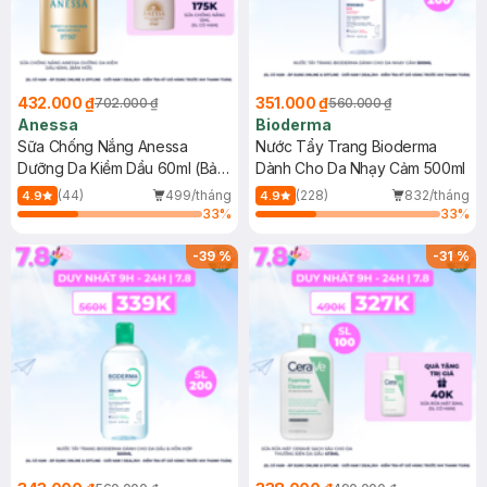
432.000 ₫
351.000 ₫
702.000 ₫
560.000 ₫
Anessa
Bioderma
Sữa Chống Nắng Anessa
Nước Tẩy Trang Bioderma
Dưỡng Da Kiềm Dầu 60ml (Bản
Dành Cho Da Nhạy Cảm 500ml
Mới)
(44)
499/tháng
(228)
832/tháng
4.9
4.9
33
%
33
%
-
39
%
-
31
%