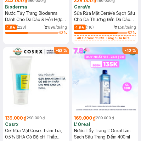
343.000 ₫
338.000 ₫
560.000 ₫
490.000 ₫
Bioderma
CeraVe
Nước Tẩy Trang Bioderma
Sữa Rửa Mặt CeraVe Sạch Sâu
Dành Cho Da Dầu & Hỗn Hợp
Cho Da Thường Đến Da Dầu
500ml
473ml
(228)
698/tháng
(116)
1.5k/tháng
4.9
4.9
43
%
82
%
Bill Cerave 299K Tặng Sữa Rửa
Mặt Cerave 30ml (SL có hạn)
-
53
%
-
42
%
139.000 ₫
169.000 ₫
298.000 ₫
289.000 ₫
Cosrx
L'Oreal
Gel Rửa Mặt Cosrx Tràm Trà,
Nước Tẩy Trang L'Oreal Làm
0.5% BHA Có Độ pH Thấp
Sạch Sâu Trang Điểm 400ml