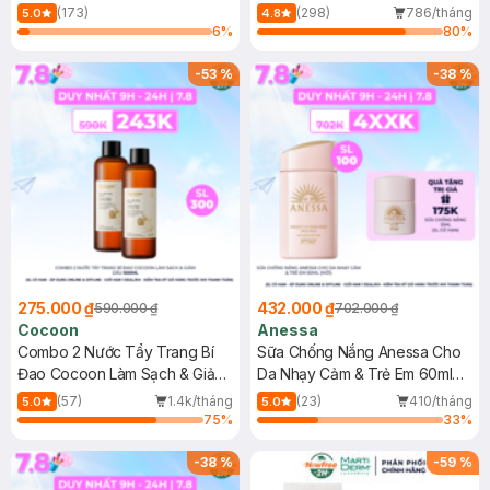
150ml
(173)
(298)
786/tháng
5.0
4.8
6
%
80
%
-
53
%
-
38
%
275.000 ₫
432.000 ₫
590.000 ₫
702.000 ₫
Cocoon
Anessa
Combo 2 Nước Tẩy Trang Bí
Sữa Chống Nắng Anessa Cho
Đao Cocoon Làm Sạch & Giảm
Da Nhạy Cảm & Trẻ Em 60ml
Dầu 500ml
(Mới)
(57)
1.4k/tháng
(23)
410/tháng
5.0
5.0
75
%
33
%
-
38
%
-
59
%