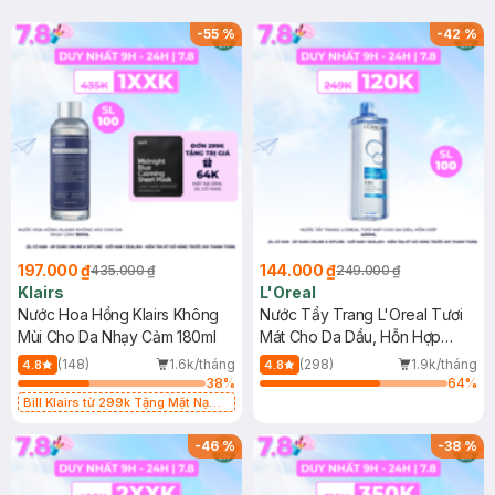
-
55
%
-
42
%
197.000 ₫
144.000 ₫
435.000 ₫
249.000 ₫
Klairs
L'Oreal
Nước Hoa Hồng Klairs Không
Nước Tẩy Trang L'Oreal Tươi
Mùi Cho Da Nhạy Cảm 180ml
Mát Cho Da Dầu, Hỗn Hợp
400ml
(148)
1.6k/tháng
(298)
1.9k/tháng
4.8
4.8
38
%
64
%
Bill Klairs từ 299k Tặng Mặt Nạ
Làm Dịu Da & Kiểm Soát Dầu Nhờn
25ml (SL Có Hạn)
-
46
%
-
38
%