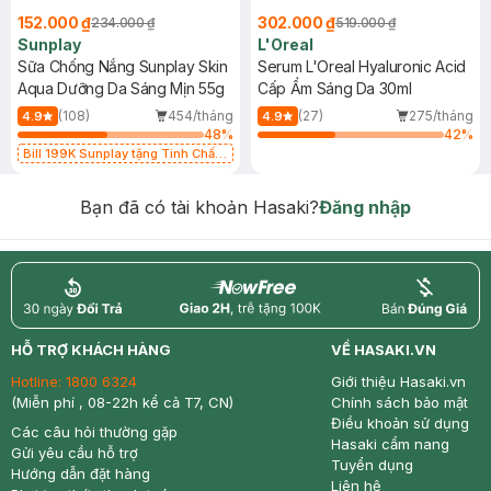
152.000 ₫
302.000 ₫
234.000 ₫
519.000 ₫
Sunplay
L'Oreal
Sữa Chống Nắng Sunplay Skin
Serum L'Oreal Hyaluronic Acid
Aqua Dưỡng Da Sáng Mịn 55g
Cấp Ẩm Sáng Da 30ml
(108)
454/tháng
(27)
275/tháng
4.9
4.9
48
%
42
%
Bill 199K Sunplay tặng Tinh Chất
Chống Nắng 7g trị giá 30K (SL có
hạn)
Bạn đã có tài khoản Hasaki?
Đăng nhập
return
nowfree
price
HỖ TRỢ KHÁCH HÀNG
VỀ HASAKI.VN
Hotline:
1800 6324
Giới thiệu Hasaki.vn
(Miễn phí , 08-22h kể cả T7, CN)
Chính sách bảo mật
Điều khoản sử dụng
Các câu hỏi thường gặp
Hasaki cẩm nang
Gửi yêu cầu hỗ trợ
Tuyển dụng
Hướng dẫn đặt hàng
Liên hệ