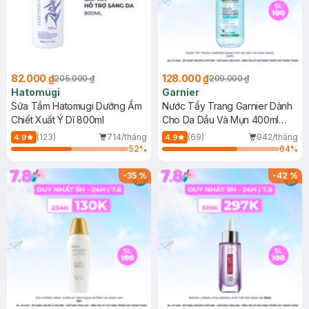
82.000 ₫
128.000 ₫
205.000 ₫
209.000 ₫
Hatomugi
Garnier
Sữa Tắm Hatomugi Dưỡng Ẩm
Nước Tẩy Trang Garnier Dành
Chiết Xuất Ý Dĩ 800ml
Cho Da Dầu Và Mụn 400ml
(Mới)
(123)
714/tháng
(69)
942/tháng
4.9
4.9
52
%
64
%
-
35
%
-
42
%