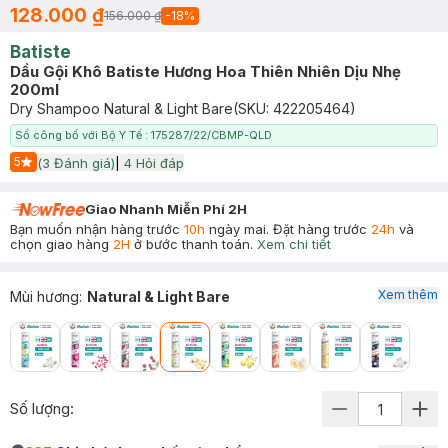
128.000 ₫
156.000 ₫
-
18
%
Batiste
Dầu Gội Khô Batiste Hương Hoa Thiên Nhiên Dịu Nhẹ
200ml
Dry Shampoo Natural & Light Bare
(SKU:
422205464
)
Số công bố với Bộ Y Tế : 175287/22/CBMP-QLD
5
(
3
Đánh giá)
|
4
Hỏi đáp
Start Icon
Giao Nhanh Miễn Phí 2H
Bạn muốn nhận hàng trước
10h
ngày mai. Đặt hàng trước
24h
và
chọn giao hàng
2H
ở bước thanh toán.
Xem chi tiết
Xem thêm
Mùi hương
:
Natural & Light Bare
Số lượng: