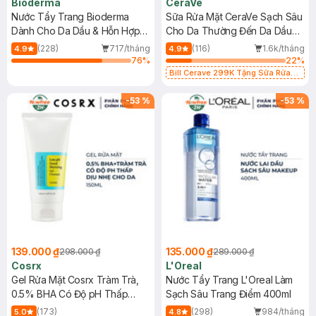
Bioderma
CeraVe
Nước Tẩy Trang Bioderma
Sữa Rửa Mặt CeraVe Sạch Sâu
Dành Cho Da Dầu & Hỗn Hợp
Cho Da Thường Đến Da Dầu
500ml
473ml
(228)
717/tháng
(116)
1.6k/tháng
4.9
4.9
76
%
22
%
Bill Cerave 299K Tặng Sữa Rửa
Mặt Cerave 30ml (SL có hạn)
-
53
%
-
53
%
139.000 ₫
135.000 ₫
298.000 ₫
289.000 ₫
Cosrx
L'Oreal
Gel Rửa Mặt Cosrx Tràm Trà,
Nước Tẩy Trang L'Oreal Làm
0.5% BHA Có Độ pH Thấp
Sạch Sâu Trang Điểm 400ml
150ml
(173)
(298)
984/tháng
5.0
4.8