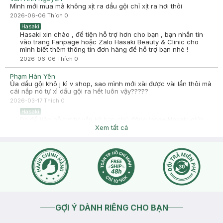
lượng ít á. 9/10 (-1₫ cái mùi)
Mình mới mua mà không xịt ra dầu gội chỉ xịt ra hơi thôi
-
2025-05-24
Hasaki
2026-06-06
Thích
0
Hasaki xin chào! Hasaki cảm ơn Phan Nguyễn Hoàng Anh đã
Hasaki
dành thời gian đánh giá. Sự hài lòng của khách hàng là động
Hasaki xin chào , để tiện hỗ trợ hơn cho bạn , bạn nhắn tin
lực to lớn để Hasaki ngày càng phát triển hơn nữa về chất
vào trang Fanpage hoặc Zalo Hasaki Beauty & Clinic cho
lượng dịch vụ. Cảm ơn bạn đã tin tưởng và mua sắm tại
mình biết thêm thông tin đơn hàng để hỗ trợ bạn nhé !
Hasaki!
2026-06-06
Thích
0
Phạm Hàn Yên
Ủa dầu gội khô j kì v shop, sao mình mới xài được vài lần thôi mà
cái nắp nó tự xì dầu gội ra hết luôn vậy?????
2026-03-17
Thích
0
Hasaki
Dạ để tiện hỗ trợ tư vấn kỹ bạn chủ động inbox Hasaki giúp
mình ạ
Xem tất cả
2026-03-17
Thích
0
GỢI Ý DÀNH RIÊNG CHO BẠN