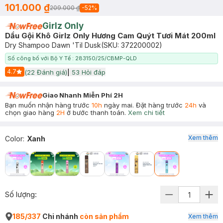
101.000 ₫
209.000 ₫
-
52
%
Girlz Only
Dầu Gội Khô Girlz Only Hương Cam Quýt Tươi Mát 200ml
Dry Shampoo Dawn 'Til Dusk
(SKU:
372200002
)
Số công bố với Bộ Y Tế : 283150/25/CBMP-QLD
4.7
(
22
Đánh giá)
|
53
Hỏi đáp
Start Icon
Giao Nhanh Miễn Phí 2H
Bạn muốn nhận hàng trước
10h
ngày mai. Đặt hàng trước
24h
và
chọn giao hàng
2H
ở bước thanh toán.
Xem chi tiết
Xem thêm
Color
:
Xanh
Số lượng:
185/337
Chi nhánh
còn sản phẩm
Xem thêm