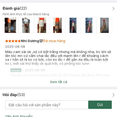
Đánh giá
(
22
)
Hình ảnh thực tế của khách hàng
Nhi Dương
Đã mua hàng
2025-08-08
Màu cam sài ok ,sợ có bột trắng nhưng mà không nha, trc khi xịt
lên tóc mn cứ cầm chai lắc đều với mạnh lên r để khoảng cách
xa r hẳn xịt là ko có bột, còn ko lắc r để gần da đầu là toàn bột
ko í, mới sài thử thấy ok quá trời, có phồng tóc lunn
-
2025-08-08
Hasaki
Hasaki xin chào! Hasaki cảm ơn Nhi Dương đã dành thời gian
đánh giá. Sự hài lòng của khách hàng là động lực to lớn để
Xem tất cả
Hasaki ngày càng phát triển hơn nữa về chất lượng dịch vụ.
Cảm ơn bạn đã tin tưởng và mua sắm tại Hasaki!
Hỏi đáp
(
53
)
Phan Nguyễn Hoàng Anh
2025-05-24
Gửi
Mình mua bản cho tóc tối màu á. Lực xịt mạnh, mùi "men lỳ" ,cá
nhân mình ko thích cái mùi. Giảm bết tóc rất tốt. Xịt nhiều quá có
thể sẽ bị trắng nha, cần lấy tay vuốt vuốt để bớt nha. Nhiws sd
Vân Anh Nguyễn