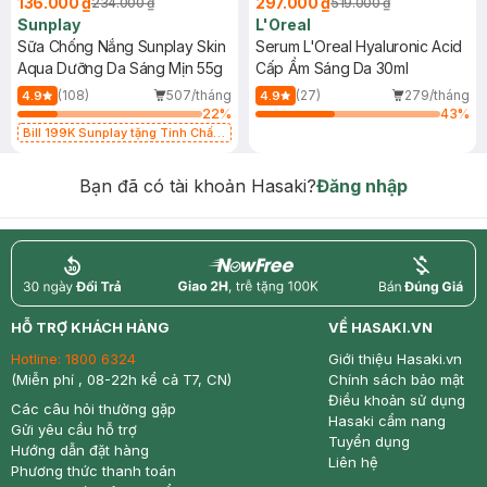
136.000 ₫
297.000 ₫
234.000 ₫
519.000 ₫
Sunplay
L'Oreal
Sữa Chống Nắng Sunplay Skin
Serum L'Oreal Hyaluronic Acid
Aqua Dưỡng Da Sáng Mịn 55g
Cấp Ẩm Sáng Da 30ml
(108)
507/tháng
(27)
279/tháng
4.9
4.9
22
%
43
%
Bill 199K Sunplay tặng Tinh Chất
Chống Nắng 7g trị giá 30K (SL có
hạn)
Bạn đã có tài khoản Hasaki?
Đăng nhập
return
nowfree
price
HỖ TRỢ KHÁCH HÀNG
VỀ HASAKI.VN
Hotline:
1800 6324
Giới thiệu Hasaki.vn
(Miễn phí , 08-22h kể cả T7, CN)
Chính sách bảo mật
Điều khoản sử dụng
Các câu hỏi thường gặp
Hasaki cẩm nang
Gửi yêu cầu hỗ trợ
Tuyển dụng
Hướng dẫn đặt hàng
Liên hệ
Phương thức thanh toán