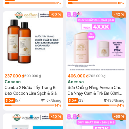
9
%
10
%
-
60
%
-
42
%
237.000 ₫
406.000 ₫
590.000 ₫
702.000 ₫
Cocoon
Anessa
Combo 2 Nước Tẩy Trang Bí
Sữa Chống Nắng Anessa Cho
Đao Cocoon Làm Sạch & Giảm
Da Nhạy Cảm & Trẻ Em 60ml
Dầu 500ml
(Mới)
(57)
1.6k/tháng
(23)
436/tháng
5.0
5.0
14
%
84
%
-
40
%
-
58
%