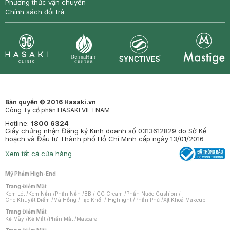
Phương thức vận chuyển
Chính sách đổi trả
Synctives
Clinic
Dermahair
Mastige
Bản quyền © 2016 Hasaki.vn
Công Ty cổ phần HASAKI VIETNAM
Hotline:
1800 6324
Giấy chứng nhận Đăng ký Kinh doanh số 0313612829 do Sở Kế
hoạch và Đầu tư Thành phố Hồ Chí Minh cấp ngày 13/01/2016
Xem tất cả cửa hàng
Mỹ Phẩm High-End
Trang Điểm Mặt
Kem Lót
/
Kem Nền
/
Phấn Nền
/
BB / CC Cream
/
Phấn Nước Cushion
/
Che Khuyết Điểm
/
Má Hồng
/
Tạo Khối / Highlight
/
Phấn Phủ
/
Xịt Khoá Makeup
Trang Điểm Mắt
Kẻ Mày
/
Kẻ Mắt
/
Phấn Mắt
/
Mascara