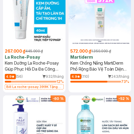
267.000 ₫
572.000 ₫
445.000 ₫
1.350.000 ₫
La Roche-Posay
Martiderm
Kem Dưỡng La Roche-Posay
Kem Chống Nắng MartiDerm
Giúp Phục Hồi Da Đa Công
Phổ Rộng Bảo Vệ Toàn Diện
Dụng 40ml
40ml
(56)
932/tháng
(110)
243/tháng
4.9
4.9
12
%
73
%
Bill La roche-posay 399K Tặng
Gel rửa mặt da dầu nhạy cảm 50ml
(SL có hạn)
-
60
%
-
52
%