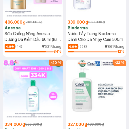
406.000 ₫
339.000 ₫
702.000 ₫
560.000 ₫
Anessa
Bioderma
Sữa Chống Nắng Anessa
Nước Tẩy Trang Bioderma
Dưỡng Da Kiềm Dầu 60ml (Bản
Dành Cho Da Nhạy Cảm 500ml
Mới)
(44)
531/tháng
(228)
861/tháng
4.9
4.9
84
%
12
%
-
40
%
-
33
%
334.000 ₫
327.000 ₫
560.000 ₫
490.000 ₫