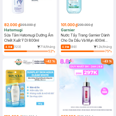
82.000 ₫
101.000 ₫
205.000 ₫
209.000 ₫
Hatomugi
Garnier
Sữa Tắm Hatomugi Dưỡng Ẩm
Nước Tẩy Trang Garnier Dành
Chiết Xuất Ý Dĩ 800ml
Cho Da Dầu Và Mụn 400ml
(Mới)
(123)
714/tháng
(69)
1.2k/tháng
4.9
4.9
52
%
75
%
-
42
%
-
43
%