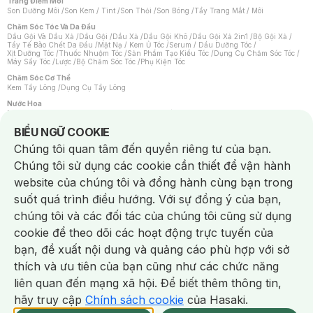
Trang Điểm Môi
Son Dưỡng Môi
/
Son Kem / Tint
/
Son Thỏi
/
Son Bóng
/
Tẩy Trang Mắt / Môi
Chăm Sóc Tóc Và Da Đầu
Dầu Gội Và Dầu Xả
/
Dầu Gội
/
Dầu Xả
/
Dầu Gội Khô
/
Dầu Gội Xả 2in1
/
Bộ Gội Xả
/
Tẩy Tế Bào Chết Da Đầu
/
Mặt Nạ / Kem Ủ Tóc
/
Serum / Dầu Dưỡng Tóc
/
Xịt Dưỡng Tóc
/
Thuốc Nhuộm Tóc
/
Sản Phẩm Tạo Kiểu Tóc
/
Dụng Cụ Chăm Sóc Tóc
/
Máy Sấy Tóc
/
Lược
/
Bộ Chăm Sóc Tóc
/
Phụ Kiện Tóc
Chăm Sóc Cơ Thể
Kem Tẩy Lông
/
Dụng Cụ Tẩy Lông
Nước Hoa
Nước Hoa Nữ
/
Nước Hoa Nam
/
Nước Hoa Cao Cấp
/
Xịt Thơm Toàn Thân
/
Nước Hoa Vùng Kín
Notice about cookies usage
BIỂU NGỮ COOKIE
Chăm Sóc Cá Nhân
Chúng tôi quan tâm đến quyền riêng tư của bạn.
Chống Muỗi
/
Khẩu Trang
/
Máy Massage
/
Mặt Nạ Xông Hơi
/
Nước Rửa Tay
/
Sản Phẩm Chăm Sóc Khác
/
Bàn Chải Đánh Răng
/
Bàn Chải Điện
/
Chúng tôi sử dụng các cookie cần thiết để vận hành
Hỗ Trợ Trắng Răng
/
Kem Đánh Răng
/
Máy Tăm Nước
/
Nước Súc Miệng
/
Tăm / Chỉ Nha Khoa
/
Xịt Thơm Miệng
/
Dung Dịch Vệ Sinh
/
Dưỡng Vùng Kín
/
website của chúng tôi và đồng hành cùng bạn trong
Khăn Ướt Vệ Sinh Vùng Kín
/
Băng Vệ Sinh
/
Tampon
/
Bọt Cạo Râu
/
Dao Cạo Râu
/
Máy Cạo Râu
suốt quá trình điều hướng. Với sự đồng ý của bạn,
Vấn Đề Về Da
chúng tôi và các đối tác của chúng tôi cũng sử dụng
Da Dầu / Lỗ Chân Lông To
/
Da Khô / Mất Nước
/
Da Lão Hóa
/
Da Mụn
/
Da Nhạy Cảm / Kích Ứng
/
Da Xỉn Màu
/
Thâm / Nám / Tàn Nhang
/
cookie để theo dõi các hoạt động trực tuyến của
Quầng Thâm & Bọng Mắt
/
Sẹo
/
Viêm Da Cơ Địa
bạn, đề xuất nội dung và quảng cáo phù hợp với sở
Dụng Cụ / Phụ Kiện Chăm Sóc Da
Chat i
Bông Tẩy Trang
/
Khăn Lau Mặt Khô
/
Dụng Cụ / Máy Rửa Mặt
/
Máy Chăm Sóc Da
/
thích và ưu tiên của bạn cũng như các chức năng
Dụng Cụ Chăm Sóc Khác
liên quan đến mạng xã hội. Để biết thêm thông tin,
hãy truy cập
Chính sách cookie
của Hasaki.
NowFree 2H
Giao Nhanh Miễn Phí 2H
Xem chi tiết