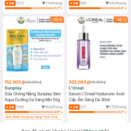
(Mới)
(123)
714/tháng
(69)
942/tháng
4.9
4.9
53
%
64
%
-
35
%
-
42
%
152.000 ₫
302.000 ₫
234.000 ₫
519.000 ₫
Sunplay
L'Oreal
Sữa Chống Nắng Sunplay Skin
Serum L'Oreal Hyaluronic Acid
Aqua Dưỡng Da Sáng Mịn 55g
Cấp Ẩm Sáng Da 30ml
(108)
454/tháng
(27)
275/tháng
4.9
4.9
48
%
52
%
Bill 199K Sunplay tặng Tinh Chất
Chống Nắng 7g trị giá 30K (SL có
hạn)