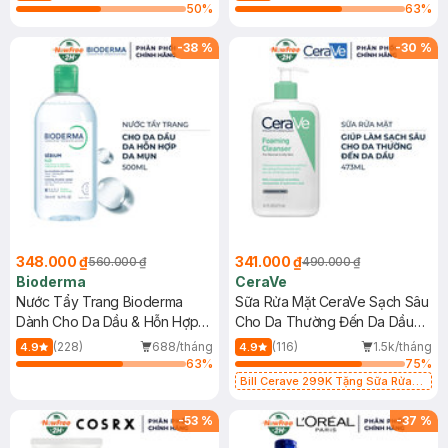
50
%
63
%
-
38
%
-
30
%
348.000 ₫
341.000 ₫
560.000 ₫
490.000 ₫
Bioderma
CeraVe
Nước Tẩy Trang Bioderma
Sữa Rửa Mặt CeraVe Sạch Sâu
Dành Cho Da Dầu & Hỗn Hợp
Cho Da Thường Đến Da Dầu
500ml
473ml
(228)
688/tháng
(116)
1.5k/tháng
4.9
4.9
63
%
75
%
Bill Cerave 299K Tặng Sữa Rửa
Mặt Cerave 30ml (SL có hạn)
-
53
%
-
37
%