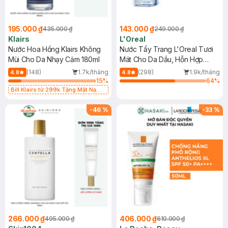
195.000 ₫
143.000 ₫
435.000 ₫
249.000 ₫
Klairs
L'Oreal
Nước Hoa Hồng Klairs Không
Nước Tẩy Trang L'Oreal Tươi
Mùi Cho Da Nhạy Cảm 180ml
Mát Cho Da Dầu, Hỗn Hợp
400ml
(148)
1.7k/tháng
(298)
1.9k/tháng
4.8
4.8
15
%
64
%
Bill Klairs từ 299k Tặng Mặt Nạ
Làm Dịu Da & Kiểm Soát Dầu Nhờn
25ml (SL Có Hạn)
-
46
%
-
33
%
266.000 ₫
406.000 ₫
495.000 ₫
610.000 ₫