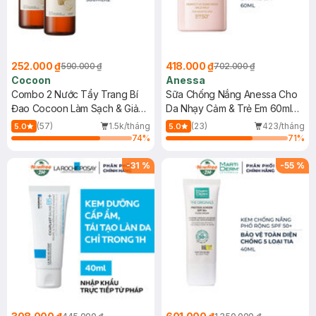
252.000 ₫
418.000 ₫
590.000 ₫
702.000 ₫
Cocoon
Anessa
Combo 2 Nước Tẩy Trang Bí
Sữa Chống Nắng Anessa Cho
Đao Cocoon Làm Sạch & Giảm
Da Nhạy Cảm & Trẻ Em 60ml
Dầu 500ml
(Mới)
(57)
1.5k/tháng
(23)
423/tháng
5.0
5.0
74
%
71
%
-
31
%
-
55
%