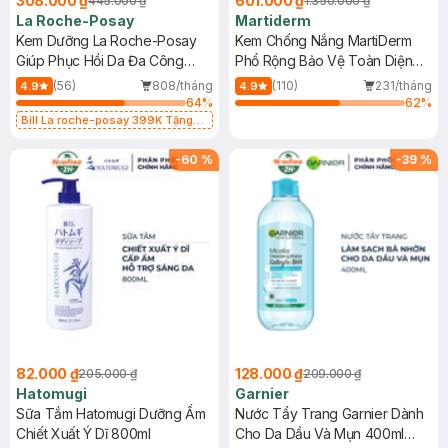
308.000 ₫
601.000 ₫
445.000 ₫
1.350.000 ₫
La Roche-Posay
Martiderm
Kem Dưỡng La Roche-Posay
Kem Chống Nắng MartiDerm
Giúp Phục Hồi Da Đa Công
Phổ Rộng Bảo Vệ Toàn Diện
Dụng 40ml
40ml
(56)
808/tháng
(110)
231/tháng
4.9
4.9
64
%
62
%
Bill La roche-posay 399K Tặng
Gel rửa mặt da dầu nhạy cảm 50ml
(SL có hạn)
-
60
%
-
39
%
82.000 ₫
128.000 ₫
205.000 ₫
209.000 ₫
Hatomugi
Garnier
Sữa Tắm Hatomugi Dưỡng Ẩm
Nước Tẩy Trang Garnier Dành
Chiết Xuất Ý Dĩ 800ml
Cho Da Dầu Và Mụn 400ml