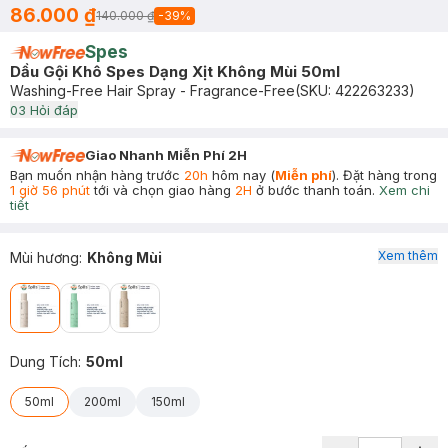
86.000 ₫
140.000 ₫
-
39
%
Spes
Dầu Gội Khô Spes Dạng Xịt Không Mùi 50ml
Washing-Free Hair Spray - Fragrance-Free
(SKU:
422263233
)
0
3
Hỏi đáp
Giao Nhanh Miễn Phí 2H
Bạn muốn nhận hàng trước
20h
hôm nay (
Miễn phí
). Đặt hàng trong
1 giờ 56 phút
tới và chọn giao hàng
2H
ở bước thanh toán.
Xem chi
tiết
Xem thêm
Mùi hương
:
Không Mùi
Dung Tích
:
50ml
50ml
200ml
150ml