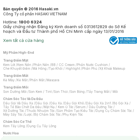
Bản quyền © 2016 Hasaki.vn
Công Ty cổ phần HASAKI VIETNAM
Hotline:
1800 6324
Giấy chứng nhận Đăng ký Kinh doanh số 0313612829 do Sở Kế
hoạch và Đầu tư Thành phố Hồ Chí Minh cấp ngày 13/01/2016
Xem tất cả cửa hàng
Mỹ Phẩm High-End
Trang Điểm Mặt
Kem Lót
/
Kem Nền
/
Phấn Nền
/
BB / CC Cream
/
Phấn Nước Cushion
/
Che Khuyết Điểm
/
Má Hồng
/
Tạo Khối / Highlight
/
Phấn Phủ
/
Xịt Khoá Makeup
Trang Điểm Mắt
Kẻ Mày
/
Kẻ Mắt
/
Phấn Mắt
/
Mascara
Trang Điểm Môi
Son Dưỡng Môi
/
Son Kem / Tint
/
Son Thỏi
/
Son Bóng
/
Tẩy Trang Mắt / Môi
Chăm Sóc Tóc Và Da Đầu
Dầu Gội Và Dầu Xả
/
Dầu Gội
/
Dầu Xả
/
Dầu Gội Khô
/
Dầu Gội Xả 2in1
/
Bộ Gội Xả
/
Tẩy Tế Bào Chết Da Đầu
/
Mặt Nạ / Kem Ủ Tóc
/
Serum / Dầu Dưỡng Tóc
/
Xịt Dưỡng Tóc
/
Thuốc Nhuộm Tóc
/
Sản Phẩm Tạo Kiểu Tóc
/
Dụng Cụ Chăm Sóc Tóc
/
Máy Sấy Tóc
/
Lược
/
Bộ Chăm Sóc Tóc
/
Phụ Kiện Tóc
Chăm Sóc Cơ Thể
Kem Tẩy Lông
/
Dụng Cụ Tẩy Lông
Nước Hoa
Nước Hoa Nữ
/
Nước Hoa Nam
/
Nước Hoa Cao Cấp
/
Xịt Thơm Toàn Thân
/