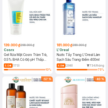
139.000 ₫
181.000 ₫
298.000 ₫
289.000 ₫
Cosrx
L'Oreal
Gel Rửa Mặt Cosrx Tràm Trà,
Nước Tẩy Trang L'Oreal Làm
0.5% BHA Có Độ pH Thấp
Sạch Sâu Trang Điểm 400ml
150ml
(173)
(298)
734/tháng
5.0
4.8
10
%
75
%
-
57
%
-
40
%