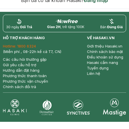
Bạn đã có tài khoản Hasaki?
Đăng nhập
return
nowfree
price
HỖ TRỢ KHÁCH HÀNG
VỀ HASAKI.VN
Hotline:
1800 6324
Giới thiệu Hasaki.vn
(Miễn phí , 08-22h kể cả T7, CN)
Chính sách bảo mật
Điều khoản sử dụng
Các câu hỏi thường gặp
Hasaki cẩm nang
Gửi yêu cầu hỗ trợ
Tuyển dụng
Hướng dẫn đặt hàng
Liên hệ
Phương thức thanh toán
Phương thức vận chuyển
Chính sách đổi trả
Synctives
Clinic
Dermahair
Mastige