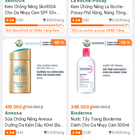
Skin1004
La Roche-Posay
Kem Chống Nắng Skin1004
Kem Chống Nắng La Roche-
Cho Da Nhạy Cảm SPF 50+
Posay Phổ Rộng, Nâng Tông
50ml
Kiềm Dầu 50ml
(119)
905/tháng
(28)
635/tháng
4.8
4.9
64
%
64
%
Bill Skin1004 từ 399k Tặng Kem
Bill La roche-posay 399K Tặng
Chống Nắng Cho Da Nhạy Cảm
Gel rửa mặt da dầu nhạy cảm 50ml
SPF 50+ 20ml (SL Có Hạn)
(SL có hạn)
-
40
%
-
38
%
418.000 ₫
348.000 ₫
702.000 ₫
560.000 ₫
Anessa
Bioderma
Sữa Chống Nắng Anessa
Nước Tẩy Trang Bioderma
Dưỡng Da Kiềm Dầu 60ml (Bản
Dành Cho Da Nhạy Cảm 500ml
Mới)
(44)
516/tháng
(228)
839/tháng
4.9
4.9