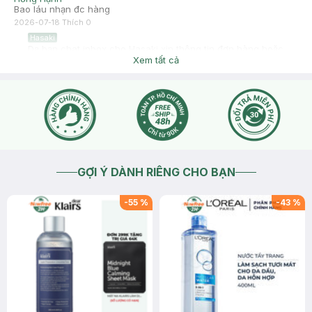
Bao láu nhạn đc hàng
2026-07-18
Thích
0
Hasaki
Dạ bạn chat inbox cho Hasaki xin thông tin đơn hàng hoặc
SDT liên quan để kiểm tra hoặc liên hệ hotline 18006324
Xem tất cả
(phím 1) để được hỗ trợ giải đáp nhé. Cảm ơn bạn đã tin tưởng
và mua sắm tại Hasaki!
2026-07-18
Thích
0
GỢI Ý DÀNH RIÊNG CHO BẠN
-
55
%
-
43
%