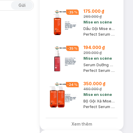
Gửi
175.000 ₫
-
35
%
269.000 ₫
Mise en scène
Dầu Gội Mise en scène Hỗ Trợ Phục Hồi Tóc Hư Tổn 530ml
Perfect Serum Original Shampoo
194.000 ₫
-
35
%
299.000 ₫
Mise en scène
Serum Dưỡng Tóc Mise en scène Rose Perfume Hương Nước Hoa 80ml
Perfect Serum Rose Perfume
350.000 ₫
-
24
%
460.000 ₫
Mise en scène
Bộ Gội Xả Mise En Scène Hỗ Trợ Phục Hồi Tóc Hư Tổn 530mlx2
Perfect Serum Original (Shampoo + Conditioner)
Xem thêm