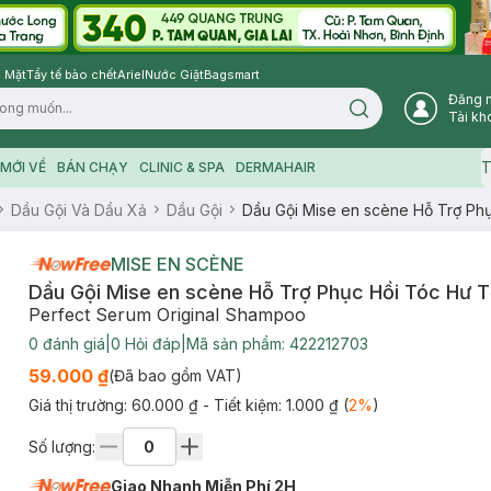
 Mặt
Tẩy tế bào chết
Ariel
Nước Giặt
Bagsmart
Đăng 
Search icon
Tài kh
T
MỚI VỀ
BÁN CHẠY
CLINIC & SPA
DERMAHAIR
Dầu Gội Và Dầu Xả
Dầu Gội
Dầu Gội Mise en scène Hỗ Trợ Ph
MISE EN SCÈNE
Dầu Gội Mise en scène Hỗ Trợ Phục Hồi Tóc Hư 
Perfect Serum Original Shampoo
0
đánh giá
|
0
Hỏi đáp
|
Mã sản phẩm:
422212703
59.000 ₫
(Đã bao gồm VAT)
Giá thị trường:
60.000 ₫
- Tiết kiệm:
1.000 ₫
(
2
%
)
Số lượng:
Giao Nhanh Miễn Phí 2H