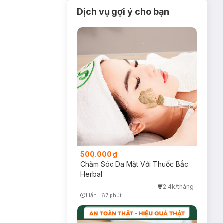
Dịch vụ gợi ý cho bạn
500.000 ₫
Chăm Sóc Da Mặt Với Thuốc Bắc
Herbal
2.4k/tháng
1 lần
|
67 phút
Timer Gray Icon