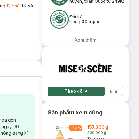
huyện, toàn Quốc từ 249K)
rong
12 phút
tới và
Đổi trả
trong
30 ngày
Xem thêm
Theo dõi
+
516
Sản phẩm xem cùng
 hoá đơn
 ngày. 30
157.000 ₫
-
32
%
không đăng kí
230.000 ₫
Tsubaki