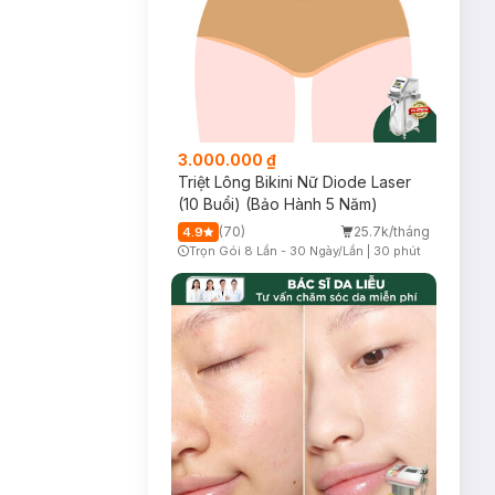
3.000.000 ₫
Triệt Lông Bikini Nữ Diode Laser
(10 Buổi) (Bảo Hành 5 Năm)
(70)
25.7k/tháng
4.9
Trọn Gói 8 Lần - 30 Ngày/Lần
|
30 phút
Timer Gray Icon