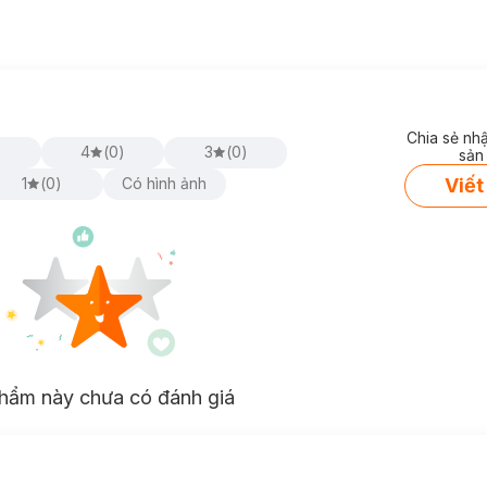
Chia sẻ nh
)
4
(
0
)
3
(
0
)
sản
Viết
1
(
0
)
Có hình ảnh
hẩm này chưa có đánh giá