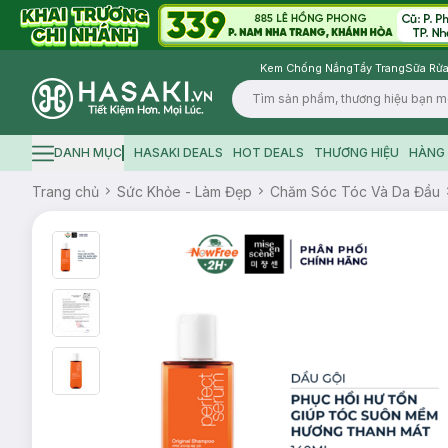
Kem Chống Nắng
Tẩy Trang
Sữa Rửa
Logo
DANH MỤC
HASAKI DEALS
HOT DEALS
THƯƠNG HIỆU
HÀNG 
Hamburger icon
Trang chủ
Sức Khỏe - Làm Đẹp
Chăm Sóc Tóc Và Da Đầu