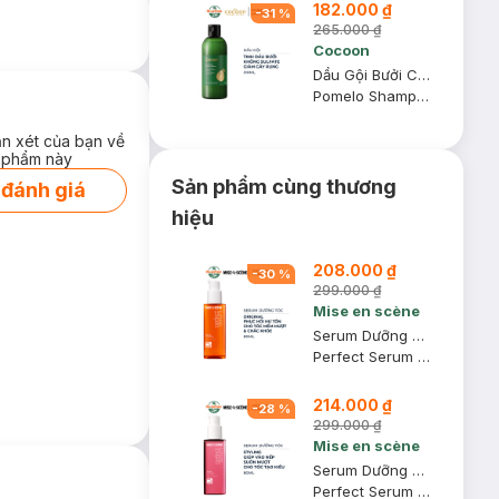
182.000 ₫
-
31
%
265.000 ₫
Cocoon
Dầu Gội Bưởi Cocoon Không Sulfate Và Giảm Gãy Rụng 310ml
Pomelo Shampoo
ận xét của bạn về
 phẩm này
Sản phẩm cùng thương
 đánh giá
hiệu
208.000 ₫
-
30
%
299.000 ₫
Mise en scène
Serum Dưỡng Tóc Mise en scène Original Phục Hồi Hư Tổn 80ml
Perfect Serum Original
214.000 ₫
-
28
%
299.000 ₫
Mise en scène
Serum Dưỡng Tóc Mise en scène Styling Vào Nếp Suôn Mượt 80ml
Perfect Serum Styling