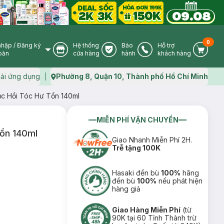
0
nhập
/
Đăng ký
Hệ thống
Bảo
Hỗ trợ
User Icon
Store Icon
Warranty Icon
Phone Icon
Cart I
oản
cửa hàng
hành
khách hàng
ải ứng dụng
Phường 8, Quận 10, Thành phố Hồ Chí Minh
Map icon
ục Hồi Tóc Hư Tổn 140ml
MIỄN PHÍ VẬN CHUYỂN
Tổn 140ml
Giao Nhanh Miễn Phí 2H.
Trễ tặng 100K
Hasaki đền bù
100%
hãng
đền bù
100%
nếu phát hiện
hàng giả
Giao Hàng Miễn Phí
(từ
90K tại 60 Tỉnh Thành trừ