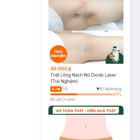
49.000 ₫
Triệt Lông Nách Nữ Diode Laser
(Trải Nghiệm)
(12)
67.6k/tháng
4.7
43
%
1 Lần
|
5 phút
Timer Gray Icon