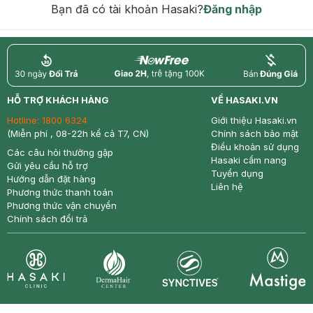
Bạn đã có tài khoản Hasaki?
Đăng nhập
return
nowfree
price
HỖ TRỢ KHÁCH HÀNG
VỀ HASAKI.VN
Hotline:
1800 6324
Giới thiệu Hasaki.vn
(Miễn phí , 08-22h kể cả T7, CN)
Chính sách bảo mật
Điều khoản sử dụng
Các câu hỏi thường gặp
Hasaki cẩm nang
Gửi yêu cầu hỗ trợ
Tuyển dụng
Hướng dẫn đặt hàng
Liên hệ
Phương thức thanh toán
Phương thức vận chuyển
Chính sách đổi trả
Synctives
Clinic
Dermahair
Mastige