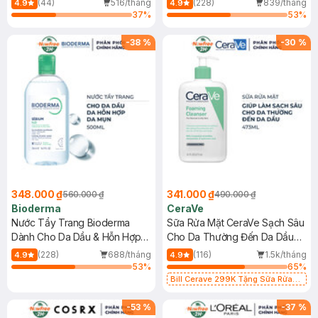
(44)
516/tháng
(228)
839/tháng
4.9
4.9
37
%
53
%
-
38
%
-
30
%
348.000 ₫
341.000 ₫
560.000 ₫
490.000 ₫
Bioderma
CeraVe
Nước Tẩy Trang Bioderma
Sữa Rửa Mặt CeraVe Sạch Sâu
Dành Cho Da Dầu & Hỗn Hợp
Cho Da Thường Đến Da Dầu
500ml
473ml
(228)
688/tháng
(116)
1.5k/tháng
4.9
4.9
53
%
65
%
Bill Cerave 299K Tặng Sữa Rửa
Mặt Cerave 30ml (SL có hạn)
-
53
%
-
37
%