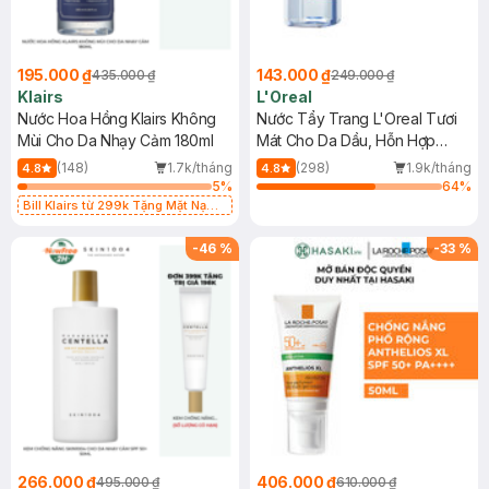
195.000 ₫
143.000 ₫
435.000 ₫
249.000 ₫
Klairs
L'Oreal
Nước Hoa Hồng Klairs Không
Nước Tẩy Trang L'Oreal Tươi
Mùi Cho Da Nhạy Cảm 180ml
Mát Cho Da Dầu, Hỗn Hợp
400ml
(148)
1.7k/tháng
(298)
1.9k/tháng
4.8
4.8
5
%
64
%
Bill Klairs từ 299k Tặng Mặt Nạ
Làm Dịu Da & Kiểm Soát Dầu Nhờn
25ml (SL Có Hạn)
-
46
%
-
33
%
266.000 ₫
406.000 ₫
495.000 ₫
610.000 ₫