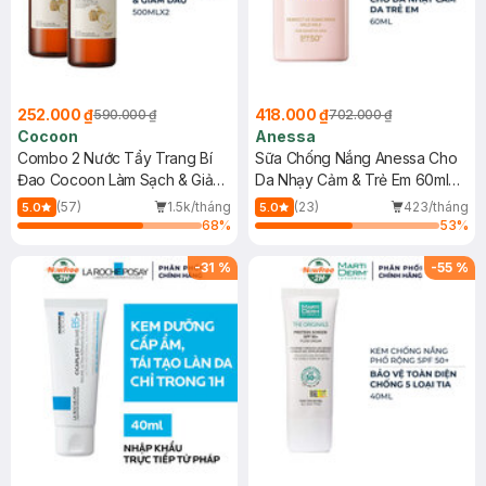
252.000 ₫
418.000 ₫
590.000 ₫
702.000 ₫
Cocoon
Anessa
Combo 2 Nước Tẩy Trang Bí
Sữa Chống Nắng Anessa Cho
Đao Cocoon Làm Sạch & Giảm
Da Nhạy Cảm & Trẻ Em 60ml
Dầu 500ml
(Mới)
(57)
1.5k/tháng
(23)
423/tháng
5.0
5.0
68
%
53
%
-
31
%
-
55
%