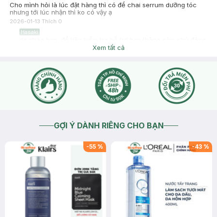
Cho mình hỏi là lúc đặt hàng thì có để chai serrum dưỡng tóc
nhưng tới lúc nhận thì ko có vậy ạ
2026-01-13
Thích
0
Hasaki
dạ chào bạn, để tiện kiểm tra hỗ trợ bạn thông cảm chủ động
inbox giúp Hasaki nhé
Xem tất cả
2026-01-13
Thích
1
GỢI Ý DÀNH RIÊNG CHO BẠN
-
55
%
-
43
%