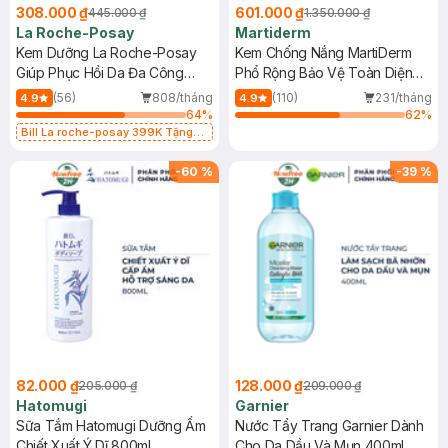
308.000 ₫
601.000 ₫
445.000 ₫
1.350.000 ₫
La Roche-Posay
Martiderm
Kem Dưỡng La Roche-Posay
Kem Chống Nắng MartiDerm
Giúp Phục Hồi Da Đa Công
Phổ Rộng Bảo Vệ Toàn Diện
Dụng 40ml
40ml
(56)
808/tháng
(110)
231/tháng
4.9
4.9
64
%
62
%
Bill La roche-posay 399K Tặng
Gel rửa mặt da dầu nhạy cảm 50ml
(SL có hạn)
-
60
%
-
39
%
82.000 ₫
128.000 ₫
205.000 ₫
209.000 ₫
Hatomugi
Garnier
Sữa Tắm Hatomugi Dưỡng Ẩm
Nước Tẩy Trang Garnier Dành
Chiết Xuất Ý Dĩ 800ml
Cho Da Dầu Và Mụn 400ml