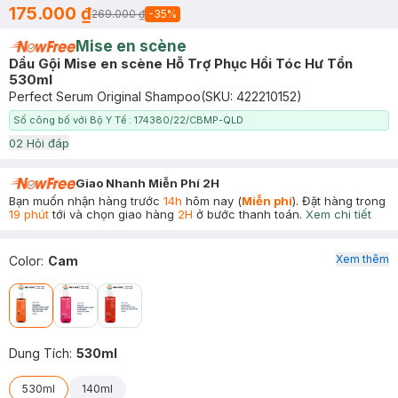
175.000 ₫
269.000 ₫
-
35
%
Mise en scène
Dầu Gội Mise en scène Hỗ Trợ Phục Hồi Tóc Hư Tổn
530ml
Perfect Serum Original Shampoo
(SKU:
422210152
)
Số công bố với Bộ Y Tế : 174380/22/CBMP-QLD
0
2
Hỏi đáp
Giao Nhanh Miễn Phí 2H
Bạn muốn nhận hàng trước
14h
hôm nay (
Miễn phí
). Đặt hàng trong
19 phút
tới và chọn giao hàng
2H
ở bước thanh toán.
Xem chi tiết
Xem thêm
Color
:
Cam
Dung Tích
:
530ml
530ml
140ml