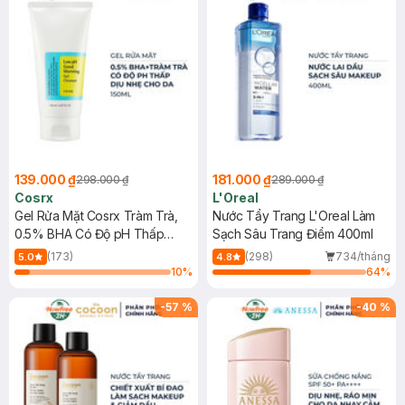
139.000 ₫
181.000 ₫
298.000 ₫
289.000 ₫
Cosrx
L'Oreal
Gel Rửa Mặt Cosrx Tràm Trà,
Nước Tẩy Trang L'Oreal Làm
0.5% BHA Có Độ pH Thấp
Sạch Sâu Trang Điểm 400ml
150ml
(173)
(298)
734/tháng
5.0
4.8
10
%
64
%
-
57
%
-
40
%