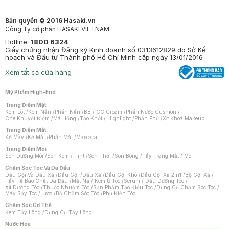
Bản quyền © 2016 Hasaki.vn
Công Ty cổ phần HASAKI VIETNAM
Hotline:
1800 6324
Giấy chứng nhận Đăng ký Kinh doanh số 0313612829 do Sở Kế
hoạch và Đầu tư Thành phố Hồ Chí Minh cấp ngày 13/01/2016
Xem tất cả cửa hàng
Mỹ Phẩm High-End
Trang Điểm Mặt
Kem Lót
/
Kem Nền
/
Phấn Nền
/
BB / CC Cream
/
Phấn Nước Cushion
/
Che Khuyết Điểm
/
Má Hồng
/
Tạo Khối / Highlight
/
Phấn Phủ
/
Xịt Khoá Makeup
Trang Điểm Mắt
Kẻ Mày
/
Kẻ Mắt
/
Phấn Mắt
/
Mascara
Trang Điểm Môi
Son Dưỡng Môi
/
Son Kem / Tint
/
Son Thỏi
/
Son Bóng
/
Tẩy Trang Mắt / Môi
Chăm Sóc Tóc Và Da Đầu
Dầu Gội Và Dầu Xả
/
Dầu Gội
/
Dầu Xả
/
Dầu Gội Khô
/
Dầu Gội Xả 2in1
/
Bộ Gội Xả
/
Tẩy Tế Bào Chết Da Đầu
/
Mặt Nạ / Kem Ủ Tóc
/
Serum / Dầu Dưỡng Tóc
/
Xịt Dưỡng Tóc
/
Thuốc Nhuộm Tóc
/
Sản Phẩm Tạo Kiểu Tóc
/
Dụng Cụ Chăm Sóc Tóc
/
Máy Sấy Tóc
/
Lược
/
Bộ Chăm Sóc Tóc
/
Phụ Kiện Tóc
Chăm Sóc Cơ Thể
Kem Tẩy Lông
/
Dụng Cụ Tẩy Lông
Nước Hoa