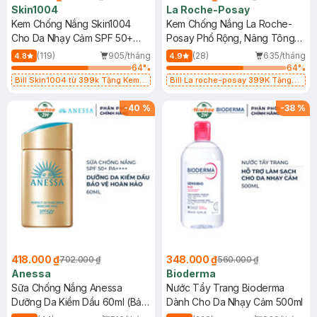
Skin1004
La Roche-Posay
Kem Chống Nắng Skin1004
Kem Chống Nắng La Roche-
Cho Da Nhạy Cảm SPF 50+
Posay Phổ Rộng, Nâng Tông
50ml
Kiềm Dầu 50ml
(119)
905/tháng
(28)
635/tháng
4.8
4.9
64
%
64
%
Bill Skin1004 từ 399k Tặng Kem
Bill La roche-posay 399K Tặng
Chống Nắng Cho Da Nhạy Cảm
Gel rửa mặt da dầu nhạy cảm 50ml
SPF 50+ 20ml (SL Có Hạn)
(SL có hạn)
-
40
%
-
38
%
418.000 ₫
348.000 ₫
702.000 ₫
560.000 ₫
Anessa
Bioderma
Sữa Chống Nắng Anessa
Nước Tẩy Trang Bioderma
Dưỡng Da Kiềm Dầu 60ml (Bản
Dành Cho Da Nhạy Cảm 500ml
Mới)