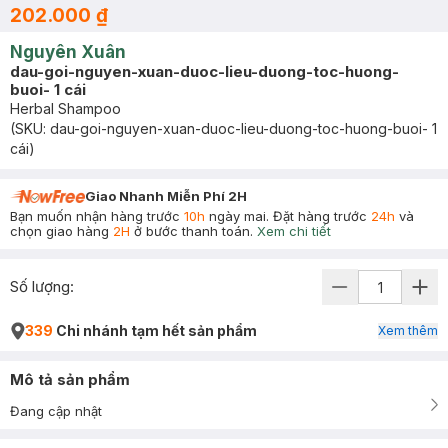
202.000 ₫
Nguyên Xuân
dau-goi-nguyen-xuan-duoc-lieu-duong-toc-huong-
buoi- 1 cái
Herbal Shampoo
(SKU:
dau-goi-nguyen-xuan-duoc-lieu-duong-toc-huong-buoi- 1
cái
)
Giao Nhanh Miễn Phí 2H
Bạn muốn nhận hàng trước
10h
ngày mai. Đặt hàng trước
24h
và
chọn giao hàng
2H
ở bước thanh toán.
Xem chi tiết
Số lượng:
339
Chi nhánh tạm hết sản phẩm
Xem thêm
Mô tả sản phẩm
Đang cập nhật