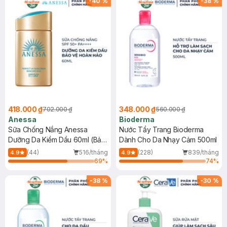
-
40
%
-
38
%
418.000 ₫
348.000 ₫
702.000 ₫
560.000 ₫
Anessa
Bioderma
Sữa Chống Nắng Anessa
Nước Tẩy Trang Bioderma
Dưỡng Da Kiềm Dầu 60ml (Bản
Dành Cho Da Nhạy Cảm 500ml
Mới)
(44)
516/tháng
(228)
839/tháng
4.9
4.9
69
%
74
%
-
38
%
-
30
%