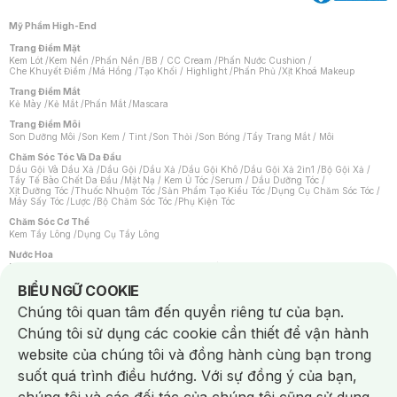
Mỹ Phẩm High-End
Trang Điểm Mặt
Kem Lót
/
Kem Nền
/
Phấn Nền
/
BB / CC Cream
/
Phấn Nước Cushion
/
Che Khuyết Điểm
/
Má Hồng
/
Tạo Khối / Highlight
/
Phấn Phủ
/
Xịt Khoá Makeup
Trang Điểm Mắt
Kẻ Mày
/
Kẻ Mắt
/
Phấn Mắt
/
Mascara
Trang Điểm Môi
Son Dưỡng Môi
/
Son Kem / Tint
/
Son Thỏi
/
Son Bóng
/
Tẩy Trang Mắt / Môi
Chăm Sóc Tóc Và Da Đầu
Dầu Gội Và Dầu Xả
/
Dầu Gội
/
Dầu Xả
/
Dầu Gội Khô
/
Dầu Gội Xả 2in1
/
Bộ Gội Xả
/
Tẩy Tế Bào Chết Da Đầu
/
Mặt Nạ / Kem Ủ Tóc
/
Serum / Dầu Dưỡng Tóc
/
Xịt Dưỡng Tóc
/
Thuốc Nhuộm Tóc
/
Sản Phẩm Tạo Kiểu Tóc
/
Dụng Cụ Chăm Sóc Tóc
/
Máy Sấy Tóc
/
Lược
/
Bộ Chăm Sóc Tóc
/
Phụ Kiện Tóc
Chăm Sóc Cơ Thể
Kem Tẩy Lông
/
Dụng Cụ Tẩy Lông
Nước Hoa
Nước Hoa Nữ
/
Nước Hoa Nam
/
Nước Hoa Cao Cấp
/
Xịt Thơm Toàn Thân
/
Nước Hoa Vùng Kín
Notice about cookies usage
BIỂU NGỮ COOKIE
Chăm Sóc Cá Nhân
Chúng tôi quan tâm đến quyền riêng tư của bạn.
Chống Muỗi
/
Khẩu Trang
/
Máy Massage
/
Mặt Nạ Xông Hơi
/
Nước Rửa Tay
/
Sản Phẩm Chăm Sóc Khác
/
Bàn Chải Đánh Răng
/
Bàn Chải Điện
/
Chúng tôi sử dụng các cookie cần thiết để vận hành
Hỗ Trợ Trắng Răng
/
Kem Đánh Răng
/
Máy Tăm Nước
/
Nước Súc Miệng
/
Tăm / Chỉ Nha Khoa
/
Xịt Thơm Miệng
/
Dung Dịch Vệ Sinh
/
Dưỡng Vùng Kín
/
website của chúng tôi và đồng hành cùng bạn trong
Khăn Ướt Vệ Sinh Vùng Kín
/
Băng Vệ Sinh
/
Tampon
/
Bọt Cạo Râu
/
Dao Cạo Râu
/
Máy Cạo Râu
suốt quá trình điều hướng. Với sự đồng ý của bạn,
Vấn Đề Về Da
Da Dầu / Lỗ Chân Lông To
/
Da Khô / Mất Nước
/
Da Lão Hóa
/
Da Mụn
/