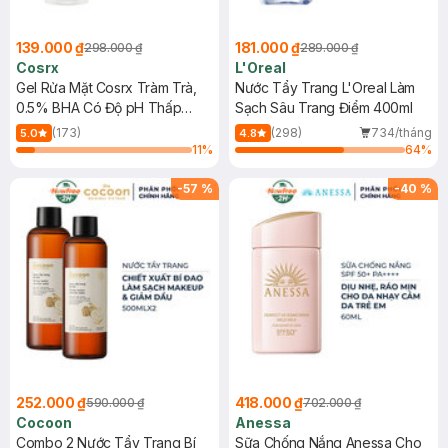
139.000 ₫
181.000 ₫
298.000 ₫
289.000 ₫
Cosrx
L'Oreal
Gel Rửa Mặt Cosrx Tràm Trà,
Nước Tẩy Trang L'Oreal Làm
0.5% BHA Có Độ pH Thấp
Sạch Sâu Trang Điểm 400ml
150ml
(173)
(298)
734/tháng
5.0
4.8
11
%
64
%
-
57
%
-
40
%
252.000 ₫
418.000 ₫
590.000 ₫
702.000 ₫
Cocoon
Anessa
Combo 2 Nước Tẩy Trang Bí
Sữa Chống Nắng Anessa Cho