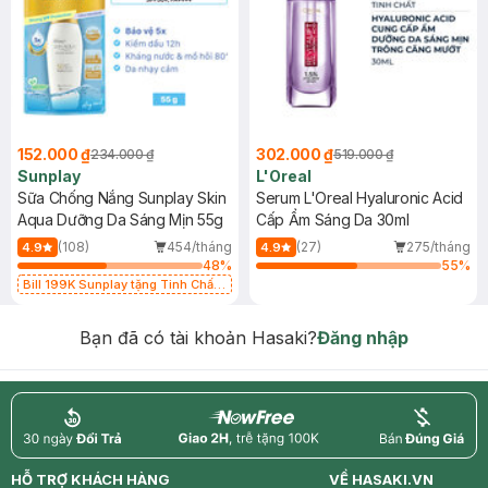
152.000 ₫
302.000 ₫
234.000 ₫
519.000 ₫
Sunplay
L'Oreal
Sữa Chống Nắng Sunplay Skin
Serum L'Oreal Hyaluronic Acid
Aqua Dưỡng Da Sáng Mịn 55g
Cấp Ẩm Sáng Da 30ml
(108)
454/tháng
(27)
275/tháng
4.9
4.9
48
%
55
%
Bill 199K Sunplay tặng Tinh Chất
Chống Nắng 7g trị giá 30K (SL có
hạn)
Bạn đã có tài khoản Hasaki?
Đăng nhập
return
nowfree
price
HỖ TRỢ KHÁCH HÀNG
VỀ HASAKI.VN