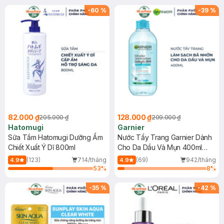
(SL có hạn)
-
60
%
-
39
%
82.000 ₫
128.000 ₫
205.000 ₫
209.000 ₫
Hatomugi
Garnier
Sữa Tắm Hatomugi Dưỡng Ẩm
Nước Tẩy Trang Garnier Dành
Chiết Xuất Ý Dĩ 800ml
Cho Da Dầu Và Mụn 400ml
(Mới)
(123)
714/tháng
(69)
942/tháng
4.9
4.9
53
%
8
%
-
35
%
-
42
%