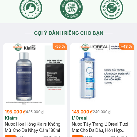
GỢI Ý DÀNH RIÊNG CHO BẠN
-
55
%
-
43
%
195.000 ₫
143.000 ₫
435.000 ₫
249.000 ₫
Klairs
L'Oreal
Nước Hoa Hồng Klairs Không
Nước Tẩy Trang L'Oreal Tươi
Mùi Cho Da Nhạy Cảm 180ml
Mát Cho Da Dầu, Hỗn Hợp
400ml