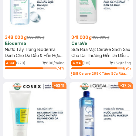
348.000 ₫
341.000 ₫
560.000 ₫
490.000 ₫
Bioderma
CeraVe
Nước Tẩy Trang Bioderma
Sữa Rửa Mặt CeraVe Sạch Sâu
Dành Cho Da Dầu & Hỗn Hợp
Cho Da Thường Đến Da Dầu
500ml
473ml
(228)
688/tháng
(116)
1.5k/tháng
4.9
4.9
74
%
89
%
Bill Cerave 299K Tặng Sữa Rửa
Mặt Cerave 30ml (SL có hạn)
-
53
%
-
37
%