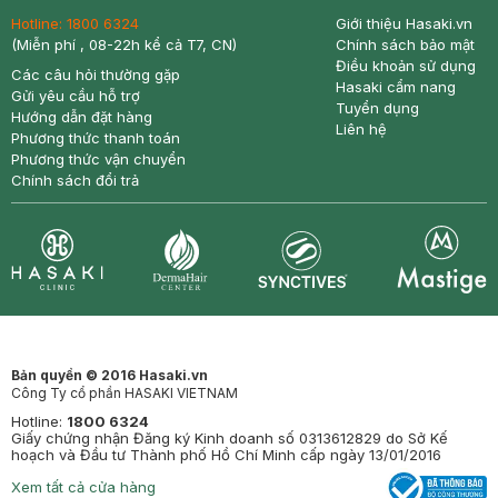
Hotline:
1800 6324
Giới thiệu Hasaki.vn
(Miễn phí , 08-22h kể cả T7, CN)
Chính sách bảo mật
Điều khoản sử dụng
Các câu hỏi thường gặp
Hasaki cẩm nang
Gửi yêu cầu hỗ trợ
Tuyển dụng
Hướng dẫn đặt hàng
Liên hệ
Phương thức thanh toán
Phương thức vận chuyển
Chính sách đổi trả
Synctives
Clinic
Dermahair
Mastige
Bản quyền © 2016 Hasaki.vn
Công Ty cổ phần HASAKI VIETNAM
Hotline:
1800 6324
Giấy chứng nhận Đăng ký Kinh doanh số 0313612829 do Sở Kế
hoạch và Đầu tư Thành phố Hồ Chí Minh cấp ngày 13/01/2016
Xem tất cả cửa hàng