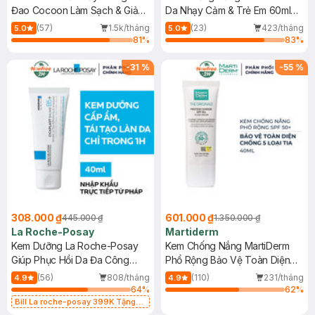
Đao Cocoon Làm Sạch & Giảm
Da Nhạy Cảm & Trẻ Em 60ml
Dầu 500ml
(Mới)
(57)
1.5k/tháng
(23)
423/tháng
5.0
5.0
81
%
83
%
-
31
%
-
55
%
308.000 ₫
601.000 ₫
445.000 ₫
1.350.000 ₫
La Roche-Posay
Martiderm
Kem Dưỡng La Roche-Posay
Kem Chống Nắng MartiDerm
Giúp Phục Hồi Da Đa Công
Phổ Rộng Bảo Vệ Toàn Diện
Dụng 40ml
40ml
(56)
808/tháng
(110)
231/tháng
4.9
4.9
64
%
62
%
Bill La roche-posay 399K Tặng
Gel rửa mặt da dầu nhạy cảm 50ml