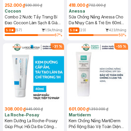
252.000 ₫
418.000 ₫
590.000 ₫
702.000 ₫
Cocoon
Anessa
Combo 2 Nước Tẩy Trang Bí
Sữa Chống Nắng Anessa Cho
Đao Cocoon Làm Sạch & Giảm
Da Nhạy Cảm & Trẻ Em 60ml
Dầu 500ml
(Mới)
(57)
1.5k/tháng
(23)
423/tháng
5.0
5.0
67
%
50
%
-
31
%
-
55
%
308.000 ₫
601.000 ₫
445.000 ₫
1.350.000 ₫
La Roche-Posay
Martiderm
Kem Dưỡng La Roche-Posay
Kem Chống Nắng MartiDerm
Giúp Phục Hồi Da Đa Công
Phổ Rộng Bảo Vệ Toàn Diện