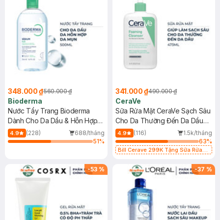
348.000 ₫
341.000 ₫
560.000 ₫
490.000 ₫
Bioderma
CeraVe
Nước Tẩy Trang Bioderma
Sữa Rửa Mặt CeraVe Sạch Sâu
Dành Cho Da Dầu & Hỗn Hợp
Cho Da Thường Đến Da Dầu
500ml
473ml
(228)
688/tháng
(116)
1.5k/tháng
4.9
4.9
51
%
63
%
Bill Cerave 299K Tặng Sữa Rửa
Mặt Cerave 30ml (SL có hạn)
-
53
%
-
37
%