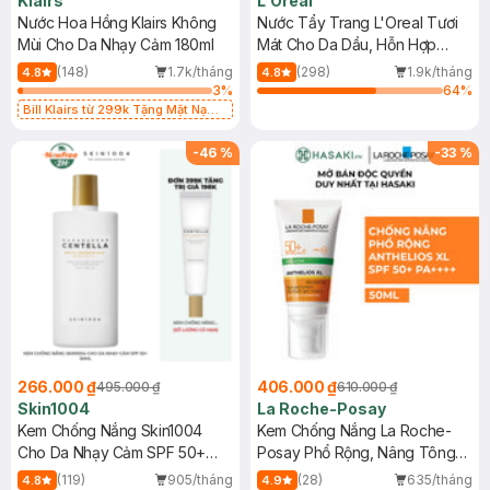
Klairs
L'Oreal
Nước Hoa Hồng Klairs Không
Nước Tẩy Trang L'Oreal Tươi
Mùi Cho Da Nhạy Cảm 180ml
Mát Cho Da Dầu, Hỗn Hợp
400ml
(148)
1.7k/tháng
(298)
1.9k/tháng
4.8
4.8
3
%
64
%
Bill Klairs từ 299k Tặng Mặt Nạ
Làm Dịu Da & Kiểm Soát Dầu Nhờn
25ml (SL Có Hạn)
-
46
%
-
33
%
266.000 ₫
406.000 ₫
495.000 ₫
610.000 ₫
Skin1004
La Roche-Posay
Kem Chống Nắng Skin1004
Kem Chống Nắng La Roche-
Cho Da Nhạy Cảm SPF 50+
Posay Phổ Rộng, Nâng Tông
50ml
Kiềm Dầu 50ml
(119)
905/tháng
(28)
635/tháng
4.8
4.9