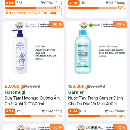
Dụng 40ml
40ml
(56)
808/tháng
(110)
231/tháng
4.9
4.9
64
%
62
%
Bill La roche-posay 399K Tặng
Gel rửa mặt da dầu nhạy cảm 50ml
(SL có hạn)
-
60
%
-
39
%
82.000 ₫
128.000 ₫
205.000 ₫
209.000 ₫
Hatomugi
Garnier
Sữa Tắm Hatomugi Dưỡng Ẩm
Nước Tẩy Trang Garnier Dành
Chiết Xuất Ý Dĩ 800ml
Cho Da Dầu Và Mụn 400ml
(Mới)
(123)
714/tháng
(69)
942/tháng
4.9
4.9
53
%
64
%
-
35
%
-
42
%