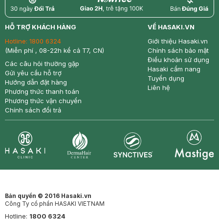
return
nowfree
price
HỖ TRỢ KHÁCH HÀNG
VỀ HASAKI.VN
Hotline:
1800 6324
Giới thiệu Hasaki.vn
(Miễn phí , 08-22h kể cả T7, CN)
Chính sách bảo mật
Điều khoản sử dụng
Các câu hỏi thường gặp
Hasaki cẩm nang
Gửi yêu cầu hỗ trợ
Tuyển dụng
Hướng dẫn đặt hàng
Liên hệ
Phương thức thanh toán
Phương thức vận chuyển
Chính sách đổi trả
Synctives
Clinic
Dermahair
Mastige
Bản quyền © 2016 Hasaki.vn
Công Ty cổ phần HASAKI VIETNAM
Hotline:
1800 6324