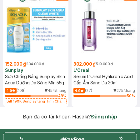
152.000 ₫
302.000 ₫
234.000 ₫
519.000 ₫
Sunplay
L'Oreal
Sữa Chống Nắng Sunplay Skin
Serum L'Oreal Hyaluronic Acid
Aqua Dưỡng Da Sáng Mịn 55g
Cấp Ẩm Sáng Da 30ml
(108)
454/tháng
(27)
275/tháng
4.9
4.9
48
%
50
%
Bill 199K Sunplay tặng Tinh Chất
Chống Nắng 7g trị giá 30K (SL có
hạn)
Bạn đã có tài khoản Hasaki?
Đăng nhập