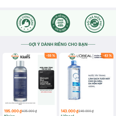
GỢI Ý DÀNH RIÊNG CHO BẠN
-
55
%
-
43
%
195.000 ₫
143.000 ₫
435.000 ₫
249.000 ₫