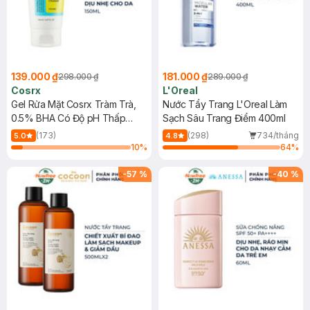
139.000 ₫
181.000 ₫
298.000 ₫
289.000 ₫
Cosrx
L'Oreal
Gel Rửa Mặt Cosrx Tràm Trà,
Nước Tẩy Trang L'Oreal Làm
0.5% BHA Có Độ pH Thấp
Sạch Sâu Trang Điểm 400ml
150ml
(173)
(298)
734/tháng
5.0
4.8
10
%
64
%
-
57
%
-
40
%