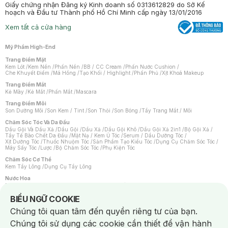
Giấy chứng nhận Đăng ký Kinh doanh số 0313612829 do Sở Kế
hoạch và Đầu tư Thành phố Hồ Chí Minh cấp ngày 13/01/2016
Xem tất cả cửa hàng
Mỹ Phẩm High-End
Trang Điểm Mặt
Kem Lót
/
Kem Nền
/
Phấn Nền
/
BB / CC Cream
/
Phấn Nước Cushion
/
Che Khuyết Điểm
/
Má Hồng
/
Tạo Khối / Highlight
/
Phấn Phủ
/
Xịt Khoá Makeup
Trang Điểm Mắt
Kẻ Mày
/
Kẻ Mắt
/
Phấn Mắt
/
Mascara
Trang Điểm Môi
Son Dưỡng Môi
/
Son Kem / Tint
/
Son Thỏi
/
Son Bóng
/
Tẩy Trang Mắt / Môi
Chăm Sóc Tóc Và Da Đầu
Dầu Gội Và Dầu Xả
/
Dầu Gội
/
Dầu Xả
/
Dầu Gội Khô
/
Dầu Gội Xả 2in1
/
Bộ Gội Xả
/
Tẩy Tế Bào Chết Da Đầu
/
Mặt Nạ / Kem Ủ Tóc
/
Serum / Dầu Dưỡng Tóc
/
Xịt Dưỡng Tóc
/
Thuốc Nhuộm Tóc
/
Sản Phẩm Tạo Kiểu Tóc
/
Dụng Cụ Chăm Sóc Tóc
/
Máy Sấy Tóc
/
Lược
/
Bộ Chăm Sóc Tóc
/
Phụ Kiện Tóc
Chăm Sóc Cơ Thể
Kem Tẩy Lông
/
Dụng Cụ Tẩy Lông
Nước Hoa
Nước Hoa Nữ
/
Nước Hoa Nam
/
Nước Hoa Cao Cấp
/
Xịt Thơm Toàn Thân
/
Nước Hoa Vùng Kín
Notice about cookies usage
BIỂU NGỮ COOKIE
Chăm Sóc Cá Nhân
Chúng tôi quan tâm đến quyền riêng tư của bạn.
Chống Muỗi
/
Khẩu Trang
/
Máy Massage
/
Mặt Nạ Xông Hơi
/
Nước Rửa Tay
/
Sản Phẩm Chăm Sóc Khác
/
Bàn Chải Đánh Răng
/
Bàn Chải Điện
/
Chúng tôi sử dụng các cookie cần thiết để vận hành
Hỗ Trợ Trắng Răng
/
Kem Đánh Răng
/
Máy Tăm Nước
/
Nước Súc Miệng
/