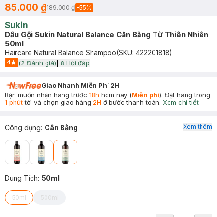
85.000 ₫
189.000 ₫
-
55
%
Sukin
Dầu Gội Sukin Natural Balance Cân Bằng Từ Thiên Nhiên
50ml
Haircare Natural Balance Shampoo
(SKU:
422201818
)
4
(
2
Đánh giá)
|
8
Hỏi đáp
Start Icon
Giao Nhanh Miễn Phí 2H
Bạn muốn nhận hàng trước
18h
hôm nay (
Miễn phí
). Đặt hàng trong
1 phút
tới và chọn giao hàng
2H
ở bước thanh toán.
Xem chi tiết
Xem thêm
Công dụng
:
Cân Bằng
Dung Tích
:
50ml
50ml
500ml