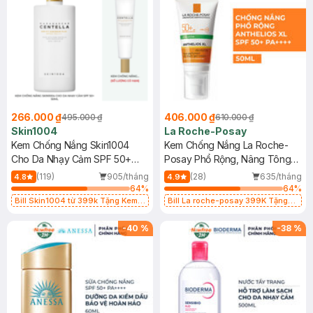
266.000 ₫
406.000 ₫
495.000 ₫
610.000 ₫
Skin1004
La Roche-Posay
Kem Chống Nắng Skin1004
Kem Chống Nắng La Roche-
Cho Da Nhạy Cảm SPF 50+
Posay Phổ Rộng, Nâng Tông
50ml
Kiềm Dầu 50ml
(119)
905/tháng
(28)
635/tháng
4.8
4.9
64
%
64
%
Bill Skin1004 từ 399k Tặng Kem
Bill La roche-posay 399K Tặng
Chống Nắng Cho Da Nhạy Cảm
Gel rửa mặt da dầu nhạy cảm 50ml
SPF 50+ 20ml (SL Có Hạn)
(SL có hạn)
-
40
%
-
38
%