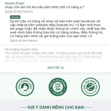
Khanh Phạm
shop cho em hỏi khi nào bên mình mới có hàng ạ ?
2022-01-04
Thích
0
Hasaki
Dạ khi nào có hàng về shop sẽ báo trên wall facebook và
cập nhật lại trên website http://hasaki.vn/ <3 Bạn nhớ theo
dõi page hoặc để nhận được thông tin chính xác nhất bạn lên
web mình bấm thông báo khi có hàng online, điền thông tin,
có hàng bên mình sẽ gửi thông báo cho bạn nhé! <3
2022-01-04
Thích
0
Võ hoàng huynh như
Tóc mình nhuộm nhiều nên khô. Thường mình gội phải kết hợp
dầu xả mới mượt tóc. Cho mình hỏi dầu gội này có chất dưỡng
ẩm hok ạ. Mình sợ gội xong hok có xả sẽ bị rối tóc
2021-06-19
Thích
0
Xem tất cả
Hasaki
Chào bạn, sản phẩm này có dưỡng ẩm ạ, bạn tham khảo nha
2021-06-19
Thích
0
GỢI Ý DÀNH RIÊNG CHO BẠN