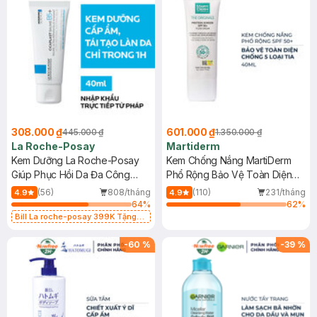
308.000 ₫
601.000 ₫
445.000 ₫
1.350.000 ₫
La Roche-Posay
Martiderm
Kem Dưỡng La Roche-Posay
Kem Chống Nắng MartiDerm
Giúp Phục Hồi Da Đa Công
Phổ Rộng Bảo Vệ Toàn Diện
Dụng 40ml
40ml
(56)
808/tháng
(110)
231/tháng
4.9
4.9
64
%
62
%
Bill La roche-posay 399K Tặng
Gel rửa mặt da dầu nhạy cảm 50ml
(SL có hạn)
-
60
%
-
39
%