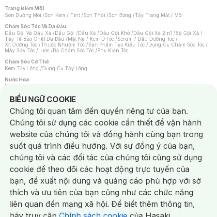
Trang Điểm Môi
Son Dưỡng Môi
/
Son Kem / Tint
/
Son Thỏi
/
Son Bóng
/
Tẩy Trang Mắt / Môi
Chăm Sóc Tóc Và Da Đầu
Dầu Gội Và Dầu Xả
/
Dầu Gội
/
Dầu Xả
/
Dầu Gội Khô
/
Dầu Gội Xả 2in1
/
Bộ Gội Xả
/
Tẩy Tế Bào Chết Da Đầu
/
Mặt Nạ / Kem Ủ Tóc
/
Serum / Dầu Dưỡng Tóc
/
Xịt Dưỡng Tóc
/
Thuốc Nhuộm Tóc
/
Sản Phẩm Tạo Kiểu Tóc
/
Dụng Cụ Chăm Sóc Tóc
/
Máy Sấy Tóc
/
Lược
/
Bộ Chăm Sóc Tóc
/
Phụ Kiện Tóc
Chăm Sóc Cơ Thể
Kem Tẩy Lông
/
Dụng Cụ Tẩy Lông
Nước Hoa
Nước Hoa Nữ
/
Nước Hoa Nam
/
Nước Hoa Cao Cấp
/
Xịt Thơm Toàn Thân
/
Nước Hoa Vùng Kín
Notice about cookies usage
BIỂU NGỮ COOKIE
Chăm Sóc Cá Nhân
Chúng tôi quan tâm đến quyền riêng tư của bạn.
Chống Muỗi
/
Khẩu Trang
/
Máy Massage
/
Mặt Nạ Xông Hơi
/
Nước Rửa Tay
/
Sản Phẩm Chăm Sóc Khác
/
Bàn Chải Đánh Răng
/
Bàn Chải Điện
/
Chúng tôi sử dụng các cookie cần thiết để vận hành
Hỗ Trợ Trắng Răng
/
Kem Đánh Răng
/
Máy Tăm Nước
/
Nước Súc Miệng
/
Tăm / Chỉ Nha Khoa
/
Xịt Thơm Miệng
/
Dung Dịch Vệ Sinh
/
Dưỡng Vùng Kín
/
website của chúng tôi và đồng hành cùng bạn trong
Khăn Ướt Vệ Sinh Vùng Kín
/
Băng Vệ Sinh
/
Tampon
/
Bọt Cạo Râu
/
Dao Cạo Râu
/
Máy Cạo Râu
suốt quá trình điều hướng. Với sự đồng ý của bạn,
Vấn Đề Về Da
chúng tôi và các đối tác của chúng tôi cũng sử dụng
Da Dầu / Lỗ Chân Lông To
/
Da Khô / Mất Nước
/
Da Lão Hóa
/
Da Mụn
/
Da Nhạy Cảm / Kích Ứng
/
Da Xỉn Màu
/
Thâm / Nám / Tàn Nhang
/
cookie để theo dõi các hoạt động trực tuyến của
Quầng Thâm & Bọng Mắt
/
Sẹo
/
Viêm Da Cơ Địa
bạn, đề xuất nội dung và quảng cáo phù hợp với sở
Dụng Cụ / Phụ Kiện Chăm Sóc Da
Chat i
Bông Tẩy Trang
/
Khăn Lau Mặt Khô
/
Dụng Cụ / Máy Rửa Mặt
/
Máy Chăm Sóc Da
/
thích và ưu tiên của bạn cũng như các chức năng
Dụng Cụ Chăm Sóc Khác
liên quan đến mạng xã hội. Để biết thêm thông tin,
hãy truy cập
Chính sách cookie
của Hasaki.