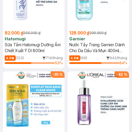
82.000 ₫
128.000 ₫
205.000 ₫
209.000 ₫
Hatomugi
Garnier
Sữa Tắm Hatomugi Dưỡng Ẩm
Nước Tẩy Trang Garnier Dành
Chiết Xuất Ý Dĩ 800ml
Cho Da Dầu Và Mụn 400ml
(Mới)
(123)
714/tháng
(69)
942/tháng
4.9
4.9
53
%
64
%
-
35
%
-
42
%