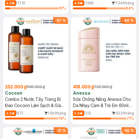
150ml
(173)
(298)
734/tháng
5.0
4.8
10
%
64
%
-
57
%
-
40
%
252.000 ₫
418.000 ₫
590.000 ₫
702.000 ₫
Cocoon
Anessa
Combo 2 Nước Tẩy Trang Bí
Sữa Chống Nắng Anessa Cho
Đao Cocoon Làm Sạch & Giảm
Da Nhạy Cảm & Trẻ Em 60ml
Dầu 500ml
(Mới)
(57)
1.5k/tháng
(23)
423/tháng
5.0
5.0
74
%
71
%
-
31
%
-
55
%