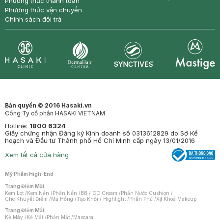
Phương thức thanh toán
Phương thức vận chuyển
Chính sách đổi trả
Synctives
Clinic
Dermahair
Mastige
Bản quyền © 2016 Hasaki.vn
Công Ty cổ phần HASAKI VIETNAM
Hotline:
1800 6324
Giấy chứng nhận Đăng ký Kinh doanh số 0313612829 do Sở Kế
hoạch và Đầu tư Thành phố Hồ Chí Minh cấp ngày 13/01/2016
Xem tất cả cửa hàng
Mỹ Phẩm High-End
Trang Điểm Mặt
Kem Lót
/
Kem Nền
/
Phấn Nền
/
BB / CC Cream
/
Phấn Nước Cushion
/
Che Khuyết Điểm
/
Má Hồng
/
Tạo Khối / Highlight
/
Phấn Phủ
/
Xịt Khoá Makeup
Trang Điểm Mắt
Kẻ Mày
/
Kẻ Mắt
/
Phấn Mắt
/
Mascara