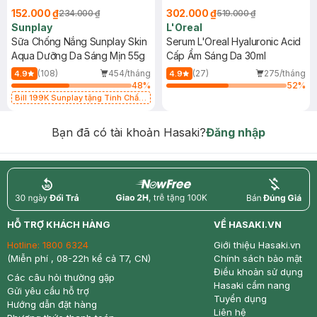
152.000 ₫
302.000 ₫
234.000 ₫
519.000 ₫
Sunplay
L'Oreal
Sữa Chống Nắng Sunplay Skin
Serum L'Oreal Hyaluronic Acid
Aqua Dưỡng Da Sáng Mịn 55g
Cấp Ẩm Sáng Da 30ml
(108)
454/tháng
(27)
275/tháng
4.9
4.9
48
%
52
%
Bill 199K Sunplay tặng Tinh Chất
Chống Nắng 7g trị giá 30K (SL có
hạn)
Bạn đã có tài khoản Hasaki?
Đăng nhập
return
nowfree
price
HỖ TRỢ KHÁCH HÀNG
VỀ HASAKI.VN
Hotline:
1800 6324
Giới thiệu Hasaki.vn
(Miễn phí , 08-22h kể cả T7, CN)
Chính sách bảo mật
Điều khoản sử dụng
Các câu hỏi thường gặp
Hasaki cẩm nang
Gửi yêu cầu hỗ trợ
Tuyển dụng
Hướng dẫn đặt hàng
Liên hệ