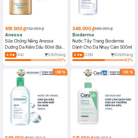
418.000 ₫
348.000 ₫
702.000 ₫
560.000 ₫
Anessa
Bioderma
Sữa Chống Nắng Anessa
Nước Tẩy Trang Bioderma
Dưỡng Da Kiềm Dầu 60ml (Bản
Dành Cho Da Nhạy Cảm 500ml
Mới)
(44)
516/tháng
(228)
839/tháng
4.9
4.9
50
%
62
%
-
38
%
-
30
%
348.000 ₫
341.000 ₫
560.000 ₫
490.000 ₫