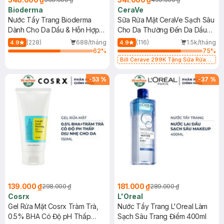
Bioderma
CeraVe
Nước Tẩy Trang Bioderma
Sữa Rửa Mặt CeraVe Sạch Sâu
Dành Cho Da Dầu & Hỗn Hợp
Cho Da Thường Đến Da Dầu
500ml
473ml
(228)
688/tháng
(116)
1.5k/tháng
4.9
4.9
62
%
75
%
Bill Cerave 299K Tặng Sữa Rửa
Mặt Cerave 30ml (SL có hạn)
-
53
%
-
37
%
139.000 ₫
181.000 ₫
298.000 ₫
289.000 ₫
Cosrx
L'Oreal
Gel Rửa Mặt Cosrx Tràm Trà,
Nước Tẩy Trang L'Oreal Làm
0.5% BHA Có Độ pH Thấp
Sạch Sâu Trang Điểm 400ml