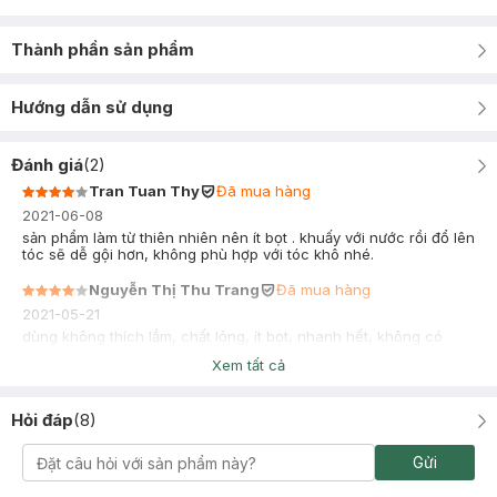
Thành phần sản phẩm
Hướng dẫn sử dụng
Đánh giá
(
2
)
Tran Tuan Thy
Đã mua hàng
2021-06-08
sản phẩm làm từ thiên nhiên nên ít bọt . khuấy với nước rồi đổ lên
tóc sẽ dễ gội hơn, không phù hợp với tóc khô nhé.
Nguyễn Thị Thu Trang
Đã mua hàng
2021-05-21
dùng không thích lắm, chất lỏng, ít bọt, nhanh hết, không có
thay đổi gì nhiều trên tóc
Xem tất cả
Hỏi đáp
(
8
)
Gửi