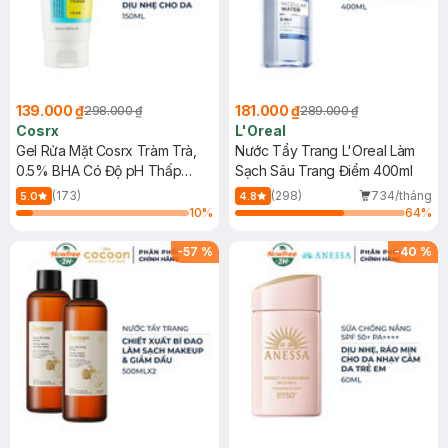
139.000 ₫
181.000 ₫
298.000 ₫
289.000 ₫
Cosrx
L'Oreal
Gel Rửa Mặt Cosrx Tràm Trà,
Nước Tẩy Trang L'Oreal Làm
0.5% BHA Có Độ pH Thấp
Sạch Sâu Trang Điểm 400ml
150ml
(173)
(298)
734/tháng
5.0
4.8
10
%
64
%
-
57
%
-
40
%