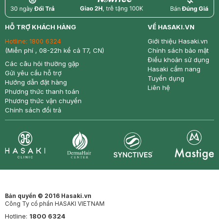
return
nowfree
price
HỖ TRỢ KHÁCH HÀNG
VỀ HASAKI.VN
Hotline:
1800 6324
Giới thiệu Hasaki.vn
(Miễn phí , 08-22h kể cả T7, CN)
Chính sách bảo mật
Điều khoản sử dụng
Các câu hỏi thường gặp
Hasaki cẩm nang
Gửi yêu cầu hỗ trợ
Tuyển dụng
Hướng dẫn đặt hàng
Liên hệ
Phương thức thanh toán
Phương thức vận chuyển
Chính sách đổi trả
Synctives
Clinic
Dermahair
Mastige
Bản quyền © 2016 Hasaki.vn
Công Ty cổ phần HASAKI VIETNAM
Hotline:
1800 6324