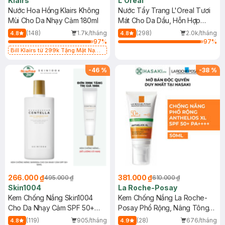
Klairs
L'Oreal
Nước Hoa Hồng Klairs Không
Nước Tẩy Trang L'Oreal Tươi
Mùi Cho Da Nhạy Cảm 180ml
Mát Cho Da Dầu, Hỗn Hợp
400ml
(148)
1.7k/tháng
(298)
2.0k/tháng
4.8
4.8
97
%
97
%
Bill Klairs từ 299k Tặng Mặt Nạ
Làm Dịu Da & Kiểm Soát Dầu Nhờn
25ml (SL Có Hạn)
-
46
%
-
38
%
266.000 ₫
381.000 ₫
495.000 ₫
610.000 ₫
Skin1004
La Roche-Posay
Kem Chống Nắng Skin1004
Kem Chống Nắng La Roche-
Cho Da Nhạy Cảm SPF 50+
Posay Phổ Rộng, Nâng Tông
50ml
Kiềm Dầu 50ml
(119)
905/tháng
(28)
676/tháng
4.8
4.9