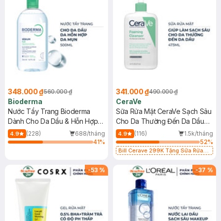
348.000 ₫
341.000 ₫
560.000 ₫
490.000 ₫
Bioderma
CeraVe
Nước Tẩy Trang Bioderma
Sữa Rửa Mặt CeraVe Sạch Sâu
Dành Cho Da Dầu & Hỗn Hợp
Cho Da Thường Đến Da Dầu
500ml
473ml
(228)
688/tháng
(116)
1.5k/tháng
4.9
4.9
41
%
52
%
Bill Cerave 299K Tặng Sữa Rửa
Mặt Cerave 30ml (SL có hạn)
-
53
%
-
37
%