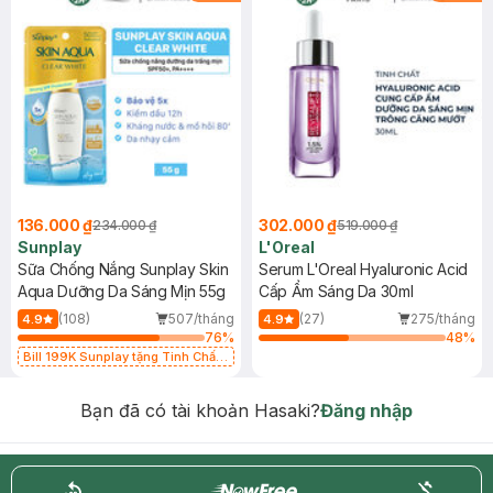
136.000 ₫
302.000 ₫
234.000 ₫
519.000 ₫
Sunplay
L'Oreal
Sữa Chống Nắng Sunplay Skin
Serum L'Oreal Hyaluronic Acid
Aqua Dưỡng Da Sáng Mịn 55g
Cấp Ẩm Sáng Da 30ml
(108)
507/tháng
(27)
275/tháng
4.9
4.9
76
%
48
%
Bill 199K Sunplay tặng Tinh Chất
Chống Nắng 7g trị giá 30K (SL có
hạn)
Bạn đã có tài khoản Hasaki?
Đăng nhập