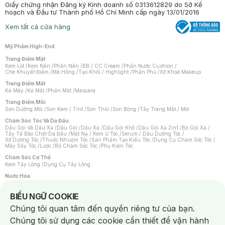
Giấy chứng nhận Đăng ký Kinh doanh số 0313612829 do Sở Kế
hoạch và Đầu tư Thành phố Hồ Chí Minh cấp ngày 13/01/2016
Xem tất cả cửa hàng
Mỹ Phẩm High-End
Trang Điểm Mặt
Kem Lót
/
Kem Nền
/
Phấn Nền
/
BB / CC Cream
/
Phấn Nước Cushion
/
Che Khuyết Điểm
/
Má Hồng
/
Tạo Khối / Highlight
/
Phấn Phủ
/
Xịt Khoá Makeup
Trang Điểm Mắt
Kẻ Mày
/
Kẻ Mắt
/
Phấn Mắt
/
Mascara
Trang Điểm Môi
Son Dưỡng Môi
/
Son Kem / Tint
/
Son Thỏi
/
Son Bóng
/
Tẩy Trang Mắt / Môi
Chăm Sóc Tóc Và Da Đầu
Dầu Gội Và Dầu Xả
/
Dầu Gội
/
Dầu Xả
/
Dầu Gội Khô
/
Dầu Gội Xả 2in1
/
Bộ Gội Xả
/
Tẩy Tế Bào Chết Da Đầu
/
Mặt Nạ / Kem Ủ Tóc
/
Serum / Dầu Dưỡng Tóc
/
Xịt Dưỡng Tóc
/
Thuốc Nhuộm Tóc
/
Sản Phẩm Tạo Kiểu Tóc
/
Dụng Cụ Chăm Sóc Tóc
/
Máy Sấy Tóc
/
Lược
/
Bộ Chăm Sóc Tóc
/
Phụ Kiện Tóc
Chăm Sóc Cơ Thể
Kem Tẩy Lông
/
Dụng Cụ Tẩy Lông
Nước Hoa
Nước Hoa Nữ
/
Nước Hoa Nam
/
Nước Hoa Cao Cấp
/
Xịt Thơm Toàn Thân
/
Nước Hoa Vùng Kín
Notice about cookies usage
BIỂU NGỮ COOKIE
Chăm Sóc Cá Nhân
Chúng tôi quan tâm đến quyền riêng tư của bạn.
Chống Muỗi
/
Khẩu Trang
/
Máy Massage
/
Mặt Nạ Xông Hơi
/
Nước Rửa Tay
/
Sản Phẩm Chăm Sóc Khác
/
Bàn Chải Đánh Răng
/
Bàn Chải Điện
/
Chúng tôi sử dụng các cookie cần thiết để vận hành
Hỗ Trợ Trắng Răng
/
Kem Đánh Răng
/
Máy Tăm Nước
/
Nước Súc Miệng
/