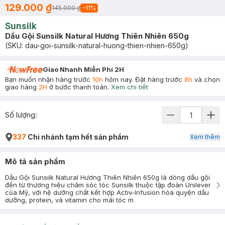
129.000 ₫
145.000 ₫
-
11
%
Sunsilk
Dầu Gội Sunsilk Natural Hương Thiên Nhiên 650g
(SKU:
dau-goi-sunsilk-natural-huong-thien-nhien-650g
)
Giao Nhanh Miễn Phí 2H
Bạn muốn nhận hàng trước
10h
hôm nay. Đặt hàng trước
8h
và chọn
giao hàng
2H
ở bước thanh toán.
Xem chi tiết
Số lượng:
337
Chi nhánh tạm hết sản phẩm
Xem thêm
Mô tả sản phẩm
Dầu Gội Sunsilk Natural Hương Thiên Nhiên 650g là dòng dầu gội
đến từ thương hiệu chăm sóc tóc Sunsilk thuộc tập đoàn Unilever
của Mỹ, với hệ dưỡng chất kết hợp Activ-Infusion hòa quyện dầu
dưỡng, protein, và vitamin cho mái tóc m