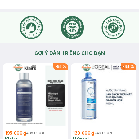
GỢI Ý DÀNH RIÊNG CHO BẠN
-
55
%
-
44
%
195.000 ₫
139.000 ₫
435.000 ₫
249.000 ₫