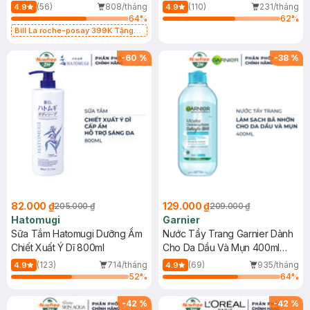
Dụng 40ml
40ml
(56)
808/tháng
(110)
231/tháng
4.9
4.9
64
%
62
%
Bill La roche-posay 399K Tặng
Gel rửa mặt da dầu nhạy cảm 50ml
(SL có hạn)
-
60
%
-
38
%
82.000 ₫
129.000 ₫
205.000 ₫
209.000 ₫
Hatomugi
Garnier
Sữa Tắm Hatomugi Dưỡng Ẩm
Nước Tẩy Trang Garnier Dành
Chiết Xuất Ý Dĩ 800ml
Cho Da Dầu Và Mụn 400ml
(Mới)
(123)
714/tháng
(69)
935/tháng
4.9
4.9
52
%
64
%
-
42
%
-
42
%