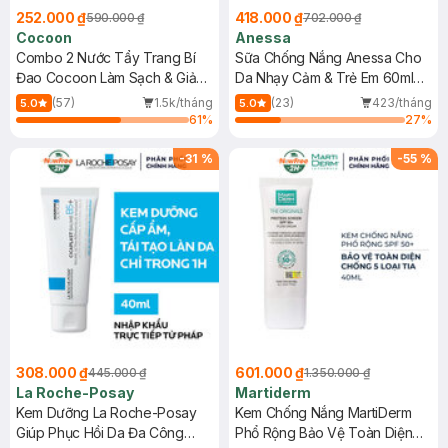
252.000 ₫
418.000 ₫
590.000 ₫
702.000 ₫
Cocoon
Anessa
Combo 2 Nước Tẩy Trang Bí
Sữa Chống Nắng Anessa Cho
Đao Cocoon Làm Sạch & Giảm
Da Nhạy Cảm & Trẻ Em 60ml
Dầu 500ml
(Mới)
(57)
1.5k/tháng
(23)
423/tháng
5.0
5.0
61
%
27
%
-
31
%
-
55
%
308.000 ₫
601.000 ₫
445.000 ₫
1.350.000 ₫
La Roche-Posay
Martiderm
Kem Dưỡng La Roche-Posay
Kem Chống Nắng MartiDerm
Giúp Phục Hồi Da Đa Công
Phổ Rộng Bảo Vệ Toàn Diện