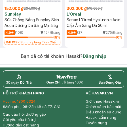
152.000 ₫
302.000 ₫
234.000 ₫
519.000 ₫
Sunplay
L'Oreal
Sữa Chống Nắng Sunplay Skin
Serum L'Oreal Hyaluronic Acid
Aqua Dưỡng Da Sáng Mịn 55g
Cấp Ẩm Sáng Da 30ml
(108)
454/tháng
(27)
275/tháng
4.9
4.9
48
%
40
%
Bill 199K Sunplay tặng Tinh Chất
Chống Nắng 7g trị giá 30K (SL có
hạn)
Bạn đã có tài khoản Hasaki?
Đăng nhập
return
nowfree
price
HỖ TRỢ KHÁCH HÀNG
VỀ HASAKI.VN
Hotline:
1800 6324
Giới thiệu Hasaki.vn
(Miễn phí , 08-22h kể cả T7, CN)
Chính sách bảo mật
Điều khoản sử dụng
Các câu hỏi thường gặp
Hasaki cẩm nang
Gửi yêu cầu hỗ trợ
Tuyển dụng
Hướng dẫn đặt hàng