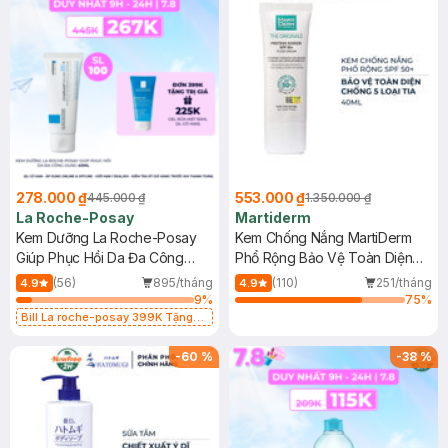
278.000 ₫
553.000 ₫
445.000 ₫
1.350.000 ₫
La Roche-Posay
Martiderm
Kem Dưỡng La Roche-Posay
Kem Chống Nắng MartiDerm
Giúp Phục Hồi Da Đa Công
Phổ Rộng Bảo Vệ Toàn Diện
Dụng 40ml
40ml
(56)
895/tháng
(110)
251/tháng
4.9
4.9
9
%
75
%
Bill La roche-posay 399K Tặng
Gel rửa mặt da dầu nhạy cảm 50ml
(SL có hạn)
-
60
%
-
38
%