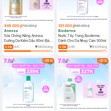
449.000 ₫
351.000 ₫
702.000 ₫
560.000 ₫
Anessa
Bioderma
Sữa Chống Nắng Anessa
Nước Tẩy Trang Bioderma
Dưỡng Da Kiềm Dầu 60ml (Bản
Dành Cho Da Nhạy Cảm 500ml
Mới)
(44)
480/tháng
(228)
832/tháng
4.9
4.9
64
%
21
%
-
39
%
-
31
%