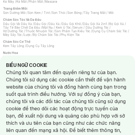
Kẻ Mày
/
Kẻ Mắt
/
Phấn Mắt
/
Mascara
Trang Điểm Môi
Son Dưỡng Môi
/
Son Kem / Tint
/
Son Thỏi
/
Son Bóng
/
Tẩy Trang Mắt / Môi
Chăm Sóc Tóc Và Da Đầu
Dầu Gội Và Dầu Xả
/
Dầu Gội
/
Dầu Xả
/
Dầu Gội Khô
/
Dầu Gội Xả 2in1
/
Bộ Gội Xả
/
Tẩy Tế Bào Chết Da Đầu
/
Mặt Nạ / Kem Ủ Tóc
/
Serum / Dầu Dưỡng Tóc
/
Xịt Dưỡng Tóc
/
Thuốc Nhuộm Tóc
/
Sản Phẩm Tạo Kiểu Tóc
/
Dụng Cụ Chăm Sóc Tóc
/
Máy Sấy Tóc
/
Lược
/
Bộ Chăm Sóc Tóc
/
Phụ Kiện Tóc
Chăm Sóc Cơ Thể
Kem Tẩy Lông
/
Dụng Cụ Tẩy Lông
Nước Hoa
Nước Hoa Nữ
/
Nước Hoa Nam
/
Nước Hoa Cao Cấp
/
Xịt Thơm Toàn Thân
/
Nước Hoa Vùng Kín
Notice about cookies usage
BIỂU NGỮ COOKIE
Chăm Sóc Cá Nhân
Chúng tôi quan tâm đến quyền riêng tư của bạn.
Chống Muỗi
/
Khẩu Trang
/
Máy Massage
/
Mặt Nạ Xông Hơi
/
Nước Rửa Tay
/
Sản Phẩm Chăm Sóc Khác
/
Bàn Chải Đánh Răng
/
Bàn Chải Điện
/
Chúng tôi sử dụng các cookie cần thiết để vận hành
Hỗ Trợ Trắng Răng
/
Kem Đánh Răng
/
Máy Tăm Nước
/
Nước Súc Miệng
/
Tăm / Chỉ Nha Khoa
/
Xịt Thơm Miệng
/
Dung Dịch Vệ Sinh
/
Dưỡng Vùng Kín
/
website của chúng tôi và đồng hành cùng bạn trong
Khăn Ướt Vệ Sinh Vùng Kín
/
Băng Vệ Sinh
/
Tampon
/
Bọt Cạo Râu
/
Dao Cạo Râu
/
Máy Cạo Râu
suốt quá trình điều hướng. Với sự đồng ý của bạn,
Vấn Đề Về Da
chúng tôi và các đối tác của chúng tôi cũng sử dụng
Da Dầu / Lỗ Chân Lông To
/
Da Khô / Mất Nước
/
Da Lão Hóa
/
Da Mụn
/
Da Nhạy Cảm / Kích Ứng
/
Da Xỉn Màu
/
Thâm / Nám / Tàn Nhang
/
cookie để theo dõi các hoạt động trực tuyến của
Quầng Thâm & Bọng Mắt
/
Sẹo
/
Viêm Da Cơ Địa
bạn, đề xuất nội dung và quảng cáo phù hợp với sở
Dụng Cụ / Phụ Kiện Chăm Sóc Da
Chat i
Bông Tẩy Trang
/
Khăn Lau Mặt Khô
/
Dụng Cụ / Máy Rửa Mặt
/
Máy Chăm Sóc Da
/
thích và ưu tiên của bạn cũng như các chức năng
Dụng Cụ Chăm Sóc Khác
liên quan đến mạng xã hội. Để biết thêm thông tin,