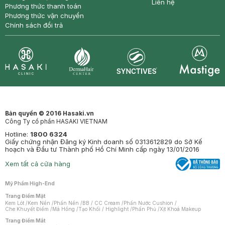
Liên hệ
Phương thức thanh toán
Phương thức vận chuyển
Chính sách đổi trả
Synctives
Clinic
Dermahair
Mastige
Bản quyền © 2016 Hasaki.vn
Công Ty cổ phần HASAKI VIETNAM
Hotline:
1800 6324
Giấy chứng nhận Đăng ký Kinh doanh số 0313612829 do Sở Kế
hoạch và Đầu tư Thành phố Hồ Chí Minh cấp ngày 13/01/2016
Xem tất cả cửa hàng
Mỹ Phẩm High-End
Trang Điểm Mặt
Kem Lót
/
Kem Nền
/
Phấn Nền
/
BB / CC Cream
/
Phấn Nước Cushion
/
Che Khuyết Điểm
/
Má Hồng
/
Tạo Khối / Highlight
/
Phấn Phủ
/
Xịt Khoá Makeup
Trang Điểm Mắt