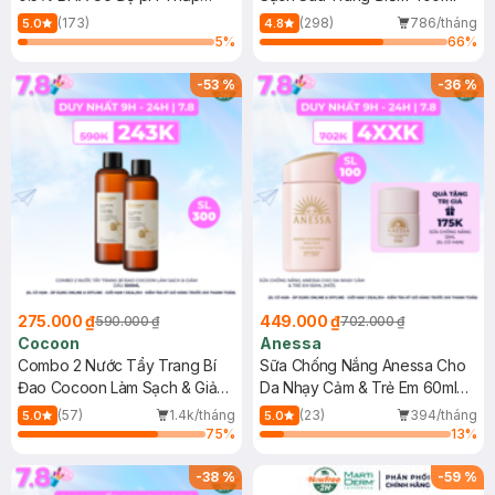
150ml
(173)
(298)
786/tháng
5.0
4.8
5
%
66
%
-
53
%
-
36
%
275.000 ₫
449.000 ₫
590.000 ₫
702.000 ₫
Cocoon
Anessa
Combo 2 Nước Tẩy Trang Bí
Sữa Chống Nắng Anessa Cho
Đao Cocoon Làm Sạch & Giảm
Da Nhạy Cảm & Trẻ Em 60ml
Dầu 500ml
(Mới)
(57)
1.4k/tháng
(23)
394/tháng
5.0
5.0
75
%
13
%
-
38
%
-
59
%