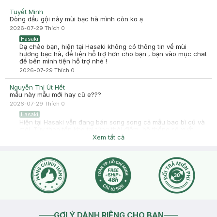
gội xong tóc rụng quá trời chê nha
Tuyết Minh
-
2025-08-08
Hasaki
Dòng dầu gội này mùi bạc hà mình còn ko ạ
Hasaki xin chào! Hasaki cảm ơn thanh trúc đã dành thời gian
2026-07-29
Thích
0
đánh giá. Sự hài lòng của khách hàng là động lực to lớn để
Hasaki ngày càng phát triển hơn nữa về chất lượng dịch vụ.
Hasaki
Cảm ơn bạn đã tin tưởng và mua sắm tại Hasaki!
Dạ chào bạn, hiện tại Hasaki không có thông tin về mùi
hương bạc hà, để tiện hỗ trợ hơn cho bạn , bạn vào mục chat
để bên mình tiện hỗ trợ nhé !
2026-07-29
Thích
0
Nguyễn Thị Út Hết
mẫu này mẫu mới hay cũ e???
2026-07-29
Thích
0
Hasaki
Hiện tại Hasaki vẫn đang bán song song cả mẫu bao bì cũ và
mới. Tùy theo tồn kho tại từng thời điểm, hệ thống sẽ xuất
hàng theo mẫu có sẵn. Tuy nhiên, tất cả sản phẩm đều đảm
Xem tất cả
bảo nguồn gốc chính hãng và có hạn sử dụng còn xa theo
quy định ạ.
2026-07-29
Thích
0
GỢI Ý DÀNH RIÊNG CHO BẠN