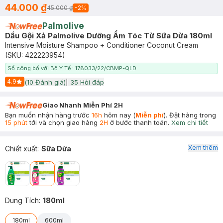
44.000 ₫
45.000 ₫
-
2
%
Palmolive
Dầu Gội Xả Palmolive Dưỡng Ẩm Tóc Từ Sữa Dừa 180ml
Intensive Moisture Shampoo + Conditioner Coconut Cream
(SKU:
422223954
)
Số công bố với Bộ Y Tế : 178033/22/CBMP-QLD
4.9
(
10
Đánh giá)
|
35
Hỏi đáp
Start Icon
Giao Nhanh Miễn Phí 2H
Bạn muốn nhận hàng trước
16h
hôm nay (
Miễn phí
). Đặt hàng trong
15 phút
tới và chọn giao hàng
2H
ở bước thanh toán.
Xem chi tiết
Xem thêm
Chiết xuất
:
Sữa Dừa
Dung Tích
:
180ml
180ml
600ml