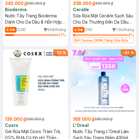
343.000 ₫
338.000 ₫
560.000 ₫
490.000 ₫
Bioderma
CeraVe
Nước Tẩy Trang Bioderma
Sữa Rửa Mặt CeraVe Sạch Sâu
Dành Cho Da Dầu & Hỗn Hợp
Cho Da Thường Đến Da Dầu
500ml
473ml
(228)
698/tháng
(116)
1.5k/tháng
4.9
4.9
17
%
4
%
Bill Cerave 299K Tặng Sữa Rửa
Mặt Cerave 30ml (SL có hạn)
-
53
%
-
42
%
139.000 ₫
169.000 ₫
298.000 ₫
289.000 ₫
Cosrx
L'Oreal
Gel Rửa Mặt Cosrx Tràm Trà,
Nước Tẩy Trang L'Oreal Làm
0.5% BHA Có Độ pH Thấp
Sạch Sâu Trang Điểm 400ml