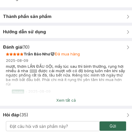
Thành phần sản phẩm
Hướng dẫn sử dụng
Đánh giá
(
10
)
Trần Bảo Như
Đã mua hàng
2025-08-09
mượt, thơm LẦN ĐẦU GỘI, mấy lúc sau thì bình thường, rụng hơi
nhiều á nha :)))))) được cái mượt với có độ bóng luôn nên khi sấy
ngược phồng rất là đã, lâu bết nữa. Riêng tóc mình tới ngày thứ
ba mới bắt đầu bết. Phải chi mà ít rụng thì yên tâm khi mua hơn
rùi
-
2025-08-09
Hasaki
Hasaki xin chào! Hasaki cảm ơn Trần Bảo Như đã dành thời
Xem tất cả
gian đánh giá. Sự hài lòng của khách hàng là động lực to lớn
để Hasaki ngày càng phát triển hơn nữa về chất lượng dịch
vụ. Cảm ơn bạn đã tin tưởng và mua sắm tại Hasaki!
Hỏi đáp
(
35
)
thanh trúc
Đã mua hàng
Gửi
2025-08-08