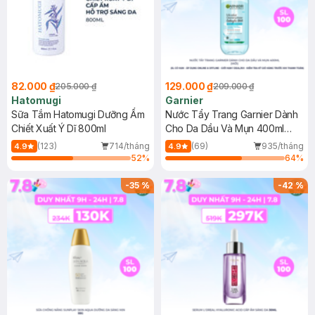
82.000 ₫
129.000 ₫
205.000 ₫
209.000 ₫
Hatomugi
Garnier
Sữa Tắm Hatomugi Dưỡng Ẩm
Nước Tẩy Trang Garnier Dành
Chiết Xuất Ý Dĩ 800ml
Cho Da Dầu Và Mụn 400ml
(Mới)
(123)
714/tháng
(69)
935/tháng
4.9
4.9
52
%
64
%
-
35
%
-
42
%