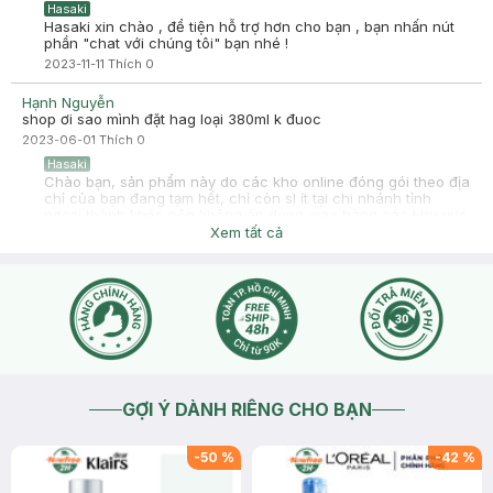
Hasaki
Hasaki xin chào , để tiện hỗ trợ hơn cho bạn , bạn nhấn nút
phần "chat với chúng tôi" bạn nhé !
2023-11-11
Thích
0
Hạnh Nguyễn
shop ơi sao mình đặt hag loại 380ml k đuoc
2023-06-01
Thích
0
Hasaki
Chào bạn, sản phẩm này do các kho online đóng gói theo địa
chỉ của bạn đang tạm hết, chỉ còn sl ít tại chi nhánh tỉnh
ngoại thành khác nên không áp dụng giao hàng các khu vực
khác, bạn thông cảm đặt lại sau nhé
Xem tất cả
2023-06-01
Thích
0
GỢI Ý DÀNH RIÊNG CHO BẠN
-
50
%
-
42
%