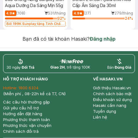
Aqua Dưỡng Da Sáng Mịn 55g
Cấp Ẩm Sáng Da 30ml
(108)
531/tháng
(27)
279/tháng
4.9
4.9
92
%
24
%
Bill 199K Sunplay tặng Tinh Chất
Chống Nắng 7g trị giá 30K (SL có
hạn)
Bạn đã có tài khoản Hasaki?
Đăng nhập
return
nowfree
price
HỖ TRỢ KHÁCH HÀNG
VỀ HASAKI.VN
Hotline:
1800 6324
Giới thiệu Hasaki.vn
(Miễn phí , 08-22h kể cả T7, CN)
Chính sách bảo mật
Điều khoản sử dụng
Các câu hỏi thường gặp
Hasaki cẩm nang
Gửi yêu cầu hỗ trợ
Tuyển dụng
Hướng dẫn đặt hàng
Liên hệ
Phương thức thanh toán
Phương thức vận chuyển
Chính sách đổi trả