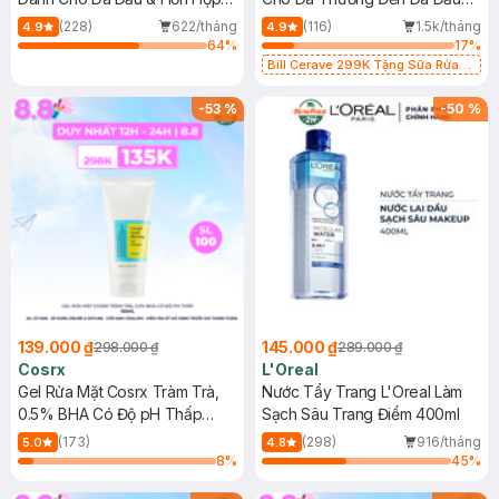
500ml
473ml
(228)
622/tháng
(116)
1.5k/tháng
4.9
4.9
64
%
17
%
Bill Cerave 299K Tặng Sữa Rửa
Mặt Cerave 30ml (SL có hạn)
-
53
%
-
50
%
139.000 ₫
145.000 ₫
298.000 ₫
289.000 ₫
Cosrx
L'Oreal
Gel Rửa Mặt Cosrx Tràm Trà,
Nước Tẩy Trang L'Oreal Làm
0.5% BHA Có Độ pH Thấp
Sạch Sâu Trang Điểm 400ml
150ml
(173)
(298)
916/tháng
5.0
4.8
8
%
45
%