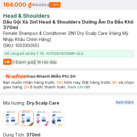
164.000 ₫
194.000 ₫
-
15
%
Head & Shoulders
Dầu Gội Xả 2in1 Head & Shoulders Dưỡng Ẩm Da Đầu Khô
370ml
Female Shampoo & Conditioner 2IN1 Dry Scalp Care (Hàng Mỹ
Nhập Khẩu Chính Hãng)
(SKU:
100330055
)
Số công bố với Bộ Y Tế : 107028/19/CBMP-QLD
5
(
1
Đánh giá)
|
16
Hỏi đáp
Start Icon
Giao Nhanh Miễn Phí 2H
Bạn muốn nhận hàng trước
10h
hôm nay. Đặt hàng trước
8h
và chọn
giao hàng
2H
ở bước thanh toán.
Xem chi tiết
Xem thêm
Mùi hương
:
Dry Scalp Care
Dung Tích
:
370ml