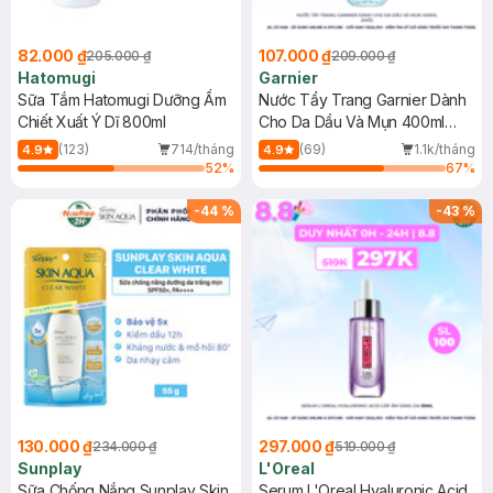
82.000 ₫
107.000 ₫
205.000 ₫
209.000 ₫
Hatomugi
Garnier
Sữa Tắm Hatomugi Dưỡng Ẩm
Nước Tẩy Trang Garnier Dành
Chiết Xuất Ý Dĩ 800ml
Cho Da Dầu Và Mụn 400ml
(Mới)
(123)
714/tháng
(69)
1.1k/tháng
4.9
4.9
52
%
67
%
-
44
%
-
43
%
130.000 ₫
297.000 ₫
234.000 ₫
519.000 ₫
Sunplay
L'Oreal
Sữa Chống Nắng Sunplay Skin
Serum L'Oreal Hyaluronic Acid