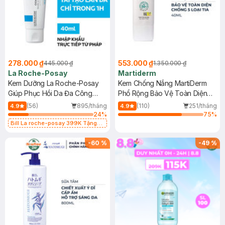
278.000 ₫
553.000 ₫
445.000 ₫
1.350.000 ₫
La Roche-Posay
Martiderm
Kem Dưỡng La Roche-Posay
Kem Chống Nắng MartiDerm
Giúp Phục Hồi Da Đa Công
Phổ Rộng Bảo Vệ Toàn Diện
Dụng 40ml
40ml
(56)
895/tháng
(110)
251/tháng
4.9
4.9
24
%
75
%
Bill La roche-posay 399K Tặng
Gel rửa mặt da dầu nhạy cảm 50ml
(SL có hạn)
-
60
%
-
49
%