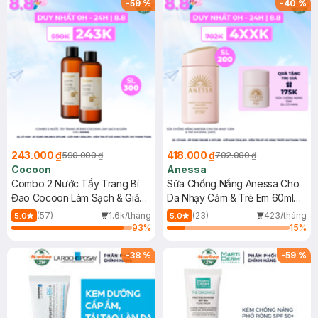
-
59
%
-
40
%
243.000 ₫
418.000 ₫
590.000 ₫
702.000 ₫
Cocoon
Anessa
Combo 2 Nước Tẩy Trang Bí
Sữa Chống Nắng Anessa Cho
Đao Cocoon Làm Sạch & Giảm
Da Nhạy Cảm & Trẻ Em 60ml
Dầu 500ml
(Mới)
(57)
1.6k/tháng
(23)
423/tháng
5.0
5.0
93
%
15
%
-
38
%
-
59
%