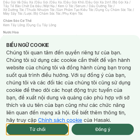
Dầu Gội Và Dầu Xả
/
Dầu Gội
/
Dầu Xả
/
Dầu Gội Khô
/
Dầu Gội Xả 2in1
/
Bộ Gội Xả
/
Tẩy Tế Bào Chết Da Đầu
/
Mặt Nạ / Kem Ủ Tóc
/
Serum / Dầu Dưỡng Tóc
/
Xịt Dưỡng Tóc
/
Thuốc Nhuộm Tóc
/
Sản Phẩm Tạo Kiểu Tóc
/
Dụng Cụ Chăm Sóc Tóc
/
Máy Sấy Tóc
/
Lược
/
Bộ Chăm Sóc Tóc
/
Phụ Kiện Tóc
Chăm Sóc Cơ Thể
Kem Tẩy Lông
/
Dụng Cụ Tẩy Lông
Nước Hoa
Nước Hoa Nữ
/
Nước Hoa Nam
/
Nước Hoa Cao Cấp
/
Xịt Thơm Toàn Thân
/
Nước Hoa Vùng Kín
Notice about cookies usage
BIỂU NGỮ COOKIE
Chăm Sóc Cá Nhân
Chúng tôi quan tâm đến quyền riêng tư của bạn.
Chống Muỗi
/
Khẩu Trang
/
Máy Massage
/
Mặt Nạ Xông Hơi
/
Nước Rửa Tay
/
Sản Phẩm Chăm Sóc Khác
/
Bàn Chải Đánh Răng
/
Bàn Chải Điện
/
Chúng tôi sử dụng các cookie cần thiết để vận hành
Hỗ Trợ Trắng Răng
/
Kem Đánh Răng
/
Máy Tăm Nước
/
Nước Súc Miệng
/
Tăm / Chỉ Nha Khoa
/
Xịt Thơm Miệng
/
Dung Dịch Vệ Sinh
/
Dưỡng Vùng Kín
/
website của chúng tôi và đồng hành cùng bạn trong
Khăn Ướt Vệ Sinh Vùng Kín
/
Băng Vệ Sinh
/
Tampon
/
Bọt Cạo Râu
/
Dao Cạo Râu
/
Máy Cạo Râu
suốt quá trình điều hướng. Với sự đồng ý của bạn,
Vấn Đề Về Da
chúng tôi và các đối tác của chúng tôi cũng sử dụng
Da Dầu / Lỗ Chân Lông To
/
Da Khô / Mất Nước
/
Da Lão Hóa
/
Da Mụn
/
Da Nhạy Cảm / Kích Ứng
/
Da Xỉn Màu
/
Thâm / Nám / Tàn Nhang
/
cookie để theo dõi các hoạt động trực tuyến của
Quầng Thâm & Bọng Mắt
/
Sẹo
/
Viêm Da Cơ Địa
bạn, đề xuất nội dung và quảng cáo phù hợp với sở
Dụng Cụ / Phụ Kiện Chăm Sóc Da
Chat i
Bông Tẩy Trang
/
Khăn Lau Mặt Khô
/
Dụng Cụ / Máy Rửa Mặt
/
Máy Chăm Sóc Da
/
thích và ưu tiên của bạn cũng như các chức năng
Dụng Cụ Chăm Sóc Khác
liên quan đến mạng xã hội. Để biết thêm thông tin,
hãy truy cập
Chính sách cookie
của Hasaki.
NowFree 2H
Giao Nhanh Miễn Phí 2H
Xem chi tiết
Từ chối
Đồng ý
THÔNG BÁO
337 CN TẠM HẾT SP
KHI CÓ HÀNG ONLINE