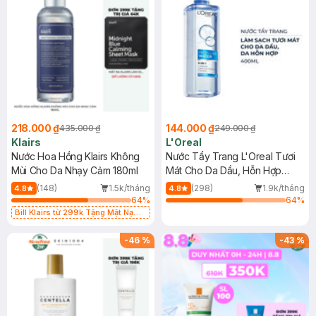
218.000 ₫
144.000 ₫
435.000 ₫
249.000 ₫
Klairs
L'Oreal
Nước Hoa Hồng Klairs Không
Nước Tẩy Trang L'Oreal Tươi
Mùi Cho Da Nhạy Cảm 180ml
Mát Cho Da Dầu, Hỗn Hợp
400ml
(148)
1.5k/tháng
(298)
1.9k/tháng
4.8
4.8
64
%
64
%
Bill Klairs từ 299k Tặng Mặt Nạ
Làm Dịu Da & Kiểm Soát Dầu Nhờn
25ml (SL Có Hạn)
-
46
%
-
43
%