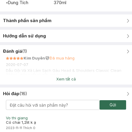
Dung Tích
370ml
Thành phần sản phẩm
Hướng dẫn sử dụng
Đánh giá
(
1
)
Kim Duyên
Đã mua hàng
2020-07-07
Dầu Gội Và Xả Làm Sạch Gàu Head & Shoulders Classic Clean
700ml , hàng rất ok tốt, giá hợp lý
Xem tất cả
Hỏi đáp
(
16
)
Gửi
Vo thi giang
Có chai 1,2lit k ạ
2023-11-11
Thích
0