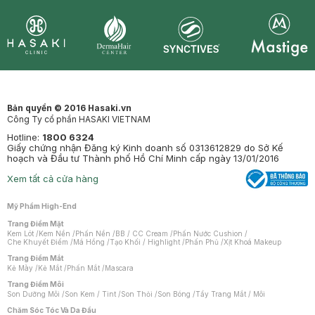
Synctives
Clinic
Dermahair
Mastige
Bản quyền © 2016 Hasaki.vn
Công Ty cổ phần HASAKI VIETNAM
Hotline:
1800 6324
Giấy chứng nhận Đăng ký Kinh doanh số 0313612829 do Sở Kế
hoạch và Đầu tư Thành phố Hồ Chí Minh cấp ngày 13/01/2016
Xem tất cả cửa hàng
Mỹ Phẩm High-End
Trang Điểm Mặt
Kem Lót
/
Kem Nền
/
Phấn Nền
/
BB / CC Cream
/
Phấn Nước Cushion
/
Che Khuyết Điểm
/
Má Hồng
/
Tạo Khối / Highlight
/
Phấn Phủ
/
Xịt Khoá Makeup
Trang Điểm Mắt
Kẻ Mày
/
Kẻ Mắt
/
Phấn Mắt
/
Mascara
Trang Điểm Môi
Son Dưỡng Môi
/
Son Kem / Tint
/
Son Thỏi
/
Son Bóng
/
Tẩy Trang Mắt / Môi
Chăm Sóc Tóc Và Da Đầu