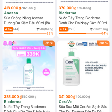
418.000 ₫
370.000 ₫
702.000 ₫
560.000 ₫
Anessa
Bioderma
Sữa Chống Nắng Anessa
Nước Tẩy Trang Bioderma
Dưỡng Da Kiềm Dầu 60ml (Bản
Dành Cho Da Nhạy Cảm 500ml
Mới)
(44)
516/tháng
(228)
789/tháng
4.9
4.9
22
%
64
%
-
31
%
-
30
%
385.000 ₫
341.000 ₫
560.000 ₫
490.000 ₫
Bioderma
CeraVe
Nước Tẩy Trang Bioderma
Sữa Rửa Mặt CeraVe Sạch Sâu
Dành Cho Da Dầu & Hỗn Hợp
Cho Da Thường Đến Da Dầu