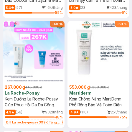
Đao Cocoon Làm Sạch & Giảm
Da Nhạy Cảm & Trẻ Em 60ml
Dầu 500ml
(Mới)
(57)
1.6k/tháng
(23)
423/tháng
5.0
5.0
55
%
6
%
-
40
%
-
59
%
267.000 ₫
553.000 ₫
445.000 ₫
1.350.000 ₫
La Roche-Posay
Martiderm
Kem Dưỡng La Roche-Posay
Kem Chống Nắng MartiDerm
Giúp Phục Hồi Da Đa Công
Phổ Rộng Bảo Vệ Toàn Diện
Dụng 40ml
40ml
(56)
932/tháng
(110)
251/tháng
4.9
4.9
48
%
75
%
Bill La roche-posay 399K Tặng
Gel rửa mặt da dầu nhạy cảm 50ml
(SL có hạn)