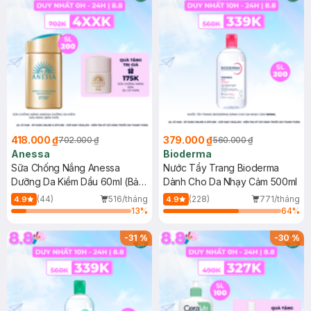
418.000 ₫
379.000 ₫
702.000 ₫
560.000 ₫
Anessa
Bioderma
Sữa Chống Nắng Anessa
Nước Tẩy Trang Bioderma
Dưỡng Da Kiềm Dầu 60ml (Bản
Dành Cho Da Nhạy Cảm 500ml
Mới)
(44)
516/tháng
(228)
771/tháng
4.9
4.9
13
%
64
%
-
31
%
-
30
%