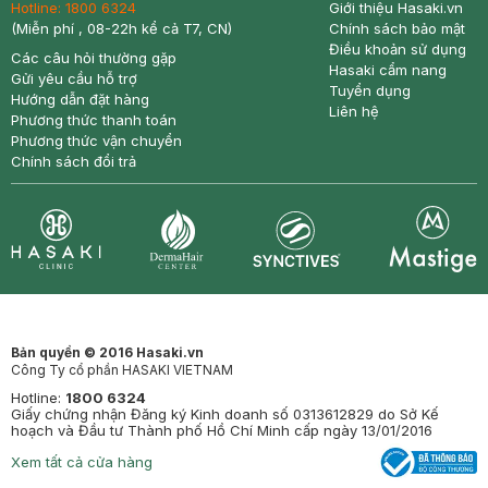
Hotline:
1800 6324
Giới thiệu Hasaki.vn
(Miễn phí , 08-22h kể cả T7, CN)
Chính sách bảo mật
Điều khoản sử dụng
Các câu hỏi thường gặp
Hasaki cẩm nang
Gửi yêu cầu hỗ trợ
Tuyển dụng
Hướng dẫn đặt hàng
Liên hệ
Phương thức thanh toán
Phương thức vận chuyển
Chính sách đổi trả
Synctives
Clinic
Dermahair
Mastige
Bản quyền © 2016 Hasaki.vn
Công Ty cổ phần HASAKI VIETNAM
Hotline:
1800 6324
Giấy chứng nhận Đăng ký Kinh doanh số 0313612829 do Sở Kế
hoạch và Đầu tư Thành phố Hồ Chí Minh cấp ngày 13/01/2016
Xem tất cả cửa hàng