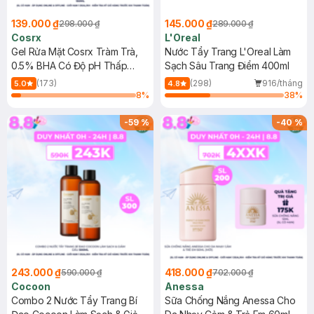
139.000 ₫
145.000 ₫
298.000 ₫
289.000 ₫
Cosrx
L'Oreal
Gel Rửa Mặt Cosrx Tràm Trà,
Nước Tẩy Trang L'Oreal Làm
0.5% BHA Có Độ pH Thấp
Sạch Sâu Trang Điểm 400ml
150ml
(173)
(298)
916/tháng
5.0
4.8
8
%
38
%
-
59
%
-
40
%
243.000 ₫
418.000 ₫
590.000 ₫
702.000 ₫
Cocoon
Anessa
Combo 2 Nước Tẩy Trang Bí
Sữa Chống Nắng Anessa Cho