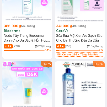
386.000 ₫
341.000 ₫
560.000 ₫
490.000 ₫
Bioderma
CeraVe
Nước Tẩy Trang Bioderma
Sữa Rửa Mặt CeraVe Sạch Sâu
Dành Cho Da Dầu & Hỗn Hợp
Cho Da Thường Đến Da Dầu
500ml
473ml
(228)
621/tháng
(116)
1.5k/tháng
4.9
4.9
64
%
7
%
Bill Cerave 299K Tặng Sữa Rửa
Mặt Cerave 30ml (SL có hạn)
-
53
%
-
50
%