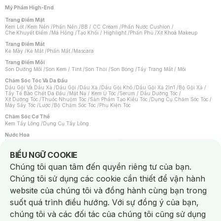
Mỹ Phẩm High-End
Trang Điểm Mặt
Kem Lót
/
Kem Nền
/
Phấn Nền
/
BB / CC Cream
/
Phấn Nước Cushion
/
Che Khuyết Điểm
/
Má Hồng
/
Tạo Khối / Highlight
/
Phấn Phủ
/
Xịt Khoá Makeup
Trang Điểm Mắt
Kẻ Mày
/
Kẻ Mắt
/
Phấn Mắt
/
Mascara
Trang Điểm Môi
Son Dưỡng Môi
/
Son Kem / Tint
/
Son Thỏi
/
Son Bóng
/
Tẩy Trang Mắt / Môi
Chăm Sóc Tóc Và Da Đầu
Dầu Gội Và Dầu Xả
/
Dầu Gội
/
Dầu Xả
/
Dầu Gội Khô
/
Dầu Gội Xả 2in1
/
Bộ Gội Xả
/
Tẩy Tế Bào Chết Da Đầu
/
Mặt Nạ / Kem Ủ Tóc
/
Serum / Dầu Dưỡng Tóc
/
Xịt Dưỡng Tóc
/
Thuốc Nhuộm Tóc
/
Sản Phẩm Tạo Kiểu Tóc
/
Dụng Cụ Chăm Sóc Tóc
/
Máy Sấy Tóc
/
Lược
/
Bộ Chăm Sóc Tóc
/
Phụ Kiện Tóc
Chăm Sóc Cơ Thể
Kem Tẩy Lông
/
Dụng Cụ Tẩy Lông
Nước Hoa
Nước Hoa Nữ
/
Nước Hoa Nam
/
Nước Hoa Cao Cấp
/
Xịt Thơm Toàn Thân
/
Nước Hoa Vùng Kín
Notice about cookies usage
BIỂU NGỮ COOKIE
Chăm Sóc Cá Nhân
Chúng tôi quan tâm đến quyền riêng tư của bạn.
Chống Muỗi
/
Khẩu Trang
/
Máy Massage
/
Mặt Nạ Xông Hơi
/
Nước Rửa Tay
/
Sản Phẩm Chăm Sóc Khác
/
Bàn Chải Đánh Răng
/
Bàn Chải Điện
/
Chúng tôi sử dụng các cookie cần thiết để vận hành
Hỗ Trợ Trắng Răng
/
Kem Đánh Răng
/
Máy Tăm Nước
/
Nước Súc Miệng
/
Tăm / Chỉ Nha Khoa
/
Xịt Thơm Miệng
/
Dung Dịch Vệ Sinh
/
Dưỡng Vùng Kín
/
website của chúng tôi và đồng hành cùng bạn trong
Khăn Ướt Vệ Sinh Vùng Kín
/
Băng Vệ Sinh
/
Tampon
/
Bọt Cạo Râu
/
Dao Cạo Râu
/
Máy Cạo Râu
suốt quá trình điều hướng. Với sự đồng ý của bạn,
Vấn Đề Về Da
chúng tôi và các đối tác của chúng tôi cũng sử dụng
Da Dầu / Lỗ Chân Lông To
/
Da Khô / Mất Nước
/
Da Lão Hóa
/
Da Mụn
/
Da Nhạy Cảm / Kích Ứng
/
Da Xỉn Màu
/
Thâm / Nám / Tàn Nhang
/