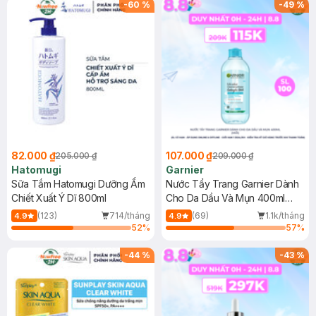
-
60
%
-
49
%
82.000 ₫
107.000 ₫
205.000 ₫
209.000 ₫
Hatomugi
Garnier
Sữa Tắm Hatomugi Dưỡng Ẩm
Nước Tẩy Trang Garnier Dành
Chiết Xuất Ý Dĩ 800ml
Cho Da Dầu Và Mụn 400ml
(Mới)
(123)
714/tháng
(69)
1.1k/tháng
4.9
4.9
52
%
57
%
-
44
%
-
43
%