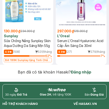
130.000 ₫
297.000 ₫
234.000 ₫
519.000 ₫
Sunplay
L'Oreal
Sữa Chống Nắng Sunplay Skin
Serum L'Oreal Hyaluronic Acid
Aqua Dưỡng Da Sáng Mịn 55g
Cấp Ẩm Sáng Da 30ml
(108)
531/tháng
(27)
279/tháng
4.9
4.9
62
%
7
%
Bill 199K Sunplay tặng Tinh Chất
Chống Nắng 7g trị giá 30K (SL có
hạn)
Bạn đã có tài khoản Hasaki?
Đăng nhập
return
nowfree
price
HỖ TRỢ KHÁCH HÀNG
VỀ HASAKI.VN