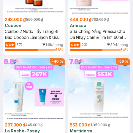
243.000 ₫
449.000 ₫
590.000 ₫
702.000 ₫
Cocoon
Anessa
Combo 2 Nước Tẩy Trang Bí
Sữa Chống Nắng Anessa Cho
Đao Cocoon Làm Sạch & Giảm
Da Nhạy Cảm & Trẻ Em 60ml
Dầu 500ml
(Mới)
(57)
1.6k/tháng
(23)
394/tháng
5.0
5.0
66
%
64
%
-
40
%
-
59
%
267.000 ₫
553.000 ₫
445.000 ₫
1.350.000 ₫
La Roche-Posay
Martiderm