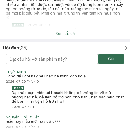
mượt, thơm LẦN ĐẦU GỘI, mấy lúc sau thì bình thường, rụng hơi
nhiều á nha :)))))) được cái mượt với có độ bóng luôn nên khi sấy
ngược phồng rất là đã, lâu bết nữa. Riêng tóc mình tới ngày thứ
ba mới bắt đầu bết. Phải chi mà ít rụng thì yên tâm khi mua hơn
rùi
-
2025-08-09
Hasaki
Hasaki xin chào! Hasaki cảm ơn Trần Bảo Như đã dành thời
Xem tất cả
gian đánh giá. Sự hài lòng của khách hàng là động lực to lớn
để Hasaki ngày càng phát triển hơn nữa về chất lượng dịch
vụ. Cảm ơn bạn đã tin tưởng và mua sắm tại Hasaki!
Hỏi đáp
(
35
)
thanh trúc
Đã mua hàng
Gửi
2025-08-08
gội xong tóc rụng quá trời chê nha
Tuyết Minh
-
2025-08-08
Hasaki
Dòng dầu gội này mùi bạc hà mình còn ko ạ
Hasaki xin chào! Hasaki cảm ơn thanh trúc đã dành thời gian
2026-07-29
Thích
0
đánh giá. Sự hài lòng của khách hàng là động lực to lớn để
Hasaki ngày càng phát triển hơn nữa về chất lượng dịch vụ.
Hasaki
Cảm ơn bạn đã tin tưởng và mua sắm tại Hasaki!
Dạ chào bạn, hiện tại Hasaki không có thông tin về mùi
hương bạc hà, để tiện hỗ trợ hơn cho bạn , bạn vào mục chat
để bên mình tiện hỗ trợ nhé !
2026-07-29
Thích
0
Nguyễn Thị Út Hết
mẫu này mẫu mới hay cũ e???
2026-07-29
Thích
0