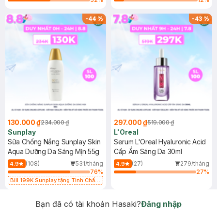
-
44
%
-
43
%
130.000 ₫
297.000 ₫
234.000 ₫
519.000 ₫
Sunplay
L'Oreal
Sữa Chống Nắng Sunplay Skin
Serum L'Oreal Hyaluronic Acid
Aqua Dưỡng Da Sáng Mịn 55g
Cấp Ẩm Sáng Da 30ml
(108)
531/tháng
(27)
279/tháng
4.9
4.9
76
%
27
%
Bill 199K Sunplay tặng Tinh Chất
Chống Nắng 7g trị giá 30K (SL có
hạn)
Bạn đã có tài khoản Hasaki?
Đăng nhập