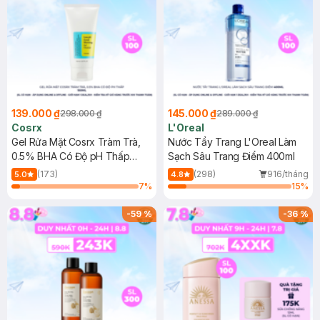
139.000 ₫
145.000 ₫
298.000 ₫
289.000 ₫
Cosrx
L'Oreal
Gel Rửa Mặt Cosrx Tràm Trà,
Nước Tẩy Trang L'Oreal Làm
0.5% BHA Có Độ pH Thấp
Sạch Sâu Trang Điểm 400ml
150ml
(173)
(298)
916/tháng
5.0
4.8
7
%
15
%
-
59
%
-
36
%