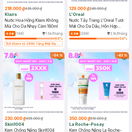
218.000 ₫
129.000 ₫
435.000 ₫
249.000 ₫
Klairs
L'Oreal
Nước Hoa Hồng Klairs Không
Nước Tẩy Trang L'Oreal Tươi
Mùi Cho Da Nhạy Cảm 180ml
Mát Cho Da Dầu, Hỗn Hợp
400ml
(148)
1.5k/tháng
(298)
2.1k/tháng
4.8
4.8
64
%
54
%
Bill Klairs từ 299k Tặng Mặt Nạ
Làm Dịu Da & Kiểm Soát Dầu Nhờn
25ml (SL Có Hạn)
-
54
%
-
43
%
230.000 ₫
350.000 ₫
495.000 ₫
610.000 ₫
Skin1004
La Roche-Posay
Kem Chống Nắng Skin1004
Kem Chống Nắng La Roche-