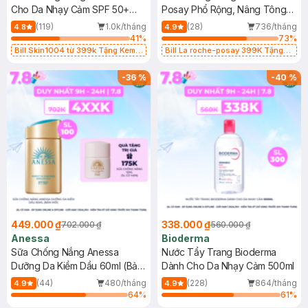
Cho Da Nhạy Cảm SPF 50+
Posay Phổ Rộng, Nâng Tông
50ml
Kiềm Dầu 50ml
(119)
1.0k/tháng
(28)
736/tháng
4.8
4.9
41
%
73
%
Bill Skin1004 từ 399k Tặng Kem
Bill La roche-posay 399K Tặng
Chống Nắng Cho Da Nhạy Cảm
Gel rửa mặt da dầu nhạy cảm 50ml
SPF 50+ 20ml (SL Có Hạn)
(SL có hạn)
-
36
%
-
40
%
449.000 ₫
338.000 ₫
702.000 ₫
560.000 ₫
Anessa
Bioderma
Sữa Chống Nắng Anessa
Nước Tẩy Trang Bioderma
Dưỡng Da Kiềm Dầu 60ml (Bản
Dành Cho Da Nhạy Cảm 500ml
Mới)
(44)
480/tháng
(228)
864/tháng
4.9
4.9
64
%
61
%