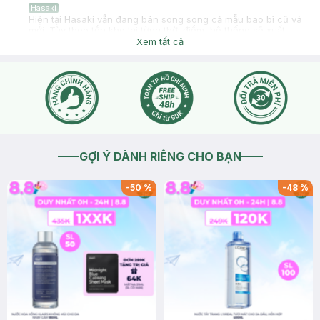
Hasaki
Hiện tại Hasaki vẫn đang bán song song cả mẫu bao bì cũ và
mới. Tùy theo tồn kho tại từng thời điểm, hệ thống sẽ xuất
hàng theo mẫu có sẵn. Tuy nhiên, tất cả sản phẩm đều đảm
Xem tất cả
bảo nguồn gốc chính hãng và có hạn sử dụng còn xa theo
quy định ạ.
2026-07-29
Thích
0
GỢI Ý DÀNH RIÊNG CHO BẠN
-
50
%
-
48
%