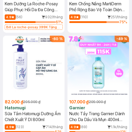
Kem Dưỡng La Roche-Posay
Kem Chống Nắng MartiDerm
Giúp Phục Hồi Da Đa Công
Phổ Rộng Bảo Vệ Toàn Diện
Dụng 40ml
40ml
(56)
932/tháng
(110)
251/tháng
4.9
4.9
61
%
75
%
Bill La roche-posay 399K Tặng
Gel rửa mặt da dầu nhạy cảm 50ml
(SL có hạn)
-
60
%
-
49
%
82.000 ₫
107.000 ₫
205.000 ₫
209.000 ₫
Hatomugi
Garnier
Sữa Tắm Hatomugi Dưỡng Ẩm
Nước Tẩy Trang Garnier Dành
Chiết Xuất Ý Dĩ 800ml
Cho Da Dầu Và Mụn 400ml
(Mới)
(123)
714/tháng
(69)
1.1k/tháng
4.9
4.9
52
%
12
%