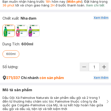
Bạn muốn nhận hàng trước
18h
hôm nay (
Miễn phí
). Đặt hàng trong
36 phút
tới và chọn giao hàng
2H
ở bước thanh toán.
Xem chi tiết
Xem thêm
Chiết xuất
:
Nha đam
Dung Tích
:
600ml
600ml
Số lượng:
271/337
Chi nhánh
còn sản phẩm
Xem thêm
Mô tả sản phẩm
Dầu Gội Xả Palmolive Naturals là sản phẩm dầu gội xả 2 trong 1
đến từ thương hiệu chăm sóc tóc Palmolive thuộc công ty đa
quốc gia Colgate-Palmolive của Mỹ, là sự kết hợp hoàn hảo giữa
dầu gội và dầu xả, tiện lợi và tiết kiệm thời