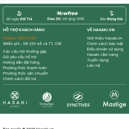
return
nowfree
price
HỖ TRỢ KHÁCH HÀNG
VỀ HASAKI.VN
Hotline:
1800 6324
Giới thiệu Hasaki.vn
(Miễn phí , 08-22h kể cả T7, CN)
Chính sách bảo mật
Điều khoản sử dụng
Các câu hỏi thường gặp
Hasaki cẩm nang
Gửi yêu cầu hỗ trợ
Tuyển dụng
Hướng dẫn đặt hàng
Liên hệ
Phương thức thanh toán
Phương thức vận chuyển
Chính sách đổi trả
Synctives
Clinic
Dermahair
Mastige