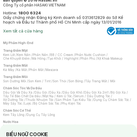
Bản quyền © 2016 Hasaki.vn
Công Ty cổ phần HASAKI VIETNAM
Hotline:
1800 6324
Giấy chứng nhận Đăng ký Kinh doanh số 0313612829 do Sở Kế
hoạch và Đầu tư Thành phố Hồ Chí Minh cấp ngày 13/01/2016
Xem tất cả cửa hàng
Mỹ Phẩm High-End
Trang Điểm Mặt
Kem Lót
/
Kem Nền
/
Phấn Nền
/
BB / CC Cream
/
Phấn Nước Cushion
/
Che Khuyết Điểm
/
Má Hồng
/
Tạo Khối / Highlight
/
Phấn Phủ
/
Xịt Khoá Makeup
Trang Điểm Mắt
Kẻ Mày
/
Kẻ Mắt
/
Phấn Mắt
/
Mascara
Trang Điểm Môi
Son Dưỡng Môi
/
Son Kem / Tint
/
Son Thỏi
/
Son Bóng
/
Tẩy Trang Mắt / Môi
Chăm Sóc Tóc Và Da Đầu
Dầu Gội Và Dầu Xả
/
Dầu Gội
/
Dầu Xả
/
Dầu Gội Khô
/
Dầu Gội Xả 2in1
/
Bộ Gội Xả
/
Tẩy Tế Bào Chết Da Đầu
/
Mặt Nạ / Kem Ủ Tóc
/
Serum / Dầu Dưỡng Tóc
/
Xịt Dưỡng Tóc
/
Thuốc Nhuộm Tóc
/
Sản Phẩm Tạo Kiểu Tóc
/
Dụng Cụ Chăm Sóc Tóc
/
Máy Sấy Tóc
/
Lược
/
Bộ Chăm Sóc Tóc
/
Phụ Kiện Tóc
Chăm Sóc Cơ Thể
Kem Tẩy Lông
/
Dụng Cụ Tẩy Lông
Nước Hoa
Nước Hoa Nữ
/
Nước Hoa Nam
/
Nước Hoa Cao Cấp
/
Xịt Thơm Toàn Thân
/
Nước Hoa Vùng Kín
Notice about cookies usage
BIỂU NGỮ COOKIE
Chăm Sóc Cá Nhân