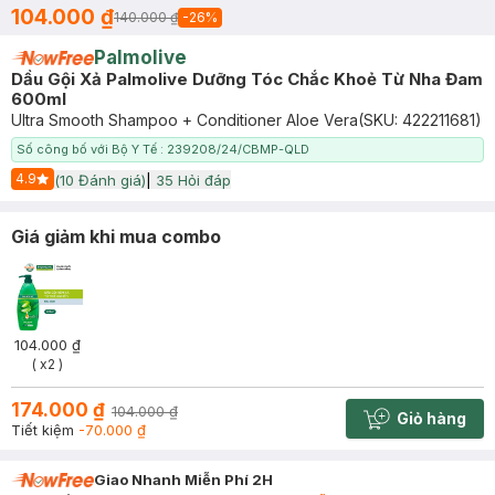
104.000 ₫
140.000 ₫
-
26
%
Palmolive
Dầu Gội Xả Palmolive Dưỡng Tóc Chắc Khoẻ Từ Nha Đam
600ml
Ultra Smooth Shampoo + Conditioner Aloe Vera
(SKU:
422211681
)
Số công bố với Bộ Y Tế : 239208/24/CBMP-QLD
4.9
(
10
Đánh giá)
|
35
Hỏi đáp
Start Icon
Giá giảm khi mua combo
104.000 ₫
( x2 )
174.000 ₫
104.000 ₫
Giỏ hàng
Cart plus 
Tiết kiệm
-70.000 ₫
Giao Nhanh Miễn Phí 2H