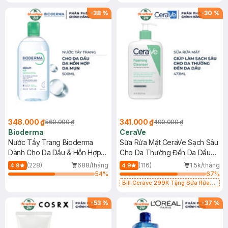
-
38
%
-
30
%
348.000 ₫
341.000 ₫
560.000 ₫
490.000 ₫
Bioderma
CeraVe
Nước Tẩy Trang Bioderma
Sữa Rửa Mặt CeraVe Sạch Sâu
Dành Cho Da Dầu & Hỗn Hợp
Cho Da Thường Đến Da Dầu
500ml
473ml
(228)
688/tháng
(116)
1.5k/tháng
4.9
4.9
54
%
67
%
Bill Cerave 299K Tặng Sữa Rửa
Mặt Cerave 30ml (SL có hạn)
-
53
%
-
37
%