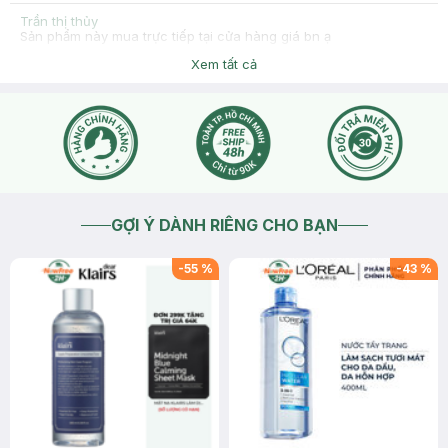
Trần thị thủy
Sản phẩm này mua trực tiếp tại cửa hàng giá bn ạ
2025-09-17
Thích
0
Xem tất cả
Hasaki
Dạ giá tại cửa hàng đều giống trên app/web ạ
2025-09-17
Thích
0
GỢI Ý DÀNH RIÊNG CHO BẠN
-
55
%
-
43
%