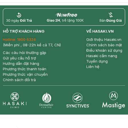
return
nowfree
price
HỖ TRỢ KHÁCH HÀNG
VỀ HASAKI.VN
Hotline:
1800 6324
Giới thiệu Hasaki.vn
(Miễn phí , 08-22h kể cả T7, CN)
Chính sách bảo mật
Điều khoản sử dụng
Các câu hỏi thường gặp
Hasaki cẩm nang
Gửi yêu cầu hỗ trợ
Tuyển dụng
Hướng dẫn đặt hàng
Liên hệ
Phương thức thanh toán
Phương thức vận chuyển
Chính sách đổi trả
Synctives
Clinic
Dermahair
Mastige