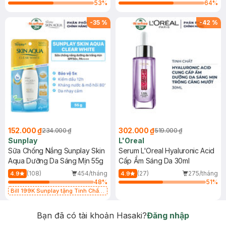
53
%
64
%
-
35
%
-
42
%
152.000 ₫
302.000 ₫
234.000 ₫
519.000 ₫
Sunplay
L'Oreal
Sữa Chống Nắng Sunplay Skin
Serum L'Oreal Hyaluronic Acid
Aqua Dưỡng Da Sáng Mịn 55g
Cấp Ẩm Sáng Da 30ml
(108)
454/tháng
(27)
275/tháng
4.9
4.9
48
%
51
%
Bill 199K Sunplay tặng Tinh Chất
Chống Nắng 7g trị giá 30K (SL có
hạn)
Bạn đã có tài khoản Hasaki?
Đăng nhập