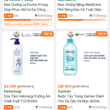
Kem Dưỡng La Roche-Posay
Kem Chống Nắng MartiDerm
Giúp Phục Hồi Da Đa Công
Phổ Rộng Bảo Vệ Toàn Diện
Dụng 40ml
40ml
(56)
808/tháng
(110)
231/tháng
4.9
4.9
64
%
62
%
Bill La roche-posay 399K Tặng
Gel rửa mặt da dầu nhạy cảm 50ml
(SL có hạn)
-
60
%
-
39
%
82.000 ₫
128.000 ₫
205.000 ₫
209.000 ₫
Hatomugi
Garnier
Sữa Tắm Hatomugi Dưỡng Ẩm
Nước Tẩy Trang Garnier Dành
Chiết Xuất Ý Dĩ 800ml
Cho Da Dầu Và Mụn 400ml
(Mới)
(123)
714/tháng
(69)
942/tháng
4.9
4.9