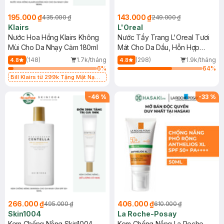
195.000 ₫
143.000 ₫
435.000 ₫
249.000 ₫
Klairs
L'Oreal
Nước Hoa Hồng Klairs Không
Nước Tẩy Trang L'Oreal Tươi
Mùi Cho Da Nhạy Cảm 180ml
Mát Cho Da Dầu, Hỗn Hợp
400ml
(148)
1.7k/tháng
(298)
1.9k/tháng
4.8
4.8
6
%
64
%
Bill Klairs từ 299k Tặng Mặt Nạ
Làm Dịu Da & Kiểm Soát Dầu Nhờn
25ml (SL Có Hạn)
-
46
%
-
33
%
266.000 ₫
406.000 ₫
495.000 ₫
610.000 ₫
Skin1004
La Roche-Posay
Kem Chống Nắng Skin1004
Kem Chống Nắng La Roche-