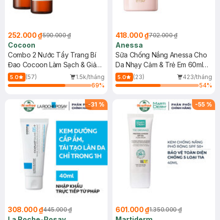
252.000 ₫
418.000 ₫
590.000 ₫
702.000 ₫
Cocoon
Anessa
Combo 2 Nước Tẩy Trang Bí
Sữa Chống Nắng Anessa Cho
Đao Cocoon Làm Sạch & Giảm
Da Nhạy Cảm & Trẻ Em 60ml
Dầu 500ml
(Mới)
(57)
1.5k/tháng
(23)
423/tháng
5.0
5.0
69
%
54
%
-
31
%
-
55
%
308.000 ₫
601.000 ₫
445.000 ₫
1.350.000 ₫
La Roche-Posay
Martiderm