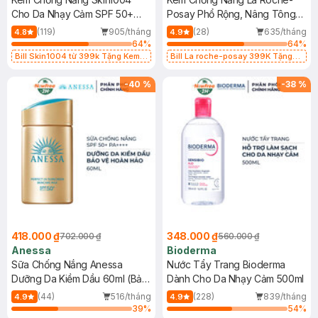
Cho Da Nhạy Cảm SPF 50+
Posay Phổ Rộng, Nâng Tông
50ml
Kiềm Dầu 50ml
(119)
905/tháng
(28)
635/tháng
4.8
4.9
64
%
64
%
Bill Skin1004 từ 399k Tặng Kem
Bill La roche-posay 399K Tặng
Chống Nắng Cho Da Nhạy Cảm
Gel rửa mặt da dầu nhạy cảm 50ml
SPF 50+ 20ml (SL Có Hạn)
(SL có hạn)
-
40
%
-
38
%
418.000 ₫
348.000 ₫
702.000 ₫
560.000 ₫
Anessa
Bioderma
Sữa Chống Nắng Anessa
Nước Tẩy Trang Bioderma
Dưỡng Da Kiềm Dầu 60ml (Bản
Dành Cho Da Nhạy Cảm 500ml
Mới)
(44)
516/tháng
(228)
839/tháng
4.9
4.9
39
%
54
%