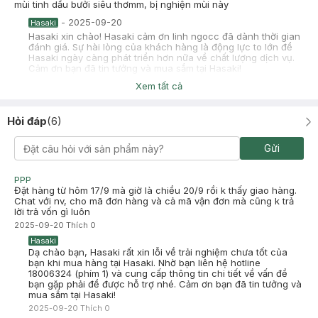
mùi tinh dầu bưởi siêu thơmm, bị nghiện mùi này
-
2025-09-20
Hasaki
Hasaki xin chào! Hasaki cảm ơn linh ngocc đã dành thời gian
đánh giá. Sự hài lòng của khách hàng là động lực to lớn để
Hasaki ngày càng phát triển hơn nữa về chất lượng dịch vụ.
Cảm ơn bạn đã tin tưởng và mua sắm tại Hasaki!
Xem tất cả
Tr Thị Kim Thoa
Đã mua hàng
2025-01-31
Hỏi đáp
(
6
)
giảm rụng hiệu quả lắm ạ
Gửi
PPP
Đặt hàng từ hôm 17/9 mà giờ là chiều 20/9 rồi k thấy giao hàng.
Chat với nv, cho mã đơn hàng và cả mã vận đơn mà cũng k trả
lời trả vốn gì luôn
2025-09-20
Thích
0
Hasaki
Dạ chào bạn, Hasaki rất xin lỗi về trải nghiệm chưa tốt của
bạn khi mua hàng tại Hasaki. Nhờ bạn liên hệ hotline
18006324 (phím 1) và cung cấp thông tin chi tiết về vấn đề
bạn gặp phải để được hỗ trợ nhé. Cảm ơn bạn đã tin tưởng và
mua sắm tại Hasaki!
2025-09-20
Thích
0