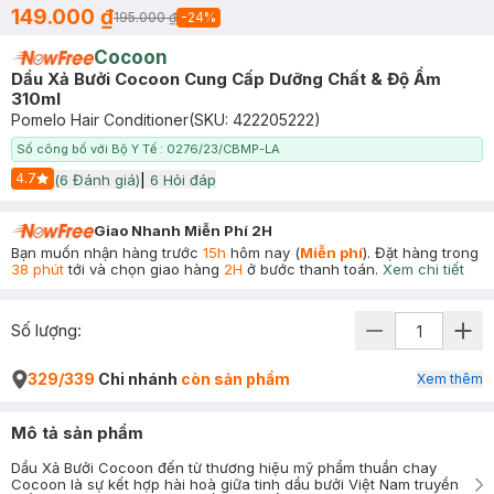
149.000 ₫
195.000 ₫
-
24
%
Cocoon
Dầu Xả Bưởi Cocoon Cung Cấp Dưỡng Chất & Độ Ẩm
310ml
Pomelo Hair Conditioner
(SKU:
422205222
)
Số công bố với Bộ Y Tế : 0276/23/CBMP-LA
4.7
(
6
Đánh giá)
|
6
Hỏi đáp
Start Icon
Giao Nhanh Miễn Phí 2H
Bạn muốn nhận hàng trước
15h
hôm nay (
Miễn phí
). Đặt hàng trong
38 phút
tới và chọn giao hàng
2H
ở bước thanh toán.
Xem chi tiết
Số lượng:
329/339
Chi nhánh
còn sản phẩm
Xem thêm
Mô tả sản phẩm
Dầu Xả Bưởi Cocoon đến từ thương hiệu mỹ phẩm thuần chay
Cocoon là sự kết hợp hài hoà giữa tinh dầu bưởi Việt Nam truyền