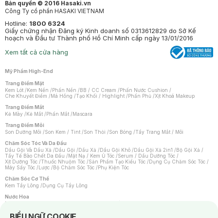
Bản quyền © 2016 Hasaki.vn
Công Ty cổ phần HASAKI VIETNAM
Hotline:
1800 6324
Giấy chứng nhận Đăng ký Kinh doanh số 0313612829 do Sở Kế
hoạch và Đầu tư Thành phố Hồ Chí Minh cấp ngày 13/01/2016
Xem tất cả cửa hàng
Mỹ Phẩm High-End
Trang Điểm Mặt
Kem Lót
/
Kem Nền
/
Phấn Nền
/
BB / CC Cream
/
Phấn Nước Cushion
/
Che Khuyết Điểm
/
Má Hồng
/
Tạo Khối / Highlight
/
Phấn Phủ
/
Xịt Khoá Makeup
Trang Điểm Mắt
Kẻ Mày
/
Kẻ Mắt
/
Phấn Mắt
/
Mascara
Trang Điểm Môi
Son Dưỡng Môi
/
Son Kem / Tint
/
Son Thỏi
/
Son Bóng
/
Tẩy Trang Mắt / Môi
Chăm Sóc Tóc Và Da Đầu
Dầu Gội Và Dầu Xả
/
Dầu Gội
/
Dầu Xả
/
Dầu Gội Khô
/
Dầu Gội Xả 2in1
/
Bộ Gội Xả
/
Tẩy Tế Bào Chết Da Đầu
/
Mặt Nạ / Kem Ủ Tóc
/
Serum / Dầu Dưỡng Tóc
/
Xịt Dưỡng Tóc
/
Thuốc Nhuộm Tóc
/
Sản Phẩm Tạo Kiểu Tóc
/
Dụng Cụ Chăm Sóc Tóc
/
Máy Sấy Tóc
/
Lược
/
Bộ Chăm Sóc Tóc
/
Phụ Kiện Tóc
Chăm Sóc Cơ Thể
Kem Tẩy Lông
/
Dụng Cụ Tẩy Lông
Nước Hoa
Nước Hoa Nữ
/
Nước Hoa Nam
/
Nước Hoa Cao Cấp
/
Xịt Thơm Toàn Thân
/
Nước Hoa Vùng Kín
Notice about cookies usage
BIỂU NGỮ COOKIE