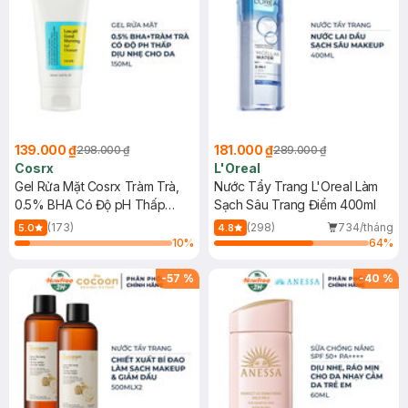
139.000 ₫
181.000 ₫
298.000 ₫
289.000 ₫
Cosrx
L'Oreal
Gel Rửa Mặt Cosrx Tràm Trà,
Nước Tẩy Trang L'Oreal Làm
0.5% BHA Có Độ pH Thấp
Sạch Sâu Trang Điểm 400ml
150ml
(173)
(298)
734/tháng
5.0
4.8
10
%
64
%
-
57
%
-
40
%