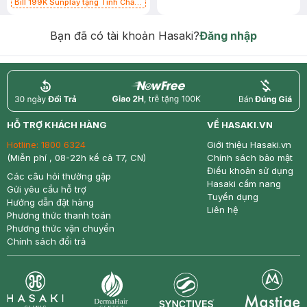
Bill 199K Sunplay tặng Tinh Chất
Chống Nắng 7g trị giá 30K (SL có
hạn)
Bạn đã có tài khoản Hasaki?
Đăng nhập
return
nowfree
price
HỖ TRỢ KHÁCH HÀNG
VỀ HASAKI.VN
Hotline:
1800 6324
Giới thiệu Hasaki.vn
(Miễn phí , 08-22h kể cả T7, CN)
Chính sách bảo mật
Điều khoản sử dụng
Các câu hỏi thường gặp
Hasaki cẩm nang
Gửi yêu cầu hỗ trợ
Tuyển dụng
Hướng dẫn đặt hàng
Liên hệ
Phương thức thanh toán
Phương thức vận chuyển
Chính sách đổi trả