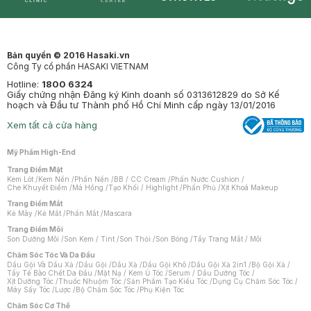
Synctives
Clinic
Dermahair
Mastige
Bản quyền © 2016 Hasaki.vn
Công Ty cổ phần HASAKI VIETNAM
Hotline:
1800 6324
Giấy chứng nhận Đăng ký Kinh doanh số 0313612829 do Sở Kế
hoạch và Đầu tư Thành phố Hồ Chí Minh cấp ngày 13/01/2016
Xem tất cả cửa hàng
Mỹ Phẩm High-End
Trang Điểm Mặt
Kem Lót
/
Kem Nền
/
Phấn Nền
/
BB / CC Cream
/
Phấn Nước Cushion
/
Che Khuyết Điểm
/
Má Hồng
/
Tạo Khối / Highlight
/
Phấn Phủ
/
Xịt Khoá Makeup
Trang Điểm Mắt
Kẻ Mày
/
Kẻ Mắt
/
Phấn Mắt
/
Mascara
Trang Điểm Môi
Son Dưỡng Môi
/
Son Kem / Tint
/
Son Thỏi
/
Son Bóng
/
Tẩy Trang Mắt / Môi
Chăm Sóc Tóc Và Da Đầu
Dầu Gội Và Dầu Xả
/
Dầu Gội
/
Dầu Xả
/
Dầu Gội Khô
/
Dầu Gội Xả 2in1
/
Bộ Gội Xả
/
Tẩy Tế Bào Chết Da Đầu
/
Mặt Nạ / Kem Ủ Tóc
/
Serum / Dầu Dưỡng Tóc
/
Xịt Dưỡng Tóc
/
Thuốc Nhuộm Tóc
/
Sản Phẩm Tạo Kiểu Tóc
/
Dụng Cụ Chăm Sóc Tóc
/
Máy Sấy Tóc
/
Lược
/
Bộ Chăm Sóc Tóc
/
Phụ Kiện Tóc
Chăm Sóc Cơ Thể