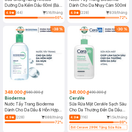
Dưỡng Da Kiềm Dầu 60ml (Bản
Dành Cho Da Nhạy Cảm 500ml
Mới)
(44)
516/tháng
(228)
839/tháng
4.9
4.9
66
%
72
%
-
38
%
-
30
%
348.000 ₫
341.000 ₫
560.000 ₫
490.000 ₫
Bioderma
CeraVe
Nước Tẩy Trang Bioderma
Sữa Rửa Mặt CeraVe Sạch Sâu
Dành Cho Da Dầu & Hỗn Hợp
Cho Da Thường Đến Da Dầu
500ml
473ml
(228)
688/tháng
(116)
1.5k/tháng
4.9
4.9
72
%
88
%
Bill Cerave 299K Tặng Sữa Rửa