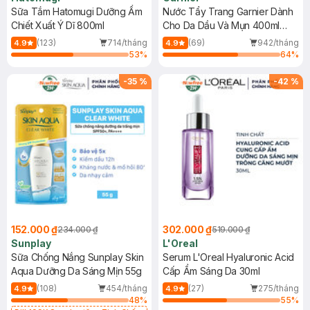
Sữa Tắm Hatomugi Dưỡng Ẩm
Nước Tẩy Trang Garnier Dành
Chiết Xuất Ý Dĩ 800ml
Cho Da Dầu Và Mụn 400ml
(Mới)
(123)
714/tháng
(69)
942/tháng
4.9
4.9
53
%
64
%
-
35
%
-
42
%
152.000 ₫
302.000 ₫
234.000 ₫
519.000 ₫
Sunplay
L'Oreal
Sữa Chống Nắng Sunplay Skin
Serum L'Oreal Hyaluronic Acid
Aqua Dưỡng Da Sáng Mịn 55g
Cấp Ẩm Sáng Da 30ml
(108)
454/tháng
(27)
275/tháng
4.9
4.9
48
%
55
%