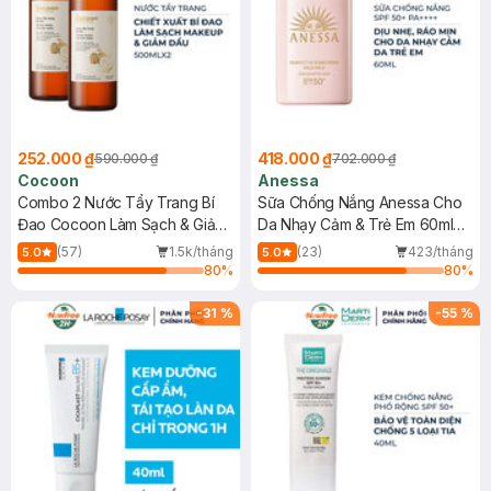
252.000 ₫
418.000 ₫
590.000 ₫
702.000 ₫
Cocoon
Anessa
Combo 2 Nước Tẩy Trang Bí
Sữa Chống Nắng Anessa Cho
Đao Cocoon Làm Sạch & Giảm
Da Nhạy Cảm & Trẻ Em 60ml
Dầu 500ml
(Mới)
(57)
1.5k/tháng
(23)
423/tháng
5.0
5.0
80
%
80
%
-
31
%
-
55
%