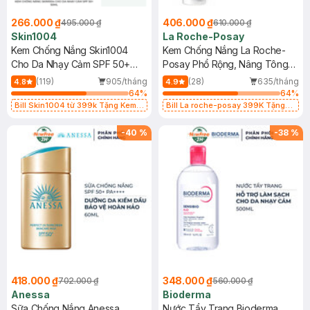
266.000 ₫
406.000 ₫
495.000 ₫
610.000 ₫
Skin1004
La Roche-Posay
Kem Chống Nắng Skin1004
Kem Chống Nắng La Roche-
Cho Da Nhạy Cảm SPF 50+
Posay Phổ Rộng, Nâng Tông
50ml
Kiềm Dầu 50ml
(119)
905/tháng
(28)
635/tháng
4.8
4.9
64
%
64
%
Bill Skin1004 từ 399k Tặng Kem
Bill La roche-posay 399K Tặng
Chống Nắng Cho Da Nhạy Cảm
Gel rửa mặt da dầu nhạy cảm 50ml
SPF 50+ 20ml (SL Có Hạn)
(SL có hạn)
-
40
%
-
38
%
418.000 ₫
348.000 ₫
702.000 ₫
560.000 ₫
Anessa
Bioderma
Sữa Chống Nắng Anessa
Nước Tẩy Trang Bioderma