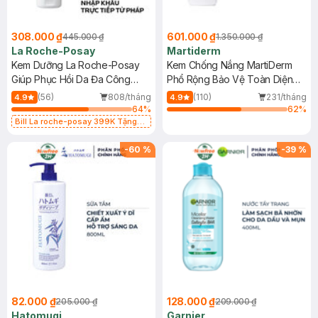
308.000 ₫
601.000 ₫
445.000 ₫
1.350.000 ₫
La Roche-Posay
Martiderm
Kem Dưỡng La Roche-Posay
Kem Chống Nắng MartiDerm
Giúp Phục Hồi Da Đa Công
Phổ Rộng Bảo Vệ Toàn Diện
Dụng 40ml
40ml
(56)
808/tháng
(110)
231/tháng
4.9
4.9
64
%
62
%
Bill La roche-posay 399K Tặng
Gel rửa mặt da dầu nhạy cảm 50ml
(SL có hạn)
-
60
%
-
39
%
82.000 ₫
128.000 ₫
205.000 ₫
209.000 ₫
Hatomugi
Garnier