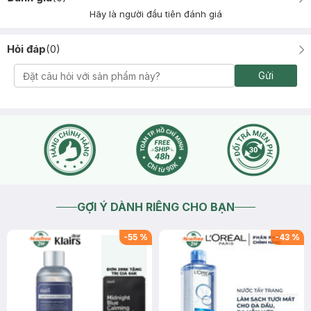
Hãy là người đầu tiên đánh giá
Hỏi đáp
(
0
)
Gửi
GỢI Ý DÀNH RIÊNG CHO BẠN
-
55
%
-
43
%