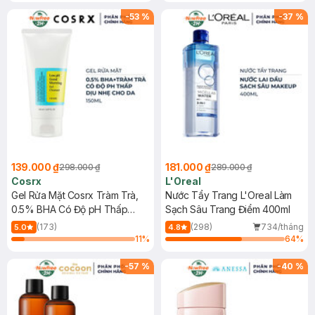
Mặt Cerave 30ml (SL có hạn)
-
53
%
-
37
%
139.000 ₫
181.000 ₫
298.000 ₫
289.000 ₫
Cosrx
L'Oreal
Gel Rửa Mặt Cosrx Tràm Trà,
Nước Tẩy Trang L'Oreal Làm
0.5% BHA Có Độ pH Thấp
Sạch Sâu Trang Điểm 400ml
150ml
(173)
(298)
734/tháng
5.0
4.8
11
%
64
%
-
57
%
-
40
%