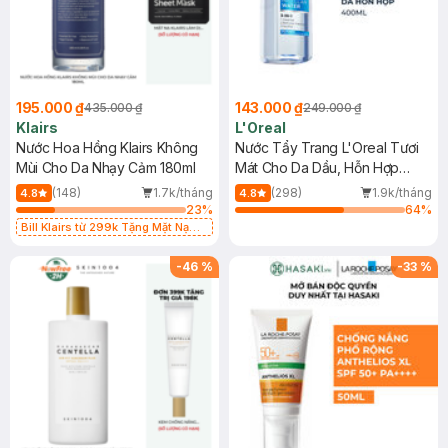
195.000 ₫
143.000 ₫
435.000 ₫
249.000 ₫
Klairs
L'Oreal
Nước Hoa Hồng Klairs Không
Nước Tẩy Trang L'Oreal Tươi
Mùi Cho Da Nhạy Cảm 180ml
Mát Cho Da Dầu, Hỗn Hợp
400ml
(148)
1.7k/tháng
(298)
1.9k/tháng
4.8
4.8
23
%
64
%
Bill Klairs từ 299k Tặng Mặt Nạ
Làm Dịu Da & Kiểm Soát Dầu Nhờn
25ml (SL Có Hạn)
-
46
%
-
33
%