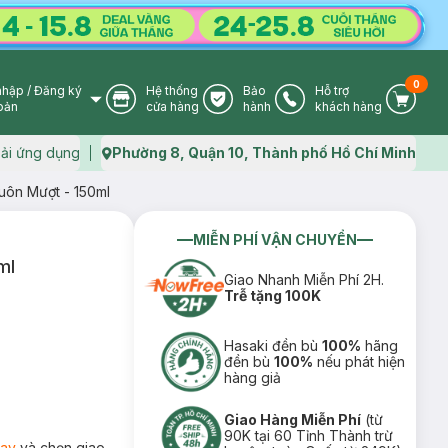
0
nhập
/
Đăng ký
Hệ thống
Bảo
Hỗ trợ
User Icon
Store Icon
Warranty Icon
Phone Icon
Cart I
oản
cửa hàng
hành
khách hàng
ải ứng dụng
Phường 8, Quận 10, Thành phố Hồ Chí Minh
Map icon
uôn Mượt - 150ml
MIỄN PHÍ VẬN CHUYỂN
ml
Giao Nhanh Miễn Phí 2H.
Trễ tặng 100K
Hasaki đền bù
100%
hãng
đền bù
100%
nếu phát hiện
hàng giả
Giao Hàng Miễn Phí
(từ
90K tại 60 Tỉnh Thành trừ
ay
và chọn giao