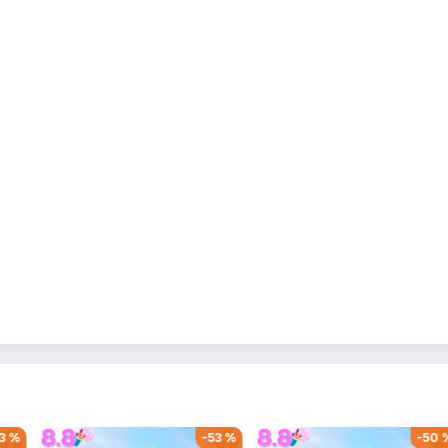
-
59
%
-
36
%