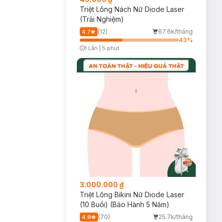
Triệt Lông Nách Nữ Diode Laser
(Trải Nghiệm)
(12)
67.6k/tháng
4.7
43
%
1 Lần
|
5 phút
Timer Gray Icon
3.000.000 ₫
Triệt Lông Bikini Nữ Diode Laser
(10 Buổi) (Bảo Hành 5 Năm)
(70)
25.7k/tháng
4.9