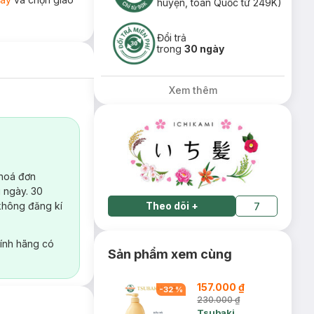
huyện, toàn Quốc từ 249K)
Đổi trả
trong
30 ngày
Xem thêm
 hoá đơn
 ngày. 30
không đăng kí
Theo dõi
+
7
ính hãng có
Sản phẩm xem cùng
157.000 ₫
-
32
%
230.000 ₫
Tsubaki