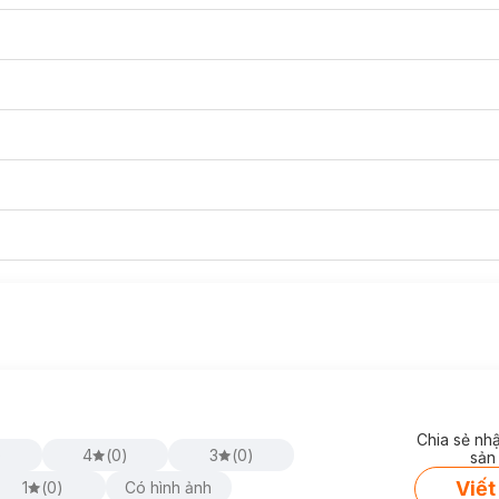
Chia sẻ nh
)
4
(
0
)
3
(
0
)
sản
Viết
1
(
0
)
Có hình ảnh