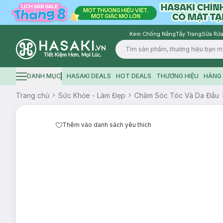
Kem Chống Nắng
Tẩy Trang
Sữa Rửa
Logo
DANH MỤC
HASAKI DEALS
HOT DEALS
THƯƠNG HIỆU
HÀNG 
Hamburger icon
Trang chủ
Sức Khỏe - Làm Đẹp
Chăm Sóc Tóc Và Da Đầu
Thêm vào danh sách yêu thích