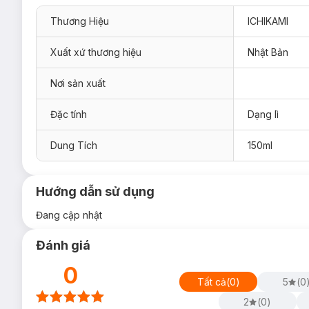
Thương Hiệu
ICHIKAMI
Xuất xứ thương hiệu
Nhật Bản
Nơi sản xuất
Đặc tính
Dạng lì
Dung Tích
150ml
Hướng dẫn sử dụng
Đang cập nhật
Đánh giá
0
Tất cả
(
0
)
5
(
0
2
(
0
)