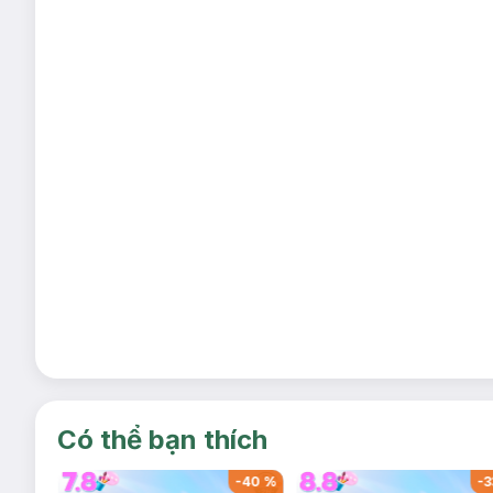
Có thể bạn thích
-
53
%
-
50
%