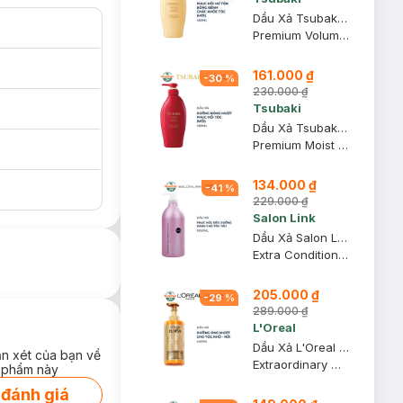
Dầu Xả Tsubaki Phục Hồi Hư Tổn, Bồng Bềnh Tóc 450ml (Mới)
Premium Volume & Repair Conditioner
161.000 ₫
-
30
%
230.000 ₫
Tsubaki
Dầu Xả Tsubaki Bóng Mượt, Phục Hồi Tóc 450ml (Mới)
Premium Moist & Repair Conditioner
134.000 ₫
-
41
%
229.000 ₫
Salon Link
Dầu Xả Salon Link Phục Hồi Cho Tóc Yếu 1000ml
Extra Conditioner
205.000 ₫
-
29
%
289.000 ₫
L'Oreal
Dầu Xả L'Oreal Dưỡng Tóc Suôn Mượt Tóc Cao Cấp 440ml
ận xét của bạn về
Extraordinary Oil Smooth Conditioner
 phẩm này
 đánh giá