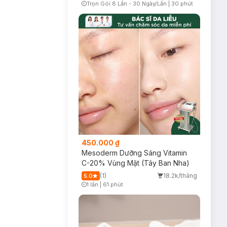
Trọn Gói 8 Lần - 30 Ngày/Lần
|
30 phút
Timer Gray Icon
450.000 ₫
Mesoderm Dưỡng Sáng Vitamin
C-20% Vùng Mặt (Tây Ban Nha)
(1)
18.2k/tháng
5.0
1 lần
|
61 phút
Timer Gray Icon