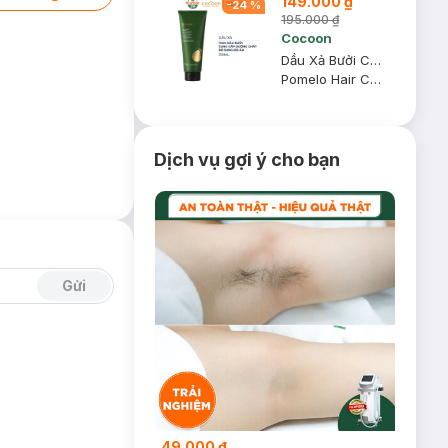
149.000 ₫
-
24
%
195.000 ₫
Cocoon
Dầu Xả Bưởi Cocoon Cung Cấp Dưỡng Chất & Độ Ẩm 310ml
Pomelo Hair Conditioner
Dịch vụ gợi ý cho bạn
Gửi
49.000 ₫