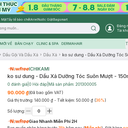
 Mặt
Tẩy tế bào chết
Ariel
Nước Giặt
Bagsmart
Đăng 
Search icon
Tài kh
T
MỚI VỀ
BÁN CHẠY
CLINIC & SPA
DERMAHAIR
Dầu Gội Và Dầu Xả
Dầu Xả
ko sư dung - Dầu Xả Dưỡng Tóc S
ICHIKAMI
ko sư dung - Dầu Xả Dưỡng Tóc Suôn Mượt - 150
0
đánh giá
|
0
Hỏi đáp
|
Mã sản phẩm:
201300005
90.000 ₫
(Đã bao gồm VAT)
Giá thị trường:
140.000 ₫
- Tiết kiệm:
50.000 ₫
(
36
%
)
Số lượng:
Giao Nhanh Miễn Phí 2H
Bạn muốn nhận hàng trước
18h
hôm nay (
Miễn phí
). Đặt hàng
ng