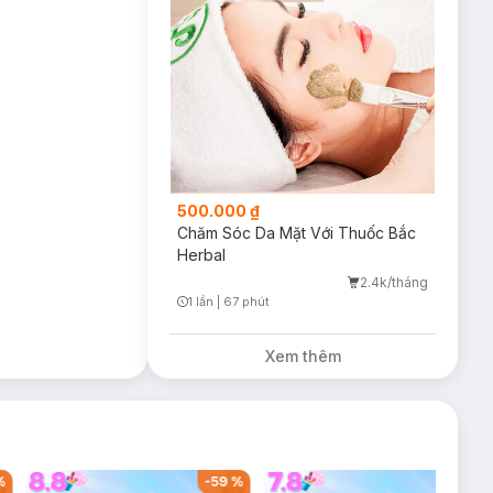
500.000 ₫
Chăm Sóc Da Mặt Với Thuốc Bắc
Herbal
2.4k/tháng
1 lần
|
67 phút
Timer Gray Icon
Xem thêm
-
40
%
-
59
%