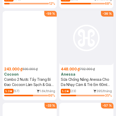
12
%
68
%
-
59
%
-
36
%
243.000 ₫
448.000 ₫
590.000 ₫
702.000 ₫
Cocoon
Anessa
Combo 2 Nước Tẩy Trang Bí
Sữa Chống Nắng Anessa Cho
Đao Cocoon Làm Sạch & Giảm
Da Nhạy Cảm & Trẻ Em 60ml
Dầu 500ml
(Mới)
(57)
1.6k/tháng
(23)
395/tháng
5.0
5.0
66
%
35
%
-
33
%
-
57
%