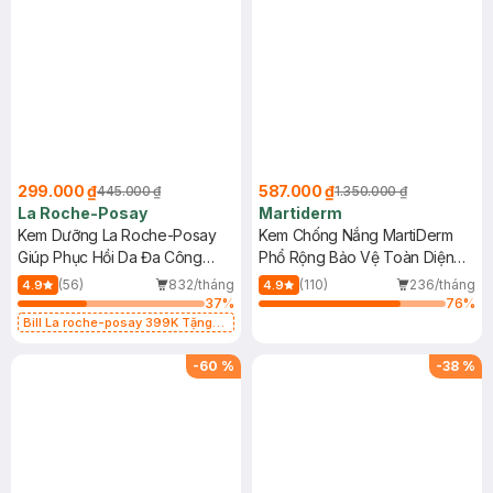
299.000 ₫
587.000 ₫
445.000 ₫
1.350.000 ₫
La Roche-Posay
Martiderm
Kem Dưỡng La Roche-Posay
Kem Chống Nắng MartiDerm
Giúp Phục Hồi Da Đa Công
Phổ Rộng Bảo Vệ Toàn Diện
Dụng 40ml
40ml
(56)
832/tháng
(110)
236/tháng
4.9
4.9
37
%
76
%
Bill La roche-posay 399K Tặng
Gel rửa mặt da dầu nhạy cảm 50ml
(SL có hạn)
-
60
%
-
38
%