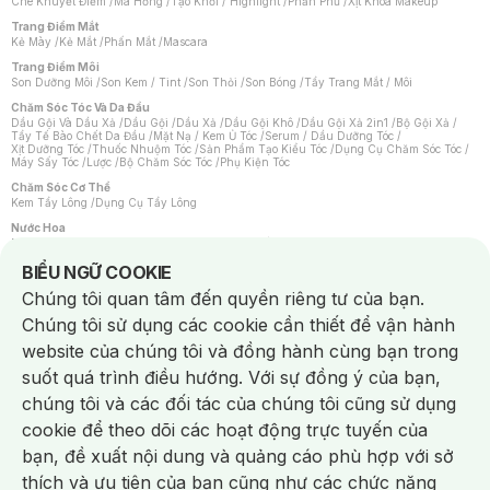
Che Khuyết Điểm
/
Má Hồng
/
Tạo Khối / Highlight
/
Phấn Phủ
/
Xịt Khoá Makeup
Trang Điểm Mắt
Kẻ Mày
/
Kẻ Mắt
/
Phấn Mắt
/
Mascara
Trang Điểm Môi
Son Dưỡng Môi
/
Son Kem / Tint
/
Son Thỏi
/
Son Bóng
/
Tẩy Trang Mắt / Môi
Chăm Sóc Tóc Và Da Đầu
Dầu Gội Và Dầu Xả
/
Dầu Gội
/
Dầu Xả
/
Dầu Gội Khô
/
Dầu Gội Xả 2in1
/
Bộ Gội Xả
/
Tẩy Tế Bào Chết Da Đầu
/
Mặt Nạ / Kem Ủ Tóc
/
Serum / Dầu Dưỡng Tóc
/
Xịt Dưỡng Tóc
/
Thuốc Nhuộm Tóc
/
Sản Phẩm Tạo Kiểu Tóc
/
Dụng Cụ Chăm Sóc Tóc
/
Máy Sấy Tóc
/
Lược
/
Bộ Chăm Sóc Tóc
/
Phụ Kiện Tóc
Chăm Sóc Cơ Thể
Kem Tẩy Lông
/
Dụng Cụ Tẩy Lông
Nước Hoa
Nước Hoa Nữ
/
Nước Hoa Nam
/
Nước Hoa Cao Cấp
/
Xịt Thơm Toàn Thân
/
Nước Hoa Vùng Kín
Notice about cookies usage
BIỂU NGỮ COOKIE
Chăm Sóc Cá Nhân
Chúng tôi quan tâm đến quyền riêng tư của bạn.
Chống Muỗi
/
Khẩu Trang
/
Máy Massage
/
Mặt Nạ Xông Hơi
/
Nước Rửa Tay
/
Sản Phẩm Chăm Sóc Khác
/
Bàn Chải Đánh Răng
/
Bàn Chải Điện
/
Chúng tôi sử dụng các cookie cần thiết để vận hành
Hỗ Trợ Trắng Răng
/
Kem Đánh Răng
/
Máy Tăm Nước
/
Nước Súc Miệng
/
Tăm / Chỉ Nha Khoa
/
Xịt Thơm Miệng
/
Dung Dịch Vệ Sinh
/
Dưỡng Vùng Kín
/
website của chúng tôi và đồng hành cùng bạn trong
Khăn Ướt Vệ Sinh Vùng Kín
/
Băng Vệ Sinh
/
Tampon
/
Bọt Cạo Râu
/
Dao Cạo Râu
/
Máy Cạo Râu
suốt quá trình điều hướng. Với sự đồng ý của bạn,
Vấn Đề Về Da
chúng tôi và các đối tác của chúng tôi cũng sử dụng
Da Dầu / Lỗ Chân Lông To
/
Da Khô / Mất Nước
/
Da Lão Hóa
/
Da Mụn
/
Da Nhạy Cảm / Kích Ứng
/
Da Xỉn Màu
/
Thâm / Nám / Tàn Nhang
/
cookie để theo dõi các hoạt động trực tuyến của
Quầng Thâm & Bọng Mắt
/
Sẹo
/
Viêm Da Cơ Địa
bạn, đề xuất nội dung và quảng cáo phù hợp với sở
Dụng Cụ / Phụ Kiện Chăm Sóc Da
Chat i
Bông Tẩy Trang
/
Khăn Lau Mặt Khô
/
Dụng Cụ / Máy Rửa Mặt
/
Máy Chăm Sóc Da
/
thích và ưu tiên của bạn cũng như các chức năng
Dụng Cụ Chăm Sóc Khác