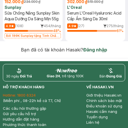
152.000 ₫
302.000 ₫
234.000 ₫
519.000 ₫
Sunplay
L'Oreal
Sữa Chống Nắng Sunplay Skin
Serum L'Oreal Hyaluronic Acid
Aqua Dưỡng Da Sáng Mịn 55g
Cấp Ẩm Sáng Da 30ml
(108)
454/tháng
(27)
275/tháng
4.9
4.9
48
%
61
%
Bill 199K Sunplay tặng Tinh Chất
Chống Nắng 7g trị giá 30K (SL có
hạn)
Bạn đã có tài khoản Hasaki?
Đăng nhập
return
nowfree
price
HỖ TRỢ KHÁCH HÀNG
VỀ HASAKI.VN
Hotline:
1800 6324
Giới thiệu Hasaki.vn
(Miễn phí , 08-22h kể cả T7, CN)
Chính sách bảo mật
Điều khoản sử dụng
Các câu hỏi thường gặp
Hasaki cẩm nang
Gửi yêu cầu hỗ trợ
Tuyển dụng
Hướng dẫn đặt hàng
Liên hệ
Phương thức thanh toán