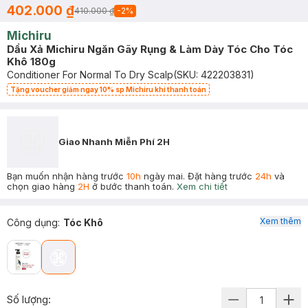
402.000 ₫
410.000 ₫
-
2
%
Michiru
Dầu Xả Michiru Ngăn Gãy Rụng & Làm Dày Tóc Cho Tóc
Khô 180g
Conditioner For Normal To Dry Scalp
(SKU:
422203831
)
Tặng voucher giảm ngay 10% sp Michiru khi thanh toán
Giao Nhanh Miễn Phí 2H
Bạn muốn nhận hàng trước
10h
ngày mai. Đặt hàng trước
24h
và
chọn giao hàng
2H
ở bước thanh toán.
Xem chi tiết
Xem thêm
Công dụng
:
Tóc Khô
Số lượng: