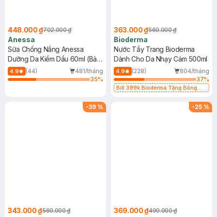
448.000 ₫
363.000 ₫
702.000 ₫
560.000 ₫
Anessa
Bioderma
Sữa Chống Nắng Anessa
Nước Tẩy Trang Bioderma
Dưỡng Da Kiềm Dầu 60ml (Bản
Dành Cho Da Nhạy Cảm 500ml
Mới)
(44)
481/tháng
(228)
804/tháng
4.9
4.9
35
%
37
%
Bill 399k Bioderma Tặng Bông
Tẩy Trang Hộp 50 Miếng (SL có
hạn)
-
39
%
-
25
%
343.000 ₫
369.000 ₫
560.000 ₫
490.000 ₫