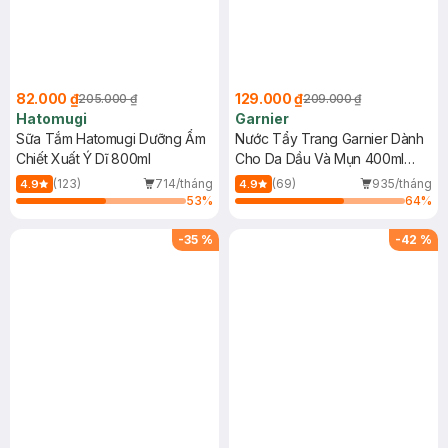
82.000 ₫
129.000 ₫
205.000 ₫
209.000 ₫
Hatomugi
Garnier
Sữa Tắm Hatomugi Dưỡng Ẩm
Nước Tẩy Trang Garnier Dành
Chiết Xuất Ý Dĩ 800ml
Cho Da Dầu Và Mụn 400ml
(Mới)
(123)
714/tháng
(69)
935/tháng
4.9
4.9
53
%
64
%
-
35
%
-
42
%