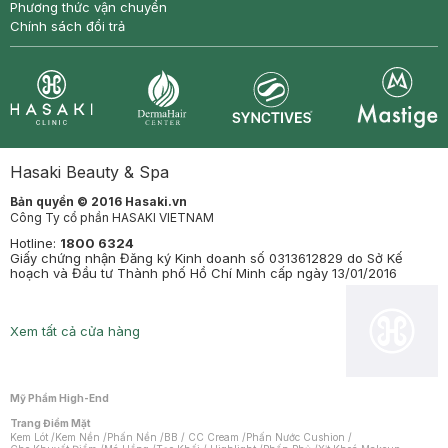
Phương thức vận chuyển
Chính sách đổi trả
Synctives
Clinic
Dermahair
Mastige
Hasaki Beauty & Spa
Bản quyền © 2016 Hasaki.vn
Công Ty cổ phần HASAKI VIETNAM
Hotline:
1800 6324
Giấy chứng nhận Đăng ký Kinh doanh số 0313612829 do Sở Kế
hoạch và Đầu tư Thành phố Hồ Chí Minh cấp ngày 13/01/2016
Xem tất cả cửa hàng
Mỹ Phẩm High-End
Trang Điểm Mặt
Kem Lót
/
Kem Nền
/
Phấn Nền
/
BB / CC Cream
/
Phấn Nước Cushion
/