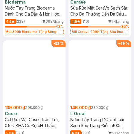
Bioderma
CeraVe
Nước Tẩy Trang Bioderma
Sữa Rửa Mặt CeraVe Sạch Sâu
Dành Cho Da Dầu & Hỗn Hợp
Cho Da Thường Đến Da Dầu
500ml
473ml
(228)
698/tháng
(116)
1.4k/tháng
4.9
4.9
43
%
35
%
Bill 399k Bioderma Tặng Bông
Bill Cerave 299K Tặng Sữa Rửa
Tẩy Trang Hộp 50 Miếng (SL có
Mặt Cerave 30ml (SL có hạn)
hạn)
-
53
%
-
49
%
139.000 ₫
146.000 ₫
298.000 ₫
289.000 ₫
Cosrx
L'Oreal
Gel Rửa Mặt Cosrx Tràm Trà,
Nước Tẩy Trang L'Oreal Làm
0.5% BHA Có Độ pH Thấp
Sạch Sâu Trang Điểm 400ml
150ml
(173)
(298)
910/tháng
5.0
4.8