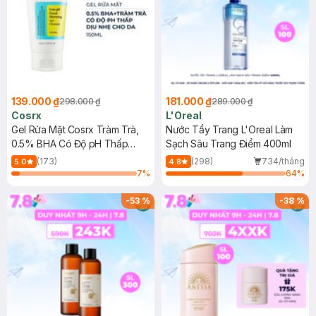
139.000 ₫
181.000 ₫
298.000 ₫
289.000 ₫
Cosrx
L'Oreal
Gel Rửa Mặt Cosrx Tràm Trà,
Nước Tẩy Trang L'Oreal Làm
0.5% BHA Có Độ pH Thấp
Sạch Sâu Trang Điểm 400ml
150ml
(173)
(298)
734/tháng
5.0
4.8
7
%
64
%
-
53
%
-
38
%