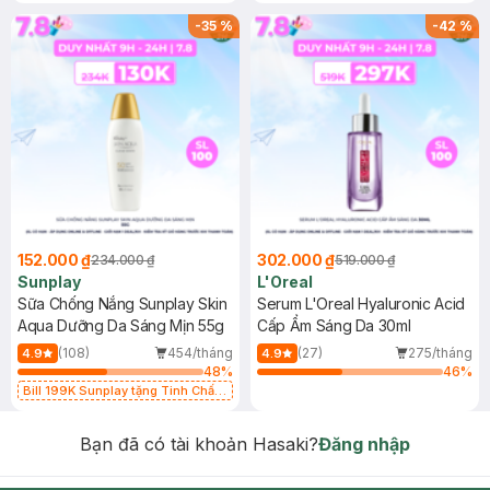
-
35
%
-
42
%
152.000 ₫
302.000 ₫
234.000 ₫
519.000 ₫
Sunplay
L'Oreal
Sữa Chống Nắng Sunplay Skin
Serum L'Oreal Hyaluronic Acid
Aqua Dưỡng Da Sáng Mịn 55g
Cấp Ẩm Sáng Da 30ml
(108)
454/tháng
(27)
275/tháng
4.9
4.9
48
%
46
%
Bill 199K Sunplay tặng Tinh Chất
Chống Nắng 7g trị giá 30K (SL có
hạn)
Bạn đã có tài khoản Hasaki?
Đăng nhập