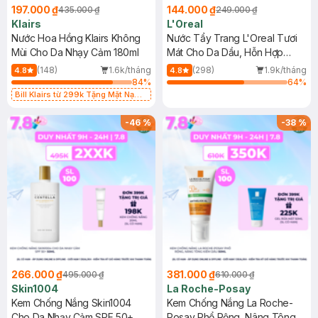
197.000 ₫
144.000 ₫
435.000 ₫
249.000 ₫
Klairs
L'Oreal
Nước Hoa Hồng Klairs Không
Nước Tẩy Trang L'Oreal Tươi
Mùi Cho Da Nhạy Cảm 180ml
Mát Cho Da Dầu, Hỗn Hợp
400ml
(148)
1.6k/tháng
(298)
1.9k/tháng
4.8
4.8
84
%
64
%
Bill Klairs từ 299k Tặng Mặt Nạ
Làm Dịu Da & Kiểm Soát Dầu Nhờn
25ml (SL Có Hạn)
-
46
%
-
38
%
266.000 ₫
381.000 ₫
495.000 ₫
610.000 ₫
Skin1004
La Roche-Posay
Kem Chống Nắng Skin1004
Kem Chống Nắng La Roche-
Cho Da Nhạy Cảm SPF 50+
Posay Phổ Rộng, Nâng Tông