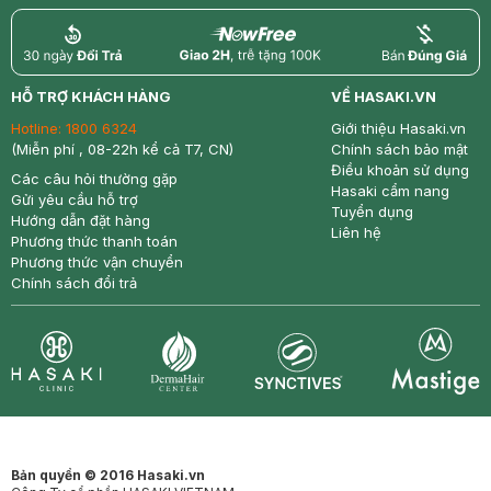
return
nowfree
price
HỖ TRỢ KHÁCH HÀNG
VỀ HASAKI.VN
Hotline:
1800 6324
Giới thiệu Hasaki.vn
(Miễn phí , 08-22h kể cả T7, CN)
Chính sách bảo mật
Điều khoản sử dụng
Các câu hỏi thường gặp
Hasaki cẩm nang
Gửi yêu cầu hỗ trợ
Tuyển dụng
Hướng dẫn đặt hàng
Liên hệ
Phương thức thanh toán
Phương thức vận chuyển
Chính sách đổi trả
Synctives
Clinic
Dermahair
Mastige
Bản quyền © 2016 Hasaki.vn