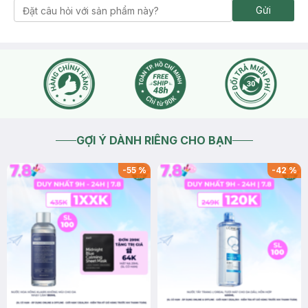
Gửi
GỢI Ý DÀNH RIÊNG CHO BẠN
-
55
%
-
42
%