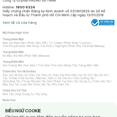
Công Ty cổ phần HASAKI VIETNAM
Hotline:
1800 6324
Giấy chứng nhận Đăng ký Kinh doanh số 0313612829 do Sở Kế
hoạch và Đầu tư Thành phố Hồ Chí Minh cấp ngày 13/01/2016
Xem tất cả cửa hàng
Mỹ Phẩm High-End
Trang Điểm Mặt
Kem Lót
/
Kem Nền
/
Phấn Nền
/
BB / CC Cream
/
Phấn Nước Cushion
/
Che Khuyết Điểm
/
Má Hồng
/
Tạo Khối / Highlight
/
Phấn Phủ
/
Xịt Khoá Makeup
Trang Điểm Mắt
Kẻ Mày
/
Kẻ Mắt
/
Phấn Mắt
/
Mascara
Trang Điểm Môi
Son Dưỡng Môi
/
Son Kem / Tint
/
Son Thỏi
/
Son Bóng
/
Tẩy Trang Mắt / Môi
Chăm Sóc Tóc Và Da Đầu
Dầu Gội Và Dầu Xả
/
Dầu Gội
/
Dầu Xả
/
Dầu Gội Khô
/
Dầu Gội Xả 2in1
/
Bộ Gội Xả
/
Tẩy Tế Bào Chết Da Đầu
/
Mặt Nạ / Kem Ủ Tóc
/
Serum / Dầu Dưỡng Tóc
/
Xịt Dưỡng Tóc
/
Thuốc Nhuộm Tóc
/
Sản Phẩm Tạo Kiểu Tóc
/
Dụng Cụ Chăm Sóc Tóc
/
Máy Sấy Tóc
/
Lược
/
Bộ Chăm Sóc Tóc
/
Phụ Kiện Tóc
Chăm Sóc Cơ Thể
Kem Tẩy Lông
/
Dụng Cụ Tẩy Lông
Nước Hoa
Nước Hoa Nữ
/
Nước Hoa Nam
/
Nước Hoa Cao Cấp
/
Xịt Thơm Toàn Thân
/
Nước Hoa Vùng Kín
Notice about cookies usage
BIỂU NGỮ COOKIE
Chăm Sóc Cá Nhân
Chống Muỗi
/
Khẩu Trang
/
Máy Massage
/
Mặt Nạ Xông Hơi
/
Nước Rửa Tay
/