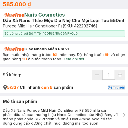
585.000 ₫
Naris Cosmetics
Dầu Xả Naris Thảo Mộc Dịu Nhẹ Cho Mọi Loại Tóc 550ml
Purece Mild Hair Conditioner Fs
(SKU:
422202746
)
Số công bố với Bộ Y Tế : 100188/19/CBMP-QLD
Giao Nhanh Miễn Phí 2H
Bạn muốn nhận hàng trước
10h
hôm nay. Đặt hàng trước
8h
và chọn
giao hàng
2H
ở bước thanh toán.
Xem chi tiết
Số lượng:
5/337
Chi nhánh
còn 9
sản phẩm
Xem thêm
Mô tả sản phẩm
Dầu Xả Naris Purece Mild Hair Conditioner FS 550ml là sản
phẩm dầu xả của thương hiệu Naris Cosmetics của Nhật Bản, với
thành phần chứa Silk Protein và nhiều loại Amino Acid có tác
dụng cung cấp dưỡng chất, nuôi dưỡng mái tóc suôn