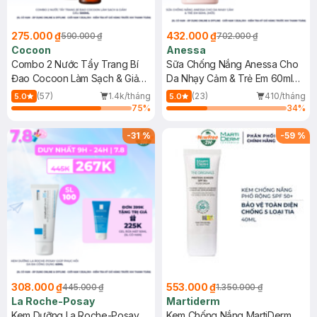
275.000 ₫
432.000 ₫
590.000 ₫
702.000 ₫
Cocoon
Anessa
Combo 2 Nước Tẩy Trang Bí
Sữa Chống Nắng Anessa Cho
Đao Cocoon Làm Sạch & Giảm
Da Nhạy Cảm & Trẻ Em 60ml
Dầu 500ml
(Mới)
(57)
1.4k/tháng
(23)
410/tháng
5.0
5.0
75
%
34
%
-
31
%
-
59
%
308.000 ₫
553.000 ₫
445.000 ₫
1.350.000 ₫
La Roche-Posay
Martiderm
Kem Dưỡng La Roche-Posay
Kem Chống Nắng MartiDerm