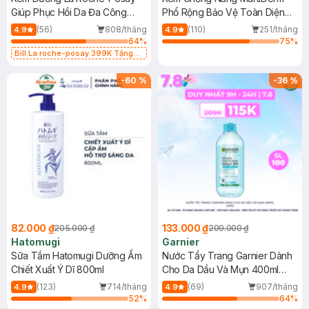
Giúp Phục Hồi Da Đa Công
Phổ Rộng Bảo Vệ Toàn Diện
Dụng 40ml
40ml
(56)
808/tháng
(110)
251/tháng
4.9
4.9
64
%
75
%
Bill La roche-posay 399K Tặng
Gel rửa mặt da dầu nhạy cảm 50ml
(SL có hạn)
-
60
%
-
36
%
82.000 ₫
133.000 ₫
205.000 ₫
209.000 ₫
Hatomugi
Garnier
Sữa Tắm Hatomugi Dưỡng Ẩm
Nước Tẩy Trang Garnier Dành
Chiết Xuất Ý Dĩ 800ml
Cho Da Dầu Và Mụn 400ml
(Mới)
(123)
714/tháng
(69)
907/tháng
4.9
4.9
52
%
64
%