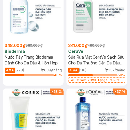
348.000 ₫
341.000 ₫
560.000 ₫
490.000 ₫
Bioderma
CeraVe
Nước Tẩy Trang Bioderma
Sữa Rửa Mặt CeraVe Sạch Sâu
Dành Cho Da Dầu & Hỗn Hợp
Cho Da Thường Đến Da Dầu
500ml
473ml
(228)
688/tháng
(116)
1.5k/tháng
4.9
4.9
40
%
50
%
Bill Cerave 299K Tặng Sữa Rửa
Mặt Cerave 30ml (SL có hạn)
-
53
%
-
37
%