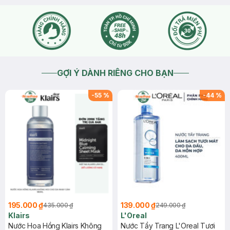
tóc từ gốc đến ngọn. Đối với lần đầu tiên, hãy để thuốc
nhuộm trên tóc khoảng 15 phút. Rửa sạch với nước ấm và làm
khô tóc. Những lần tiếp theo có thể sử dụng như dầu xả.
2023-12-09
Thích
0
GỢI Ý DÀNH RIÊNG CHO BẠN
-
55
%
-
44
%
195.000 ₫
139.000 ₫
435.000 ₫
249.000 ₫
Klairs
L'Oreal
Nước Hoa Hồng Klairs Không
Nước Tẩy Trang L'Oreal Tươi