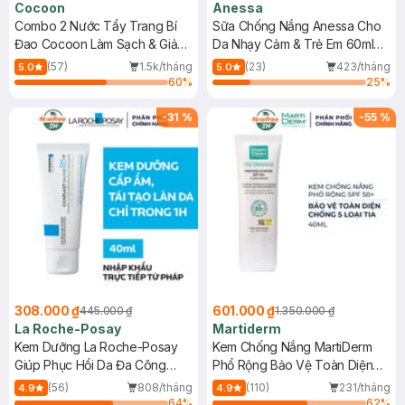
Cocoon
Anessa
Combo 2 Nước Tẩy Trang Bí
Sữa Chống Nắng Anessa Cho
Đao Cocoon Làm Sạch & Giảm
Da Nhạy Cảm & Trẻ Em 60ml
Dầu 500ml
(Mới)
(57)
1.5k/tháng
(23)
423/tháng
5.0
5.0
60
%
25
%
-
31
%
-
55
%
308.000 ₫
601.000 ₫
445.000 ₫
1.350.000 ₫
La Roche-Posay
Martiderm
Kem Dưỡng La Roche-Posay
Kem Chống Nắng MartiDerm
Giúp Phục Hồi Da Đa Công
Phổ Rộng Bảo Vệ Toàn Diện
Dụng 40ml
40ml
(56)
808/tháng
(110)
231/tháng
4.9
4.9
64
%
62
%