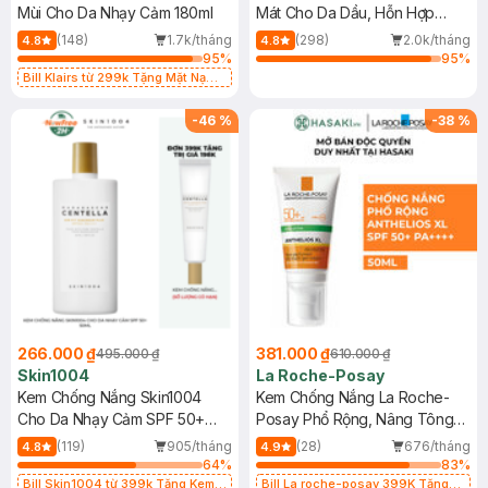
Mùi Cho Da Nhạy Cảm 180ml
Mát Cho Da Dầu, Hỗn Hợp
400ml
(148)
1.7k/tháng
(298)
2.0k/tháng
4.8
4.8
95
%
95
%
Bill Klairs từ 299k Tặng Mặt Nạ
Làm Dịu Da & Kiểm Soát Dầu Nhờn
25ml (SL Có Hạn)
-
46
%
-
38
%
266.000 ₫
381.000 ₫
495.000 ₫
610.000 ₫
Skin1004
La Roche-Posay
Kem Chống Nắng Skin1004
Kem Chống Nắng La Roche-
Cho Da Nhạy Cảm SPF 50+
Posay Phổ Rộng, Nâng Tông
50ml
Kiềm Dầu 50ml
(119)
905/tháng
(28)
676/tháng
4.8
4.9
64
%
83
%
Bill Skin1004 từ 399k Tặng Kem
Bill La roche-posay 399K Tặng