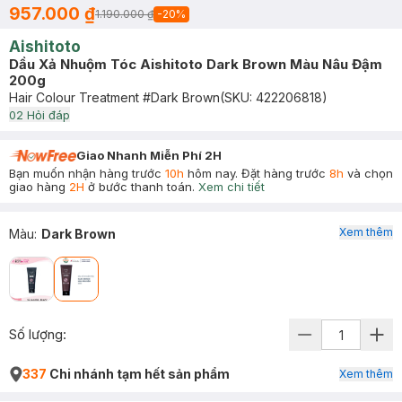
957.000 ₫
1.190.000 ₫
-
20
%
Aishitoto
Dầu Xả Nhuộm Tóc Aishitoto Dark Brown Màu Nâu Đậm
200g
Hair Colour Treatment #Dark Brown
(SKU:
422206818
)
0
2
Hỏi đáp
Giao Nhanh Miễn Phí 2H
Bạn muốn nhận hàng trước
10h
hôm nay. Đặt hàng trước
8h
và chọn
giao hàng
2H
ở bước thanh toán.
Xem chi tiết
Xem thêm
Màu
:
Dark Brown
Số lượng:
337
Chi nhánh tạm hết sản phẩm
Xem thêm