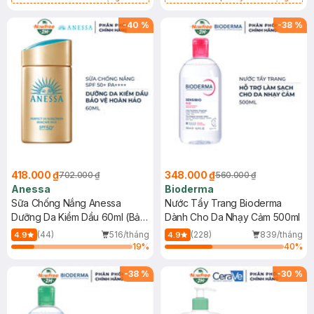
Chống Nắng Cho Da Nhạy Cảm
Gel rửa mặt da dầu nhạy cảm 50ml
SPF 50+ 20ml (SL Có Hạn)
(SL có hạn)
-
40
%
-
38
%
418.000 ₫
348.000 ₫
702.000 ₫
560.000 ₫
Anessa
Bioderma
Sữa Chống Nắng Anessa
Nước Tẩy Trang Bioderma
Dưỡng Da Kiềm Dầu 60ml (Bản
Dành Cho Da Nhạy Cảm 500ml
Mới)
(44)
516/tháng
(228)
839/tháng
4.9
4.9
19
%
40
%
-
38
%
-
30
%