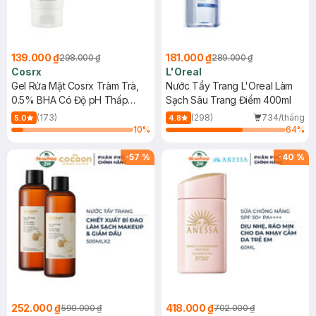
139.000 ₫
181.000 ₫
298.000 ₫
289.000 ₫
Cosrx
L'Oreal
Gel Rửa Mặt Cosrx Tràm Trà,
Nước Tẩy Trang L'Oreal Làm
0.5% BHA Có Độ pH Thấp
Sạch Sâu Trang Điểm 400ml
150ml
(173)
(298)
734/tháng
5.0
4.8
10
%
64
%
-
57
%
-
40
%
252.000 ₫
418.000 ₫
590.000 ₫
702.000 ₫