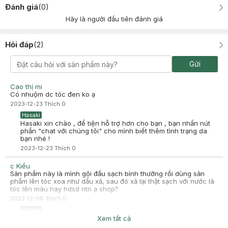
Đánh giá
(
0
)
Hãy là người đầu tiên đánh giá
Hỏi đáp
(
2
)
Gửi
Cao thị mi
Có nhuộm dc tóc đen ko ạ
2023-12-23
Thích
0
Hasaki
Hasaki xin chào , để tiện hỗ trợ hơn cho bạn , bạn nhấn nút
phần "chat với chúng tôi" cho mình biết thêm tình trạng da
bạn nhé !
2023-12-23
Thích
0
c Kiều
Sản phẩm này là mình gội đầu sạch bình thường rồi dùng sản
phẩm lên tóc xoa như dầu xả, sau đó xả lại thật sạch với nước là
tóc lên màu hay hdsd ntn ạ shop?
2023-12-08
Thích
0
Hasaki
Chào bạn, Hasaki gửi bạn tham khảo Hướng dẫn sử dụng
Xem tất cả
Dùng 1 lượng thích hợp, thoa lên tóc, dùng lược để chải nhẹ