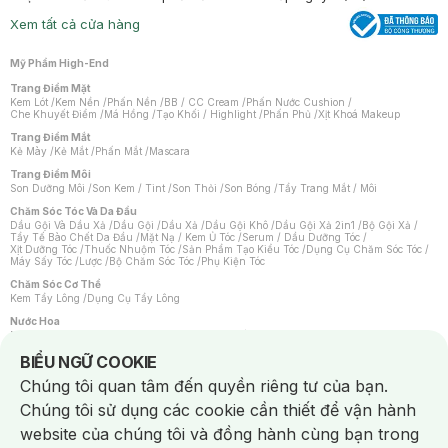
Xem tất cả cửa hàng
Mỹ Phẩm High-End
Trang Điểm Mặt
Kem Lót
/
Kem Nền
/
Phấn Nền
/
BB / CC Cream
/
Phấn Nước Cushion
/
Che Khuyết Điểm
/
Má Hồng
/
Tạo Khối / Highlight
/
Phấn Phủ
/
Xịt Khoá Makeup
Trang Điểm Mắt
Kẻ Mày
/
Kẻ Mắt
/
Phấn Mắt
/
Mascara
Trang Điểm Môi
Son Dưỡng Môi
/
Son Kem / Tint
/
Son Thỏi
/
Son Bóng
/
Tẩy Trang Mắt / Môi
Chăm Sóc Tóc Và Da Đầu
Dầu Gội Và Dầu Xả
/
Dầu Gội
/
Dầu Xả
/
Dầu Gội Khô
/
Dầu Gội Xả 2in1
/
Bộ Gội Xả
/
Tẩy Tế Bào Chết Da Đầu
/
Mặt Nạ / Kem Ủ Tóc
/
Serum / Dầu Dưỡng Tóc
/
Xịt Dưỡng Tóc
/
Thuốc Nhuộm Tóc
/
Sản Phẩm Tạo Kiểu Tóc
/
Dụng Cụ Chăm Sóc Tóc
/
Máy Sấy Tóc
/
Lược
/
Bộ Chăm Sóc Tóc
/
Phụ Kiện Tóc
Chăm Sóc Cơ Thể
Kem Tẩy Lông
/
Dụng Cụ Tẩy Lông
Nước Hoa
Nước Hoa Nữ
/
Nước Hoa Nam
/
Nước Hoa Cao Cấp
/
Xịt Thơm Toàn Thân
/
Nước Hoa Vùng Kín
Notice about cookies usage
BIỂU NGỮ COOKIE
Chăm Sóc Cá Nhân
Chúng tôi quan tâm đến quyền riêng tư của bạn.
Chống Muỗi
/
Khẩu Trang
/
Máy Massage
/
Mặt Nạ Xông Hơi
/
Nước Rửa Tay
/
Sản Phẩm Chăm Sóc Khác
/
Bàn Chải Đánh Răng
/
Bàn Chải Điện
/
Chúng tôi sử dụng các cookie cần thiết để vận hành
Hỗ Trợ Trắng Răng
/
Kem Đánh Răng
/
Máy Tăm Nước
/
Nước Súc Miệng
/
Tăm / Chỉ Nha Khoa
/
Xịt Thơm Miệng
/
Dung Dịch Vệ Sinh
/
Dưỡng Vùng Kín
/
website của chúng tôi và đồng hành cùng bạn trong
Khăn Ướt Vệ Sinh Vùng Kín
/
Băng Vệ Sinh
/
Tampon
/
Bọt Cạo Râu
/
Dao Cạo Râu
/
Máy Cạo Râu