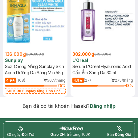
136.000 ₫
302.000 ₫
234.000 ₫
519.000 ₫
Sunplay
L'Oreal
Sữa Chống Nắng Sunplay Skin
Serum L'Oreal Hyaluronic Acid
Aqua Dưỡng Da Sáng Mịn 55g
Cấp Ẩm Sáng Da 30ml
(108)
507/tháng
(27)
275/tháng
4.9
4.9
75
%
48
%
Bill 199K Sunplay tặng Tinh Chất
Chống Nắng 7g trị giá 30K (SL có
hạn)
Bạn đã có tài khoản Hasaki?
Đăng nhập