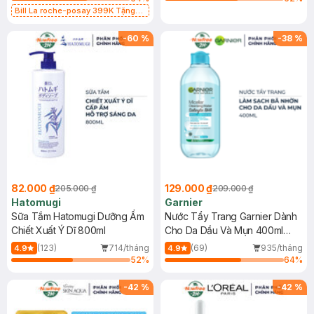
Bill La roche-posay 399K Tặng
Gel rửa mặt da dầu nhạy cảm 50ml
(SL có hạn)
-
60
%
-
38
%
82.000 ₫
129.000 ₫
205.000 ₫
209.000 ₫
Hatomugi
Garnier
Sữa Tắm Hatomugi Dưỡng Ẩm
Nước Tẩy Trang Garnier Dành
Chiết Xuất Ý Dĩ 800ml
Cho Da Dầu Và Mụn 400ml
(Mới)
(123)
714/tháng
(69)
935/tháng
4.9
4.9
52
%
64
%
-
42
%
-
42
%