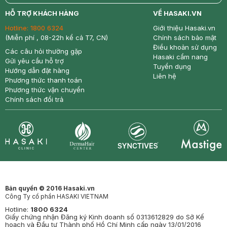
return
nowfree
price
HỖ TRỢ KHÁCH HÀNG
VỀ HASAKI.VN
Hotline:
1800 6324
Giới thiệu Hasaki.vn
(Miễn phí , 08-22h kể cả T7, CN)
Chính sách bảo mật
Điều khoản sử dụng
Các câu hỏi thường gặp
Hasaki cẩm nang
Gửi yêu cầu hỗ trợ
Tuyển dụng
Hướng dẫn đặt hàng
Liên hệ
Phương thức thanh toán
Phương thức vận chuyển
Chính sách đổi trả
Synctives
Clinic
Dermahair
Mastige
Bản quyền © 2016 Hasaki.vn
Công Ty cổ phần HASAKI VIETNAM
Hotline:
1800 6324
Giấy chứng nhận Đăng ký Kinh doanh số 0313612829 do Sở Kế
hoạch và Đầu tư Thành phố Hồ Chí Minh cấp ngày 13/01/2016