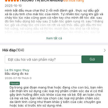
TRƯƠNG THỊ BÍCH NHIÊN
Đã mua hàng
2025-10-10
mình bắt đầu mua chai thứ 2 rồi mới đánh giá . thực sự dầu gội
xả là cứu tinh cho mái tóc của mình. Tự nhiên tóc rụng khi gội và
chảy tóc lúc nào cũng gom cả nắm tay cho mình để tóc dài. sau
đó tìm hiểu dùng bộ này sau 2 tuần tóc giảm rụng rõ. sau 1 tháng
lúc gội và chảy tóc chỉ còn rơi rớt và sợi thôi. dầu gội đầu thì tóc
hơi cứng, sd cùng dầu xả thì tóc mượt lắm, tóc khô lại rất bồng
bềnh. sau 2 tháng mình thấy tóc con mọc lên nhiều. tóc dày lại
và rất suông mượt.
Xem tất cả
-
2025-10-10
Hasaki
Hasaki xin chào! Hasaki cảm ơn TRƯƠNG THỊ BÍCH NHIÊN đã
Hỏi đáp
(
104
)
dành thời gian đánh giá. Sự hài lòng của khách hàng là động
lực to lớn để Hasaki ngày càng phát triển hơn nữa về chất
lượng dịch vụ. Cảm ơn bạn đã tin tưởng và mua sắm tại
Gửi
Hasaki!
Le thi ngoc thuy
Bầu dùng đc ko
2026-07-19
Thích
0
Nguyễn Thêu
Đã mua hàng
Hasaki
Dạ trong giai đoạn mang thai hoặc đang cho con bú, bạn nên
2025-07-12
cẩn thận khi sử dụng các loại mỹ phẩm chăm sóc da vì có thể
shop ơi mình đặt lộn 2 chai dầu gội shop có thể đổi lại cho mình
gây ảnh hưởng đến sức khỏe của mẹ và bé. Để an toàn cho
chai dầu xả ko shop . mình cảm ơn shop nhiều
cả mẹ và bé, bạn nên lựa chọn các loại mỹ phẩm chăm sóc
da lành tính cũng như tham khảo ý kiến của các chuyên gia
-
2025-07-12
Hasaki
hoặc bác sĩ trước khi sử dụng nhé.
Hasaki xin chào! Hasaki cảm ơn Nguyễn Thêu đã dành thời