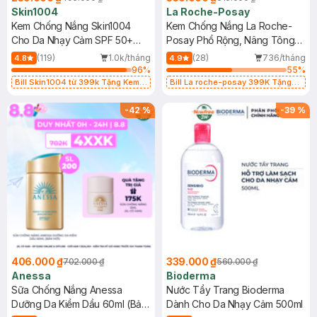
Skin1004
La Roche-Posay
Kem Chống Nắng Skin1004
Kem Chống Nắng La Roche-
Cho Da Nhạy Cảm SPF 50+
Posay Phổ Rộng, Nâng Tông
50ml
Kiềm Dầu 50ml
(119)
1.0k/tháng
(28)
736/tháng
4.8
4.9
96
%
55
%
Bill Skin1004 từ 399k Tặng Kem
Bill La roche-posay 399K Tặng
Chống Nắng Cho Da Nhạy Cảm
Gel rửa mặt da dầu nhạy cảm 50ml
SPF 50+ 20ml (SL Có Hạn)
(SL có hạn)
-
42
%
-
39
%
406.000 ₫
339.000 ₫
702.000 ₫
560.000 ₫
Anessa
Bioderma
Sữa Chống Nắng Anessa
Nước Tẩy Trang Bioderma
Dưỡng Da Kiềm Dầu 60ml (Bản
Dành Cho Da Nhạy Cảm 500ml