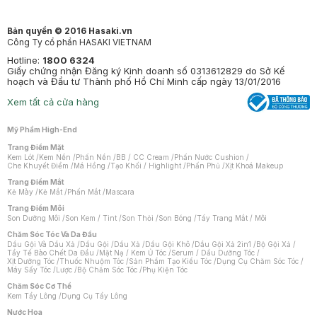
Bản quyền © 2016 Hasaki.vn
Công Ty cổ phần HASAKI VIETNAM
Hotline:
1800 6324
Giấy chứng nhận Đăng ký Kinh doanh số 0313612829 do Sở Kế
hoạch và Đầu tư Thành phố Hồ Chí Minh cấp ngày 13/01/2016
Xem tất cả cửa hàng
Mỹ Phẩm High-End
Trang Điểm Mặt
Kem Lót
/
Kem Nền
/
Phấn Nền
/
BB / CC Cream
/
Phấn Nước Cushion
/
Che Khuyết Điểm
/
Má Hồng
/
Tạo Khối / Highlight
/
Phấn Phủ
/
Xịt Khoá Makeup
Trang Điểm Mắt
Kẻ Mày
/
Kẻ Mắt
/
Phấn Mắt
/
Mascara
Trang Điểm Môi
Son Dưỡng Môi
/
Son Kem / Tint
/
Son Thỏi
/
Son Bóng
/
Tẩy Trang Mắt / Môi
Chăm Sóc Tóc Và Da Đầu
Dầu Gội Và Dầu Xả
/
Dầu Gội
/
Dầu Xả
/
Dầu Gội Khô
/
Dầu Gội Xả 2in1
/
Bộ Gội Xả
/
Tẩy Tế Bào Chết Da Đầu
/
Mặt Nạ / Kem Ủ Tóc
/
Serum / Dầu Dưỡng Tóc
/
Xịt Dưỡng Tóc
/
Thuốc Nhuộm Tóc
/
Sản Phẩm Tạo Kiểu Tóc
/
Dụng Cụ Chăm Sóc Tóc
/
Máy Sấy Tóc
/
Lược
/
Bộ Chăm Sóc Tóc
/
Phụ Kiện Tóc
Chăm Sóc Cơ Thể
Kem Tẩy Lông
/
Dụng Cụ Tẩy Lông
Nước Hoa