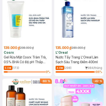
139.000 ₫
135.000 ₫
298.000 ₫
289.000 ₫
Cosrx
L'Oreal
Gel Rửa Mặt Cosrx Tràm Trà,
Nước Tẩy Trang L'Oreal Làm
0.5% BHA Có Độ pH Thấp
Sạch Sâu Trang Điểm 400ml
150ml
(173)
(298)
984/tháng
5.0
4.8
9
%
96
%
-
60
%
-
42
%