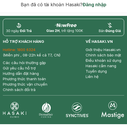
Bạn đã có tài khoản Hasaki?
Đăng nhập
return
nowfree
price
HỖ TRỢ KHÁCH HÀNG
VỀ HASAKI.VN
Hotline:
1800 6324
Giới thiệu Hasaki.vn
(Miễn phí , 08-22h kể cả T7, CN)
Chính sách bảo mật
Điều khoản sử dụng
Các câu hỏi thường gặp
Hasaki cẩm nang
Gửi yêu cầu hỗ trợ
Tuyển dụng
Hướng dẫn đặt hàng
Liên hệ
Phương thức thanh toán
Phương thức vận chuyển
Chính sách đổi trả
Synctives
Clinic
Dermahair
Mastige