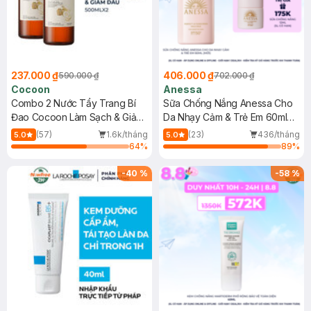
237.000 ₫
406.000 ₫
590.000 ₫
702.000 ₫
Cocoon
Anessa
Combo 2 Nước Tẩy Trang Bí
Sữa Chống Nắng Anessa Cho
Đao Cocoon Làm Sạch & Giảm
Da Nhạy Cảm & Trẻ Em 60ml
Dầu 500ml
(Mới)
(57)
1.6k/tháng
(23)
436/tháng
5.0
5.0
64
%
89
%
-
40
%
-
58
%