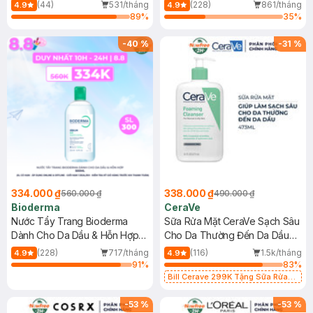
Mới)
(44)
531/tháng
(228)
861/tháng
4.9
4.9
89
%
35
%
-
40
%
-
31
%
334.000 ₫
338.000 ₫
560.000 ₫
490.000 ₫
Bioderma
CeraVe
Nước Tẩy Trang Bioderma
Sữa Rửa Mặt CeraVe Sạch Sâu
Dành Cho Da Dầu & Hỗn Hợp
Cho Da Thường Đến Da Dầu
500ml
473ml
(228)
717/tháng
(116)
1.5k/tháng
4.9
4.9
91
%
83
%
Bill Cerave 299K Tặng Sữa Rửa
Mặt Cerave 30ml (SL có hạn)
-
53
%
-
53
%