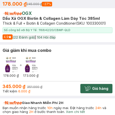
178.000 ₫
245.000 ₫
-
27
%
OGX
Dầu Xả OGX Biotin & Collagen Làm Dày Tóc 385ml
Thick & Full + Biotin & Collagen Conditioner
(SKU:
100330001
)
Số công bố với Bộ Y Tế : 116842/20/CBMP-QLD
4.9
(
22
Đánh giá)
|
104
Hỏi đáp
Start Icon
Giá giảm khi mua combo
178.000 ₫
173.000 ₫
345.000 ₫
351.000 ₫
Giỏ hàng
Cart plus 
Tiết kiệm
6.000 ₫
Giao Nhanh Miễn Phí 2H
Bạn muốn nhận hàng trước
10h
ngày mai. Đặt hàng trước
24h
và
chọn giao hàng
2H
ở bước thanh toán.
Xem chi tiết