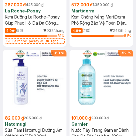
267.000 ₫
572.000 ₫
445.000 ₫
1.350.000 ₫
La Roche-Posay
Martiderm
Kem Dưỡng La Roche-Posay
Kem Chống Nắng MartiDerm
Giúp Phục Hồi Da Đa Công
Phổ Rộng Bảo Vệ Toàn Diện
Dụng 40ml
40ml
(56)
932/tháng
(110)
243/tháng
4.9
4.9
81
%
81
%
Bill La roche-posay 399K Tặng
Gel rửa mặt da dầu nhạy cảm 50ml
(SL có hạn)
-
60
%
-
52
%
82.000 ₫
101.000 ₫
205.000 ₫
209.000 ₫
Hatomugi
Garnier
Sữa Tắm Hatomugi Dưỡng Ẩm
Nước Tẩy Trang Garnier Dành