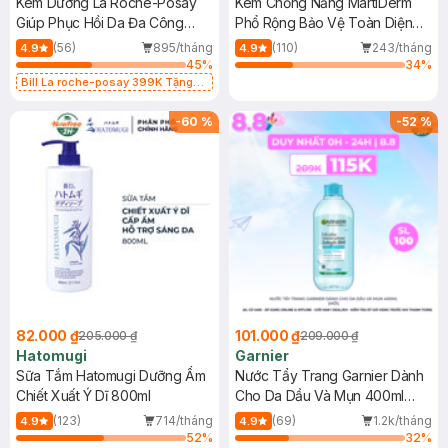
Kem Dưỡng La Roche-Posay
Kem Chống Nắng MartiDerm
Giúp Phục Hồi Da Đa Công
Phổ Rộng Bảo Vệ Toàn Diện
Dụng 40ml
40ml
(56)
895/tháng
(110)
243/tháng
4.9
4.9
45
%
34
%
Bill La roche-posay 399K Tặng
Gel rửa mặt da dầu nhạy cảm 50ml
(SL có hạn)
-
60
%
-
52
%
82.000 ₫
101.000 ₫
205.000 ₫
209.000 ₫
Hatomugi
Garnier
Sữa Tắm Hatomugi Dưỡng Ẩm
Nước Tẩy Trang Garnier Dành
Chiết Xuất Ý Dĩ 800ml
Cho Da Dầu Và Mụn 400ml
(Mới)
(123)
714/tháng
(69)
1.2k/tháng
4.9
4.9
52
%
32
%