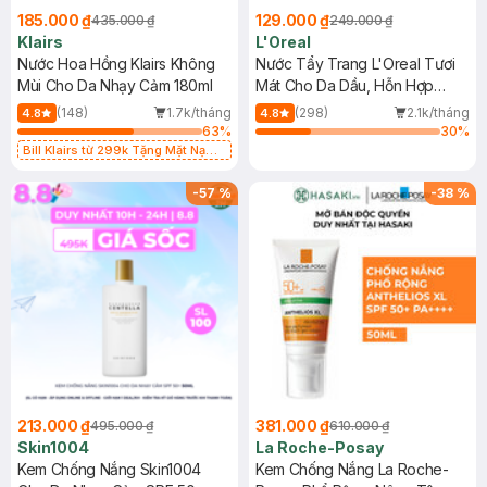
185.000 ₫
129.000 ₫
435.000 ₫
249.000 ₫
Klairs
L'Oreal
Nước Hoa Hồng Klairs Không
Nước Tẩy Trang L'Oreal Tươi
Mùi Cho Da Nhạy Cảm 180ml
Mát Cho Da Dầu, Hỗn Hợp
400ml
(148)
1.7k/tháng
(298)
2.1k/tháng
4.8
4.8
63
%
30
%
Bill Klairs từ 299k Tặng Mặt Nạ
Làm Dịu Da & Kiểm Soát Dầu Nhờn
25ml (SL Có Hạn)
-
57
%
-
38
%
213.000 ₫
381.000 ₫
495.000 ₫
610.000 ₫
Skin1004
La Roche-Posay
Kem Chống Nắng Skin1004
Kem Chống Nắng La Roche-