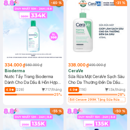
-
40
%
-
31
%
334.000 ₫
338.000 ₫
560.000 ₫
490.000 ₫
Bioderma
CeraVe
Nước Tẩy Trang Bioderma
Sữa Rửa Mặt CeraVe Sạch Sâu
Dành Cho Da Dầu & Hỗn Hợp
Cho Da Thường Đến Da Dầu
500ml
473ml
(228)
717/tháng
(116)
1.5k/tháng
4.9
4.9
25
%
28
%
Bill Cerave 299K Tặng Sữa Rửa
Mặt Cerave 30ml (SL có hạn)
-
55
%
-
50
%