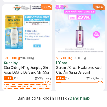
-
44
%
-
43
%
130.000 ₫
297.000 ₫
234.000 ₫
519.000 ₫
Sunplay
L'Oreal
Sữa Chống Nắng Sunplay Skin
Serum L'Oreal Hyaluronic Acid
Aqua Dưỡng Da Sáng Mịn 55g
Cấp Ẩm Sáng Da 30ml
(108)
531/tháng
(27)
279/tháng
4.9
4.9
97
%
11
%
Bill 199K Sunplay tặng Tinh Chất
Chống Nắng 7g trị giá 30K (SL có
hạn)
Bạn đã có tài khoản Hasaki?
Đăng nhập