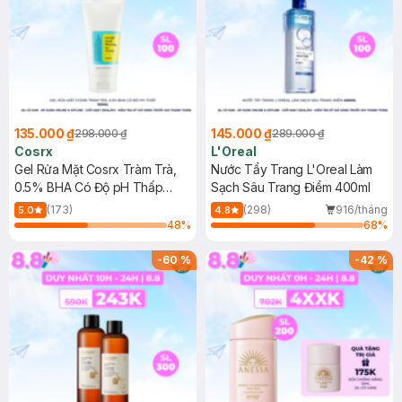
135.000 ₫
145.000 ₫
298.000 ₫
289.000 ₫
Cosrx
L'Oreal
Gel Rửa Mặt Cosrx Tràm Trà,
Nước Tẩy Trang L'Oreal Làm
0.5% BHA Có Độ pH Thấp
Sạch Sâu Trang Điểm 400ml
150ml
(173)
(298)
916/tháng
5.0
4.8
48
%
68
%
-
60
%
-
42
%