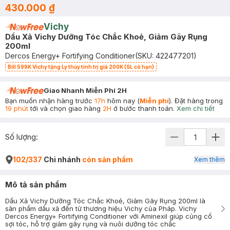
430.000 ₫
Vichy
Dầu Xả Vichy Dưỡng Tóc Chắc Khoẻ, Giảm Gãy Rụng
200ml
Dercos Energy+ Fortifying Conditioner
(SKU:
422477201
)
Bill 599K Vichy tặng Ly thủy tinh trị giá 200K (SL có hạn)
Giao Nhanh Miễn Phí 2H
Bạn muốn nhận hàng trước
17h
hôm nay (
Miễn phí
). Đặt hàng trong
19 phút
tới và chọn giao hàng
2H
ở bước thanh toán.
Xem chi tiết
Số lượng:
102/337
Chi nhánh
còn sản phẩm
Xem thêm
Mô tả sản phẩm
Dầu Xả Vichy Dưỡng Tóc Chắc Khoẻ, Giảm Gãy Rụng 200ml là
sản phẩm dầu xả đến từ thương hiệu Vichy của Pháp. Vichy
Dercos Energy+ Fortifying Conditioner với Aminexil giúp củng cố
sợi tóc, hỗ trợ giảm gãy rụng và nuôi dưỡng tóc chắc