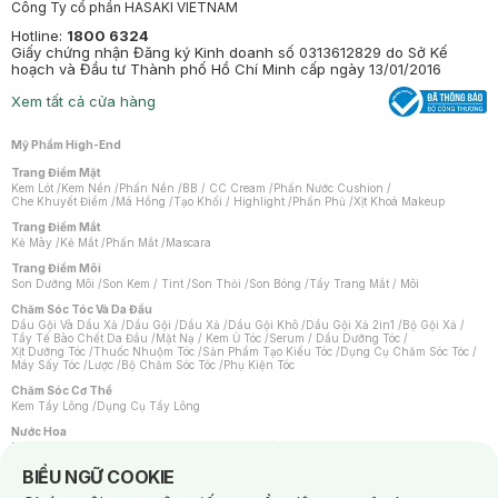
Công Ty cổ phần HASAKI VIETNAM
Hotline:
1800 6324
Giấy chứng nhận Đăng ký Kinh doanh số 0313612829 do Sở Kế
hoạch và Đầu tư Thành phố Hồ Chí Minh cấp ngày 13/01/2016
Xem tất cả cửa hàng
Mỹ Phẩm High-End
Trang Điểm Mặt
Kem Lót
/
Kem Nền
/
Phấn Nền
/
BB / CC Cream
/
Phấn Nước Cushion
/
Che Khuyết Điểm
/
Má Hồng
/
Tạo Khối / Highlight
/
Phấn Phủ
/
Xịt Khoá Makeup
Trang Điểm Mắt
Kẻ Mày
/
Kẻ Mắt
/
Phấn Mắt
/
Mascara
Trang Điểm Môi
Son Dưỡng Môi
/
Son Kem / Tint
/
Son Thỏi
/
Son Bóng
/
Tẩy Trang Mắt / Môi
Chăm Sóc Tóc Và Da Đầu
Dầu Gội Và Dầu Xả
/
Dầu Gội
/
Dầu Xả
/
Dầu Gội Khô
/
Dầu Gội Xả 2in1
/
Bộ Gội Xả
/
Tẩy Tế Bào Chết Da Đầu
/
Mặt Nạ / Kem Ủ Tóc
/
Serum / Dầu Dưỡng Tóc
/
Xịt Dưỡng Tóc
/
Thuốc Nhuộm Tóc
/
Sản Phẩm Tạo Kiểu Tóc
/
Dụng Cụ Chăm Sóc Tóc
/
Máy Sấy Tóc
/
Lược
/
Bộ Chăm Sóc Tóc
/
Phụ Kiện Tóc
Chăm Sóc Cơ Thể
Kem Tẩy Lông
/
Dụng Cụ Tẩy Lông
Nước Hoa
Nước Hoa Nữ
/
Nước Hoa Nam
/
Nước Hoa Cao Cấp
/
Xịt Thơm Toàn Thân
/
Nước Hoa Vùng Kín
Notice about cookies usage
BIỂU NGỮ COOKIE
Chăm Sóc Cá Nhân