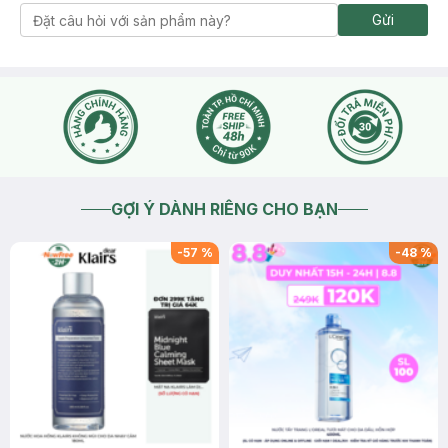
Gửi
GỢI Ý DÀNH RIÊNG CHO BẠN
-
57
%
-
48
%