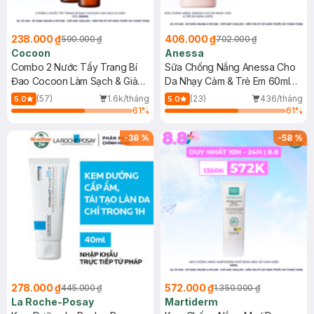
238.000 ₫
406.000 ₫
590.000 ₫
702.000 ₫
Cocoon
Anessa
Combo 2 Nước Tẩy Trang Bí
Sữa Chống Nắng Anessa Cho
Đao Cocoon Làm Sạch & Giảm
Da Nhạy Cảm & Trẻ Em 60ml
Dầu 500ml
(Mới)
(57)
1.6k/tháng
(23)
436/tháng
5.0
5.0
61
%
61
%
-
38
%
-
58
%
278.000 ₫
572.000 ₫
445.000 ₫
1.350.000 ₫
La Roche-Posay
Martiderm