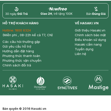
return
nowfree
price
HỖ TRỢ KHÁCH HÀNG
VỀ HASAKI.VN
Hotline:
1800 6324
Giới thiệu Hasaki.vn
(Miễn phí , 08-22h kể cả T7, CN)
Chính sách bảo mật
Điều khoản sử dụng
Các câu hỏi thường gặp
Hasaki cẩm nang
Gửi yêu cầu hỗ trợ
Tuyển dụng
Hướng dẫn đặt hàng
Liên hệ
Phương thức thanh toán
Phương thức vận chuyển
Chính sách đổi trả
Synctives
Clinic
Dermahair
Mastige
Bản quyền © 2016 Hasaki.vn